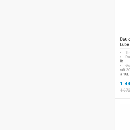
Dầu đ
Lube
Th
Du
lít
Đó
sắt 2
a 18L
1.4
1.67