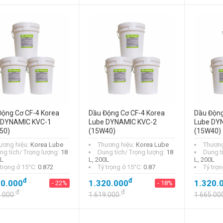
Động Cơ CF-4 Korea
Dầu Động Cơ CF-4 Korea
Dầu Động
 DYNAMIC KVC-1
Lube DYNAMIC KVC-2
Lube DY
50)
(15W40)
(15W40)
ương hiệu:
Korea Lube
Thương hiệu:
Korea Lube
Thương
ng tích/ Trọng lượng:
18
Dung tích/ Trọng lượng:
18
Dung t
0L
L, 200L
L, 200L
 trọng ở 15°C:
0.872
Tỷ trọng ở 15°C:
0.87
Tỷ trọn
đ
đ
00.000
1.320.000
1.320.
- 22%
- 18%
đ
đ
9.000
1.619.000
1.665.00