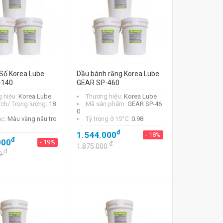
Số Korea Lube
Dầu bánh răng Korea Lube
-140
GEAR SP-460
 hiệu:
Korea Lube
Thương hiệu:
Korea Lube
ích/ Trọng lượng:
18
Mã sản phẩm:
GEAR SP-46
0
ắc:
Màu vàng nâu tro
Tỷ trọng ở 15°C:
0.98
đ
1.544.000
- 18%
đ
000
- 19%
đ
1.875.000
đ
0