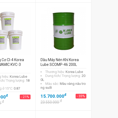
 Cơ CI-4 Korea
Dầu Máy Nén Khí Korea
NAMIC KVC-3
Lube SCOMP-46 200L
Thương hiệu:
Korea Lube
Dung tích/ Trọng lượng:
20
 hiệu:
Korea Lube
0L
ích/ Trọng lượng:
18
Màu sắc:
Màu vàng nâu tro
ng suốt
g ở 15°C:
0.87
đ
đ
15.700.000
- 33%
000
- 21%
đ
đ
23.550.000
0