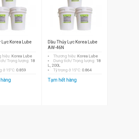
 Lực Korea Lube
Dầu Thủy Lực Korea Lube
AW-46N
 hiệu:
Korea Lube
Thương hiệu:
Korea Lube
ích/ Trọng lượng:
18
Dung tích/ Trọng lượng:
18
L, 200L
g ở 15°C:
0.859
Tỷ trọng ở 15°C:
0.864
 hàng
Tạm hết hàng