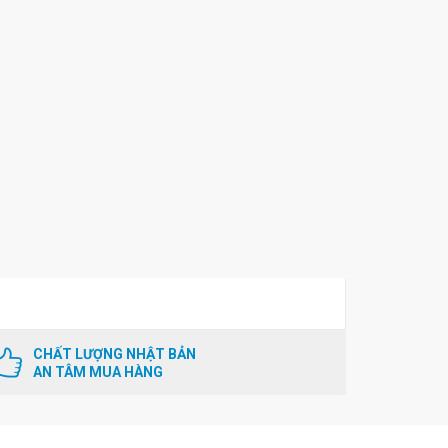
CHẤT LƯỢNG NHẬT BẢN
AN TÂM MUA HÀNG