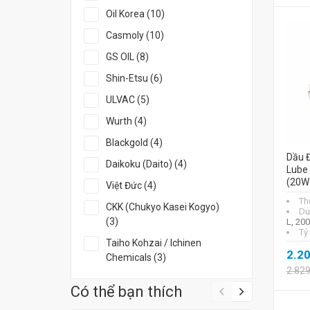
Oil Korea (10)
Casmoly (10)
GS OIL (8)
Shin-Etsu (6)
ULVAC (5)
Wurth (4)
Blackgold (4)
Dầu 
Daikoku (Daito) (4)
Lube
(20W
Việt Đức (4)
Th
CKK (Chukyo Kasei Kogyo)
Du
(3)
L, 20
Tỷ
Taiho Kohzai / Ichinen
2.2
Chemicals (3)
2.82
Có thể bạn thích