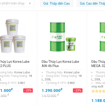
n phẩm bán chạy
Giá: Thấp đến Cao
Giá: Cao đến Thấ
Thủy Lực Korea Lube
Dầu Thủy Lực Korea Lube
Dầu Thủy
2 PLUS
AW-46 Plus
MEGA-3
ương hiệu:
Korea Lube
Thương hiệu:
Korea Lube
Thương
ng tích/ Trọng lượng:
18
Dung tích/ Trọng lượng:
18
Dung t
0L
L, 200L
L, 200L
 trọng ở 15°C:
0.861
Tỷ trọng ở 15°C:
0.863
Màu s
ong suốt
đ
đ
71.000
1.290.000
- 23%
- 23%
đ
đ
3.000
1.672.000
1.188.