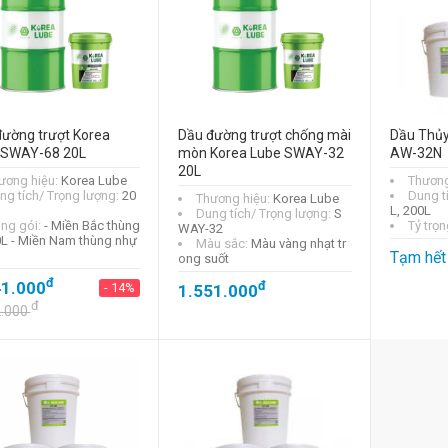
ường trượt Korea
Dầu đường trượt chống mài
Dầu Thủy
 SWAY-68 20L
mòn Korea Lube SWAY-32
AW-32N
20L
ương hiệu:
Korea Lube
Thương
ng tích/ Trọng lượng:
20
Dung t
Thương hiệu:
Korea Lube
L, 200L
Dung tích/ Trọng lượng:
S
ng gói:
- Miền Bắc thùng
Tỷ trọn
WAY-32
0L - Miền Nam thùng nhự
Màu sắc:
Màu vàng nhạt tr
Tạm hết
ong suốt
đ
41.000
đ
- 14%
1.551.000
đ
2.000