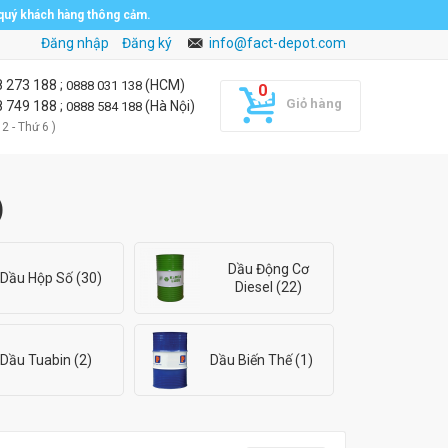
 quý khách hàng thông cảm.
Đăng nhập
Đăng ký
info@fact-depot.com
8 273 188
;
(HCM)
0888 031 138
Giỏ hàng
8 749 188
;
(Hà Nội)
0888 584 188
 2 - Thứ 6 )
)
Dầu Động Cơ
Dầu Hộp Số (30)
Diesel (22)
Dầu Tuabin (2)
Dầu Biến Thế (1)