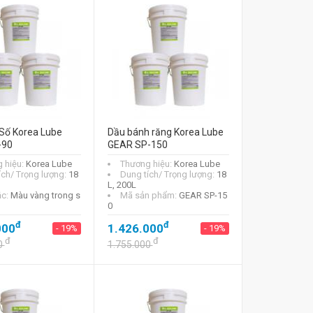
Số Korea Lube
Dầu bánh răng Korea Lube
-90
GEAR SP-150
 hiệu:
Korea Lube
Thương hiệu:
Korea Lube
ích/ Trọng lượng:
18
Dung tích/ Trọng lượng:
18
L, 200L
ắc:
Màu vàng trong s
Mã sản phẩm:
GEAR SP-15
0
đ
đ
000
1.426.000
- 19%
- 19%
đ
đ
0
1.755.000