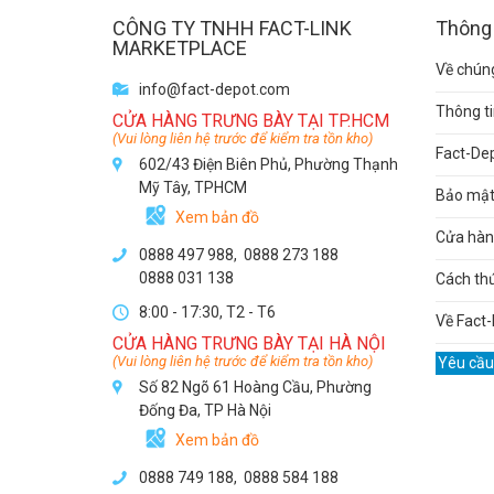
CÔNG TY TNHH FACT-LINK
Thông 
MARKETPLACE
Về chúng
info@fact-depot.com
Thông ti
CỬA HÀNG TRƯNG BÀY TẠI TP.HCM
(Vui lòng liên hệ trước để kiểm tra tồn kho)
Fact-De
602/43 Điện Biên Phủ, Phường Thạnh
Mỹ Tây, TPHCM
Bảo mật 
Xem bản đồ
Cửa hàng
0888 497 988,
0888 273 188
0888 031 138
Cách th
8:00 - 17:30, T2 - T6
Về Fact-
CỬA HÀNG TRƯNG BÀY TẠI HÀ NỘI
(Vui lòng liên hệ trước để kiểm tra tồn kho)
Yêu cầu
Số 82 Ngõ 61 Hoàng Cầu, Phường
Đống Đa, TP Hà Nội
Xem bản đồ
0888 749 188
,
0888 584 188