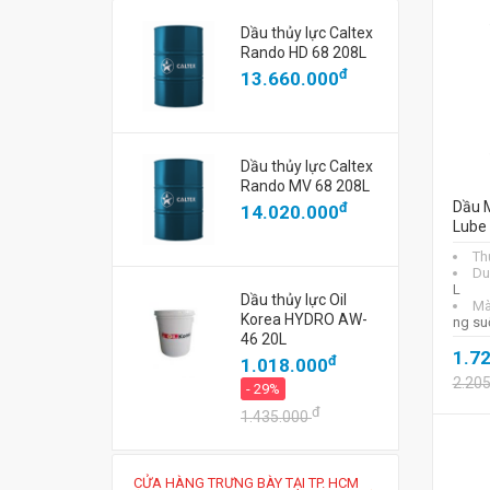
Dầu thủy lực Caltex
Rando HD 68 208L
đ
13.660.000
Dầu thủy lực Caltex
Rando MV 68 208L
Dầu 
đ
14.020.000
Lube
Th
Du
L
Dầu thủy lực Oil
Mà
Korea HYDRO AW-
ng su
46 20L
1.7
đ
1.018.000
2.20
- 29%
đ
1.435.000
CỬA HÀNG TRƯNG BÀY TẠI TP. HCM