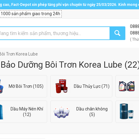
ng cao, Fact-Depot xin phép tăng phí vận chuyển từ ngày 25/03/2026. Kính mong
 1000 sản phẩm giao trong 24h
088
088
( Thứ
ôi Trơn Korea Lube
 Bảo Dưỡng Bôi Trơn Korea Lube
(
22
Mỡ Bôi Trơn (105)
Dầu Thủy Lực (71)
Dầu Máy Nén Khí
Dầu chân không
(12)
(5)