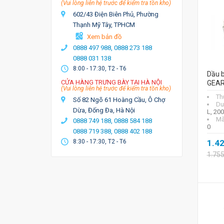
(Vui lòng liên hệ trước để kiểm tra tồn kho)
602/43 Điện Biên Phủ, Phường
Thạnh Mỹ Tây, TPHCM
Xem bản đồ
0888 497 988,
0888 273 188
0888 031 138
8:00 - 17:30, T2 - T6
Dầu 
CỬA HÀNG TRƯNG BÀY TẠI HÀ NỘI
GEAR
(Vui lòng liên hệ trước để kiểm tra tồn kho)
Th
Số 82 Ngõ 61 Hoàng Cầu, Ô Chợ
Du
Dừa, Đống Đa, Hà Nội
L, 20
Mã
0888 749 188,
0888 584 188
0
0888 719 388,
0888 402 188
8:30 - 17:30, T2 - T6
1.4
1.75