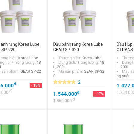
bánh răng Korea Lube
Dầu bánh răng Korea Lube
Dầu Hộp 
 SP-220
GEAR SP-320
GTRANS
ương hiệu:
Korea Lube
Thương hiệu:
Korea Lube
Thương
ng tích/ Trọng lượng:
18
Dung tích/ Trọng lượng:
18
Dung t
0L
L, 200L
L, 200L
 sản phẩm:
GEAR SP-22
Mã sản phẩm:
GEAR SP-32
Màu s
0
ng suốt
2
đ
26.000
1.427.
- 19%
đ
5.000
đ
1.754.00
1.544.000
- 17%
đ
1.860.000