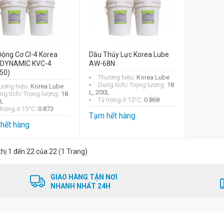
ộng Cơ CI-4 Korea
Dầu Thủy Lực Korea Lube
 DYNAMIC KVC-4
AW-68N
50)
Thương hiệu:
Korea Lube
Dung tích/ Trọng lượng:
18
ương hiệu:
Korea Lube
L, 200L
ng tích/ Trọng lượng:
18
Tỷ trọng ở 15°C:
0.868
0L
 trọng ở 15°C:
0.873
Tạm hết hàng
hết hàng
thị 1 đến 22 của 22 (1 Trang)
GIAO HÀNG TẬN NƠI
NHANH NHẤT 24H