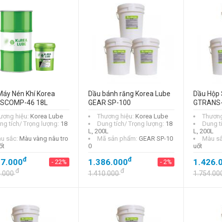
Dầu thủy lực Oil
Korea HYDRO AW-
68 20L
đ
1.073.000
- 29%
đ
1.505.000
Máy Nén Khí Korea
Dầu bánh răng Korea Lube
Dầu Hộp 
Dầu thủy lực Oil
 SCOMP-46 18L
GEAR SP-100
GTRANS
Korea HYDRO AW-
46(HV) 20L
ương hiệu:
Korea Lube
Thương hiệu:
Korea Lube
Thương
ng tích/ Trọng lượng:
18
Dung tích/ Trọng lượng:
18
Dung t
đ
1.086.000
L, 200L
L, 200L
u sắc:
Màu vàng nâu tro
- 24%
Mã sản phẩm:
GEAR SP-10
Màu s
ốt
0
uốt
đ
1.435.000
đ
đ
27.000
1.386.000
1.426.
- 22%
- 2%
đ
đ
5.000
1.410.000
1.754.00