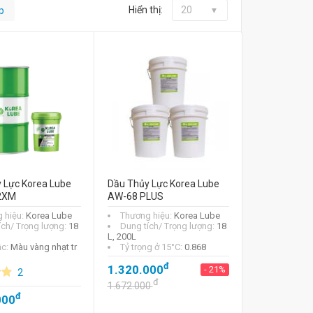
Hiển thị:
20
p
 Lực Korea Lube
Dầu Thủy Lực Korea Lube
2XM
AW-68 PLUS
 hiệu:
Korea Lube
Thương hiệu:
Korea Lube
ích/ Trọng lượng:
18
Dung tích/ Trọng lượng:
18
L, 200L
ắc:
Màu vàng nhạt tr
Tỷ trọng ở 15°C:
0.868
đ
1.320.000
- 21%
2
đ
1.672.000
đ
000