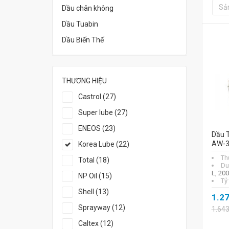
Sả
Dầu chân không
Dầu Tuabin
Dầu Biến Thế
THƯƠNG HIỆU
Castrol (27)
Super lube (27)
ENEOS (23)
Dầu 
AW-3
Korea Lube (22)
Th
Total (18)
Du
L, 20
NP Oil (15)
Tỷ
Shell (13)
1.2
Sprayway (12)
1.64
Caltex (12)