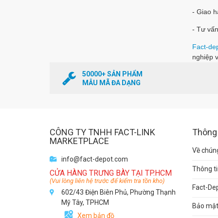
- Giao 
- Tư vấn
Fact-de
nghiệp v
50000+ SẢN PHẨM
MẪU MÃ ĐA DẠNG
CÔNG TY TNHH FACT-LINK
Thông 
MARKETPLACE
Về chúng
info@fact-depot.com
Thông ti
CỬA HÀNG TRƯNG BÀY TẠI TP.HCM
(Vui lòng liên hệ trước để kiểm tra tồn kho)
Fact-De
602/43 Điện Biên Phủ, Phường Thạnh
Mỹ Tây, TPHCM
Bảo mật 
Xem bản đồ