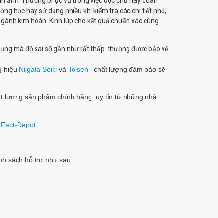
nh ảnh. Thường phục vụ trong việc đọc chữ hay quan
ờng học hay sử dụng nhiều khi kiểm tra các chi tiết nhỏ,
c ngành kim hoàn. Kính lúp cho kết quả chuẩn xác cùng
dụng mà độ sai số gần như rất thấp. thường được bảo vệ
g hiệu
Niigata Seiki
và
Tolsen
, chất lượng đảm bảo sẽ
t lượng sản phẩm chính hãng, uy tín từ những nhà
ừ
Fact-Depot
nh sách hỗ trợ như sau: