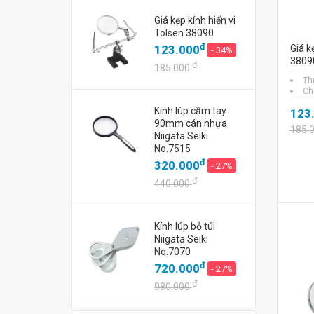
Giá kẹp kính hiển vi
Tolsen 38090
đ
123.000
Giá k
- 34%
3809
đ
185.000
Th
Chấ
Kính lúp cầm tay
123
90mm cán nhựa
185.
Niigata Seiki
No.7515
đ
320.000
- 27%
đ
440.000
Kính lúp bỏ túi
Niigata Seiki
No.7070
đ
720.000
- 27%
đ
980.000