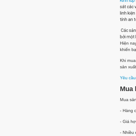
Kính lúp
sát các 
linh kiệ
tính an 
Các sản 
bởi một 
Hiện na
khiến bạ
Khi mua 
sản xuất
Yêu cầu
Mua k
Mua sả
- Hàng 
- Giá hợ
- Nhiều