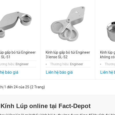
lúp gấp bỏ túi Engineer
Kính lúp gấp bỏ túi Engineer
Kính lúp 
 SL-51
3 lense SL-52
không có
ương hiệu:
Engineer
Thương hiệu:
Engineer
Thương
 hệ báo giá
Liên hệ báo giá
Liên hệ 
thị 1 đến 24 của 25 (2 Trang)
 Kính Lúp
online tại Fact-Depot