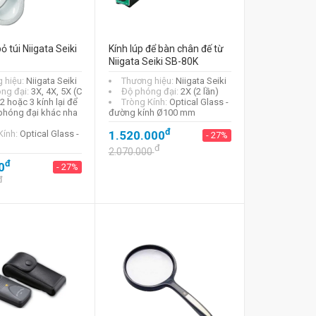
ỏ túi Niigata Seiki
Kính lúp để bàn chân đế từ
Niigata Seiki SB-80K
 hiệu:
Niigata Seiki
Thương hiệu:
Niigata Seiki
ng đại:
3X, 4X, 5X (C
Độ phóng đại:
2X (2 lần)
2 hoặc 3 kính lại để
Tròng Kính:
Optical Glass -
 phóng đại khác nha
đường kính Ø100 mm
đ
Kính:
Optical Glass -
1.520.000
- 27%
đ
2.070.000
đ
0
- 27%
đ