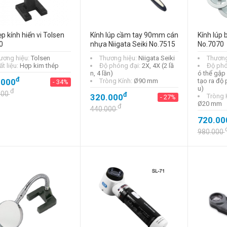
Kính lúp để bàn
chân đế từ Niigata
Seiki SB-80K
ẹp kính hiển vi Tolsen
Kính lúp cầm tay 90mm cán
Kính lúp b
đ
0
1.520.000
nhựa Niigata Seiki No.7515
No.7070
- 27%
ương hiệu:
Tolsen
Thương hiệu:
Niigata Seiki
Thương
t liệu:
Hợp kim thép
Độ phóng đại:
2X, 4X (2 lầ
Độ phó
đ
2.070.000
n, 4 lần)
ó thể gập 
đ
.000
Tròng Kính:
Ø90 mm
tạo ra độ
- 34%
u)
đ
000
đ
320.000
Tròng 
- 27%
Kính lúp để bàn
Ø20 mm
đ
Niigata Seiki
440.000
No.1650
720.00
đ
1.150.000
980.000
- 27%
đ
1.570.000