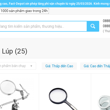
ng cao, Fact-Depot xin phép tăng phí vận chuyển từ ngày 25/03/2026. Kính mong
 1000 sản phẩm giao trong 24h
088
088
( Thứ
 Lúp
(
25
)
n phẩm bán chạy
Giá: Thấp đến Cao
Giá: Cao đến Thấ