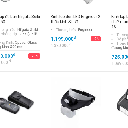
lúp để bàn Niigata Seiki
Kính lúp đèn LED Engineer 2
Kính lúp 
650
thấu kính SL-71
chiếu sán
15
ương hiệu:
Niigata Seiki
Thương hiệu:
Engineer
 phóng đại:
2.5X (2.5 lầ
Thương
đ
1.199.000
- 9%
Độ phó
òng Kính:
Optical Glass -
Tròng 
đ
1.320.000
 kính Ø90 mm
đường kí
đ
50.000
- 27%
725.00
đ
0.000
1.089.00