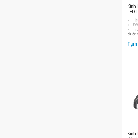
Kính 
LED L
Th
Độ
Tr
đườn
Tạm 
Kính 