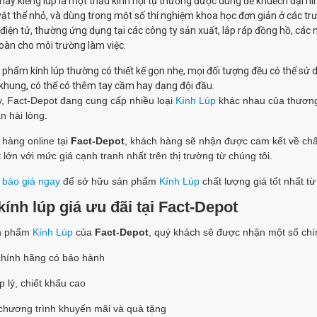
hay kiếng lúp là một thấu kính hội tụ
thường được dùng để khuếch đại hì
vật thể nhỏ, và dùng trong một số thí nghiệm khoa học đơn giản ở các trư
n điện tử, thường ứng dụng tại các công ty sản xuất, lắp ráp đồng hồ, cá
toàn cho môi trường làm việc.
phẩm kính lúp thường có thiết kế gọn nhẹ, mọi đối tượng đều có thể sử 
khung, có thể có thêm tay cầm hay dạng đội đầu.
y, Fact-Depot đang cung cấp nhiều loại
Kính Lúp
khác nhau của thươn
n hài lòng.
hàng online tại
Fact-Depot
, khách hàng sẽ nhận được cam kết về chấ
 lớn với mức giá cạnh tranh nhất trên thị trường từ chúng tôi.
 báo giá ngay
để sở hữu sản phẩm
Kính Lúp
chất lượng giá tốt nhất t
ính lúp giá ưu đãi tại Fact-Depot
n phẩm
Kính Lúp
của
Fact-Depot
, quý khách sẽ được nhận một số chí
chính hãng có bảo hành
p lý, chiết khấu cao
 chương trình khuyến mãi và quà tặng