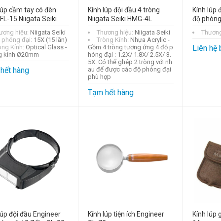
lúp cầm tay có đèn
Kính lúp đội đầu 4 tròng
Kính lúp 
FL-15 Niigata Seiki
Niigata Seiki HMG-4L
độ phóng 
ương hiệu:
Niigata Seiki
Thương hiệu:
Niigata Seiki
Thương
 phóng đại:
15X (15 lần)
Tròng Kính:
Nhựa Acrylic -
òng Kính:
Optical Glass -
Gồm 4 tròng tương ứng 4 độ p
Liên hệ 
g kính Ø20mm
hóng đại : 1.2X/ 1.8X/ 2.5X/ 3.
5X. Có thể ghép 2 tròng với nh
hết hàng
au để được các độ phóng đại
phù hợp
Tạm hết hàng
lúp đội đầu Engineer
Kính lúp tiện ích Engineer
Kính lúp 