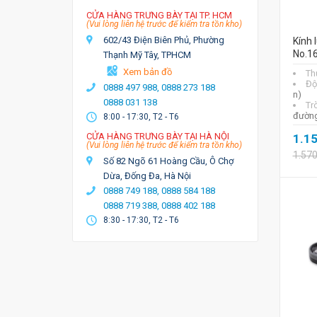
CỬA HÀNG TRƯNG BÀY TẠI TP. HCM
(Vui lòng liên hệ trước để kiểm tra tồn kho)
602/43 Điện Biên Phủ, Phường
Kính 
No.1
Thạnh Mỹ Tây, TPHCM
Xem bản đồ
Th
Độ
0888 497 988,
0888 273 188
n)
0888 031 138
Tr
đường
8:00 - 17:30, T2 - T6
CỬA HÀNG TRƯNG BÀY TẠI HÀ NỘI
1.1
(Vui lòng liên hệ trước để kiểm tra tồn kho)
1.57
Số 82 Ngõ 61 Hoàng Cầu, Ô Chợ
Dừa, Đống Đa, Hà Nội
0888 749 188,
0888 584 188
0888 719 388,
0888 402 188
8:30 - 17:30, T2 - T6