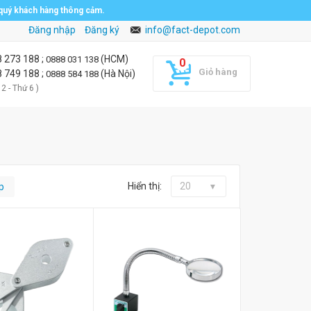
 quý khách hàng thông cảm.
Đăng nhập
Đăng ký
info@fact-depot.com
8 273 188
;
(HCM)
0888 031 138
Giỏ hàng
8 749 188
;
(Hà Nội)
0888 584 188
 2 - Thứ 6 )
Hiển thị:
20
p