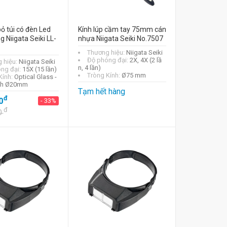
bỏ túi có đèn Led
Kính lúp cầm tay 75mm cán
g Niigata Seiki LL-
nhựa Niigata Seiki No.7507
Thương hiệu:
Niigata Seiki
Độ phóng đại:
2X, 4X (2 lầ
 hiệu:
Niigata Seiki
n, 4 lần)
ng đại:
15X (15 lần)
Tròng Kính:
Ø75 mm
Kính:
Optical Glass -
nh Ø20mm
Tạm hết hàng
đ
0
- 33%
đ
0