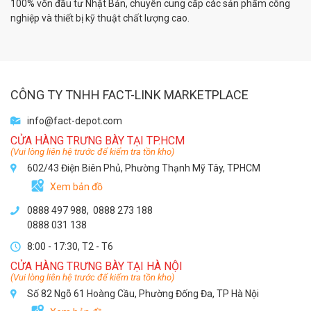
100% vốn đầu tư Nhật Bản, chuyên cung cấp các sản phẩm công
nghiệp và thiết bị kỹ thuật chất lượng cao.
CÔNG TY TNHH FACT-LINK MARKETPLACE
info@fact-depot.com
CỬA HÀNG TRƯNG BÀY TẠI TP.HCM
(Vui lòng liên hệ trước để kiểm tra tồn kho)
602/43 Điện Biên Phủ, Phường Thạnh Mỹ Tây, TPHCM
Xem bản đồ
0888 497 988,
0888 273 188
0888 031 138
8:00 - 17:30, T2 - T6
CỬA HÀNG TRƯNG BÀY TẠI HÀ NỘI
(Vui lòng liên hệ trước để kiểm tra tồn kho)
Số 82 Ngõ 61 Hoàng Cầu, Phường Đống Đa, TP Hà Nội