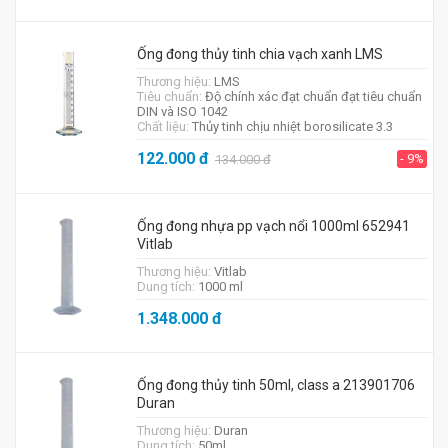
Ống đong thủy tinh chia vạch xanh LMS
Thương hiệu:
LMS
Tiêu chuẩn:
Độ chính xác đạt chuẩn đạt tiêu chuẩn
DIN và ISO 1042
Chất liệu:
Thủy tinh chịu nhiệt borosilicate 3.3
122.000
đ
- 9%
134.000
đ
Ống đong nhựa pp vạch nổi 1000ml 652941
Vitlab
Thương hiệu:
Vitlab
Dung tích:
1000 ml
1.348.000
đ
Ống đong thủy tinh 50ml, class a 213901706
Duran
Thương hiệu:
Duran
Dung tích:
50ml