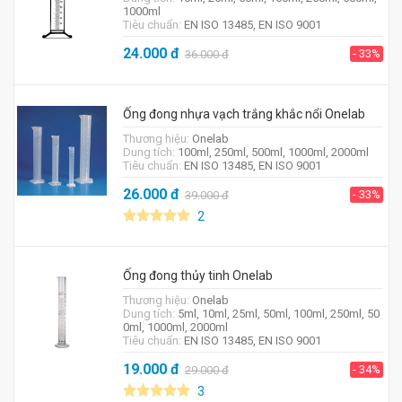
1000ml
Tiêu chuẩn:
EN ISO 13485, EN ISO 9001
24.000
đ
- 33%
36.000
đ
Ống đong nhựa vạch trắng khắc nổi Onelab
Thương hiệu:
Onelab
Dung tích:
100ml, 250ml, 500ml, 1000ml, 2000ml
Tiêu chuẩn:
EN ISO 13485, EN ISO 9001
26.000
đ
- 33%
39.000
đ
2
Ống đong thủy tinh Onelab
Thương hiệu:
Onelab
Dung tích:
5ml, 10ml, 25ml, 50ml, 100ml, 250ml, 50
0ml, 1000ml, 2000ml
Tiêu chuẩn:
EN ISO 13485, EN ISO 9001
19.000
đ
- 34%
29.000
đ
3