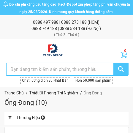
Do chi phí xăng dầu tăng cao, Fact-Depot xin phép tăng phí vận chuyển từ
ngày 25/03/2026. Kính mong quý khách hàng thông cảm.
0888 497 988
|
0888 273 188
(HCM)
0888 749 188
|
0888 584 188
(Hà Nội)
( Thứ 2 - Thứ 6 )
Chất lượng dịch vụ Nhật Bản
Hơn 50.000 sản phẩm
Trang Chủ
Thiết Bị Phòng Thí Nghiệm
Ống Đong
Ống Đong
(
10
)
Thương Hiệu