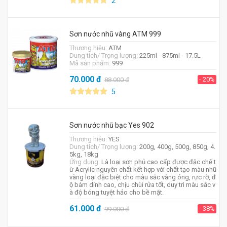
2
Sơn nước nhũ vàng ATM 999
Thương hiệu:
ATM
Dung tích/ Trọng lượng:
225ml - 875ml - 17.5L
Mã sản phẩm:
999
70.000
đ
- 20%
88.000
đ
5
Sơn nước nhũ bạc Yes 902
Thương hiệu:
YES
Dung tích/ Trọng lượng:
200g, 400g, 500g, 850g, 4.
5kg, 18kg
Ứng dụng:
Là loại sơn phủ cao cấp được đặc chế t
ừ Acrylic nguyên chất kết hợp với chất tạo màu nhũ
vàng loại đặc biệt cho màu sắc vàng óng, rực rỡ, đ
ộ bám dính cao, chịu chùi rửa tốt, duy trì màu sắc v
à độ bóng tuyệt hảo cho bề mặt.
61.000
đ
- 38%
99.000
đ