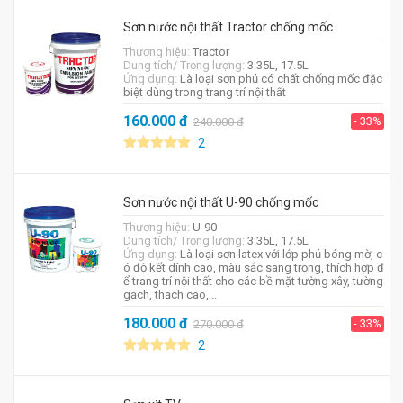
Sơn nước nội thất Tractor chống mốc
Thương hiệu:
Tractor
Dung tích/ Trọng lượng:
3.35L, 17.5L
Ứng dụng:
Là loại sơn phủ có chất chống mốc đặc
biệt dùng trong trang trí nội thất
160.000
đ
- 33%
240.000
đ
2
Sơn nước nội thất U-90 chống mốc
Thương hiệu:
U-90
Dung tích/ Trọng lượng:
3.35L, 17.5L
Ứng dụng:
Là loại sơn latex với lớp phủ bóng mờ, c
ó độ kết dính cao, màu sắc sang trọng, thích hợp đ
ể trang trí nội thất cho các bề mặt tường xây, tường
gạch, thạch cao,...
180.000
đ
- 33%
270.000
đ
2