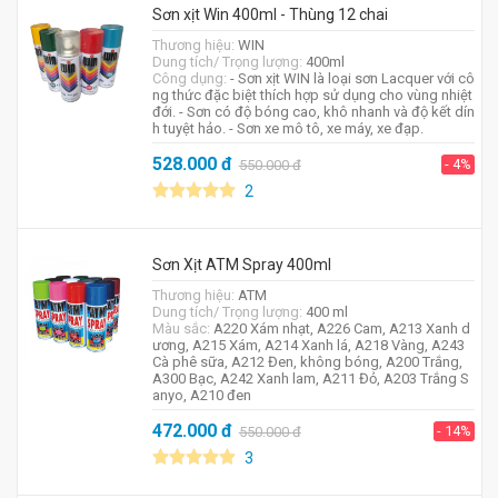
Sơn xịt Win 400ml - Thùng 12 chai
Thương hiệu:
WIN
Dung tích/ Trọng lượng:
400ml
Công dụng:
- Sơn xịt WIN là loại sơn Lacquer với cô
ng thức đặc biệt thích hợp sử dụng cho vùng nhiệt
đới. - Sơn có độ bóng cao, khô nhanh và độ kết dín
h tuyệt hảo. - Sơn xe mô tô, xe máy, xe đạp.
528.000
đ
- 4%
550.000
đ
2
Sơn Xịt ATM Spray 400ml
Thương hiệu:
ATM
Dung tích/ Trọng lượng:
400 ml
Màu sắc:
A220 Xám nhạt, A226 Cam, A213 Xanh d
ương, A215 Xám, A214 Xanh lá, A218 Vàng, A243
Cà phê sữa, A212 Đen, không bóng, A200 Trắng,
A300 Bạc, A242 Xanh lam, A211 Đỏ, A203 Trắng S
anyo, A210 đen
472.000
đ
- 14%
550.000
đ
3