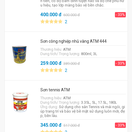
n tiến, có độ bám dính tuyệt hảo và độ che phủ hữ
u hiệu, tạo lớp màng bảo vệ bền chắc.
400.000
đ
- 33%
600.000
đ
2
Sơn công nghiệp nhũ vàng ATM 444
Thương hiệu:
ATM
Dung tích/ Trọng lượng:
800ml, 3L
259.000
đ
- 33%
389.000
đ
2
Sơn tennis ATM
Thương hiệu:
ATM
Dung tích/ Trọng lượng:
3.35L, 5L, 17.5L, 180L
Ứng dụng:
Sử dụng cho sân Tennis và mái ngói, gi
úp trang trí và bảo vệ bề mặt sử dụng luôn mới, đẹ
p, bền lâu.
345.000
đ
- 33%
517.000
đ