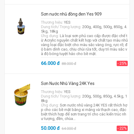
Sơn nước nhũ đồng đen Yes 909
Thương hiệu:
YES
Dung tích/ Trọng lượng:
200g, 400g, 500g, 850g, 4.
5kg, 18kg
Ứng dụng:
Là loại sơn phủ cao cấp được đặc chế t
ừ Acrylic nguyên chất kết hợp với chất tạo màu nhũ
vàng loại đặc biệt cho màu sắc vàng óng, rực rỡ, đ
ộ bám dính cao, chịu chùi rửa tốt, duy trì màu sắc v
à độ bóng tuyệt hảo cho bề mặt.
66.000
đ
- 25%
88.000
đ
Sơn Nước Nhũ Vàng 24K Yes
Thương hiệu:
YES
Dung tích/ Trọng lượng:
200g, 500g, 850g, 4.5kg, 1
8kg
Ứng dụng:
Sơn nước nhũ vàng 24K YES rất thích hợ
p cho các bề mặt bằng xi măng và thạch cao, đặc
biệt thích hợp để sơn trang trí cho các kiến trúc nh
ư tượng, đền, chùa…
50.000
đ
- 22%
64.000
đ