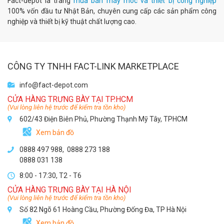
Fact-depot là trang
mua bán máy móc và thiết bị công nghiệp
100% vốn đầu tư Nhật Bản, chuyên cung cấp các sản phẩm công
nghiệp và thiết bị kỹ thuật chất lượng cao.
CÔNG TY TNHH FACT-LINK MARKETPLACE
info@fact-depot.com
CỬA HÀNG TRƯNG BÀY TẠI TP.HCM
(Vui lòng liên hệ trước để kiểm tra tồn kho)
602/43 Điện Biên Phủ, Phường Thạnh Mỹ Tây, TPHCM
Xem bản đồ
0888 497 988,
0888 273 188
0888 031 138
8:00 - 17:30, T2 - T6
CỬA HÀNG TRƯNG BÀY TẠI HÀ NỘI
(Vui lòng liên hệ trước để kiểm tra tồn kho)
Số 82 Ngõ 61 Hoàng Cầu, Phường Đống Đa, TP Hà Nội
Xem bản đồ