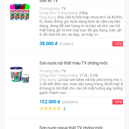
Sơn xịt TV
Thương hiệu:
TV
Dung tích/ Trọng lượng:
200g
Ứng dụng:
Đặc chế từ hỗn hợp nhựa N/C và ACRYL
IC, được đóng gói dưới dạng bình xịt cầm tay tiện
dụng, dùng để sơn trang trí và bảo vệ cho các bề
mặt bằng gỗ và kim loại nọa: đồ gia dụng, bàn, gh
ế, đồ chơi trẻ em, xe đạp, xe máy, v.v...
38.000
đ
- 33%
57.000
đ
Sơn nước nội thất màu TV chống mốc
Thương hiệu:
TV
Dung tích/ Trọng lượng:
17.5L, 3.35L
Ứng dụng:
Là loại sơn latex với lớp phủ bóng mờ, c
ó độ kết dính cao, màu sắc sang trọng, thích hợp đ
ể trang trí nội thất cho các bề mặt tường xây, tường
gạch, thạch cao,...
152.000
đ
- 33%
228.000
đ
2
Sơn nước ngoại thất TV chống mốc