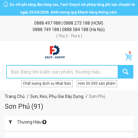
Do chi phí xăng dầu tăng cao, Fact-Depot xin phép tăng phí vận chuyển từ
ngày 25/03/2026. Kính mong quý khách hàng thông cảm.
0888 497 988
|
0888 273 188
(HCM)
0888 749 188
|
0888 584 188
(Hà Nội)
( Thứ 2 - Thứ 6 )
Chất lượng dịch vụ Nhật Bản
Hơn 50.000 sản phẩm
Trang Chủ
Sơn, Keo, Phụ Gia Xây Dựng
Sơn Phủ
Sơn Phủ
(
91
)
Thương Hiệu