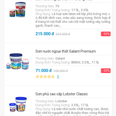
Thương hiệu:
TV
Dung tích/ Trọng lượng:
17.5L, 3.35L
Ứng dụng:
Là loại sơn latex với lớp phủ bóng mờ, c
ó độ kết dính cao, màu sắc sang trọng, thích hợp đ
ể trang trí nội thất cho các bề mặt tường xây, tường
gạch, thạch cao,...
215.000
đ
- 33%
323.000
đ
Sơn nước ngoại thất Galant Premium
Thương hiệu:
Galant
Dung tích/ Trọng lượng:
800ml, 3.35L, 17.5L
71.000
đ
- 33%
106.000
đ
2
Sơn phủ cao cấp Lobster Classic
Thương hiệu:
Lobster
Dung tích/ Trọng lượng:
3.35L, 17.5L
Ứng dụng:
Là sơn nhũ nước chất lượng cao, được
đặc chế từ nguyên chất Acrylic theo công thức tiê