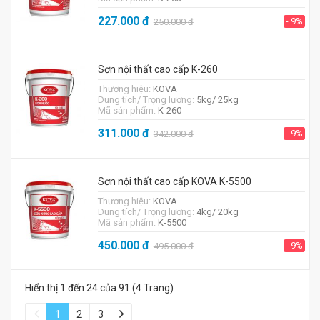
227.000
đ
- 9%
250.000
đ
Sơn nội thất cao cấp K-260
Thương hiệu:
KOVA
Dung tích/ Trọng lượng:
5kg/ 25kg
Mã sản phẩm:
K-260
311.000
đ
- 9%
342.000
đ
Sơn nội thất cao cấp KOVA K-5500
Thương hiệu:
KOVA
Dung tích/ Trọng lượng:
4kg/ 20kg
Mã sản phẩm:
K-5500
450.000
đ
- 9%
495.000
đ
Hiển thị 1 đến 24 của 91 (4 Trang)
1
2
3