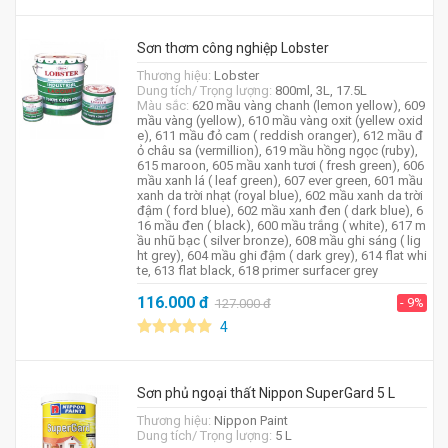
Sơn thơm công nghiệp Lobster
Thương hiệu:
Lobster
Dung tích/ Trọng lượng:
800ml, 3L, 17.5L
Màu sắc:
620 mầu vàng chanh (lemon yellow), 609
mầu vàng (yellow), 610 mầu vàng oxit (yellew oxid
e), 611 mầu đỏ cam ( reddish oranger), 612 mầu đ
ỏ châu sa (vermillion), 619 mầu hồng ngọc (ruby),
615 maroon, 605 mầu xanh tươi ( fresh green), 606
mầu xanh lá ( leaf green), 607 ever green, 601 mầu
xanh da trời nhạt (royal blue), 602 mầu xanh da trời
đậm ( ford blue), 602 mầu xanh đen ( dark blue), 6
16 mầu đen ( black), 600 mầu trắng ( white), 617 m
ầu nhũ bạc ( silver bronze), 608 mầu ghi sáng ( lig
ht grey), 604 mầu ghi đậm ( dark grey), 614 flat whi
te, 613 flat black, 618 primer surfacer grey
116.000
đ
- 9%
127.000
đ
4
Sơn phủ ngoại thất Nippon SuperGard 5 L
Thương hiệu:
Nippon Paint
Dung tích/ Trọng lượng:
5 L