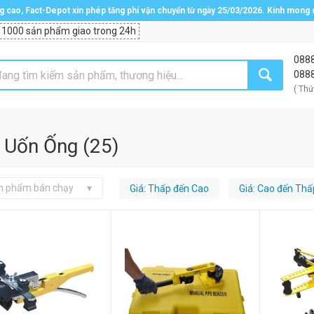
ng cao, Fact-Depot xin phép tăng phí vận chuyển từ ngày 25/03/2026. Kính mong
 1000 sản phẩm giao trong 24h
088
088
( Thứ
 Uốn Ống
(
25
)
n phẩm bán chạy
Giá: Thấp đến Cao
Giá: Cao đến Thấ
Dụng cụ uốn ống