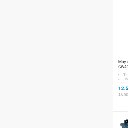
Máy u
GW4
Th
Cô
12.
15.9