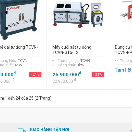
ẻ đai tự động TCVN-
Máy duỗi sắt tự động
Dụng cụ n
TCVN-GT5-12
TCVN-PP
ương hiệu:
TCVN
Thương hiệu:
TCVN
Thương
ng suất:
4KW
Công suất:
3kW
Tạm hết
đ
đ
90.000
25.900.000
- 21%
- 21%
đ
đ
50.000
32.950.000
thị 1 đến 24 của 25 (2 Trang)
GIAO HÀNG TẬN NƠI