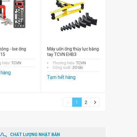
ông - loe ống
Máy uốn ống thủy lực bằng
15
tay TCVN EHB3
 hiệu:
TCVN
Thương hiệu:
TCVN
Công suất:
20 tấn
 hàng
Tạm hết hàng
1
2
CHẤT LƯỢNG NHẬT BẢN