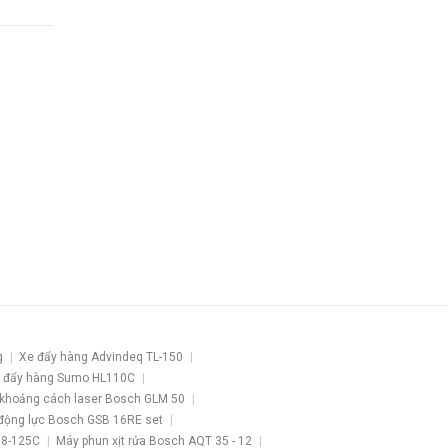
g
Xe đẩy hàng Advindeq TL-150
 đẩy hàng Sumo HL110C
khoảng cách laser Bosch GLM 50
động lực Bosch GSB 16RE set
 8-125C
Máy phun xịt rửa Bosch AQT 35 - 12