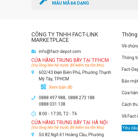
MẪU MÃ ĐA DẠNG
CÔNG TY TNHH FACT-LINK
Thông 
MARKETPLACE
Về chúng
info@fact-depot.com
Thông ti
CỬA HÀNG TRƯNG BÀY TẠI TP.HCM
(Vui lòng liên hệ trước để kiểm tra tồn kho)
Fact-De
602/43 Điện Biên Phủ, Phường Thạnh
Mỹ Tây, TPHCM
Bảo mật 
Xem bản đồ
Cửa hàng
0888 497 988,
0888 273 188
0888 031 138
Cách th
8:00 - 17:30, T2 - T6
Về Fact-
CỬA HÀNG TRƯNG BÀY TẠI HÀ NỘI
(Vui lòng liên hệ trước để kiểm tra tồn kho)
Yêu cầu
Số 82 Ngõ 61 Hoàng Cầu, Phường