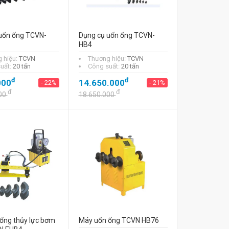
uốn ống TCVN-
Dụng cụ uốn ống TCVN-
HB4
 hiệu:
TCVN
Thương hiệu:
TCVN
uất:
20 tấn
Công suất:
20 tấn
đ
đ
000
14.650.000
- 22%
- 21%
đ
đ
00
18.650.000
ống thủy lực bơm
Máy uốn ống TCVN HB76