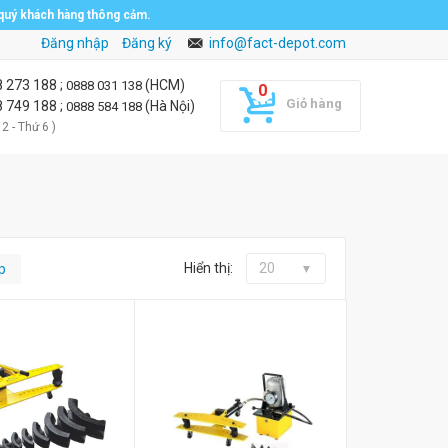
 quý khách hàng thông cảm.
Đăng nhập
Đăng ký
info@fact-depot.com
8 273 188
;
(HCM)
0888 031 138
Giỏ hàng
8 749 188
;
(Hà Nội)
0888 584 188
 2 - Thứ 6 )
Hiển thị:
20
p