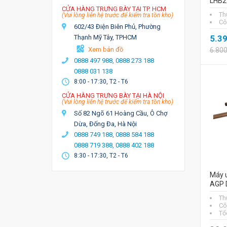
LHB2
CỬA HÀNG TRƯNG BÀY TẠI TP. HCM
Th
(Vui lòng liên hệ trước để kiểm tra tồn kho)
Cô
602/43 Điện Biên Phủ, Phường
Thạnh Mỹ Tây, TPHCM
5.3
Xem bản đồ
6.80
0888 497 988,
0888 273 188
0888 031 138
8:00 - 17:30, T2 - T6
CỬA HÀNG TRƯNG BÀY TẠI HÀ NỘI
(Vui lòng liên hệ trước để kiểm tra tồn kho)
Số 82 Ngõ 61 Hoàng Cầu, Ô Chợ
Dừa, Đống Đa, Hà Nội
0888 749 188,
0888 584 188
0888 719 388,
0888 402 188
8:30 - 17:30, T2 - T6
Máy 
AGP 
Th
Cô
Tố