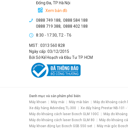
Đống Đa, TP Hà Nội
Xem bản đồ
0888 749 188
,
0888 584 188
0888 719 388
,
0888 402 188
8:30 - 17:30, T2 - T6
MST : 0313 560 828
Ngày cấp: 03/12/2015
Bởi Sở Kế Hoạch và Đầu Tư TP. HCM
Danh mục và sản phẩm phổ biến
:
Máy khoan
Máy mài
Máy mài bàn
Máy đo khoảng cách 
Xe đẩy hàng Advindeq TL-300
Xe đẩy hàng Prestar NB-101 -
Máy đo khoảng cách laser Bosch GLM 100C
Máy đo khoảng
Máy đo khoảng cách laser Bosch GLM 80
Máy đo khoảng cá
Máy khoan động lực Bosch GSB 550 set
Máy mài góc Bosch