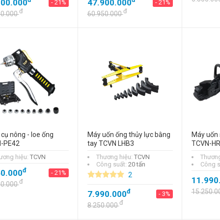
900.000
47.900.000
- 21%
- 21%
đ
đ
50.000
60.950.000
cụ nông - loe ống
Máy uốn ống thủy lực bằng
Máy uốn 
-PE42
tay TCVN LHB3
TCVN-H
ương hiệu:
TCVN
Thương hiệu:
TCVN
Thương
Công suất:
20 tấn
Công s
đ
50.000
- 21%
2
11.990
đ
00.000
đ
15.250.0
7.990.000
- 3%
đ
8.250.000