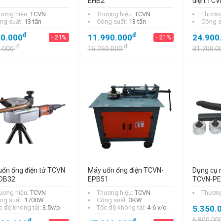
EHB2
điện TCV
ương hiệu:
TCVN
Thương hiệu:
TCVN
Thương
ng suất:
13 tấn
Công suất:
13 tấn
Công s
đ
đ
90.000
11.990.000
24.900
- 21%
- 21%
đ
đ
0.000
15.250.000
31.700.0
uốn ống điện tử TCVN
Máy uốn ống điện TCVN-
Dụng cụ n
DB32
EPB51
TCVN-PE
ương hiệu:
TCVN
Thương hiệu:
TCVN
Thương
ng suất:
1700W
Công suất:
3KW
c độ không tải:
3.5v/p
Tốc độ không tải:
4-6 v/o
5.350.
6.800.00
đ
đ