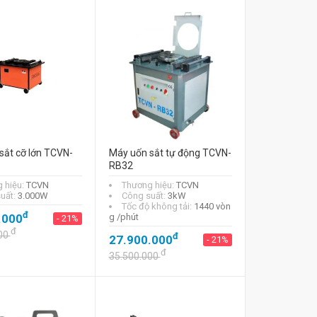
sắt cỡ lớn TCVN-
Máy uốn sắt tự động TCVN-
RB32
 hiệu:
TCVN
Thương hiệu:
TCVN
uất:
3.000W
Công suất:
3kW
Tốc độ không tải:
1440 vòn
đ
.000
g /phút
- 21%
đ
00
đ
27.900.000
- 21%
đ
35.500.000