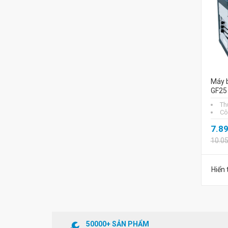
Máy b
GF25
Th
Cô
7.8
10.0
Hiển 
50000+ SẢN PHẨM