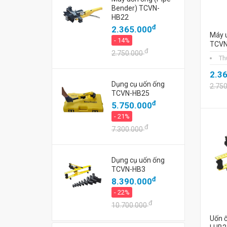
Bender) TCVN-
HB22
đ
2.365.000
Máy u
- 14%
TCVN
đ
2.750.000
Th
2.3
Dụng cụ uốn ống
2.75
TCVN-HB25
đ
5.750.000
- 21%
đ
7.300.000
Dụng cụ uốn ống
TCVN-HB3
đ
8.390.000
- 22%
đ
10.700.000
Uốn ố