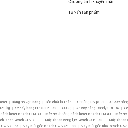
Chương trình khuyến mãi
Tư vấn sản phẩm
laser
Đồng hồ vạn năng
Hóa chất lau sàn
Xe nâng tay pallet
Xe đẩy hàn
 150 kg
Xe đẩy hàng Prestar NF-301 - 300 kg
Xe đẩy hàng Dandy UDL-DX
Xe
 cách laser Bosch GLM 30
Máy đo khoảng cách laser Bosch GLM 40
Máy đo 
ch laser Bosch GLM 7000
Máy khoan động lực Bosch GSB 13RE
Máy khoan 
 GWS 7-125
Máy mài góc Bosch GWS 750-100
Máy mài góc nhỏ Bosch GWS