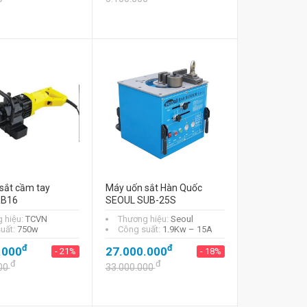
sắt cầm tay
Máy uốn sắt Hàn Quốc
RB16
SEOUL SUB-25S
 hiệu:
TCVN
Thương hiệu:
Seoul
uất:
750w
Công suất:
1.9Kw – 15A
đ
đ
.000
27.000.000
- 21%
- 18%
đ
đ
00
33.000.000