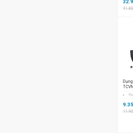
32.
41.8
Dụng 
TCVN
Th
9.3
11.9