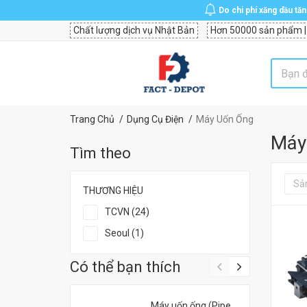
Do chi phí xăng dầu tă
Chất lượng dịch vụ Nhật Bản
Hơn 50000 sản phẩm |
Trang Chủ
Dụng Cụ Điện
Máy Uốn Ống
Máy
Tìm theo
Sả
THƯƠNG HIỆU
TCVN (24)
Seoul (1)
Có thể bạn thích
Máy uốn ống (Pipe