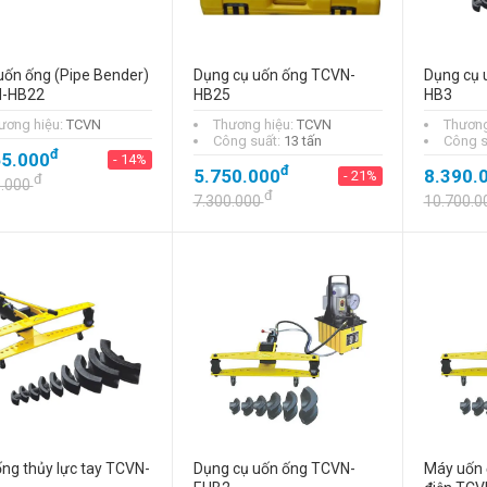
TCVN-HB4
đ
14.650.000
- 21%
ốn ống (Pipe Bender)
Dụng cụ uốn ống TCVN-
Dụng cụ 
đ
-HB22
18.650.000
HB25
HB3
ương hiệu:
TCVN
Thương hiệu:
TCVN
Thương
Công suất:
13 tấn
Công s
đ
65.000
- 14%
Uốn ống thủy lực
đ
5.750.000
8.390.
- 21%
đ
tay TCVN-LHB2
0.000
đ
7.300.000
10.700.0
đ
5.390.000
- 21%
đ
6.800.000
ng thủy lực tay TCVN-
Dụng cụ uốn ống TCVN-
Máy uốn 