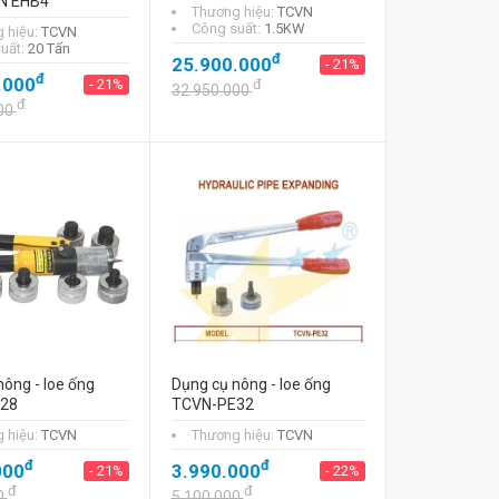
N EHB4
Thương hiệu:
TCVN
Công suất:
1.5KW
 hiệu:
TCVN
uất:
20 Tấn
đ
25.900.000
- 21%
đ
.000
- 21%
đ
32.950.000
đ
00
ông - loe ống
Dụng cụ nông - loe ống
28
TCVN-PE32
 hiệu:
TCVN
Thương hiệu:
TCVN
đ
đ
000
3.990.000
- 21%
- 22%
đ
đ
0
5.100.000