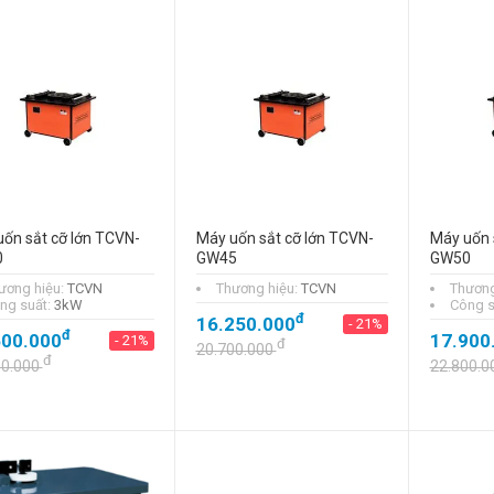
ốn sắt cỡ lớn TCVN-
Máy uốn sắt cỡ lớn TCVN-
Máy uốn 
0
GW45
GW50
ương hiệu:
TCVN
Thương hiệu:
TCVN
Thương
ng suất:
3kW
Công s
đ
16.250.000
- 21%
đ
500.000
17.900
- 21%
đ
20.700.000
đ
00.000
22.800.0