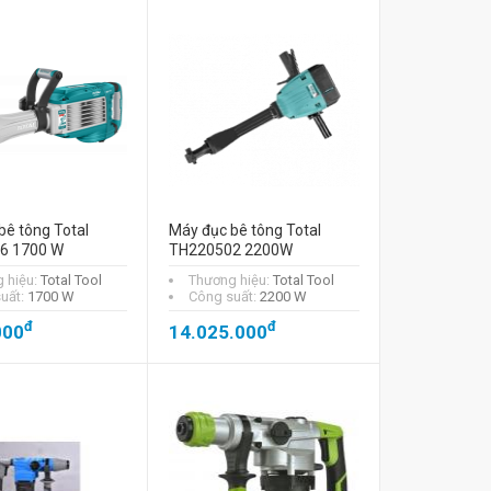
bê tông Total
Máy đục bê tông Total
6 1700 W
TH220502 2200W
 hiệu:
Total Tool
Thương hiệu:
Total Tool
uất:
1700 W
Công suất:
2200 W
đ
đ
000
14.025.000