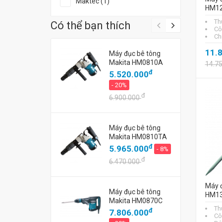
Maktec (1)
HM1
Th
Có thể bạn thích
Cô
Ch
11.
Máy đục bê tông
Makita HM0810A
14.7
đ
5.520.000
- 20%
đ
6.900.000
Máy đục bê tông
Makita HM0810TA
đ
5.965.000
- 8%
đ
6.470.000
Máy đ
Máy đục bê tông
HM1
Makita HM0870C
Th
đ
7.806.000
Cô