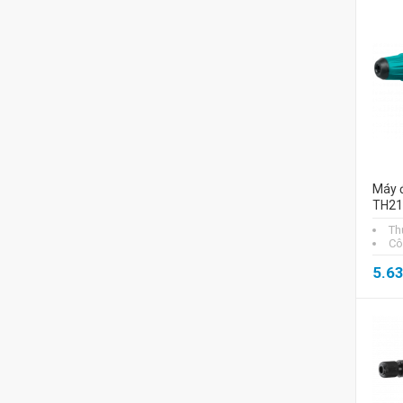
Máy đ
TH21
Th
Cô
5.6