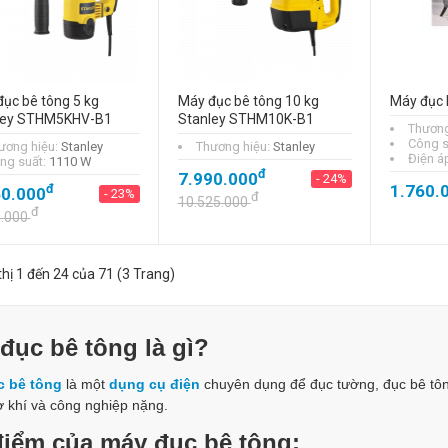
ục bê tông 5 kg
Máy đục bê tông 10 kg
Máy đục 
ley STHM5KHV-B1
Stanley STHM10K-B1
Thương
Công s
ương hiệu:
Stanley
Thương hiệu:
Stanley
Điện á
ng suất:
1110 W
đ
7.990.000
- 24%
đ
1.760.
50.000
- 23%
đ
10.525.000
đ
0.000
thị 1 đến 24 của 71 (3 Trang)
đục bê tông là gì?
c bê tông
là một
dụng cụ điện
chuyên dụng để đục tường, đục bê tôn
ơ khí và công nghiệp nặng.
iểm của máy đục bê tông: