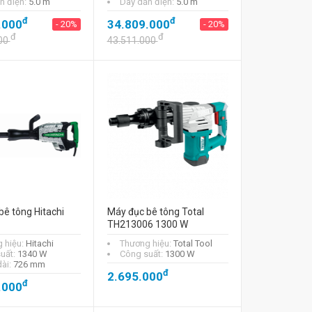
n điện:
5.0 m
Dây dẫn điện:
5.0 m
đ
đ
.000
34.809.000
- 20%
- 20%
đ
đ
00
43.511.000
bê tông Hitachi
Máy đục bê tông Total
TH213006 1300 W
 hiệu:
Hitachi
Thương hiệu:
Total Tool
uất:
1340 W
Công suất:
1300 W
dài:
726 mm
đ
2.695.000
đ
.000