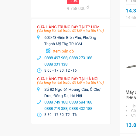
- 20%
Dâ
đ
9.758.000
14.
14.6
CỬA HÀNG TRƯNG BÀY TẠI TP. HCM
(Vui lòng liên hệ trước để kiểm tra tồn kho)
602/43 Điện Biên Phủ, Phường
Thạnh Mỹ Tây, TPHCM
Xem bản đồ
0888 497 988,
0888 273 188
0888 031 138
8:00 - 17:30, T2 - T6
CỬA HÀNG TRƯNG BÀY TẠI HÀ NỘI
(Vui lòng liên hệ trước để kiểm tra tồn kho)
Số 82 Ngõ 61 Hoàng Cầu, Ô Chợ
Máy đ
Dừa, Đống Đa, Hà Nội
PH6
0888 749 188,
0888 584 188
Th
0888 719 388,
0888 402 188
Cô
8:30 - 17:30, T2 - T6
Ch
13.