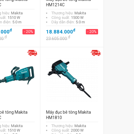
C
HM1214C
 hiệu:
Makita
Thương hiệu:
Makita
uất:
1510 W
Công suất:
1500 W
n điện:
5.0 m
Dây dẫn điện:
5.0 m
đ
đ
.000
18.884.000
- 20%
- 20%
đ
đ
00
23.605.000
bê tông Makita
Máy đục bê tông Makita
C
HM1810
 hiệu:
Makita
Thương hiệu:
Makita
uất:
1510 W
Công suất:
2000 W