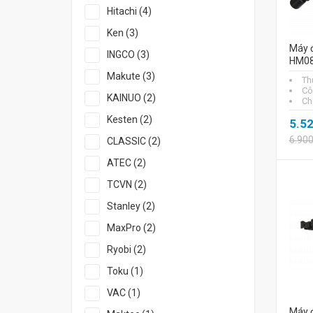
Hitachi (4)
Ken (3)
Máy đ
INGCO (3)
HM0
Makute (3)
Th
Cô
KAINUO (2)
Ch
Kesten (2)
5.5
6.90
CLASSIC (2)
ATEC (2)
TCVN (2)
Stanley (2)
MaxPro (2)
Ryobi (2)
Toku (1)
VAC (1)
Máy đ