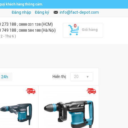
 quý khách hàng thông cảm.
Đăng nhập
Đăng ký
info@fact-depot.com
8 273 188
;
(HCM)
0888 031 138
Giỏ hàng
8 749 188
;
(Hà Nội)
0888 584 188
 2 - Thứ 6 )
Hiển thị:
20
g 24h