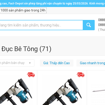
ng cao, Fact-Depot xin phép tăng phí vận chuyển từ ngày 25/03/2026. Kính mong
 1000 sản phẩm giao trong 24h
088
088
( Thứ
 Đục Bê Tông
(
71
)
n phẩm bán chạy
Giá: Thấp đến Cao
Giao nhanh tron