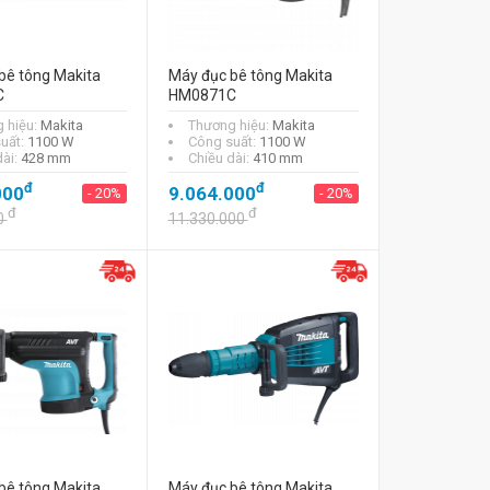
bê tông Makita
Máy đục bê tông Makita
C
HM0871C
 hiệu:
Makita
Thương hiệu:
Makita
uất:
1100 W
Công suất:
1100 W
dài:
428 mm
Chiều dài:
410 mm
đ
đ
000
9.064.000
- 20%
- 20%
đ
đ
0
11.330.000
bê tông Makita
Máy đục bê tông Makita