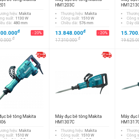
201
HM1203C
HM1213
ương hiệu:
Makita
Thương hiệu:
Makita
Thương
ng suất:
1130 W
Công suất:
1510 W
Công s
iều dài:
480 mm
Chiều dài:
576 mm
Dây dẫ
đ
đ
800.000
13.848.000
15.700
- 20%
- 20%
Máy đục bê tông
đ
đ
Makita HM0871C
50.000
17.310.000
19.625.0
đ
9.064.000
- 20%
đ
11.330.000
Máy đục bê tông
Makita HM1201
đ
11.800.000
- 20%
đ
14.750.000
ục bê tông Makita
Máy đục bê tông Makita
Máy đục 
306
HM1307C
HM1317
ương hiệu:
Makita
Thương hiệu:
Makita
Thương
ng suất:
1510 W
Công suất:
1510 W
Công s