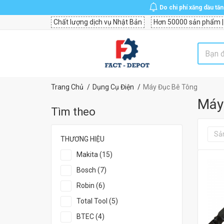
Do chi phí xăng dầu tă
Chất lượng dịch vụ Nhật Bản
Hơn 50000 sản phẩm |
Trang Chủ
Dụng Cụ Điện
Máy Đục Bê Tông
Máy
Tìm theo
Sả
THƯƠNG HIỆU
Makita (15)
Bosch (7)
Robin (6)
Total Tool (5)
BTEC (4)