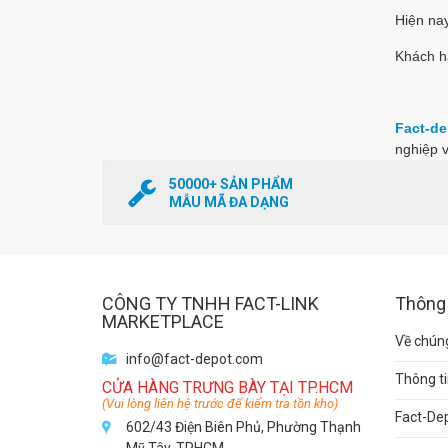
Hiện nay
Khách h
Fact-de
nghiệp v
50000+ SẢN PHẨM
MẪU MÃ ĐA DẠNG
CÔNG TY TNHH FACT-LINK
Thông 
MARKETPLACE
Về chúng
info@fact-depot.com
Thông ti
CỬA HÀNG TRƯNG BÀY TẠI TP.HCM
(Vui lòng liên hệ trước để kiểm tra tồn kho)
Fact-De
602/43 Điện Biên Phủ, Phường Thạnh