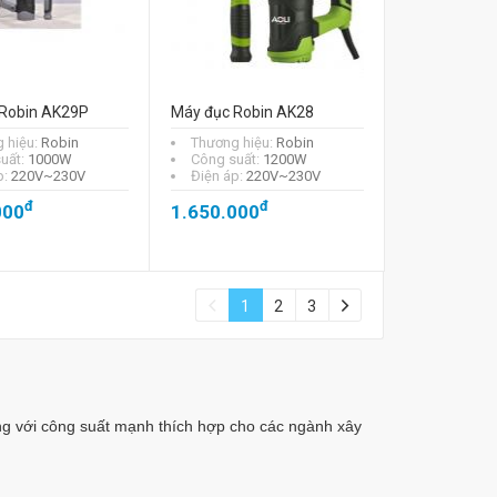
Robin AK29P
Máy đục Robin AK28
 hiệu:
Robin
Thương hiệu:
Robin
uất:
1000W
Công suất:
1200W
p:
220V~230V
Điện áp:
220V~230V
đ
đ
000
1.650.000
1
2
3
g với công suất mạnh thích hợp cho các ngành xây