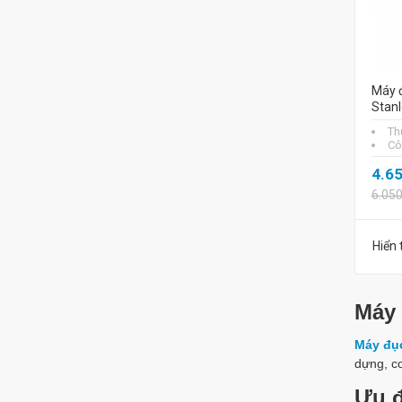
Máy đ
Stan
Th
Cô
4.6
6.05
Hiển 
Máy 
Máy đụ
dựng, c
Ưu đ