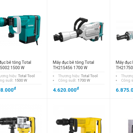
ục bê tông Total
Máy đục bê tông Total
Máy đục 
5002 1500 W
TH215456 1700 W
TH21750
ương hiệu:
Total Tool
Thương hiệu:
Total Tool
Thương
ng suất:
1500 W
Công suất:
1700 W
Công s
đ
đ
38.000
4.620.000
6.875.