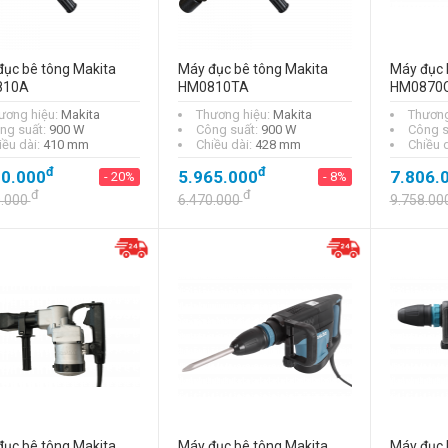
ục bê tông Makita
Máy đục bê tông Makita
Máy đục 
810A
HM0810TA
HM0870
ương hiệu:
Makita
Thương hiệu:
Makita
Thương
ng suất:
900 W
Công suất:
900 W
Công s
iều dài:
410 mm
Chiều dài:
428 mm
Chiều 
đ
đ
20.000
5.965.000
7.806.
- 20%
- 8%
đ
đ
0.000
6.470.000
9.758.00
ục bê tông Makita
Máy đục bê tông Makita
Máy đục 