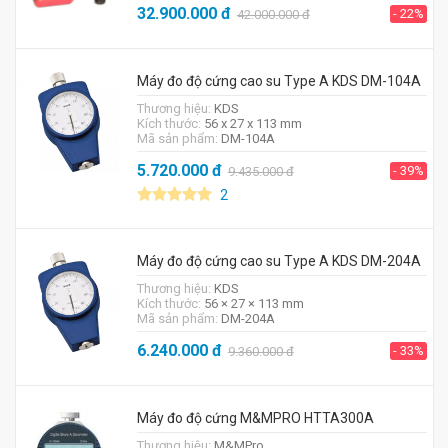
32.900.000
đ
- 22%
42.000.000
đ
Máy đo độ cứng cao su Type A KDS DM-104A
Thương hiệu:
KDS
Kích thước:
56 x 27 x 113 mm
Mã sản phẩm:
DM-104A
5.720.000
đ
- 39%
9.435.000
đ
2
Máy đo độ cứng cao su Type A KDS DM-204A
Thương hiệu:
KDS
Kích thước:
56 × 27 × 113 mm
Mã sản phẩm:
DM-204A
6.240.000
đ
- 33%
9.360.000
đ
Máy đo độ cứng M&MPRO HTTA300A
Thương hiệu:
M&MPro