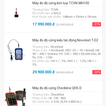
Máy đo độ cứng kim loại TCVN-MH100
Thương hiệu:
TCVN
Độ chính xác:
± 6HLD
Kích thước sản phẩm:
148mm × 33mm × 28 mm
17.990.000
đ
- 21%
22.900.000
đ
Máy đo độ cứng kiểu tác động Novotest T-D2
Thương hiệu:
Novotest
Phạm vi đo:
+ Rockwell, HRC: 20 ~ 70 + Brinell, HB:
90 ~ 450 + Vickers, HV: 230 ~ 940 + Độ bền kéo, M
Pa: 370 ~ 1740
Độ chính xác:
HV + / - 3%; HRC + / - 1,5%; HB + / -
3%;
29.900.000
đ
- 22%
38.500.000
đ
Máy đo độ cứng Checkline QH5-D
Thương hiệu:
Checkline
Phạm vi đo:
HL 150 - 960
Độ chính xác:
± 4 HL (0,5% ở 800 HL)