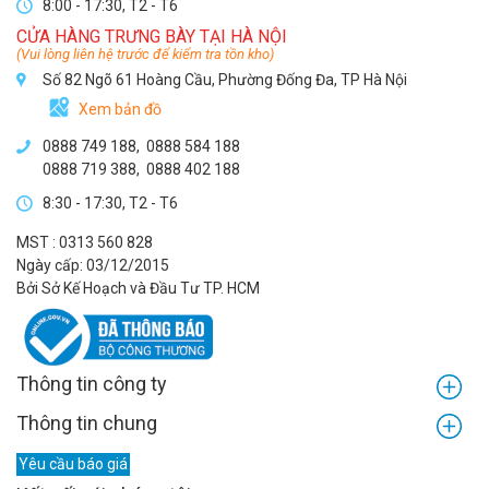
8:00 - 17:30, T2 - T6
CỬA HÀNG TRƯNG BÀY TẠI HÀ NỘI
(Vui lòng liên hệ trước để kiểm tra tồn kho)
Số 82 Ngõ 61 Hoàng Cầu, Phường Đống Đa, TP Hà Nội
Xem bản đồ
0888 749 188
,
0888 584 188
0888 719 388
,
0888 402 188
8:30 - 17:30, T2 - T6
MST : 0313 560 828
Ngày cấp: 03/12/2015
Bởi Sở Kế Hoạch và Đầu Tư TP. HCM
Thông tin công ty
Thông tin chung
Yêu cầu báo giá