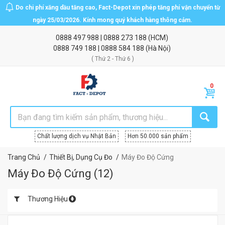
Do chi phí xăng dầu tăng cao, Fact-Depot xin phép tăng phí vận chuyển từ
ngày 25/03/2026. Kính mong quý khách hàng thông cảm.
0888 497 988
|
0888 273 188
(HCM)
0888 749 188
|
0888 584 188
(Hà Nội)
( Thứ 2 - Thứ 6 )
Chất lượng dịch vụ Nhật Bản
Hơn 50.000 sản phẩm
Trang Chủ
Thiết Bị, Dụng Cụ Đo
Máy Đo Độ Cứng
Máy Đo Độ Cứng
(
12
)
Thương Hiệu