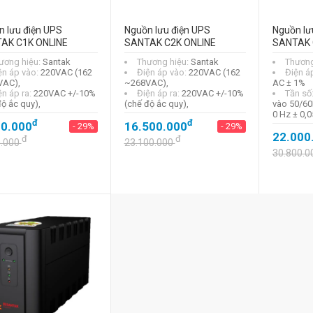
 lưu điện UPS
Nguồn lưu điện UPS
Nguồn lư
AK C1K ONLINE
SANTAK C2K ONLINE
SANTAK 
ương hiệu:
Santak
Thương hiệu:
Santak
Thương
ện áp vào:
220VAC (162
Điện áp vào:
220VAC (162
Điện á
VAC),
~268VAC),
AC ± 1%
ện áp ra:
220VAC +/-10%
Điện áp ra:
220VAC +/-10%
Tần số
ộ ắc quy),
(chế độ ắc quy),
vào 50/60
0 Hz ± 0,0
đ
đ
90.000
16.500.000
- 29%
- 29%
22.000
đ
đ
0.000
23.100.000
30.800.0