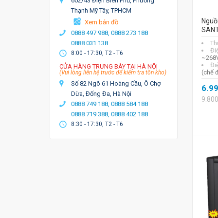
602/43 Điện Biên Phủ, Phường
Thạnh Mỹ Tây, TPHCM
Nguồn
Xem bản đồ
SANT
0888 497 988,
0888 273 188
0888 031 138
Th
Đi
8:00 - 17:30, T2 - T6
~268
Đi
CỬA HÀNG TRƯNG BÀY TẠI HÀ NỘI
(chế đ
(Vui lòng liên hệ trước để kiểm tra tồn kho)
Số 82 Ngõ 61 Hoàng Cầu, Ô Chợ
6.9
Dừa, Đống Đa, Hà Nội
9.80
0888 749 188,
0888 584 188
0888 719 388,
0888 402 188
8:30 - 17:30, T2 - T6