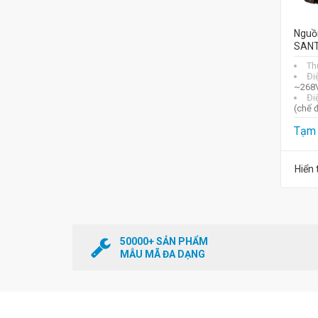
Nguồn
SANT
Th
Đi
~268
Đi
(chế đ
Tạm 
Hiển 
50000+ SẢN PHẨM
MẪU MÃ ĐA DẠNG