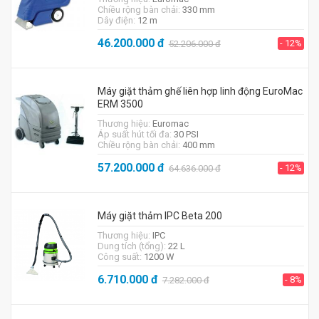
Chiều rộng bàn chải:
330 mm
Dây điện:
12 m
46.200.000
đ
- 12%
52.206.000
đ
Máy giặt thảm ghế liên hợp linh động EuroMac
ERM 3500
Thương hiệu:
Euromac
Áp suất hút tối đa:
30 PSI
Chiều rộng bàn chải:
400 mm
57.200.000
đ
- 12%
64.636.000
đ
Máy giặt thảm IPC Beta 200
Thương hiệu:
IPC
Dung tích (tổng):
22 L
Công suất:
1200 W
6.710.000
đ
- 8%
7.282.000
đ