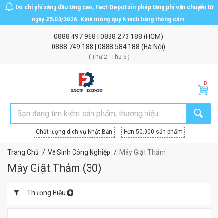
Do chi phí xăng dầu tăng cao, Fact-Depot xin phép tăng phí vận chuyển từ
ngày 25/03/2026. Kính mong quý khách hàng thông cảm.
0888 497 988
|
0888 273 188
(HCM)
0888 749 188
|
0888 584 188
(Hà Nội)
( Thứ 2 - Thứ 6 )
Chất lượng dịch vụ Nhật Bản
Hơn 50.000 sản phẩm
Trang Chủ
Vệ Sinh Công Nghiệp
Máy Giặt Thảm
Máy Giặt Thảm
(
30
)
Thương Hiệu