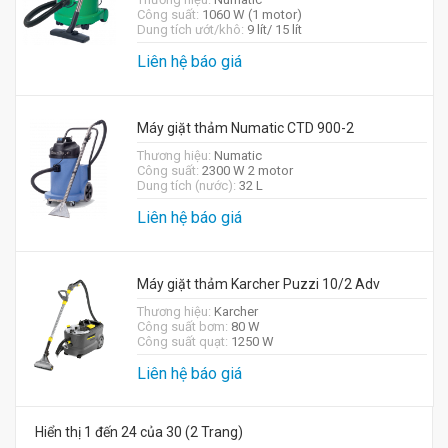
Công suất:
1060 W (1 motor)
Dung tích ướt/khô:
9 lít/ 15 lít
Liên hệ báo giá
Máy giặt thảm Numatic CTD 900-2
Thương hiệu:
Numatic
Công suất:
2300 W 2 motor
Dung tích (nước):
32 L
Liên hệ báo giá
Máy giặt thảm Karcher Puzzi 10/2 Adv
Thương hiệu:
Karcher
Công suất bơm:
80 W
Công suất quạt:
1250 W
Liên hệ báo giá
Hiển thị 1 đến 24 của 30 (2 Trang)