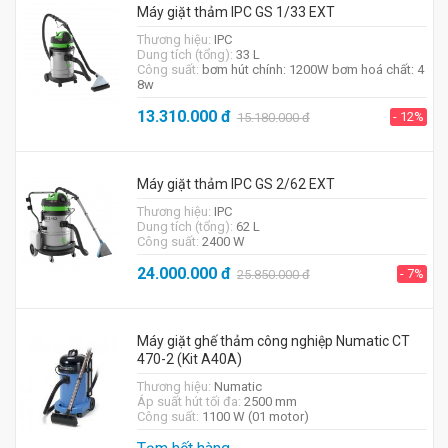
Máy giặt thảm IPC GS 1/33 EXT
Thương hiệu:
IPC
Dung tích (tổng):
33 L
Công suất:
bơm hút chính: 1200W bơm hoá chất: 4
8w
13.310.000
đ
- 12%
15.180.000
đ
Máy giặt thảm IPC GS 2/62 EXT
Thương hiệu:
IPC
Dung tích (tổng):
62 L
Công suất:
2400 W
24.000.000
đ
- 7%
25.850.000
đ
Máy giặt ghế thảm công nghiệp Numatic CT
470-2 (Kit A40A)
Thương hiệu:
Numatic
Áp suất hút tối đa:
2500 mm
Công suất:
1100 W (01 motor)