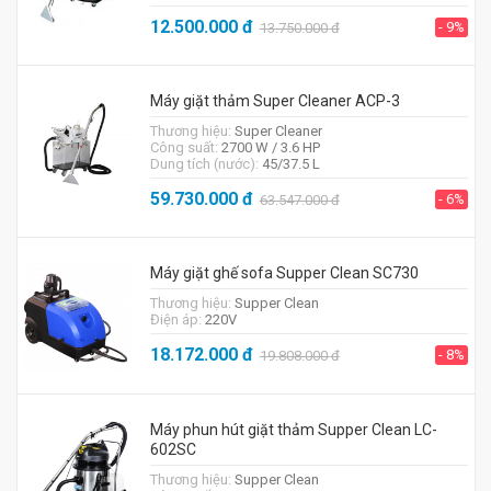
12.500.000
đ
- 9%
13.750.000
đ
Máy giặt thảm Super Cleaner ACP-3
Thương hiệu:
Super Cleaner
Công suất:
2700 W / 3.6 HP
Dung tích (nước):
45/37.5 L
59.730.000
đ
- 6%
63.547.000
đ
Máy giặt ghế sofa Supper Clean SC730
Thương hiệu:
Supper Clean
Điện áp:
220V
18.172.000
đ
- 8%
19.808.000
đ
Máy phun hút giặt thảm Supper Clean LC-
602SC
Thương hiệu:
Supper Clean