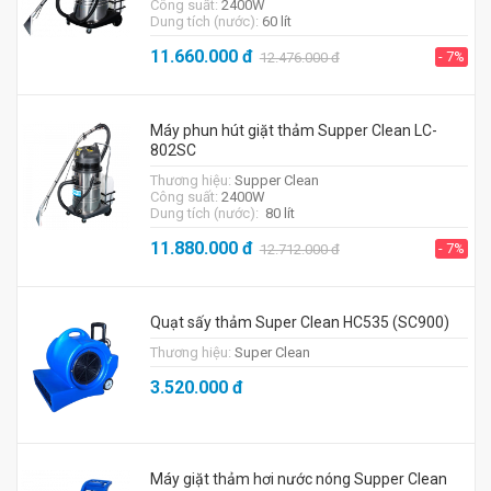
Công suất:
2400W
Dung tích (nước):
60 lít
11.660.000
đ
- 7%
12.476.000
đ
Máy phun hút giặt thảm Supper Clean LC-
802SC
Thương hiệu:
Supper Clean
Công suất:
2400W
Dung tích (nước):
80 lít
11.880.000
đ
- 7%
12.712.000
đ
Quạt sấy thảm Super Clean HC535 (SC900)
Thương hiệu:
Super Clean
3.520.000
đ
Máy giặt thảm hơi nước nóng Supper Clean