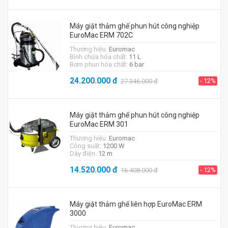
Máy giặt thảm ghế phun hút công nghiệp
EuroMac ERM 702C
Thương hiệu:
Euromac
Bình chứa hóa chất:
11 L
Bơm phun hóa chất:
6 bar
24.200.000
đ
- 12%
27.346.000
đ
Máy giặt thảm ghế phun hút công nghiệp
EuroMac ERM 301
Thương hiệu:
Euromac
Công suất:
1200 W
Dây điện:
12 m
14.520.000
đ
- 12%
16.408.000
đ
Máy giặt thảm ghế liên hợp EuroMac ERM
3000
Thương hiệu:
Euromac