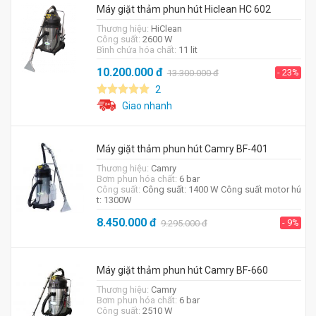
Máy giặt thảm phun hút Hiclean HC 602
Thương hiệu:
HiClean
Công suất:
2600 W
Bình chứa hóa chất:
11 lit
10.200.000
đ
- 23%
13.300.000
đ
2
Giao nhanh
Máy giặt thảm phun hút Camry BF-401
Thương hiệu:
Camry
Bơm phun hóa chất:
6 bar
Công suất:
Công suất: 1400 W Công suất motor hú
t: 1300W
8.450.000
đ
- 9%
9.295.000
đ
Máy giặt thảm phun hút Camry BF-660
Thương hiệu:
Camry
Bơm phun hóa chất:
6 bar
Công suất:
2510 W