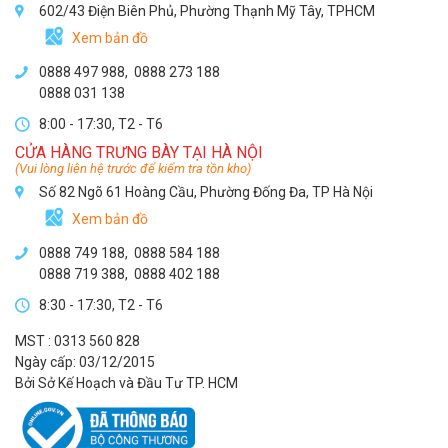
602/43 Điện Biên Phủ, Phường Thạnh Mỹ Tây, TPHCM
Xem bản đồ
0888 497 988,
0888 273 188
0888 031 138
8:00 - 17:30, T2 - T6
CỬA HÀNG TRƯNG BÀY TẠI HÀ NỘI
(Vui lòng liên hệ trước để kiểm tra tồn kho)
Số 82 Ngõ 61 Hoàng Cầu, Phường Đống Đa, TP Hà Nội
Xem bản đồ
0888 749 188
,
0888 584 188
0888 719 388
,
0888 402 188
8:30 - 17:30, T2 - T6
MST : 0313 560 828
Ngày cấp: 03/12/2015
Bởi Sở Kế Hoạch và Đầu Tư TP. HCM