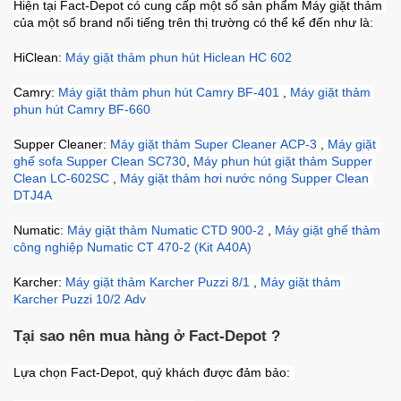
Hiện tại Fact-Depot có cung cấp một số sản phẩm Máy giặt thảm 
của một số brand nổi tiếng trên thị trường có thể kể đến như là:
HiClean: 
Máy giặt thảm phun hút Hiclean HC 602
Camry: 
Máy giặt thảm phun hút Camry BF-401
 , 
Máy giặt thảm 
phun hút Camry BF-660
Supper Cleaner: 
Máy giặt thảm Super Cleaner ACP-3
 , 
Máy giặt 
ghế sofa Supper Clean SC730
, 
Máy phun hút giặt thảm Supper 
Clean LC-602SC
 , 
Máy giặt thảm hơi nước nóng Supper Clean 
DTJ4A
Numatic: 
Máy giặt thảm Numatic CTD 900-2
 , 
Máy giặt ghế thảm 
công nghiệp Numatic CT 470-2 (Kit A40A)
Karcher: 
Máy giặt thảm Karcher Puzzi 8/1
 , 
Máy giặt thảm 
Karcher Puzzi 10/2 Adv
Tại sao nên mua hàng ở Fact-Depot ?
Lựa chọn Fact-Depot, quý khách được đảm bảo: 