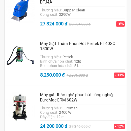
DTJ4A
Thương hiệu:
Supper Clean
Công suất:
3290W
27.324.000
đ
- 8%
29.784.000
đ
Máy Giặt Thảm Phun Hút Pertek PT40SC
1800W
Thương hiệu:
Pertek
Bình chứa hóa chất:
12lit
Bơm phun hóa chất:
8 bar
8.250.000
đ
- 33%
12.375.000
đ
Máy giặt thảm ghế phun hút công nghiệp
EuroMac ERM 602W
Thương hiệu:
Euromac
Công suất:
2400 W
Dây điện:
12 m
24.200.000
đ
- 12%
27.346.000
đ