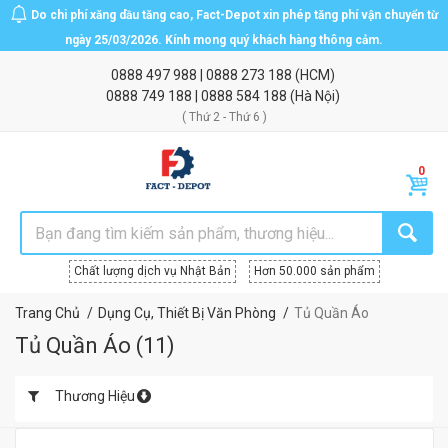
Do chi phí xăng dầu tăng cao, Fact-Depot xin phép tăng phí vận chuyển từ
ngày 25/03/2026. Kính mong quý khách hàng thông cảm.
0888 497 988
|
0888 273 188
(HCM)
0888 749 188
|
0888 584 188
(Hà Nội)
( Thứ 2 - Thứ 6 )
Chất lượng dịch vụ Nhật Bản
Hơn 50.000 sản phẩm
Trang Chủ
Dụng Cụ, Thiết Bị Văn Phòng
Tủ Quần Áo
Tủ Quần Áo
(
11
)
Thương Hiệu