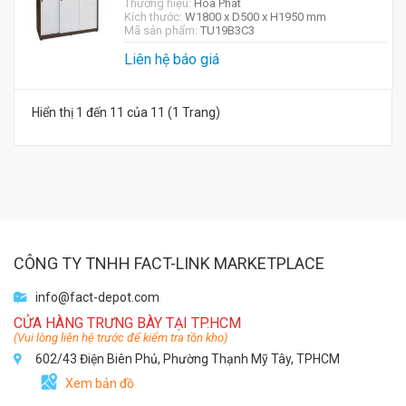
Thương hiệu:
Hòa Phát
Kích thước:
W1800 x D500 x H1950 mm
Mã sản phẩm:
TU19B3C3
Liên hệ báo giá
Hiển thị 1 đến 11 của 11 (1 Trang)
CÔNG TY TNHH FACT-LINK MARKETPLACE
info@fact-depot.com
CỬA HÀNG TRƯNG BÀY TẠI TP.HCM
(Vui lòng liên hệ trước để kiểm tra tồn kho)
602/43 Điện Biên Phủ, Phường Thạnh Mỹ Tây, TPHCM
Xem bản đồ