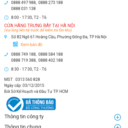
0888 497 988,
0888 273 188
0888 031 138
8:00 - 17:30, T2 - T6
CỬA HÀNG TRƯNG BÀY TẠI HÀ NỘI
(Vui lòng liên hệ trước để kiểm tra tồn kho)
Số 82 Ngõ 61 Hoàng Cầu, Phường Đống Đa, TP Hà Nội
Xem bản đồ
0888 749 188
,
0888 584 188
0888 719 388
,
0888 402 188
8:30 - 17:30, T2 - T6
MST : 0313 560 828
Ngày cấp: 03/12/2015
Bởi Sở Kế Hoạch và Đầu Tư TP. HCM
Thông tin công ty
Thông tin chung