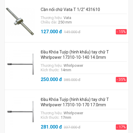
Cần nối chữ Vata T 1/2" 431610
Thương hiệu:
Vata
Chiều dài:
250 mm
127.000
đ
- 15%
149.000
đ
Đầu Khóa Tuýp (hình khẩu) tay chữ T
Whirlpower 17310-10-140 14.0mm
Thương hiệu:
Whirlpower
Kích thước:
14mm
250.000
đ
- 35%
385.000
đ
Đầu Khóa Tuýp (hình khẩu) tay chữ T
Whirlpower 17310-10-170 17.0mm
Thương hiệu:
Whirlpower
Kích thước:
17mm
281.000
đ
- 17%
337.000
đ