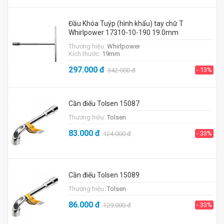
Đầu Khóa Tuýp (hình khẩu) tay chữ T
Whirlpower 17310-10-190 19.0mm
Thương hiệu:
Whirlpower
Kích thước:
19mm
297.000
đ
- 13%
342.000
đ
Cần điếu Tolsen 15087
Thương hiệu:
Tolsen
83.000
đ
- 33%
124.000
đ
Cần điếu Tolsen 15089
Thương hiệu:
Tolsen
86.000
đ
- 33%
129.000
đ