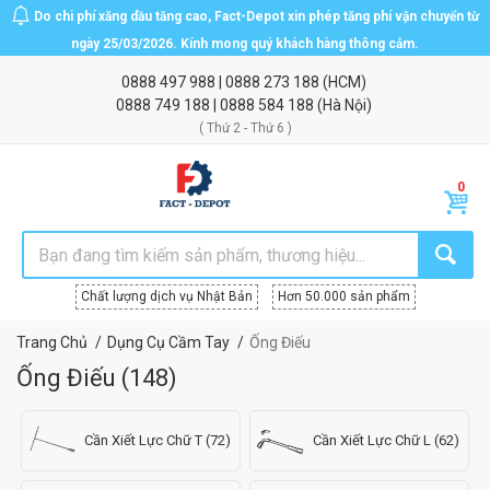
Do chi phí xăng dầu tăng cao, Fact-Depot xin phép tăng phí vận chuyển từ
ngày 25/03/2026. Kính mong quý khách hàng thông cảm.
0888 497 988
|
0888 273 188
(HCM)
0888 749 188
|
0888 584 188
(Hà Nội)
( Thứ 2 - Thứ 6 )
Chất lượng dịch vụ Nhật Bản
Hơn 50.000 sản phẩm
Trang Chủ
Dụng Cụ Cầm Tay
Ống Điếu
Ống Điếu
(
148
)
Cần Xiết Lực Chữ T (72)
Cần Xiết Lực Chữ L (62)