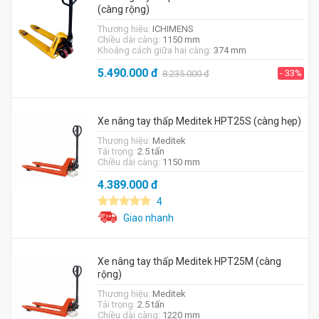
(càng rộng)
Thương hiệu:
ICHIMENS
Chiều dài càng:
1150 mm
Khoảng cách giữa hai càng:
374 mm
5.490.000
đ
- 33%
8.235.000
đ
Xe nâng tay thấp Meditek HPT25S (càng hẹp)
Thương hiệu:
Meditek
Tải trọng:
2.5 tấn
Chiều dài càng:
1150 mm
4.389.000
đ
4
Giao nhanh
Xe nâng tay thấp Meditek HPT25M (càng
rộng)
Thương hiệu:
Meditek
Tải trọng:
2.5 tấn
Chiều dài càng:
1220 mm