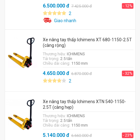
6.500.000
đ
- 12%
7.425.000
đ
2
Giao nhanh
Xe nâng tay thấp Ichimens XT 680-1150-2.5T
(càng rộng)
Thương hiệu:
ICHIMENS
Tải trọng:
2.5 tấn
Chiều dài càng:
1150 mm
4.650.000
đ
- 32%
6.870.000
đ
2
Xe nâng tay thấp Ichimens XTN 540-1150-
2.5T (càng hẹp)
Thương hiệu:
ICHIMENS
Tải trọng:
2.5 tấn
Chiều dài càng:
1150 mm
5.140.000
đ
- 23%
6.660.000
đ