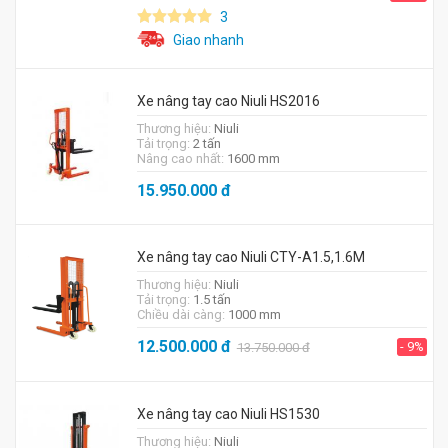
3
Giao nhanh
Xe nâng tay cao Niuli HS2016
Thương hiệu:
Niuli
Tải trọng:
2 tấn
Nâng cao nhất:
1600 mm
15.950.000
đ
Xe nâng tay cao Niuli CTY-A1.5,1.6M
Thương hiệu:
Niuli
Tải trọng:
1.5 tấn
Chiều dài càng:
1000 mm
12.500.000
đ
- 9%
13.750.000
đ
Xe nâng tay cao Niuli HS1530
Thương hiệu:
Niuli