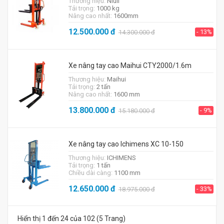
Thương hiệu:
Niuli
Tải trọng:
1000 kg
Nâng cao nhất:
1600mm
12.500.000
đ
- 13%
14.300.000
đ
Xe nâng tay cao Maihui CTY2000/1.6m
Thương hiệu:
Maihui
Tải trọng:
2 tấn
Nâng cao nhất:
1600 mm
13.800.000
đ
- 9%
15.180.000
đ
Xe nâng tay cao Ichimens XC 10-150
Thương hiệu:
ICHIMENS
Tải trọng:
1 tấn
Chiều dài càng:
1100 mm
12.650.000
đ
- 33%
18.975.000
đ
Hiển thị 1 đến 24 của 102 (5 Trang)