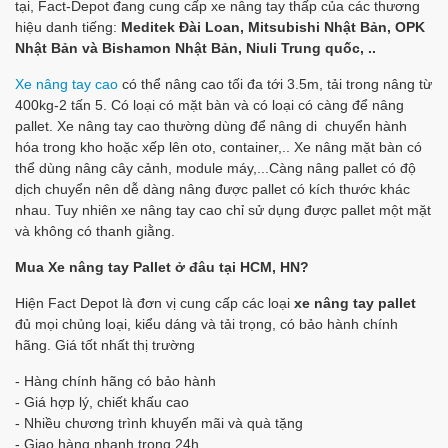
tại, Fact-Depot đang cung cấp xe nâng tay thấp của các thương
hiệu danh tiếng:
Meditek Đài Loan, Mitsubishi Nhật Bản, OPK
Nhật Bản và Bishamon Nhật Bản, Niuli Trung quốc, ..
Xe nâng tay cao
có thể nâng cao tối đa tới 3.5m, tải trong nâng từ
400kg-2 tấn 5. Có loại có mặt bàn và có loại có càng để nâng
pallet. Xe nâng tay cao thường dùng để nâng di chuyển hành
hóa trong kho hoặc xếp lên oto, container,.. Xe nâng mặt bàn có
thể dùng nâng cây cảnh, module máy,...Càng nâng pallet có độ
dịch chuyển nên dễ dàng nâng được pallet có kích thước khác
nhau. Tuy nhiên xe nâng tay cao chỉ sử dụng được pallet một mặt
và không có thanh giằng.
Mua Xe nâng tay Pallet ở đâu tại HCM, HN?
Hiện Fact Depot là đơn vị cung cấp các loại
xe nâng tay pallet
đủ mọi chủng loại, kiểu dáng và tải trọng, có bảo hành chính
hãng. Giá tốt nhất thị trường
- Hàng chính hãng có bảo hành
- Giá hợp lý, chiết khấu cao
- Nhiều chương trình khuyến mãi và quà tặng
- Giao hàng nhanh trong 24h