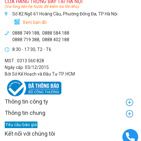
CỬA HÀNG TRƯNG BÀY TẠI HÀ NỘI
(Vui lòng liên hệ trước để kiểm tra tồn kho)
Số 82 Ngõ 61 Hoàng Cầu, Phường Đống Đa, TP Hà Nội
Xem bản đồ
0888 749 188
,
0888 584 188
0888 719 388
,
0888 402 188
8:30 - 17:30, T2 - T6
MST : 0313 560 828
Ngày cấp: 03/12/2015
Bởi Sở Kế Hoạch và Đầu Tư TP. HCM
Thông tin công ty
Thông tin chung
Yêu cầu báo giá
Kết nối với chúng tôi