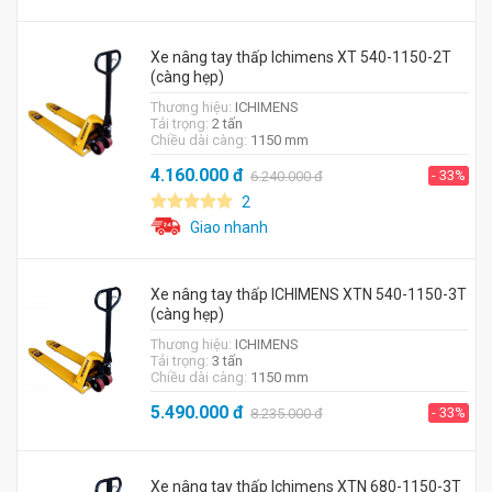
Xe nâng tay thấp Ichimens XT 540-1150-2T
(càng hẹp)
Thương hiệu:
ICHIMENS
Tải trọng:
2 tấn
Chiều dài càng:
1150 mm
4.160.000
đ
- 33%
6.240.000
đ
2
Giao nhanh
Xe nâng tay thấp ICHIMENS XTN 540-1150-3T
(càng hẹp)
Thương hiệu:
ICHIMENS
Tải trọng:
3 tấn
Chiều dài càng:
1150 mm
5.490.000
đ
- 33%
8.235.000
đ
Xe nâng tay thấp Ichimens XTN 680-1150-3T