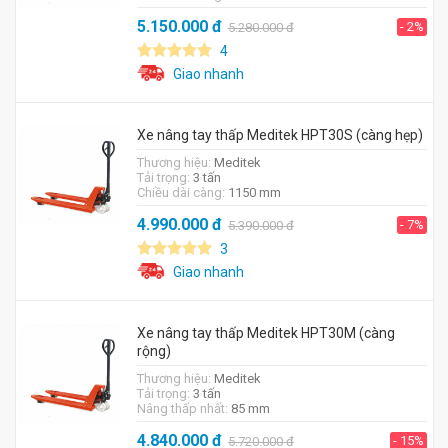
5.150.000
đ
- 2%
5.280.000
đ
4
Giao nhanh
Xe nâng tay thấp Meditek HPT30S (càng hẹp)
Thương hiệu:
Meditek
Tải trọng:
3 tấn
Chiều dài càng:
1150 mm
4.990.000
đ
- 7%
5.390.000
đ
3
Giao nhanh
Xe nâng tay thấp Meditek HPT30M (càng
rộng)
Thương hiệu:
Meditek
Tải trọng:
3 tấn
Nâng thấp nhất:
85 mm
4.840.000
đ
- 15%
5.720.000
đ