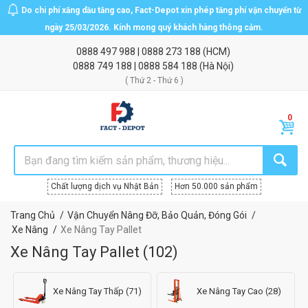
Do chi phí xăng dầu tăng cao, Fact-Depot xin phép tăng phí vận chuyển từ
ngày 25/03/2026. Kính mong quý khách hàng thông cảm.
0888 497 988
|
0888 273 188
(HCM)
0888 749 188
|
0888 584 188
(Hà Nội)
( Thứ 2 - Thứ 6 )
Chất lượng dịch vụ Nhật Bản
Hơn 50.000 sản phẩm
Trang Chủ
Vận Chuyển Nâng Đỡ, Bảo Quản, Đóng Gói
Xe Nâng
Xe Nâng Tay Pallet
Xe Nâng Tay Pallet
(
102
)
Xe Nâng Tay Thấp (71)
Xe Nâng Tay Cao (28)