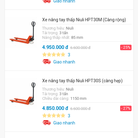
Giao nhanh
Xe nâng tay thấp Niuli HPT30M (Càng rộng)
Thương hiệu:
Niuli
Tải trọng:
3 tấn
Nâng thấp nhất:
85 mm
4.950.000
đ
- 25%
6.600.000
đ
3
Giao nhanh
Xe nâng tay thấp Niuli HPT30S (càng hẹp)
Thương hiệu:
Niuli
Tải trọng:
3 tấn
Chiều dài càng:
1150 mm
4.850.000
đ
- 27%
6.600.000
đ
3
Giao nhanh