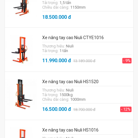
Tải trọng:
1,5 tấn
Chiều dài càng:
1150mm
18.500.000
đ
Xe nâng tay cao Niuli CTYE1016
Thương hiệu:
Niuli
Tải trọng:
1 tấn
11.990.000
đ
- 9%
13.189.000
đ
Xe nâng tay cao Niuli HS1520
Thương hiệu:
Niuli
Tải trọng:
1500kg
Chiều dài càng:
1000mm
16.500.000
đ
- 12%
18.700.000
đ
Xe nâng tay cao Niuli HS1016