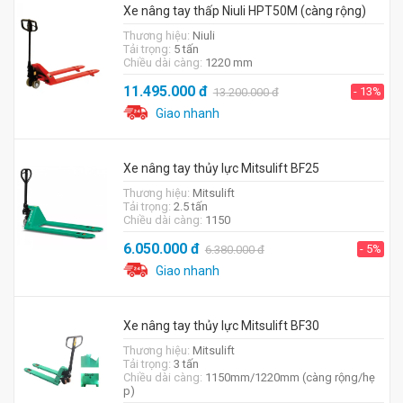
Xe nâng tay thấp Niuli HPT50M (càng rộng)
Thương hiệu:
Niuli
Tải trọng:
5 tấn
Chiều dài càng:
1220 mm
11.495.000
đ
- 13%
13.200.000
đ
Giao nhanh
Xe nâng tay thủy lực Mitsulift BF25
Thương hiệu:
Mitsulift
Tải trọng:
2.5 tấn
Chiều dài càng:
1150
6.050.000
đ
- 5%
6.380.000
đ
Giao nhanh
Xe nâng tay thủy lực Mitsulift BF30
Thương hiệu:
Mitsulift
Tải trọng:
3 tấn
Chiều dài càng:
1150mm/1220mm (càng rộng/hẹ
p)