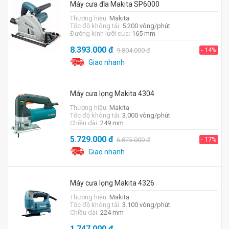
Máy cưa đĩa Makita SP6000
Thương hiệu:
Makita
Tốc độ không tải:
5.200 vòng/phút
Đường kính lưỡi cưa:
165 mm
8.393.000
đ
- 14%
9.804.000
đ
Giao nhanh
Máy cưa lọng Makita 4304
Thương hiệu:
Makita
Tốc độ không tải:
3.000 vòng/phút
Chiều dài:
249 mm
5.729.000
đ
- 17%
6.875.000
đ
Giao nhanh
Máy cưa lọng Makita 4326
Thương hiệu:
Makita
Tốc độ không tải:
3.100 vòng/phút
Chiều dài:
224 mm
1.747.000
đ