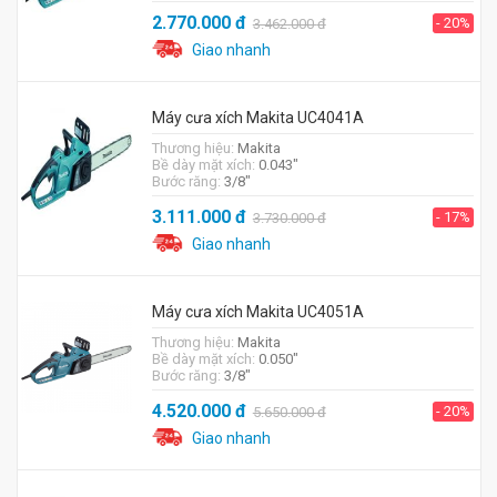
2.770.000
đ
- 20%
3.462.000
đ
Giao nhanh
Máy cưa xích Makita UC4041A
Thương hiệu:
Makita
Bề dày mặt xích:
0.043"
Bước răng:
3/8"
3.111.000
đ
- 17%
3.730.000
đ
Giao nhanh
Máy cưa xích Makita UC4051A
Thương hiệu:
Makita
Bề dày mặt xích:
0.050"
Bước răng:
3/8"
4.520.000
đ
- 20%
5.650.000
đ
Giao nhanh