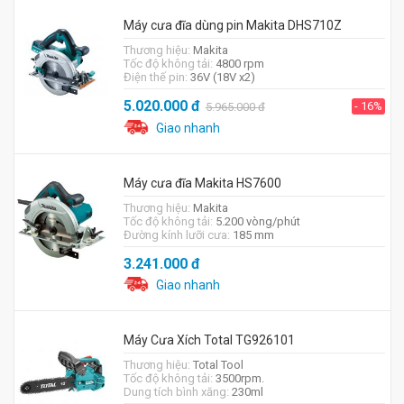
Máy cưa đĩa dùng pin Makita DHS710Z
Thương hiệu:
Makita
Tốc độ không tải:
4800 rpm
Điện thế pin:
36V (18V x2)
5.020.000
đ
- 16%
5.965.000
đ
Giao nhanh
Máy cưa đĩa Makita HS7600
Thương hiệu:
Makita
Tốc độ không tải:
5.200 vòng/phút
Đường kính lưỡi cưa:
185 mm
3.241.000
đ
Giao nhanh
Máy Cưa Xích Total TG926101
Thương hiệu:
Total Tool
Tốc độ không tải:
3500rpm.
Dung tích bình xăng:
230ml