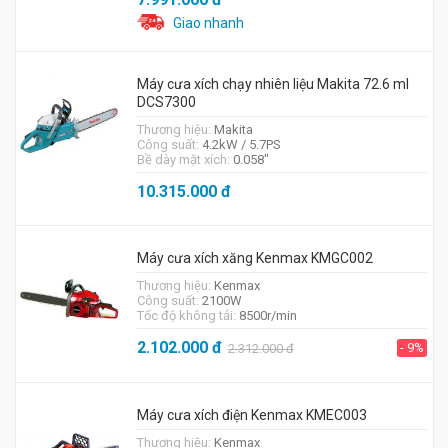
Giao nhanh
Máy cưa xích chạy nhiên liệu Makita 72.6 ml
DCS7300
Thương hiệu:
Makita
Công suất:
4.2kW / 5.7PS
Bề dày mặt xích:
0.058"
10.315.000
đ
Máy cưa xích xăng Kenmax KMGC002
Thương hiệu:
Kenmax
Công suất:
2100W
Tốc độ không tải:
8500r/min
2.102.000
đ
- 9%
2.312.000
đ
Máy cưa xích điện Kenmax KMEC003
Thương hiệu:
Kenmax