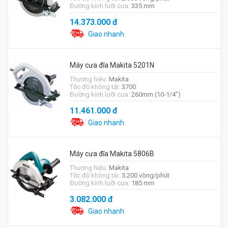
Đường kính lưỡi cưa:
335 mm
14.373.000
đ
Giao nhanh
Máy cưa đĩa Makita 5201N
Thương hiệu:
Makita
Tốc độ không tải:
3700
Đường kính lưỡi cưa:
260mm (10-1/4’’)
11.461.000
đ
Giao nhanh
Máy cưa đĩa Makita 5806B
Thương hiệu:
Makita
Tốc độ không tải:
5.200 vòng/phút
Đường kính lưỡi cưa:
185 mm
3.082.000
đ
Giao nhanh