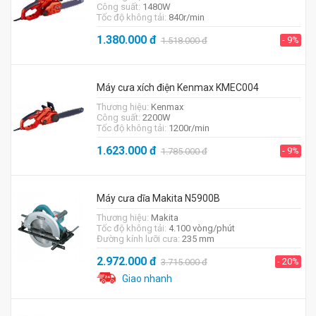
Công suất:
1480W
Tốc độ không tải:
840r/min
1.380.000
đ
- 9%
1.518.000
đ
Máy cưa xích điện Kenmax KMEC004
Thương hiệu:
Kenmax
Công suất:
2200W
Tốc độ không tải:
1200r/min
1.623.000
đ
- 9%
1.785.000
đ
Máy cưa dĩa Makita N5900B
Thương hiệu:
Makita
Tốc độ không tải:
4.100 vòng/phút
Đường kính lưỡi cưa:
235 mm
2.972.000
đ
- 20%
3.715.000
đ
Giao nhanh