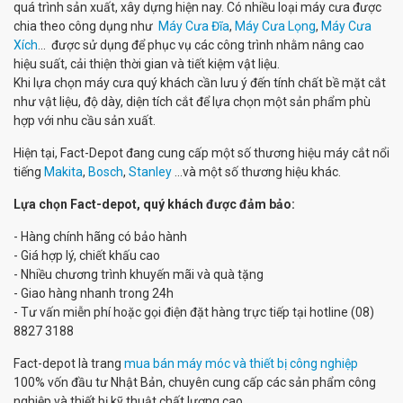
quá trình sản xuất, xây dựng hiện nay. Có nhiều loại máy cưa được
chia theo công dụng như
Máy Cưa Đĩa
,
Máy Cưa Lọng
,
Máy Cưa
Xích
... được sử dụng để phục vụ các công trình nhằm nâng cao
hiệu suất, cải thiện thời gian và tiết kiệm vật liệu.
Khi lựa chọn máy cưa quý khách cần lưu ý đến tính chất bề mặt cắt
như vật liệu, độ dày, diện tích cắt để lựa chọn một sản phẩm phù
hợp với nhu cầu sản xuất.
Hiện tại, Fact-Depot đang cung cấp một số thương hiệu máy cắt nổi
tiếng
Makita
,
Bosch
,
Stanley
...và một số thương hiệu khác.
Lựa chọn Fact-depot, quý khách được đảm bảo:
- Hàng chính hãng có bảo hành
- Giá hợp lý, chiết khấu cao
- Nhiều chương trình khuyến mãi và quà tặng
- Giao hàng nhanh trong 24h
- Tư vấn miễn phí hoặc gọi điện đặt hàng trực tiếp tại hotline (08)
8827 3188
Fact-depot là trang
mua bán máy móc và thiết bị công nghiệp
100% vốn đầu tư Nhật Bản, chuyên cung cấp các sản phẩm công
nghiệp và thiết bị kỹ thuật chất lượng cao