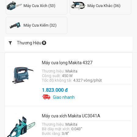
Máy Cưa Xích (53)
Máy Cưa Khác (36)
Máy Cưa Kiếm (32)
Thương Hiệu
Máy cưa lọng Makita 4327
Thương hiệu:
Makita
Công suất:
450 W
Tốc độ không tải:
4.327 vòng/phút
1.823.000
đ
Giao nhanh
Máy cưa xích Makita UC3041A
Thương hiệu:
Makita
Bề dày mặt xích:
0.043"
Bước răng:
3/8"