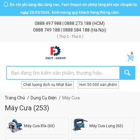
Do chi phí xăng dầu tăng cao, Fact-Depot xin phép tăng phí vận chuyển từ
ngày 25/03/2026. Kính mong quý khách hàng thông cảm.
0888 497 988
|
0888 273 188
(HCM)
0888 749 188
|
0888 584 188
(Hà Nội)
( Thứ 2 - Thứ 6 )
Chất lượng dịch vụ Nhật Bản
Hơn 50.000 sản phẩm
Trang Chủ
Dụng Cụ Điện
Máy Cưa
Máy Cưa
(
253
)
Máy Cưa Đĩa (63)
Máy Cưa Lọng (63)