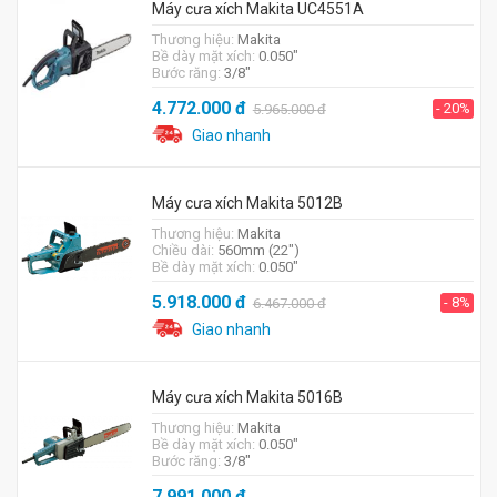
Máy cưa xích Makita UC4551A
Thương hiệu:
Makita
Bề dày mặt xích:
0.050"
Bước răng:
3/8"
4.772.000
đ
- 20%
5.965.000
đ
Giao nhanh
Máy cưa xích Makita 5012B
Thương hiệu:
Makita
Chiều dài:
560mm (22")
Bề dày mặt xích:
0.050"
5.918.000
đ
- 8%
6.467.000
đ
Giao nhanh
Máy cưa xích Makita 5016B
Thương hiệu:
Makita
Bề dày mặt xích:
0.050"
Bước răng:
3/8"
7.991.000
đ