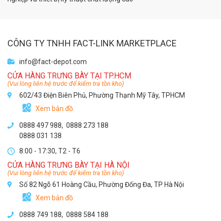
CÔNG TY TNHH FACT-LINK MARKETPLACE
info@fact-depot.com
CỬA HÀNG TRƯNG BÀY TẠI TP.HCM
(Vui lòng liên hệ trước để kiểm tra tồn kho)
602/43 Điện Biên Phủ, Phường Thạnh Mỹ Tây, TPHCM
Xem bản đồ
0888 497 988,
0888 273 188
0888 031 138
8:00 - 17:30, T2 - T6
CỬA HÀNG TRƯNG BÀY TẠI HÀ NỘI
(Vui lòng liên hệ trước để kiểm tra tồn kho)
Số 82 Ngõ 61 Hoàng Cầu, Phường Đống Đa, TP Hà Nội
Xem bản đồ
0888 749 188
,
0888 584 188