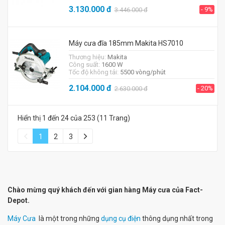
3.130.000
đ
- 9%
3.446.000
đ
Máy cưa đĩa 185mm Makita HS7010
Thương hiệu:
Makita
Công suất:
1600 W
Tốc độ không tải:
5500 vòng/phút
2.104.000
đ
- 20%
2.630.000
đ
Hiển thị 1 đến 24 của 253 (11 Trang)
1
2
3
Chào mừng quý khách đến với gian hàng Máy cưa của Fact-
Depot.
Máy Cưa
là một trong những
dụng cụ điện
thông dụng nhất trong