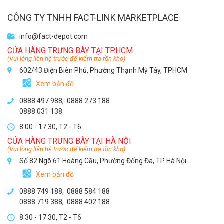
CÔNG TY TNHH FACT-LINK MARKETPLACE
info@fact-depot.com
CỬA HÀNG TRƯNG BÀY TẠI TP.HCM
(Vui lòng liên hệ trước để kiểm tra tồn kho)
602/43 Điện Biên Phủ, Phường Thạnh Mỹ Tây, TPHCM
Xem bản đồ
0888 497 988,
0888 273 188
0888 031 138
8:00 - 17:30, T2 - T6
CỬA HÀNG TRƯNG BÀY TẠI HÀ NỘI
(Vui lòng liên hệ trước để kiểm tra tồn kho)
Số 82 Ngõ 61 Hoàng Cầu, Phường Đống Đa, TP Hà Nội
Xem bản đồ
0888 749 188
,
0888 584 188
0888 719 388
,
0888 402 188
8:30 - 17:30, T2 - T6