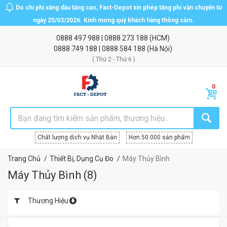
Do chi phí xăng dầu tăng cao, Fact-Depot xin phép tăng phí vận chuyển từ
ngày 25/03/2026. Kính mong quý khách hàng thông cảm.
0888 497 988
|
0888 273 188
(HCM)
0888 749 188
|
0888 584 188
(Hà Nội)
( Thứ 2 - Thứ 6 )
Chất lượng dịch vụ Nhật Bản
Hơn 50.000 sản phẩm
Trang Chủ
Thiết Bị, Dụng Cụ Đo
Máy Thủy Bình
Máy Thủy Bình
(
8
)
Thương Hiệu