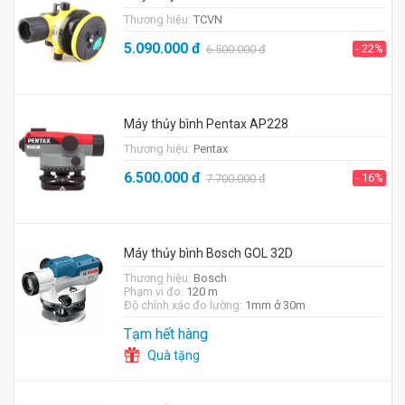
Thương hiệu:
TCVN
5.090.000
đ
- 22%
6.500.000
đ
Máy thủy bình Pentax AP228
Thương hiệu:
Pentax
6.500.000
đ
- 16%
7.700.000
đ
Máy thủy bình Bosch GOL 32D
Thương hiệu:
Bosch
Phạm vi đo:
120 m
Độ chính xác đo lường:
1mm ở 30m
Tạm hết hàng
Quà tặng