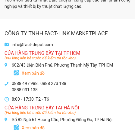
100% vốn đầu tư Nhật Bản, chuyên cung cấp các sản phẩm công
nghiệp và thiết bị kỹ thuật chất lượng cao.
CÔNG TY TNHH FACT-LINK MARKETPLACE
info@fact-depot.com
CỬA HÀNG TRƯNG BÀY TẠI TP.HCM
(Vui lòng liên hệ trước để kiểm tra tồn kho)
602/43 Điện Biên Phủ, Phường Thạnh Mỹ Tây, TPHCM
Xem bản đồ
0888 497 988,
0888 273 188
0888 031 138
8:00 - 17:30, T2 - T6
CỬA HÀNG TRƯNG BÀY TẠI HÀ NỘI
(Vui lòng liên hệ trước để kiểm tra tồn kho)
Số 82 Ngõ 61 Hoàng Cầu, Phường Đống Đa, TP Hà Nội
Xem bản đồ