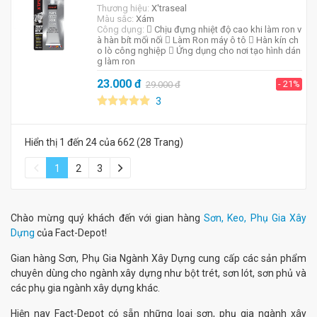
Thương hiệu:
X'traseal
Màu sắc:
Xám
Công dụng:
 Chịu đựng nhiệt độ cao khi làm ron v
à hàn bít mối nối  Làm Ron máy ô tô  Hàn kín ch
o lò công nghiệp  Ứng dụng cho nơi tạo hình dán
g làm ron
23.000
đ
- 21%
29.000
đ
3
Hiển thị 1 đến 24 của 662 (28 Trang)
1
2
3
Chào mừng quý khách đến với gian hàng
Sơn, Keo, Phụ Gia Xây
Dựng
của Fact-Depot!
Gian hàng Sơn, Phụ Gia Ngành Xây Dựng cung cấp các sản phẩm
chuyên dùng cho ngành xây dựng như bột trét, sơn lót, sơn phủ và
các phụ gia ngành xây dựng khác.
Hiện nay Fact-Depot có sẵn những loại sơn, phụ gia ngành xây