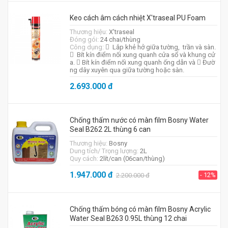
Keo cách âm cách nhiệt X'traseal PU Foam
Thương hiệu:
X'traseal
Đóng gói:
24 chai/thùng
Công dụng:
 Lắp khẻ hở giữa tường, trần và sàn.
 Bít kín điểm nối xung quanh cửa sổ và khung cử
a.  Bít kín điểm nối xung quanh ống dẫn và  Đườ
ng dây xuyên qua giữa tường hoặc sàn.
2.693.000
đ
Chống thấm nước có màn film Bosny Water
Seal B262 2L thùng 6 can
Thương hiệu:
Bosny
Dung tích/ Trọng lượng:
2L
Quy cách:
2lít/can (06can/thùng)
1.947.000
đ
- 12%
2.200.000
đ
Chống thấm bóng có màn film Bosny Acrylic
Water Seal B263 0.95L thùng 12 chai