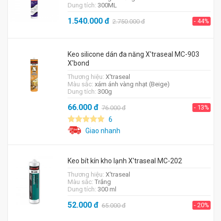
Dung tích:
300ML
1.540.000
đ
- 44%
2.750.000
đ
Keo silicone dán đa năng X'traseal MC-903
X'bond
Thương hiệu:
X'traseal
Màu sắc:
xám ánh vàng nhạt (Beige)
Dung tích:
300g
66.000
đ
- 13%
76.000
đ
6
Giao nhanh
Keo bít kín kho lạnh X'traseal MC-202
Thương hiệu:
X'traseal
Màu sắc:
Trắng
Dung tích:
300 ml
52.000
đ
- 20%
65.000
đ