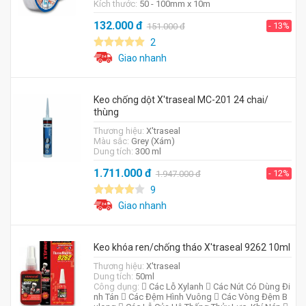
Kích thước:
50 - 100mm x 10m
132.000
đ
- 13%
151.000
đ
2
Giao nhanh
Keo chống dột X'traseal MC-201 24 chai/
thùng
Thương hiệu:
X'traseal
Màu sắc:
Grey (Xám)
Dung tích:
300 ml
1.711.000
đ
- 12%
1.947.000
đ
9
Giao nhanh
Keo khóa ren/chống tháo X'traseal 9262 10ml
Thương hiệu:
X'traseal
Dung tích:
50ml
Công dụng:
 Các Lỗ Xylanh  Các Nút Có Dùng Đi
nh Tán  Các Đệm Hình Vuông  Các Vòng Đệm B