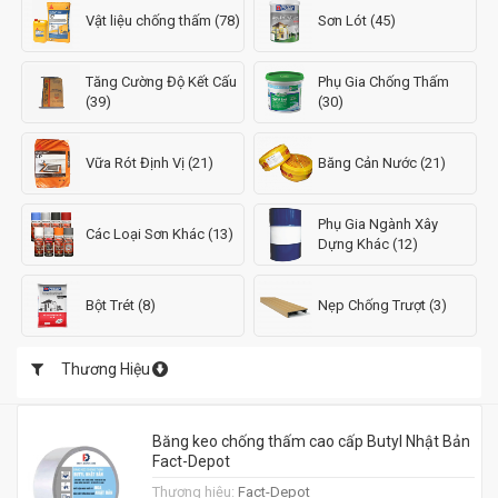
Vật liệu chống thấm (78)
Sơn Lót (45)
Tăng Cường Độ Kết Cấu
Phụ Gia Chống Thấm
(39)
(30)
Vữa Rót Định Vị (21)
Băng Cản Nước (21)
Phụ Gia Ngành Xây
Các Loại Sơn Khác (13)
Dựng Khác (12)
Bột Trét (8)
Nẹp Chống Trượt (3)
Thương Hiệu
Băng keo chống thấm cao cấp Butyl Nhật Bản
Fact-Depot
Thương hiệu:
Fact-Depot