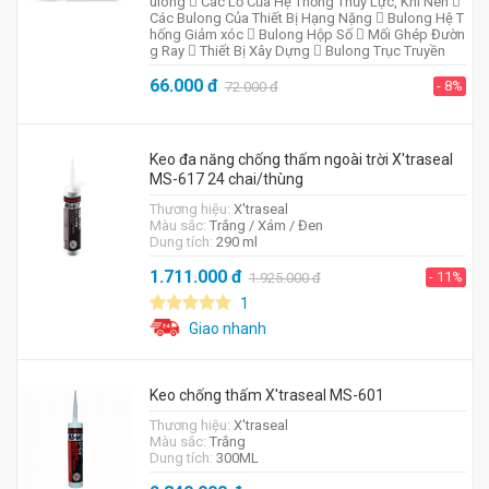
ulong  Các Lỗ Của Hệ Thống Thủy Lực, Khí Nén 
Các Bulong Của Thiết Bị Hạng Nặng  Bulong Hệ T
hống Giảm xóc  Bulong Hộp Số  Mối Ghép Đườn
g Ray  Thiết Bị Xây Dựng  Bulong Trục Truyền
66.000
đ
- 8%
72.000
đ
Keo đa năng chống thấm ngoài trời X'traseal
MS-617 24 chai/thùng
Thương hiệu:
X'traseal
Màu sắc:
Trắng / Xám / Đen
Dung tích:
290 ml
1.711.000
đ
- 11%
1.925.000
đ
1
Giao nhanh
Keo chống thấm X'traseal MS-601
Thương hiệu:
X'traseal
Màu sắc:
Trắng
Dung tích:
300ML