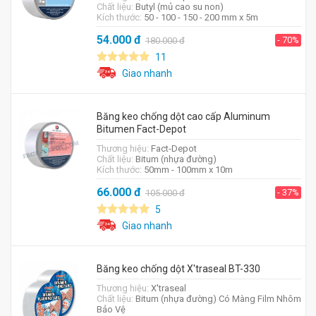
Chất liệu:
Butyl (mủ cao su non)
Kích thước:
50 - 100 - 150 - 200 mm x 5m
54.000
đ
- 70%
180.000
đ
11
Giao nhanh
Băng keo chống dột cao cấp Aluminum
Bitumen Fact-Depot
Thương hiệu:
Fact-Depot
Chất liệu:
Bitum (nhựa đường)
Kích thước:
50mm - 100mm x 10m
66.000
đ
- 37%
105.000
đ
5
Giao nhanh
Băng keo chống dột X'traseal BT-330
Thương hiệu:
X'traseal
Chất liệu:
Bitum (nhựa đường) Có Màng Film Nhôm
Bảo Vệ