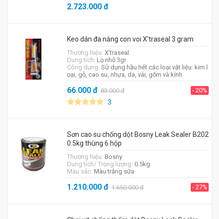
2.723.000
đ
Keo dán đa năng con voi X'traseal 3 gram
Thương hiệu:
X'traseal
Dung tích:
Lọ nhỏ 3gr
Công dụng:
Sử dụng hầu hết các loại vật liệu: kim l
ọại, gỗ, cao su, nhựa, da, vải, gốm và kính
66.000
đ
- 20%
83.000
đ
3
Sơn cao su chống dột Bosny Leak Sealer B202
0.5kg thùng 6 hộp
Thương hiệu:
Bosny
Dung tích/ Trọng lượng:
0.5kg
Màu sắc:
Màu trắng sữa
1.210.000
đ
- 27%
1.650.000
đ