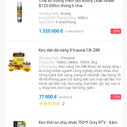
Chai xịt chống thấm dột Bosny Leak Sealer
B125 600cc thùng 6 chai
Thương hiệu:
Bosny
Dung tích/ Trọng lượng:
600cc
Quy cách:
6 chai/thùng
1.320.000
đ
- 33%
1.980.000
đ
Keo dán đa năng X’traseal CA-288
Thương hiệu:
X'traseal
Dung tích:
100ml, 280ml, 750ml, 3kg
Công dụng:
Keo vàng CA-288 được sử dụng rộng r
ãi trong nhiều ngành công nghiệp khác nhau như:
công nghệ ánh sáng, trang trí nội thất, xây dựng, th
iết kế không gian Sử dụng dán các loại vật liệu: for
mica, gỗ dán, vải, bìa cứng, bọt biển, gỗ, da, cao s
u, thủy tinh, kim loại, bê tông, gốm.
77.000
đ
- 20%
96.000
đ
2
Keo thế ron chịu nhiệt 750ºF Grey RTV - Xám