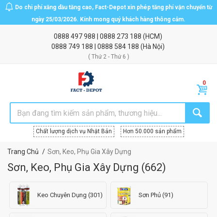
Do chi phí xăng dầu tăng cao, Fact-Depot xin phép tăng phí vận chuyển từ
ngày 25/03/2026. Kính mong quý khách hàng thông cảm.
0888 497 988
|
0888 273 188
(HCM)
0888 749 188
|
0888 584 188
(Hà Nội)
( Thứ 2 - Thứ 6 )
Chất lượng dịch vụ Nhật Bản
Hơn 50.000 sản phẩm
Trang Chủ
Sơn, Keo, Phụ Gia Xây Dựng
Sơn, Keo, Phụ Gia Xây Dựng
(
662
)
Keo Chuyên Dụng (301)
Sơn Phủ (91)