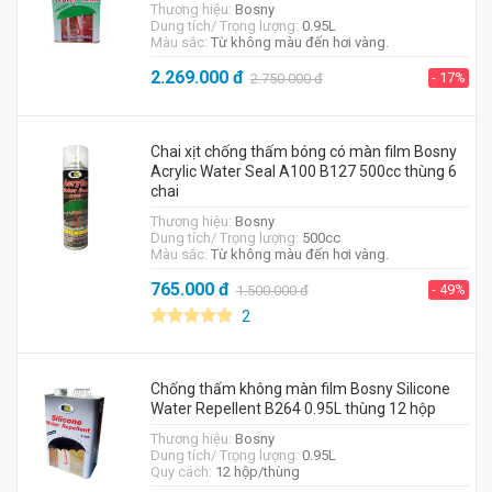
Thương hiệu:
Bosny
Dung tích/ Trọng lượng:
0.95L
Màu sắc:
Từ không màu đến hơi vàng.
2.269.000
đ
- 17%
2.750.000
đ
Chai xịt chống thấm bóng có màn film Bosny
Acrylic Water Seal A100 B127 500cc thùng 6
chai
Thương hiệu:
Bosny
Dung tích/ Trọng lượng:
500cc
Màu sắc:
Từ không màu đến hơi vàng.
765.000
đ
- 49%
1.500.000
đ
2
Chống thấm không màn film Bosny Silicone
Water Repellent B264 0.95L thùng 12 hộp
Thương hiệu:
Bosny
Dung tích/ Trọng lượng:
0.95L
Quy cách:
12 hộp/thùng