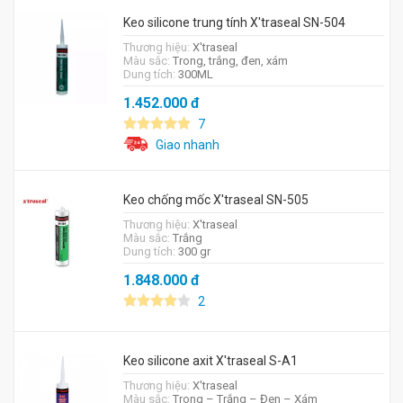
Keo silicone trung tính X'traseal SN-504
Thương hiệu:
X'traseal
Màu sắc:
Trong, trắng, đen, xám
Dung tích:
300ML
1.452.000
đ
7
Giao nhanh
Keo chống mốc X'traseal SN-505
Thương hiệu:
X'traseal
Màu sắc:
Trắng
Dung tích:
300 gr
1.848.000
đ
2
Keo silicone axit X'traseal S-A1
Thương hiệu:
X'traseal
Màu sắc:
Trong – Trắng – Đen – Xám