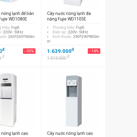
 nóng lạnh để bàn
Cây nước nóng lạnh đa
Fujie WD1080E
năng Fujie WD1105E
 hiệu:
FujiE
Thương hiệu:
FujiE
p:
220V- 50Hz
Điện áp:
220V- 50Hz
hước:
265*265*360m
Kích thước:
290*290*830m
m
đ
đ
0
1.639.000
- 33%
- 14%
đ
đ
0
1.913.000
 nóng lạnh cao
Cây nước nóng lạnh cao