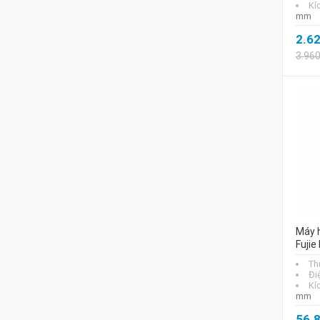
Kí
mm
2.6
3.96
Máy 
Fuji
Th
Đi
Kí
mm
56.