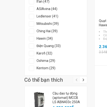
Ifan (47)
ASIAvina (44)
Ledlenser (41)
Quạt
Mitsubishi (39)
Hawi
Ching Hai (39)
Th
Cô
Hawin (34)
Đi
Điện Quang (33)
2.3
3.54
Karofi (32)
Oshima (29)
Kentom (29)
Có thể bạn thích
Cầu dao tự động
(aptomat) MCCB
LS ABN403c 250A
đ