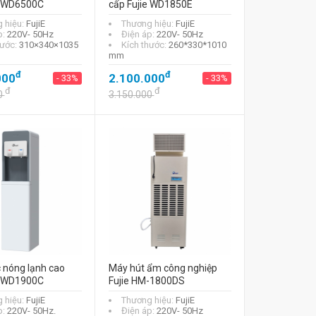
e WD6500C
cấp Fujie WD1850E
 hiệu:
FujiE
Thương hiệu:
FujiE
p:
220V- 50Hz
Điện áp:
220V- 50Hz
hước:
310×340×1035
Kích thước:
260*330*1010
mm
đ
đ
000
2.100.000
- 33%
- 33%
đ
đ
0
3.150.000
 nóng lạnh cao
Máy hút ẩm công nghiệp
e WD1900C
Fujie HM-1800DS
 hiệu:
FujiE
Thương hiệu:
FujiE
p:
220V- 50Hz.
Điện áp:
220V- 50Hz