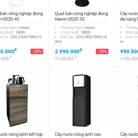
363.000
 bán công nghiệp đứng
Quạt bán công nghiệp đứng
Cây nước
n HS20-45
Hawin HS20-50
đa năng 
Cầu dao tự động
(aptomat) MCCB
ương hiệu:
Hawin
Thương hiệu:
Hawin
Thương
LS ABS53c 15A
ng suất:
180W
Công suất:
180W
Điện á
ện áp:
220-240V/50Hz-6
Điện áp:
220-240V/50Hz-6
Kích t
đ
1.142.000
0Hz
m
đ
đ
80.000
2.090.000
990.00
- 33%
- 33%
đ
đ
0.000
3.135.000
1.485.00
ước nóng lạnh kết hợp
Cây nước nóng lạnh cao
Cây nước