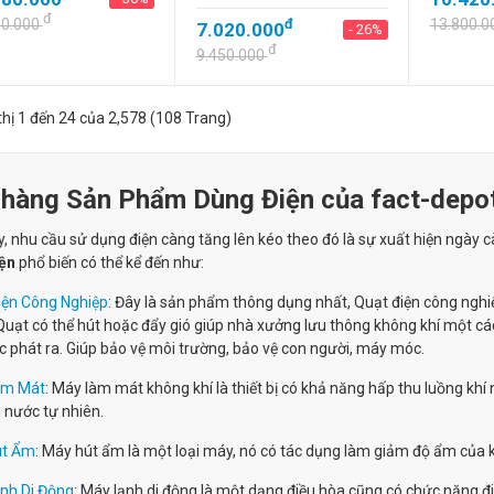
đ
50.000
đ
13.800.0
7.020.000
- 26%
đ
9.450.000
thị 1 đến 24 của 2,578 (108 Trang)
 hàng Sản Phẩm Dùng Điện của fact-depo
, nhu cầu sử dụng điện càng tăng lên kéo theo đó là sự xuất hiện ngày 
ện
phổ biến có thể kể đến như:
iện Công Nghiệp
: Đây là sản phẩm thông dụng nhất, Quạt điện công nghi
Quạt có thể hút hoặc đẩy gió giúp nhà xưởng lưu thông không khí một các
phát ra. Giúp bảo vệ môi trường, bảo vệ con người, máy móc.
àm Mát
: Máy làm mát không khí là thiết bị có khả năng hấp thu luồng khí
 nước tự nhiên.
út Ẩm
: Máy hút ẩm là một loại máy, nó có tác dụng làm giảm độ ẩm của 
nh Di Động
: Máy lạnh di động là một dạng điều hòa cũng có chức năng 