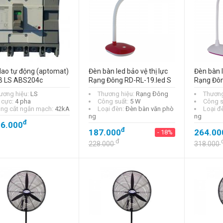
ao tự động (aptomat)
Đèn bàn led bảo vệ thị lực
Đèn bàn l
 LS ABS204c
Rạng Đông RD-RL-19.led S
Rạng Đôn
ương hiệu:
LS
Thương hiệu:
Rạng Đông
Thương
 cực:
4 pha
Công suất:
5 W
Công s
ng cắt ngắn mạch:
42kA
Loại đèn:
Đèn bàn văn phò
Loại đ
ng
ng
đ
96.000
đ
187.000
264.00
- 18%
đ
228.000
318.000