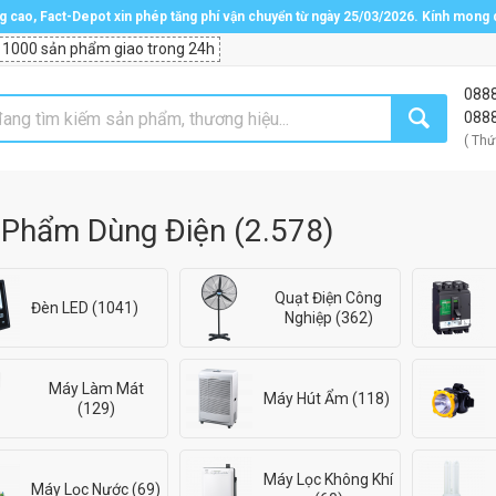
ng cao, Fact-Depot xin phép tăng phí vận chuyển từ ngày 25/03/2026. Kính mong
 1000 sản phẩm giao trong 24h
088
088
( Thứ
 Phẩm Dùng Điện
(
2.578
)
Quạt Điện Công
Đèn LED (1041)
Nghiệp (362)
Máy Làm Mát
Máy Hút Ẩm (118)
(129)
Máy Lọc Không Khí
Máy Lọc Nước (69)