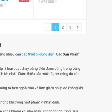
đ
2.625.000
đ
00
1
2
3
t
càng nhiều của
các thiết bị dùng điện
. Các
Sản Phẩm
ệp là loại quạt chạy bằng điện được dùng trong công
h tốt nhất. Giảm thiểu các mùi hôi, hơi nóng do các
 nóng từ bên ngoài vào và làm giảm nhiệt độ không khí
không khí trong một phạm vi nhất định.
điều hòa không khí như máy lạnh thông thường. Tuy