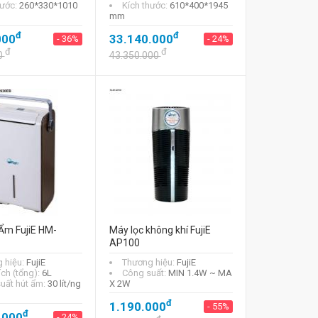
hước:
260*330*1010
Kích thước:
610*400*1945
mm
đ
đ
000
33.140.000
- 36%
- 24%
đ
đ
0
43.350.000
Ẩm FujiE HM-
Máy lọc không khí FujiE
AP100
 hiệu:
FujiE
Thương hiệu:
FujiE
ích (tổng):
6L
Công suất:
MIN 1.4W ~ MA
uất hút ẩm:
30 lít/ng
X 2W
đ
1.190.000
- 55%
đ
.000
- 24%