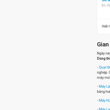
81.7
Hiển 
Gian
Ngày nay
Dùng Đi
-
Quạt Đ
nghiệp. 
máy móc 
-
Máy L
bằng hơi
-
Máy H
-
Máy Lạ