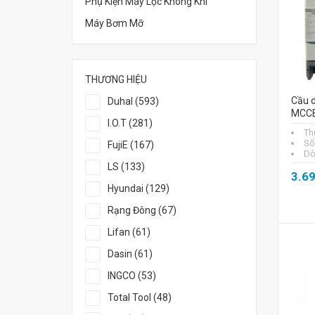
Phụ Kiện Máy Lọc Không Khí
Máy Bơm Mỡ
THƯƠNG HIỆU
Cầu d
Duhal (593)
MCCB
I.O.T (281)
Th
Số
FujiE (167)
Dò
LS (133)
3.6
Hyundai (129)
Rạng Đông (67)
Lifan (61)
Dasin (61)
INGCO (53)
Total Tool (48)