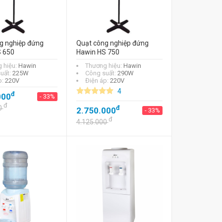
g nghiệp đứng
Quạt công nghiệp đứng
 650
Hawin HS 750
 hiệu:
Hawin
Thương hiệu:
Hawin
uất:
225W
Công suất:
290W
p:
220V
Điện áp:
220V
4
đ
000
- 33%
đ
0
đ
2.750.000
- 33%
đ
4.125.000