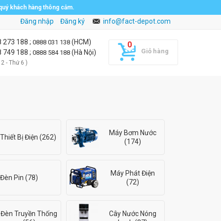
 quý khách hàng thông cảm.
Đăng nhập
Đăng ký
info@fact-depot.com
8 273 188
;
(HCM)
0888 031 138
Giỏ hàng
8 749 188
;
(Hà Nội)
0888 584 188
 2 - Thứ 6 )
Máy Bơm Nước
Thiết Bị Điện (262)
(174)
Máy Phát Điện
Đèn Pin (78)
(72)
Đèn Truyền Thống
Cây Nước Nóng