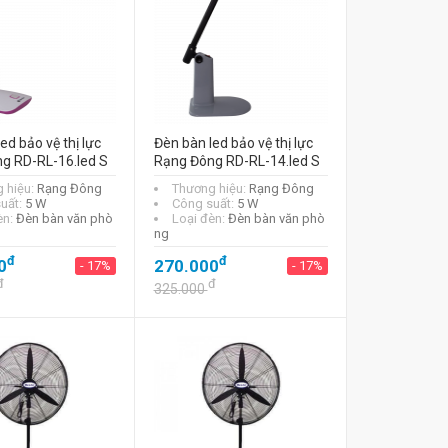
ed bảo vệ thị lực
Đèn bàn led bảo vệ thị lực
g RD-RL-16.led S
Rạng Đông RD-RL-14.led S
 hiệu:
Rạng Đông
Thương hiệu:
Rạng Đông
uất:
5 W
Công suất:
5 W
èn:
Đèn bàn văn phò
Loại đèn:
Đèn bàn văn phò
ng
đ
đ
0
270.000
- 17%
- 17%
đ
đ
325.000