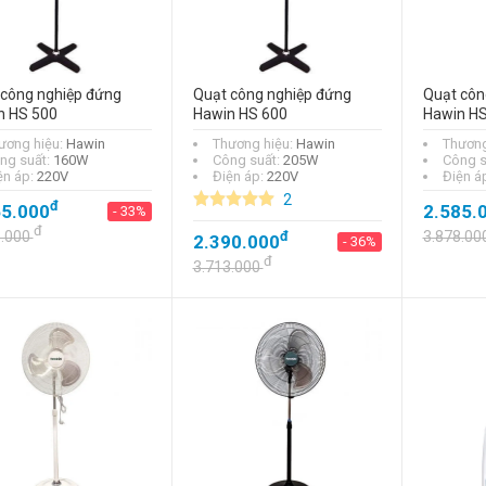
 công nghiệp đứng
Quạt công nghiệp đứng
Quạt côn
n HS 500
Hawin HS 600
Hawin HS
ương hiệu:
Hawin
Thương hiệu:
Hawin
Thương
ng suất:
160W
Công suất:
205W
Công s
ện áp:
220V
Điện áp:
220V
Điện á
2
đ
65.000
2.585.
- 33%
đ
8.000
đ
3.878.00
2.390.000
- 36%
đ
3.713.000
Cầu dao tự động
(aptomat) MCB LS
BKN 3P 6A
đ