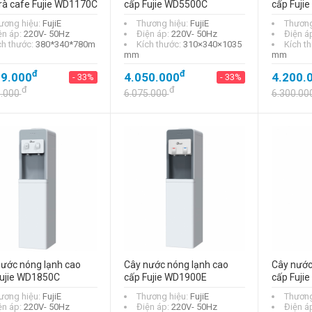
rà cafe Fujie WD1170C
cấp Fujie WD5500C
cấp Fuji
ương hiệu:
FujiE
Thương hiệu:
FujiE
Thương
ện áp:
220V- 50Hz
Điện áp:
220V- 50Hz
Điện á
ch thước:
380*340*780m
Kích thước:
310×340×1035
Kích t
mm
mm
đ
đ
99.000
4.050.000
4.200.
- 33%
- 33%
đ
đ
5.000
6.075.000
6.300.00
ước nóng lạnh cao
Cây nước nóng lạnh cao
Cây nước
Fujie WD1850C
cấp Fujie WD1900E
cấp Fuji
ương hiệu:
FujiE
Thương hiệu:
FujiE
Thương
ện áp:
220V- 50Hz
Điện áp:
220V- 50Hz
Điện á