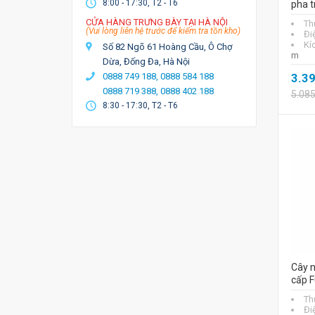
8:00 - 17:30, T2 - T6
pha t
CỬA HÀNG TRƯNG BÀY TẠI HÀ NỘI
Th
(Vui lòng liên hệ trước để kiểm tra tồn kho)
Đi
Kí
Số 82 Ngõ 61 Hoàng Cầu, Ô Chợ
m
Dừa, Đống Đa, Hà Nội
0888 749 188,
0888 584 188
3.3
0888 719 388,
0888 402 188
5.08
8:30 - 17:30, T2 - T6
Cây n
cấp 
Th
Đi