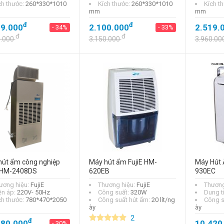
ch thước:
260*330*1010
Kích thước:
260*330*1010
Kích t
mm
mm
đ
đ
29.000
2.100.000
2.519.
- 34%
- 33%
đ
đ
0.000
3.150.000
3.960.00
hút ẩm công nghiệp
Máy hút ẩm FujiE HM-
Máy Hút 
e HM-2408DS
620EB
930EC
ương hiệu:
FujiE
Thương hiệu:
FujiE
Thương
ện áp:
220V- 50Hz
Công suất:
320W
Dung t
ch thước:
780*470*2050
Công suất hút ẩm:
20 lít/ng
Công s
ày
ày
2
đ
880.000
10.420
- 30%