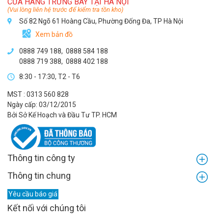
CỬA HÀNG TRƯNG BÀY TẠI HÀ NỘI
(Vui lòng liên hệ trước để kiểm tra tồn kho)
Số 82 Ngõ 61 Hoàng Cầu, Phường Đống Đa, TP Hà Nội
Xem bản đồ
0888 749 188
,
0888 584 188
0888 719 388
,
0888 402 188
8:30 - 17:30, T2 - T6
MST : 0313 560 828
Ngày cấp: 03/12/2015
Bởi Sở Kế Hoạch và Đầu Tư TP. HCM
Thông tin công ty
Thông tin chung
Yêu cầu báo giá
Kết nối với chúng tôi