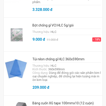
phẩm.
3.328.000
đ
Bột chống gỉ VCI HLC 5g/gói
Thương hiệu:
HLC
9.000
đ
- 18%
11.000
đ
Túi nilon chống gỉ HLC 360x590mm
Thương hiệu:
HLC
Kích thước:
360x590mm
Công dụng:
Dùng để đóng gói các sản phẩm kim l
oại chuyên nghiệp, để chống lại hiện tượng mài m
òn kim loại.
209.000
đ
Băng cuốn XG tape 100mmx10 (12 cuộn)