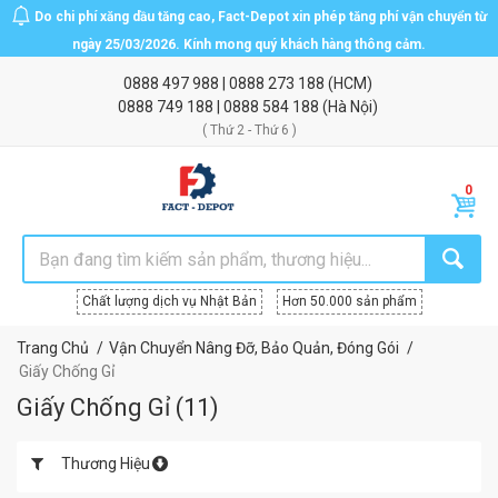
Do chi phí xăng dầu tăng cao, Fact-Depot xin phép tăng phí vận chuyển từ
ngày 25/03/2026. Kính mong quý khách hàng thông cảm.
0888 497 988
|
0888 273 188
(HCM)
0888 749 188
|
0888 584 188
(Hà Nội)
( Thứ 2 - Thứ 6 )
Chất lượng dịch vụ Nhật Bản
Hơn 50.000 sản phẩm
Trang Chủ
Vận Chuyển Nâng Đỡ, Bảo Quản, Đóng Gói
Giấy Chống Gỉ
Giấy Chống Gỉ
(
11
)
Thương Hiệu