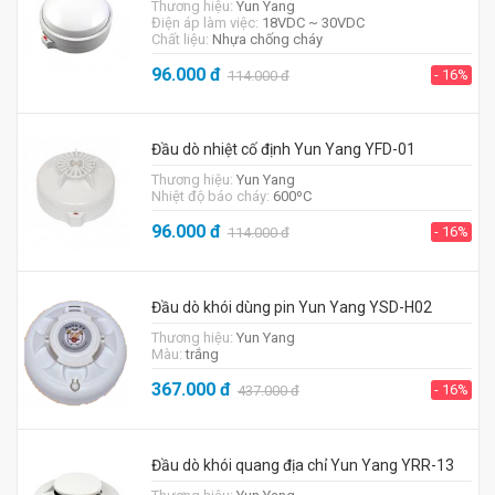
Thương hiệu:
Yun Yang
Điện áp làm việc:
18VDC ~ 30VDC
Chất liệu:
Nhựa chống cháy
96.000
đ
- 16%
114.000
đ
Đầu dò nhiệt cố định Yun Yang YFD-01
Thương hiệu:
Yun Yang
Nhiệt độ báo cháy:
600ºC
96.000
đ
- 16%
114.000
đ
Đầu dò khói dùng pin Yun Yang YSD-H02
Thương hiệu:
Yun Yang
Màu:
trắng
367.000
đ
- 16%
437.000
đ
Đầu dò khói quang địa chỉ Yun Yang YRR-13