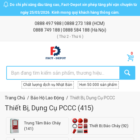
Do chi phí xăng dầu tăng cao, Fact-Depot xin phép tăng phí vận chuyển từ
ngày 25/03/2026. Kính mong quý khách hàng thông cảm.
0888 497 988
|
0888 273 188
(HCM)
0888 749 188
|
0888 584 188
(Hà Nội)
( Thứ 2 - Thứ 6 )
Chất lượng dịch vụ Nhật Bản
Hơn 50.000 sản phẩm
Trang Chủ
Bảo Hộ Lao Động
Thiết Bị, Dụng Cụ PCCC
Thiết Bị, Dụng Cụ PCCC
(
415
)
Trung Tâm Báo Cháy
Thiết Bị Báo Cháy (92)
(141)