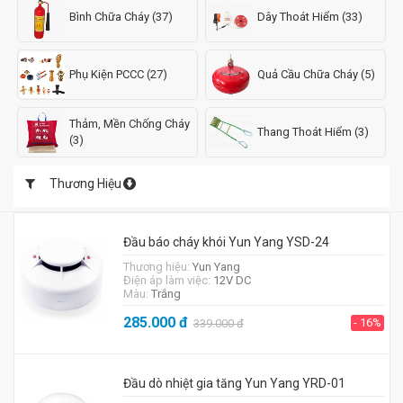
Bình Chữa Cháy (37)
Dây Thoát Hiểm (33)
Phụ Kiện PCCC (27)
Quả Cầu Chữa Cháy (5)
Thảm, Mền Chống Cháy
Thang Thoát Hiểm (3)
(3)
Thương Hiệu
Đầu báo cháy khói Yun Yang YSD-24
Thương hiệu:
Yun Yang
Điện áp làm việc:
12V DC
Màu:
Trắng
285.000
đ
- 16%
339.000
đ
Đầu dò nhiệt gia tăng Yun Yang YRD-01