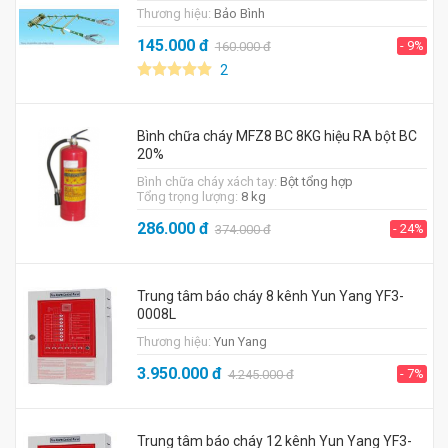
Thương hiệu:
Bảo Bình
145.000
đ
- 9%
160.000
đ
2
Bình chữa cháy MFZ8 BC 8KG hiệu RA bột BC
20%
Bình chữa cháy xách tay:
Bột tổng hợp
Tổng trọng lượng:
8 kg
286.000
đ
- 24%
374.000
đ
Trung tâm báo cháy 8 kênh Yun Yang YF3-
0008L
Thương hiệu:
Yun Yang
3.950.000
đ
- 7%
4.245.000
đ
Trung tâm báo cháy 12 kênh Yun Yang YF3-