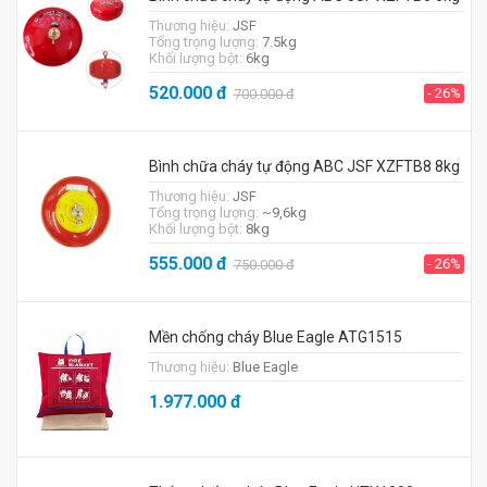
Thương hiệu:
JSF
Tổng trọng lượng:
7.5kg
Khối lượng bột:
6kg
520.000
đ
- 26%
700.000
đ
Bình chữa cháy tự động ABC JSF XZFTB8 8kg
Thương hiệu:
JSF
Tổng trọng lượng:
~9,6kg
Khối lượng bột:
8kg
555.000
đ
- 26%
750.000
đ
Mền chống cháy Blue Eagle ATG1515
Thương hiệu:
Blue Eagle
1.977.000
đ