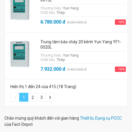
0015L
Thương hiệu:
Yun Yang
Chất liệu:
Thép
6.780.000
đ
- 16%
8.069.000
đ
Trung tâm báo cháy 20 kênh Yun Yang YF1-
0020L
Thương hiệu:
Yun Yang
Chất liệu:
Thép
7.932.000
đ
- 16%
9.439.000
đ
Hiển thị 1 đến 24 của 415 (18 Trang)
1
2
3
Chào mừng quý khách đến với gian hàng
Thiết bị, Dụng cụ PCCC
của Fact-Depot