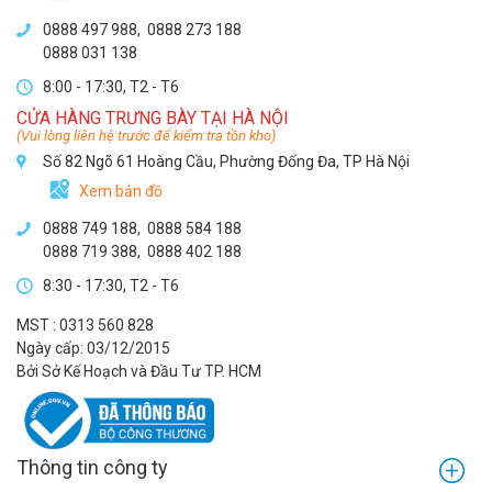
0888 497 988,
0888 273 188
0888 031 138
8:00 - 17:30, T2 - T6
CỬA HÀNG TRƯNG BÀY TẠI HÀ NỘI
(Vui lòng liên hệ trước để kiểm tra tồn kho)
Số 82 Ngõ 61 Hoàng Cầu, Phường Đống Đa, TP Hà Nội
Xem bản đồ
0888 749 188
,
0888 584 188
0888 719 388
,
0888 402 188
8:30 - 17:30, T2 - T6
MST : 0313 560 828
Ngày cấp: 03/12/2015
Bởi Sở Kế Hoạch và Đầu Tư TP. HCM
Thông tin công ty