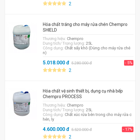
2
Hóa chất tráng cho máy rửa chén Chempro
SHIELD
Thương hiệu:
Chempro
Dung tích/ Trọng lượng:
25L
Công dụng:
Chất sấy khô (Dùng cho máy rửa ché
n)
5.018.000
đ
- 5%
5.280.000
đ
2
Hóa chất vệ sinh thiết bị, dụng cụ nhà bếp
Chempro PROCESS
Thương hiệu:
Chempro
Dung tích/ Trọng lượng:
25L
Công dụng:
Chất xúc rửa bên trong cho máy rửa c
hén, ly
4.600.000
đ
- 17%
5.520.000
đ
2