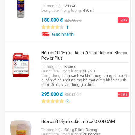
Thương hiệu:
WD-40
Dung tích/ Trọng lượng:
450 ml
180.000
đ
- 20%
225.000
đ
1
Giao nhanh
Hóa chất tẩy rửa dầu mỡ hoạt tính cao Klenco
Power Plus
Thương hiệu:
Klenco
Dung tích/ Trọng lượng:
5L / 20L
Công dụng:
Làm sạch và khử trùng, dùng cho tườn
g, sàn và hầu hết những bề mặt cứng khác như thi
ết bị, đồ đạc, vật dụng gia đình.
295.000
đ
- 18%
360.000
đ
2
Hóa chất tẩy rửa dầu mỡ cá OXOFOAM
Thương hiệu:
Đông Đông Dương
Dung tích/ Trọng lượng:
20 kg/can