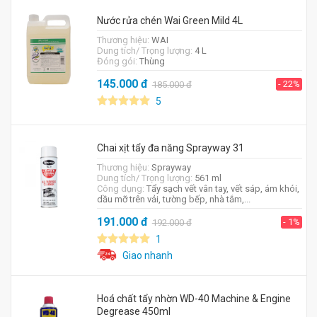
Nước rửa chén Wai Green Mild 4L
Thương hiệu:
WAI
Dung tích/ Trọng lượng:
4 L
Đóng gói:
Thùng
145.000
đ
- 22%
185.000
đ
5
Chai xịt tẩy đa năng Sprayway 31
Thương hiệu:
Sprayway
Dung tích/ Trọng lượng:
561 ml
Công dụng:
Tẩy sạch vết vân tay, vết sáp, ám khói,
dầu mỡ trên vải, tường bếp, nhà tắm,...
191.000
đ
- 1%
192.000
đ
1
Giao nhanh
Hoá chất tẩy nhờn WD-40 Machine & Engine
Degrease 450ml