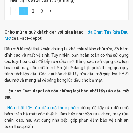
Hiển thị 1 đến 24 của 173 (8 Trang)
1
2
3
Chào mừng quý khách đến với gian hàng
Hóa Chất Tẩy Rửa Dầu
Mỡ
của Fact-depot!
Dầu mỡ là một thứ khiến chúng ta khó chịu vì khó chùi rửa, độ bám
dính cao và mất vệ sinh. Tuy nhiên, bạn hoàn toàn có thể sử dụng
các loại hóa chất để tẩy rửa dầu mỡ. Bằng cách sử dụng các loại
hóa chất này, dầu mỡ trên bề mặt dễ dàng bị loại bỏ thông qua quy
trình tách lớp dầu. Các loại hóa chất tẩy rửa dầu mỡ giúp loại bỏ đi
dầu mỡ và mang lại vẻ sáng bóng lúc đầu cho bề mặt.
Hiện nay Fact-depot có sẵn những loại hóa chất tẩy rửa dầu mỡ
sau:
-
Hóa chất tẩy rửa dầu mỡ thực phẩm
dùng để tẩy rửa dầu mỡ
bám trên bề mặt các thiết bị làm bếp như bồn rửa chén, máy rửa
chén, dao, nĩa, vật dụng nhà bếp, góp phần đảm bảo vệ sinh an
toàn thực phẩm.