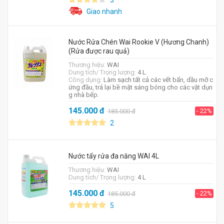
3
Giao nhanh
Nước Rửa Chén Wai Rookie V (Hương Chanh)
(Rửa được rau quả)
Thương hiệu:
WAI
Dung tích/ Trọng lượng:
4 L
Công dụng:
Làm sạch tất cả các vết bẩn, dầu mỡ c
ứng đầu, trả lại bề mặt sáng bóng cho các vật dụn
g nhà bếp.
145.000
đ
- 22%
185.000
đ
2
Nước tẩy rửa đa năng WAI 4L
Thương hiệu:
WAI
Dung tích/ Trọng lượng:
4 L
145.000
đ
- 22%
185.000
đ
5