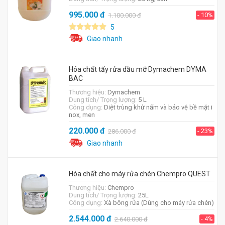
995.000
đ
- 10%
1.100.000
đ
5
Giao nhanh
Hóa chất tẩy rửa dầu mỡ Dymachem DYMA
BAC
Thương hiệu:
Dymachem
Dung tích/ Trọng lượng:
5 L
Công dụng:
Diệt trùng khử nấm và bảo vệ bề mặt i
nox, men
220.000
đ
- 23%
286.000
đ
Giao nhanh
Hóa chất cho máy rửa chén Chempro QUEST
Thương hiệu:
Chempro
Dung tích/ Trọng lượng:
25L
Công dụng:
Xà bông rửa (Dùng cho máy rửa chén)
2.544.000
đ
- 4%
2.640.000
đ