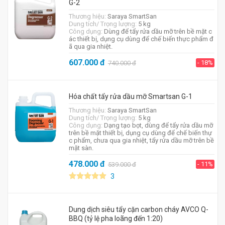
G-2
Thương hiệu:
Saraya SmartSan
Dung tích/ Trọng lượng:
5 kg
Công dụng:
Dùng để tẩy rửa dầu mỡ trên bề mặt c
ác thiết bị, dụng cụ dùng để chế biến thực phẩm đ
ã qua gia nhiệt.
607.000
đ
- 18%
740.000
đ
Hóa chất tẩy rửa dầu mỡ Smartsan G-1
Thương hiệu:
Saraya SmartSan
Dung tích/ Trọng lượng:
5 kg
Công dụng:
Dạng tạo bọt, dùng để tẩy rửa dầu mỡ
trên bề mặt thiết bị, dụng cụ dùng để chế biến thự
c phẩm, chưa qua gia nhiệt, tẩy rửa dầu mỡ trên bề
mặt sàn.
478.000
đ
- 11%
539.000
đ
3
Dung dịch siêu tẩy cặn carbon cháy AVCO Q-
BBQ (tỷ lệ pha loãng đến 1:20)