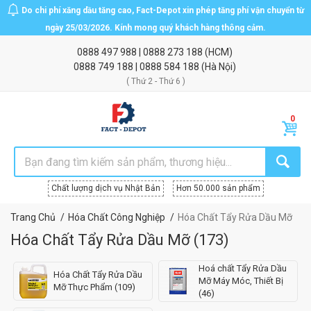
Do chi phí xăng dầu tăng cao, Fact-Depot xin phép tăng phí vận chuyển từ
ngày 25/03/2026. Kính mong quý khách hàng thông cảm.
0888 497 988
|
0888 273 188
(HCM)
0888 749 188
|
0888 584 188
(Hà Nội)
( Thứ 2 - Thứ 6 )
Chất lượng dịch vụ Nhật Bản
Hơn 50.000 sản phẩm
Trang Chủ
Hóa Chất Công Nghiệp
Hóa Chất Tẩy Rửa Dầu Mỡ
Hóa Chất Tẩy Rửa Dầu Mỡ
(
173
)
Hoá chất Tẩy Rửa Dầu
Hóa Chất Tẩy Rửa Dầu
Mỡ Máy Móc, Thiết Bị
Mỡ Thực Phẩm (109)
(46)