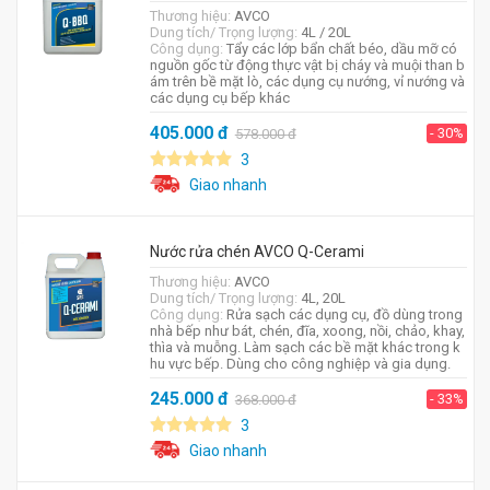
Thương hiệu:
AVCO
Dung tích/ Trọng lượng:
4L / 20L
Công dụng:
Tẩy các lớp bẩn chất béo, dầu mỡ có
nguồn gốc từ động thực vật bị cháy và muội than b
ám trên bề mặt lò, các dụng cụ nướng, vỉ nướng và
các dụng cụ bếp khác
405.000
đ
- 30%
578.000
đ
3
Giao nhanh
Nước rửa chén AVCO Q-Cerami
Thương hiệu:
AVCO
Dung tích/ Trọng lượng:
4L, 20L
Công dụng:
Rửa sạch các dụng cụ, đồ dùng trong
nhà bếp như bát, chén, đĩa, xoong, nồi, chảo, khay,
thìa và muỗng. Làm sạch các bề mặt khác trong k
hu vực bếp. Dùng cho công nghiệp và gia dụng.
245.000
đ
- 33%
368.000
đ
3
Giao nhanh