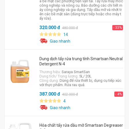
à bề mặt các phương tiện vận tải. Tẩy rửa máy móc
công nghiệp và nông cụ. Bảo dưỡng các chi tiết m
áy công nghiệp và gia dụng. Tẩy dầu mỡ và nhớt tr
ên các bề mặt sàn (dùng trực tiếp hoặc cho máy t
ẩy rửa).
320.000
đ
- 33%
480.000
đ
14
Giao nhanh
Dung dịch tẩy rửa trung tính Smartsan Neutral
Detergent N-4
Thương hiệu:
Saraya SmartSan
Dung tích/ Trọng lượng:
5L/ 20L
Công dụng:
Dùng để rửa thiết bị, dụng cụ tiếp xúc
với thực phẩm. Rửa rau quả.
387.000
đ
- 4%
402.000
đ
4
Giao nhanh
Hóa chất tẩy rửa dầu mỡ Smartsan Degreaser