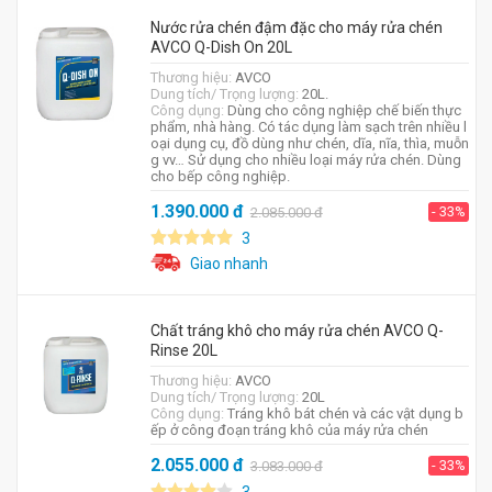
Nước rửa chén đậm đặc cho máy rửa chén
AVCO Q-Dish On 20L
Thương hiệu:
AVCO
Dung tích/ Trọng lượng:
20L.
Công dụng:
Dùng cho công nghiệp chế biến thực
phẩm, nhà hàng. Có tác dụng làm sạch trên nhiều l
oại dụng cụ, đồ dùng như chén, dĩa, nĩa, thìa, muỗn
g vv… Sử dụng cho nhiều loại máy rửa chén. Dùng
cho bếp công nghiệp.
1.390.000
đ
- 33%
2.085.000
đ
3
Giao nhanh
Chất tráng khô cho máy rửa chén AVCO Q-
Rinse 20L
Thương hiệu:
AVCO
Dung tích/ Trọng lượng:
20L
Công dụng:
Tráng khô bát chén và các vật dụng b
ếp ở công đoạn tráng khô của máy rửa chén
2.055.000
đ
- 33%
3.083.000
đ