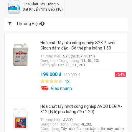
Hoá Chất Tẩy Trắng &
Sát Khuẩn Nhà Bếp (10)
Thương Hiệu
Hoá chất tẩy rửa công nghiệp SYK Power
Clean đậm đặc - Có thể pha loãng 1:50
Thương hiệu:
SYK (Suzuki Yushi)
Dung tích/ Trọng lượng:
1 L, 5L, 20L
Đóng gói:
Can 1 L, 5 L, 20 L
199.000
đ
- 54%
429.000
đ
13
Giao nhanh
Hóa chất tẩy nhớt công nghiệp AVCO DEG A-
812 (tỷ lệ pha loãng đến 1:20)
Thương hiệu:
AVCO
Dung tích/ Trọng lượng:
4L,20L
Công dụng:
Tẩy rửa dầu nhớt bám trên máy móc v