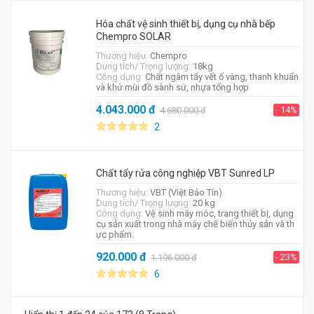
Hóa chất vệ sinh thiết bị, dụng cụ nhà bếp
Chempro SOLAR
Thương hiệu:
Chempro
Dung tích/ Trọng lượng:
18kg
Công dụng:
Chất ngâm tẩy vết ố vàng, thanh khuẩn
và khử mùi đồ sành sứ, nhựa tổng hợp
4.043.000
đ
- 14%
4.680.000
đ
2
Chất tẩy rửa công nghiệp VBT Sunred LP
Thương hiệu:
VBT (Việt Bảo Tín)
Dung tích/ Trọng lượng:
20 kg
Công dụng:
Vệ sinh máy móc, trang thiết bị, dụng
cụ sản xuất trong nhà máy chế biến thủy sản và th
ực phẩm.
920.000
đ
- 23%
1.196.000
đ
6