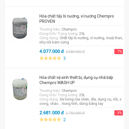
Hóa chất tẩy lò nướng, vỉ nướng Chempro
PROVEN
Thương hiệu:
Chempro
Dung tích/ Trọng lượng:
25L
Công dụng:
Chất tẩy lò nướng, vỉ nướng, muội than,
nhọ nồi bám cứng
4.077.000
đ
- 7%
4.380.000
đ
3
Hóa chất vệ sinh thiết bị, dụng cụ nhà bếp
Chempro WASH UP
Thương hiệu:
Chempro
Dung tích/ Trọng lượng:
25L
Công dụng:
Xà bông rửa chén, dĩa, dụng cụ, nồi, x
oong, chảo... trung tính, dùng bằng tay
2.681.000
đ
- 3%
2.750.000
đ
2