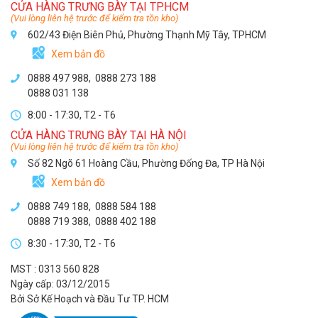
CỬA HÀNG TRƯNG BÀY TẠI TP.HCM
(Vui lòng liên hệ trước để kiểm tra tồn kho)
602/43 Điện Biên Phủ, Phường Thạnh Mỹ Tây, TPHCM
Xem bản đồ
0888 497 988,
0888 273 188
0888 031 138
8:00 - 17:30, T2 - T6
CỬA HÀNG TRƯNG BÀY TẠI HÀ NỘI
(Vui lòng liên hệ trước để kiểm tra tồn kho)
Số 82 Ngõ 61 Hoàng Cầu, Phường Đống Đa, TP Hà Nội
Xem bản đồ
0888 749 188
,
0888 584 188
0888 719 388
,
0888 402 188
8:30 - 17:30, T2 - T6
MST : 0313 560 828
Ngày cấp: 03/12/2015
Bởi Sở Kế Hoạch và Đầu Tư TP. HCM