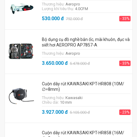
Thương hiệu:
Aeropro
Lượng khí tiêu thụ:
4.0CFM
530.000
đ
- 33%
792.000
đ
Bộ dụng cụ đồ nghề bắn ốc, mài khuôn, đục và
siết hơi AEROPRO AP7857-A
Thương hiệu:
Aeropro
3.650.000
đ
- 33%
5.478.000
đ
Cuộn dây rút KAWASAKI KPT-HR808 (10M/
∅=8mm)
Thương hiệu:
Kawasaki
Chiều dài:
10 mm
3.927.000
đ
- 23%
5.105.000
đ
Cuộn dây rút KAWASAKI KPT-HR858 (16M/