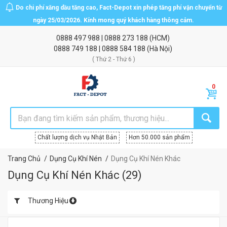
Do chi phí xăng dầu tăng cao, Fact-Depot xin phép tăng phí vận chuyển từ
ngày 25/03/2026. Kính mong quý khách hàng thông cảm.
0888 497 988
|
0888 273 188
(HCM)
0888 749 188
|
0888 584 188
(Hà Nội)
( Thứ 2 - Thứ 6 )
Chất lượng dịch vụ Nhật Bản
Hơn 50.000 sản phẩm
Trang Chủ
Dụng Cụ Khí Nén
Dụng Cụ Khí Nén Khác
Dụng Cụ Khí Nén Khác
(
29
)
Thương Hiệu