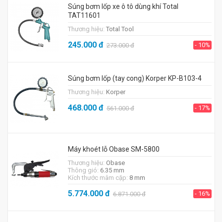
Súng bơm lốp xe ô tô dùng khí Total
TAT11601
Thương hiệu:
Total Tool
245.000
đ
- 10%
273.000
đ
Súng bơm lốp (tay cong) Korper KP-B103-4
Thương hiệu:
Korper
468.000
đ
- 17%
561.000
đ
Máy khoét lỗ Obase SM-5800
Thương hiệu:
Obase
Thông gió:
6.35 mm
Kích thước mâm cặp:
8 mm
5.774.000
đ
- 16%
6.871.000
đ