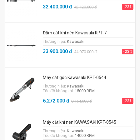
32.400.000
đ
- 23%
42.120.000
đ
Đầm cát khí nén Kawasaki KPT-7
Thương hiệu:
Kawasaki
33.900.000
đ
- 23%
44.070.000
đ
Máy cắt góc Kawasaki KPT-0544
Thương hiệu:
Kawasaki
Tốc độ không tải:
15000 RPM
6.272.000
đ
- 23%
8.154.000
đ
Máy cắt khí nén KAWASAKI KPT-0545
Thương hiệu:
Kawasaki
Tốc độ không tải:
14000 RPM