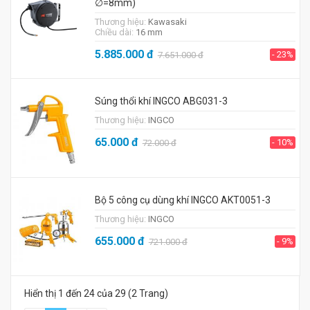
∅=8mm)
Thương hiệu:
Kawasaki
Chiều dài:
16 mm
5.885.000
đ
- 23%
7.651.000
đ
Súng thổi khí INGCO ABG031-3
Thương hiệu:
INGCO
65.000
đ
- 10%
72.000
đ
Bộ 5 công cụ dùng khí INGCO AKT0051-3
Thương hiệu:
INGCO
655.000
đ
- 9%
721.000
đ
Hiển thị 1 đến 24 của 29 (2 Trang)