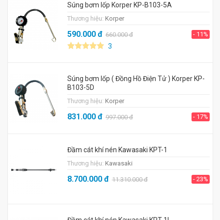
Súng bơm lốp Korper KP-B103-5A
Thương hiệu:
Korper
590.000
đ
- 11%
660.000
đ
3
Súng bơm lốp ( Đồng Hồ Điện Tử ) Korper KP-
B103-5D
Thương hiệu:
Korper
831.000
đ
- 17%
997.000
đ
Đầm cát khí nén Kawasaki KPT-1
Thương hiệu:
Kawasaki
8.700.000
đ
- 23%
11.310.000
đ