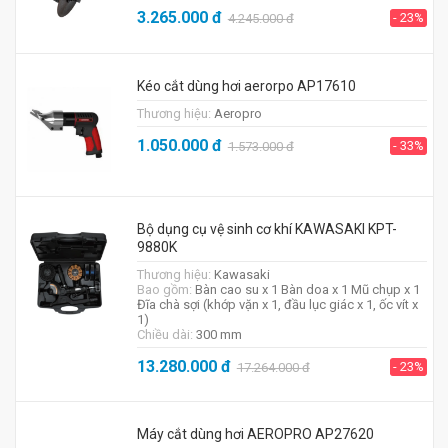
3.265.000
đ
- 23%
4.245.000
đ
Kéo cắt dùng hơi aerorpo AP17610
Thương hiệu:
Aeropro
1.050.000
đ
- 33%
1.573.000
đ
Bộ dụng cụ vệ sinh cơ khí KAWASAKI KPT-
9880K
Thương hiệu:
Kawasaki
Bao gồm:
Bàn cao su x 1 Bàn doa x 1 Mũ chụp x 1
Đĩa chà sợi (khớp vặn x 1, đầu lục giác x 1, ốc vít x
1)
Chiều dài:
300 mm
13.280.000
đ
- 23%
17.264.000
đ
Máy cắt dùng hơi AEROPRO AP27620