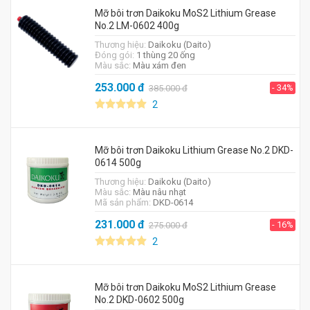
Mỡ bôi trơn Daikoku MoS2 Lithium Grease
No.2 LM-0602 400g
Thương hiệu:
Daikoku (Daito)
Đóng gói:
1 thùng 20 ống
Màu sắc:
Màu xám đen
253.000
đ
- 34%
385.000
đ
2
Mỡ bôi trơn Daikoku Lithium Grease No.2 DKD-
0614 500g
Thương hiệu:
Daikoku (Daito)
Màu sắc:
Màu nâu nhạt
Mã sản phẩm:
DKD-0614
231.000
đ
- 16%
275.000
đ
2
Mỡ bôi trơn Daikoku MoS2 Lithium Grease
No.2 DKD-0602 500g