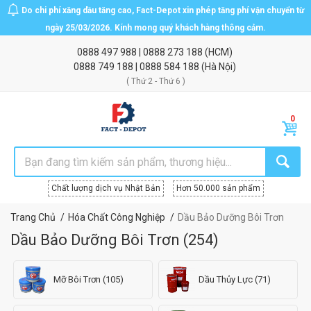
Do chi phí xăng dầu tăng cao, Fact-Depot xin phép tăng phí vận chuyển từ
ngày 25/03/2026. Kính mong quý khách hàng thông cảm.
0888 497 988
|
0888 273 188
(HCM)
0888 749 188
|
0888 584 188
(Hà Nội)
( Thứ 2 - Thứ 6 )
Chất lượng dịch vụ Nhật Bản
Hơn 50.000 sản phẩm
Trang Chủ
Hóa Chất Công Nghiệp
Dầu Bảo Dưỡng Bôi Trơn
Dầu Bảo Dưỡng Bôi Trơn
(
254
)
Mỡ Bôi Trơn (105)
Dầu Thủy Lực (71)