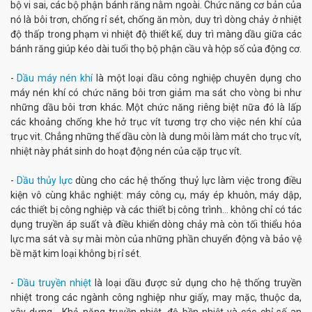
bộ vi sai, các bộ phận bánh răng nằm ngoài. Chức năng cơ bản của
nó là bôi trơn, chống rỉ sét, chống ăn mòn, duy trì dòng chảy ở nhiệt
độ thấp trong phạm vi nhiệt độ thiết kế, duy trì màng dầu giữa các
bánh răng giúp kéo dài tuổi thọ bộ phận cầu và hộp số của động cơ.
-
Dầu máy nén khí
là một loại dầu công nghiệp chuyên dụng cho
máy nén khí có chức năng bôi trơn giảm ma sát cho vòng bi như
những dầu bôi trơn khác. Một chức năng riêng biệt nữa đó là lấp
các khoảng chống khe hở trục vít tương trợ cho việc nén khí của
trục vit. Chẳng những thế dầu còn là dung môi làm mát cho trục vít,
nhiệt này phát sinh do hoạt động nén của cặp trục vít.
-
Dầu thủy lực
dùng cho các hệ thống thuỷ lực làm việc trong điều
kiện vô cùng khắc nghiệt: máy công cụ, máy ép khuôn, máy dập,
các thiết bị công nghiệp và các thiết bị công trình... không chỉ có tác
dụng truyền áp suất và điều khiển dòng chảy mà còn tối thiểu hóa
lực ma sát và sự mài mòn của những phần chuyển động và bảo vệ
bề mặt kim loại không bị rỉ sét.
-
Dầu truyền nhiệt
là loại dầu được sử dụng cho hệ thống truyền
nhiệt trong các ngành công nghiệp như giấy, may mặc, thuộc da,