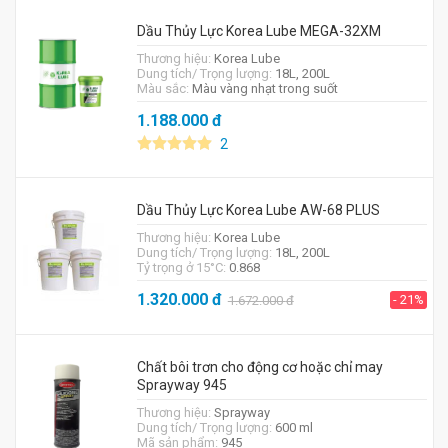
Dầu Thủy Lực Korea Lube MEGA-32XM
Thương hiệu:
Korea Lube
Dung tích/ Trọng lượng:
18L, 200L
Màu sắc:
Màu vàng nhạt trong suốt
1.188.000
đ
2
Dầu Thủy Lực Korea Lube AW-68 PLUS
Thương hiệu:
Korea Lube
Dung tích/ Trọng lượng:
18L, 200L
Tỷ trọng ở 15°C:
0.868
1.320.000
đ
- 21%
1.672.000
đ
Chất bôi trơn cho động cơ hoặc chỉ may
Sprayway 945
Thương hiệu:
Sprayway
Dung tích/ Trọng lượng:
600 ml
Mã sản phẩm:
945