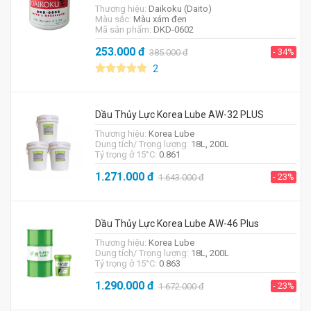
Thương hiệu:
Daikoku (Daito)
Màu sắc:
Màu xám đen
Mã sản phẩm:
DKD-0602
253.000
đ
- 34%
385.000
đ
2
Dầu Thủy Lực Korea Lube AW-32 PLUS
Thương hiệu:
Korea Lube
Dung tích/ Trọng lượng:
18L, 200L
Tỷ trọng ở 15°C:
0.861
1.271.000
đ
- 23%
1.643.000
đ
Dầu Thủy Lực Korea Lube AW-46 Plus
Thương hiệu:
Korea Lube
Dung tích/ Trọng lượng:
18L, 200L
Tỷ trọng ở 15°C:
0.863
1.290.000
đ
- 23%
1.672.000
đ