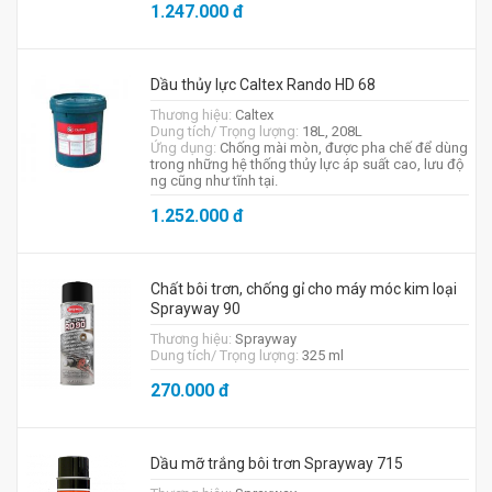
1.247.000
đ
Dầu thủy lực Caltex Rando HD 68
Thương hiệu:
Caltex
Dung tích/ Trọng lượng:
18L, 208L
Ứng dụng:
Chống mài mòn, được pha chế để dùng
trong những hệ thống thủy lực áp suất cao, lưu độ
ng cũng như tĩnh tại.
1.252.000
đ
Chất bôi trơn, chống gỉ cho máy móc kim loại
Sprayway 90
Thương hiệu:
Sprayway
Dung tích/ Trọng lượng:
325 ml
270.000
đ
Dầu mỡ trắng bôi trơn Sprayway 715