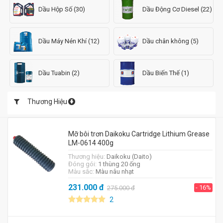
Dầu Hộp Số (30)
Dầu Động Cơ Diesel (22)
Dầu Máy Nén Khí (12)
Dầu chân không (5)
Dầu Tuabin (2)
Dầu Biến Thế (1)
Thương Hiệu
Mỡ bôi trơn Daikoku Cartridge Lithium Grease
LM-0614 400g
Thương hiệu:
Daikoku (Daito)
Đóng gói:
1 thùng 20 ống
Màu sắc:
Màu nâu nhạt
231.000
đ
- 16%
275.000
đ
2