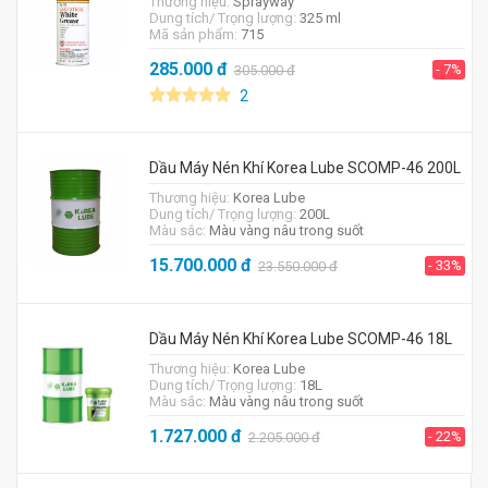
Thương hiệu:
Sprayway
Dung tích/ Trọng lượng:
325 ml
Mã sản phẩm:
715
285.000
đ
- 7%
305.000
đ
2
Dầu Máy Nén Khí Korea Lube SCOMP-46 200L
Thương hiệu:
Korea Lube
Dung tích/ Trọng lượng:
200L
Màu sắc:
Màu vàng nâu trong suốt
15.700.000
đ
- 33%
23.550.000
đ
Dầu Máy Nén Khí Korea Lube SCOMP-46 18L
Thương hiệu:
Korea Lube
Dung tích/ Trọng lượng:
18L
Màu sắc:
Màu vàng nâu trong suốt
1.727.000
đ
- 22%
2.205.000
đ