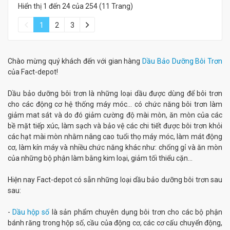
Hiển thị 1 đến 24 của 254 (11 Trang)
1
2
3
Chào mừng quý khách đến với gian hàng
Dầu Bảo Dưỡng Bôi Trơn
của Fact-depot!
Dầu bảo dưỡng bôi trơn là những loại dầu được dùng để bôi trơn
cho các động cơ hệ thống máy móc… có chức năng bôi trơn làm
giảm mat sát và do đó giảm cường độ mài mòn, ăn mòn của các
bề mặt tiếp xúc, làm sạch và bảo vệ các chi tiết được bôi trơn khỏi
các hạt mài mòn nhằm nâng cao tuổi thọ máy móc, làm mát động
cơ, làm kín máy và nhiều chức năng khác như: chống gỉ và ăn mòn
của những bộ phận làm bằng kim loại, giảm tối thiểu cặn…
Hiện nay Fact-depot có sẵn những loại dầu bảo dưỡng bôi trơn sau
sau:
-
Dầu hộp số
là sản phẩm chuyên dụng bôi trơn cho các bộ phận
bánh răng trong hộp số, cầu của động cơ, các cơ cấu chuyển động,