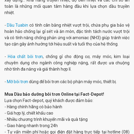
xây dựng… Khả năng truyền nhiệt, độ bền nhiệt và các chỉ số an
toàn là những mối quan tâm hàng đầu khi lựa chọn dầu truyền
nhiệt.
-
Dầu Tuabin
có tính cân bằng nhiệt vượt trội, chứa phụ gia bảo vệ
hoàn hảo chống lại gỉ sét và ăn mòn, đặc tính tách nước vượt trội
và có tính năng chống phản ứng với amoniac (NH3) giúp tránh việc
tạo cặn gây ảnh hưởng tới hiệu suất và tuổi thọ của hệ thống.
-
Hóa chất bôi trơn
, chống gỉ cho động cơ, máy móc, kim loại
chuyên dụng cho ngành công nghiệp nặng, rất được ưa chuộng
nhờ tính đa năng và giá thành hợp lí.
-
Mỡ bôi trơn
dùng để bôi trơn các bộ phận máy móc, thiết bị.
Mua Dầu bảo dưỡng bôi trơn Online tại Fact-Depot!
Lựa chọn Fact-depot, quý khách được đảm bảo:
- Hàng chính hãng có bảo hành
- Giá hợp lý, chiết khấu cao
- Nhiều chương trình khuyến mãi và quà tặng
- Giao hàng nhanh trong 24h
- Tư vấn miễn phí hoặc gọi điện đặt hàng trực tiếp tại hotline (08)