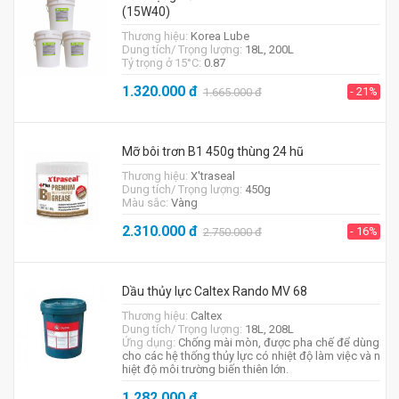
(15W40)
Thương hiệu:
Korea Lube
Dung tích/ Trọng lượng:
18L, 200L
Tỷ trọng ở 15°C:
0.87
1.320.000
đ
- 21%
1.665.000
đ
Mỡ bôi trơn B1 450g thùng 24 hũ
Thương hiệu:
X'traseal
Dung tích/ Trọng lượng:
450g
Màu sắc:
Vàng
2.310.000
đ
- 16%
2.750.000
đ
Dầu thủy lực Caltex Rando MV 68
Thương hiệu:
Caltex
Dung tích/ Trọng lượng:
18L, 208L
Ứng dụng:
Chống mài mòn, được pha chế để dùng
cho các hệ thống thủy lực có nhiệt độ làm việc và n
hiệt độ môi trường biến thiên lớn.
1.282.000
đ