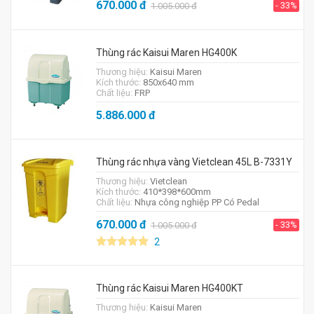
670.000
đ
- 33%
1.005.000
đ
Thùng rác Kaisui Maren HG400K
Thương hiệu:
Kaisui Maren
Kích thước:
850x640 mm
Chất liệu:
FRP
5.886.000
đ
Thùng rác nhựa vàng Vietclean 45L B-7331Y
Thương hiệu:
Vietclean
Kích thước:
410*398*600mm
Chất liệu:
Nhựa công nghiệp PP Có Pedal
670.000
đ
- 33%
1.005.000
đ
2
Thùng rác Kaisui Maren HG400KT
Thương hiệu:
Kaisui Maren