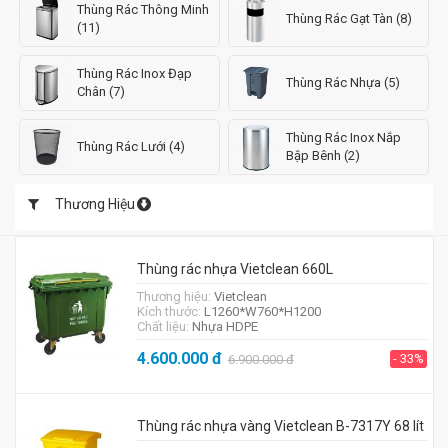
Thùng Rác Thông Minh
Thùng Rác Gạt Tàn (8)
(11)
Thùng Rác Inox Đạp
Thùng Rác Nhựa (5)
Chân (7)
Thùng Rác Inox Nắp
Thùng Rác Lưới (4)
Bập Bênh (2)
Thương Hiệu
Thùng rác nhựa Vietclean 660L
Thương hiệu:
Vietclean
Kích thước:
L1260*W760*H1200
Chất liệu:
Nhựa HDPE
4.600.000
đ
- 33%
6.900.000
đ
Thùng rác nhựa vàng Vietclean B-7317Y 68 lít