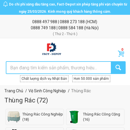
Do chi phí xăng dầu tăng cao, Fact-Depot xin phép tăng phí vận chuyển từ
ngày 25/03/2026. Kính mong quý khách hàng thông cảm.
0888 497 988
|
0888 273 188
(HCM)
0888 749 188
|
0888 584 188
(Hà Nội)
( Thứ 2 - Thứ 6 )
Chất lượng dịch vụ Nhật Bản
Hơn 50.000 sản phẩm
Trang Chủ
Vệ Sinh Công Nghiệp
Thùng Rác
Thùng Rác
(
72
)
Thùng Rác Công Nghiệp
Thùng Rác Công Cộng
(18)
(16)