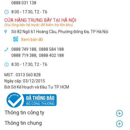
0888 031 138
8:00 - 17:30, T2 - T6
CỬA HÀNG TRƯNG BÀY TẠI HÀ NỘI
(Vui lòng liên hệ trước để kiểm tra tồn kho)
Số 82 Ngõ 61 Hoàng Cầu, Phường Đống Đa, TP Hà Nội
Xem bản đồ
0888 749 188
,
0888 584 188
0888 719 388
,
0888 402 188
8:30 - 17:30, T2 - T6
MST : 0313 560 828
Ngày cấp: 03/12/2015
Bởi Sở Kế Hoạch và Đầu Tư TP. HCM
Thông tin công ty
Thông tin chung