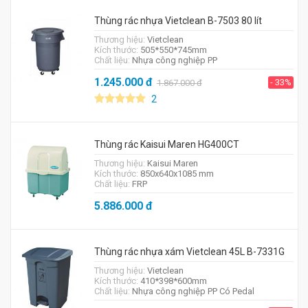
Thùng rác nhựa Vietclean B-7503 80 lít
Thương hiệu:
Vietclean
Kích thước:
505*550*745mm
Chất liệu:
Nhựa công nghiệp PP
1.245.000
đ
- 33%
1.867.000
đ
2
Thùng rác Kaisui Maren HG400CT
Thương hiệu:
Kaisui Maren
Kích thước:
850x640x1085 mm
Chất liệu:
FRP
5.886.000
đ
Thùng rác nhựa xám Vietclean 45L B-7331G
Thương hiệu:
Vietclean
Kích thước:
410*398*600mm
Chất liệu:
Nhựa công nghiệp PP Có Pedal