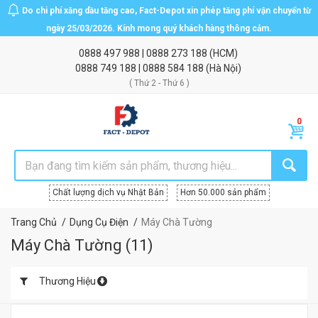
Do chi phí xăng dầu tăng cao, Fact-Depot xin phép tăng phí vận chuyển từ
ngày 25/03/2026. Kính mong quý khách hàng thông cảm.
0888 497 988
|
0888 273 188
(HCM)
0888 749 188
|
0888 584 188
(Hà Nội)
( Thứ 2 - Thứ 6 )
Chất lượng dịch vụ Nhật Bản
Hơn 50.000 sản phẩm
Trang Chủ
Dụng Cụ Điện
Máy Chà Tường
Máy Chà Tường
(
11
)
Thương Hiệu