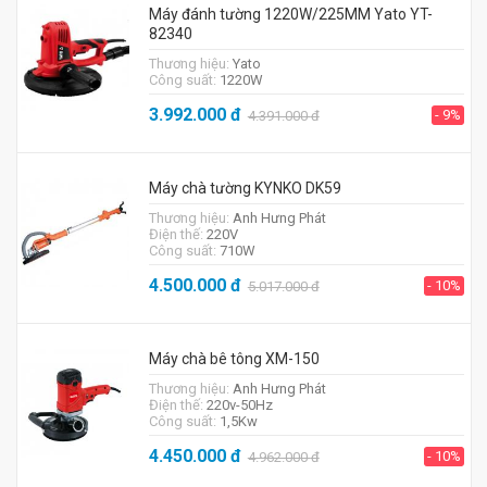
Máy đánh tường 1220W/225MM Yato YT-
82340
Thương hiệu:
Yato
Công suất:
1220W
3.992.000
đ
- 9%
4.391.000
đ
Máy chà tường KYNKO DK59
Thương hiệu:
Anh Hưng Phát
Điện thế:
220V
Công suất:
710W
4.500.000
đ
- 10%
5.017.000
đ
Máy chà bê tông XM-150
Thương hiệu:
Anh Hưng Phát
Điện thế:
220v-50Hz
Công suất:
1,5Kw
4.450.000
đ
- 10%
4.962.000
đ