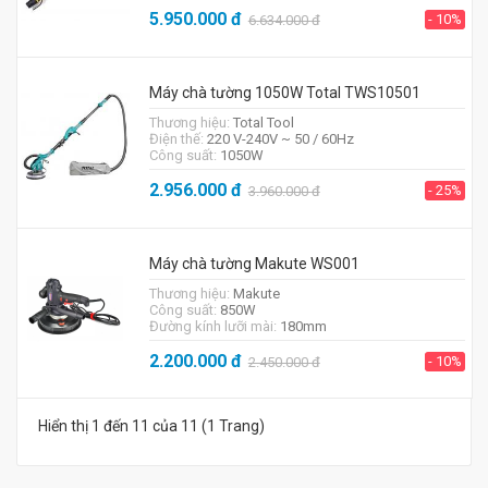
5.950.000
đ
- 10%
6.634.000
đ
Máy chà tường 1050W Total TWS10501
Thương hiệu:
Total Tool
Điện thế:
220 V-240V ~ 50 / 60Hz
Công suất:
1050W
2.956.000
đ
- 25%
3.960.000
đ
Máy chà tường Makute WS001
Thương hiệu:
Makute
Công suất:
850W
Đường kính lưỡi mài:
180mm
2.200.000
đ
- 10%
2.450.000
đ
Hiển thị 1 đến 11 của 11 (1 Trang)