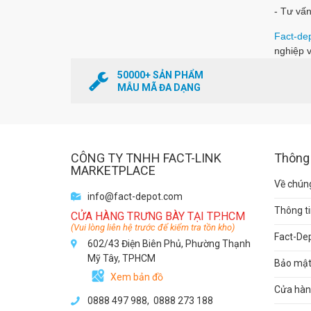
- Tư vấn
Fact-de
nghiệp v
50000+ SẢN PHẨM
MẪU MÃ ĐA DẠNG
CÔNG TY TNHH FACT-LINK
Thông 
MARKETPLACE
Về chúng
info@fact-depot.com
Thông ti
CỬA HÀNG TRƯNG BÀY TẠI TP.HCM
(Vui lòng liên hệ trước để kiểm tra tồn kho)
Fact-De
602/43 Điện Biên Phủ, Phường Thạnh
Mỹ Tây, TPHCM
Bảo mật 
Xem bản đồ
Cửa hàng
0888 497 988,
0888 273 188