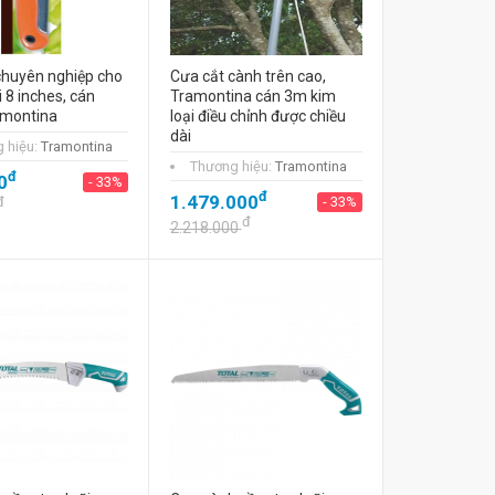
chuyên nghiệp cho
Cưa cắt cành trên cao,
i 8 inches, cán
Tramontina cán 3m kim
amontina
loại điều chỉnh được chiều
dài
 hiệu:
Tramontina
Thương hiệu:
Tramontina
đ
0
- 33%
đ
1.479.000
đ
- 33%
đ
2.218.000