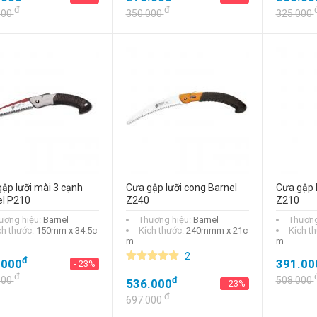
đ
đ
000
350.000
325.000
ập lưỡi mài 3 cạnh
Cưa gập lưỡi cong Barnel
Cưa gập 
el P210
Z240
Z210
ương hiệu:
Barnel
Thương hiệu:
Barnel
Thương
ch thước:
150mm x 34.5c
Kích thước:
240mmm x 21c
Kích t
m
m
2
đ
.000
391.00
- 23%
đ
000
đ
508.000
536.000
- 23%
đ
697.000