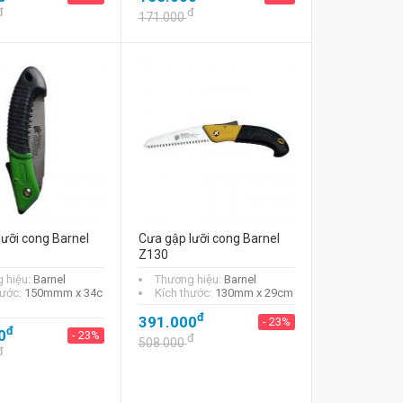
đ
đ
171.000
lưỡi cong Barnel
Cưa gập lưỡi cong Barnel
Z130
 hiệu:
Barnel
Thương hiệu:
Barnel
hước:
150mmm x 34c
Kích thước:
130mm x 29cm
đ
391.000
- 23%
đ
0
- 23%
đ
508.000
đ