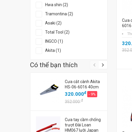
Hwa shin (2)
Tramontina (2)
Cưa c
Asaki (2)
6016
Total Tool (2)
Th
INGCO (1)
320
352.
Akita (1)
Có thể bạn thích
Cưa cắt cành Akita
HS-06-6016 40cm
đ
320.000
- 9%
đ
352.000
Cưa tay cầm chống
trượt Đài Loan
HM067 lưỡi Japan