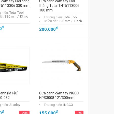
 cầm tay lưỡi cong
Cưa cành cầm tay lưỡi
HT5113306 330 mm
thẳng Total THT5113006
180 mm
 hiệu:
Total Tool
dài:
330 mm / 13 inc
Thương hiệu:
Total Tool
Chiều dài:
180 mm / 7 inch
đ
0
đ
200.000
ành (lá liễu)
Cưa cành cầm tay INGCO
20-082
HPS3008 12"/300mm
 hiệu:
Stanley
Thương hiệu:
INGCO
đ
đ
0
155.000
- 20%
- 9%