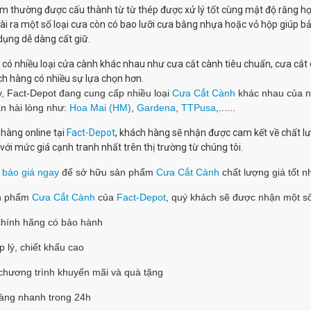
 thường được cấu thành từ từ thép được xử lý tốt cùng mật độ răng hợ
ài ra một số loại cưa còn có bao lưỡi cưa bằng nhựa hoặc vỏ hộp giúp bả
dụng dễ dàng cất giữ.
 có nhiều loại cửa cành khác nhau như cưa cắt cành tiêu chuẩn, cưa cắt cà
h hàng có nhiều sự lựa chọn hơn.
y, Fact-Depot đang cung cấp nhiều loại
Cưa Cắt Cành
khác nhau của n
n hài lòng như:
Hoa Mai (HM)
,
Gardena
,
TTPusa
,......
hàng online tại
Fact-Depot
, khách hàng sẽ nhận được cam kết về chất l
 với mức giá cạnh tranh nhất trên thị trường từ chúng tôi.
 báo giá ngay
để sở hữu sản phẩm
Cưa Cắt Cành
chất lượng giá tốt n
n phẩm
Cưa Cắt Cành
của
Fact-Depot
, quý khách sẽ được nhận một số
chính hãng có bảo hành
p lý, chiết khấu cao
 chương trình khuyến mãi và quà tặng
hàng nhanh trong 24h