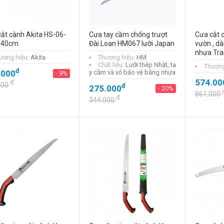
ắt cành Akita HS-06-
Cưa tay cầm chống trượt
Cưa cắt 
 40cm
Đài Loan HM067 lưỡi Japan
vườn , dà
nhựa Tr
ương hiệu:
Akita
Thương hiệu:
HM
Chất liệu:
Lưỡi thép Nhật, ta
Thương
đ
.000
y cầm và vỏ bảo vệ bằng nhựa
- 9%
574.00
đ
000
đ
275.000
- 20%
861.000
đ
344.000
Cưa cắt cành trên
cao, Tramontina
cán 3m kim loại
điều chỉnh được
chiều dài
đ
1.479.000
- 33%
đ
2.218.000