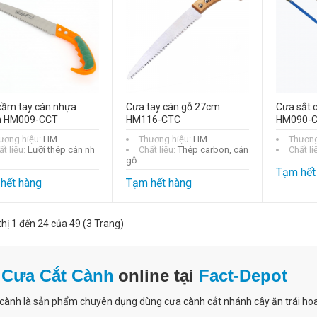
cầm tay cán nhựa
Cưa tay cán gỗ 27cm
Cưa sắt 
 HM009-CCT
HM116-CTC
HM090-
ương hiệu:
HM
Thương hiệu:
HM
Thương
t liệu:
Lưỡi thép cán nh
Chất liệu:
Thép carbon, cán
Chất li
gỗ
Tạm hết
hết hàng
Tạm hết hàng
thị 1 đến 24 của 49 (3 Trang)
a
Cưa Cắt Cành
online tại
Fact-Depot
cành là sản phẩm chuyên dụng dùng cưa cành cắt nhánh cây ăn trái hoa k