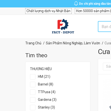
Do chi phí xăng dầu tă
Chất lượng dịch vụ Nhật Bản
Hơn 50000 sản phẩm |
Trang Chủ
Sản Phẩm Nông Nghiệp, Làm Vườn
Cưa
Cưa
Tìm theo
Sả
THƯƠNG HIỆU
HM (21)
Barnel (8)
TTPusa (4)
Gardena (3)
Stanley (3)