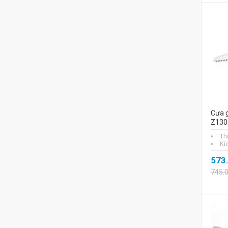
Cưa g
Z130
Th
Kí
573
745.