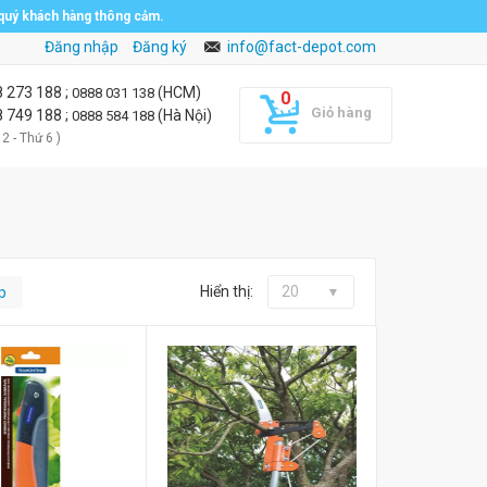
 quý khách hàng thông cảm.
Đăng nhập
Đăng ký
info@fact-depot.com
8 273 188
;
(HCM)
0888 031 138
Giỏ hàng
8 749 188
;
(Hà Nội)
0888 584 188
 2 - Thứ 6 )
Hiển thị:
20
p