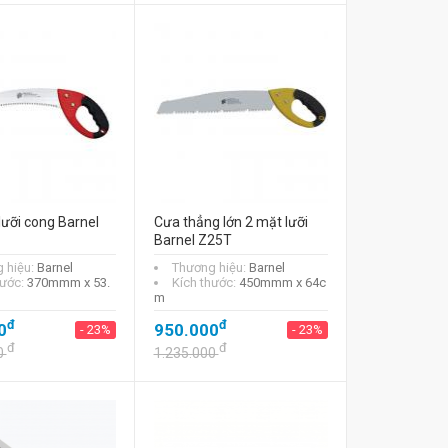
lưỡi cong Barnel
Cưa thẳng lớn 2 mặt lưỡi
Barnel Z25T
 hiệu:
Barnel
Thương hiệu:
Barnel
hước:
370mmm x 53.
Kích thước:
450mmm x 64c
m
đ
đ
0
950.000
- 23%
- 23%
đ
đ
0
1.235.000