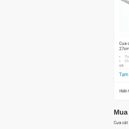
Cưa 
27cm
Th
Chấ
ựa
Tạm 
Hiển 
Mu
Cưa cắt 