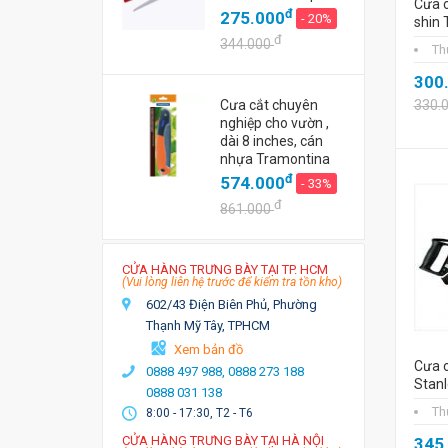
Cưa 
đ
275.000
- 20%
shin
đ
344.000
Th
300
Cưa cắt chuyên
330.
nghiệp cho vườn ,
dài 8 inches, cán
nhựa Tramontina
đ
574.000
- 33%
đ
861.000
CỬA HÀNG TRƯNG BÀY TẠI TP. HCM
(Vui lòng liên hệ trước để kiểm tra tồn kho)
602/43 Điện Biên Phủ, Phường
Thạnh Mỹ Tây, TPHCM
Xem bản đồ
Cưa c
0888 497 988,
0888 273 188
Stanl
0888 031 138
Th
8:00 - 17:30, T2 - T6
CỬA HÀNG TRƯNG BÀY TẠI HÀ NỘI
345