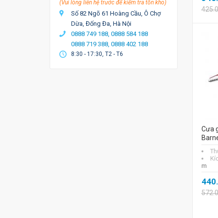
(Vui lòng liên hệ trước để kiểm tra tồn kho)
425.
Số 82 Ngõ 61 Hoàng Cầu, Ô Chợ
Dừa, Đống Đa, Hà Nội
0888 749 188,
0888 584 188
0888 719 388,
0888 402 188
8:30 - 17:30, T2 - T6
Cưa g
Barn
Th
Kí
m
440
572.