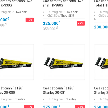
cầm tay cắt cành Hwa
Cưa cầm tay cắt cành Hwa
Cưa cành
 TK-330S
shin TK-380S
Total T
Cưa cầm tay cắt
ương hiệu:
Hwa shin
Thương hiệu:
Hwa shin
Thương
cành Hwa shin TK-
Chất liệu:
Thép SK5
Chiều 
330S
đ
.000
h
- 9%
đ
300.000
đ
- 9%
325.000
- 9%
đ
000
200.00
đ
đ
330.000
358.000
ắt cành (lá liễu)
Cưa cắt cành (lá liễu)
Cưa cắt c
ey 20-080
Stanley 20-081
Stanley 
ương hiệu:
Stanley
Thương hiệu:
Stanley
Thương
đ
đ
.000
275.000
260.00
- 19%
- 21%