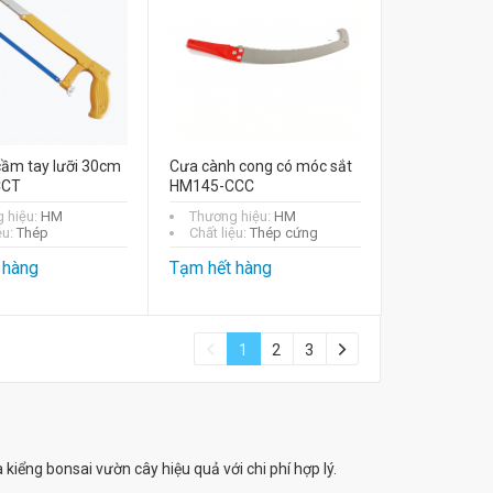
cầm tay lưỡi 30cm
Cưa cành cong có móc sắt
CCT
HM145-CCC
 hiệu:
HM
Thương hiệu:
HM
ệu:
Thép
Chất liệu:
Thép cứng
 hàng
Tạm hết hàng
1
2
3
iểng bonsai vườn cây hiệu quả với chi phí hợp lý.