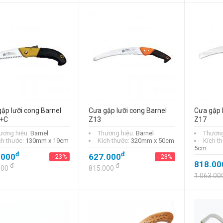
ập lưỡi cong Barnel
Cưa gập lưỡi cong Barnel
Cưa gập 
+C
Z13
Z17
ương hiệu:
Barnel
Thương hiệu:
Barnel
Thương
ch thước:
130mm x 19cm
Kích thước:
320mm x 50cm
Kích t
5cm
đ
đ
.000
627.000
- 23%
- 23%
818.00
đ
đ
000
815.000
1.063.00