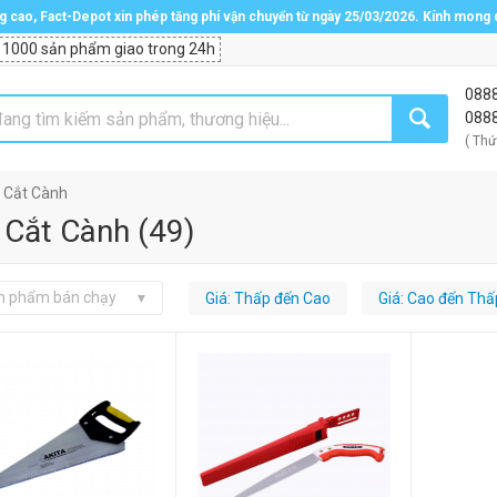
ng cao, Fact-Depot xin phép tăng phí vận chuyển từ ngày 25/03/2026. Kính mong
 1000 sản phẩm giao trong 24h
088
088
( Thứ
 Cắt Cành
 Cắt Cành
(
49
)
n phẩm bán chạy
Giá: Thấp đến Cao
Giá: Cao đến Thấ