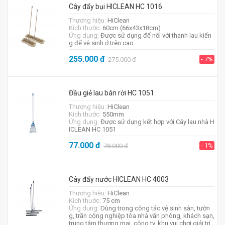
Cây đẩy bụi HICLEAN HC 1016
Thương hiệu:
HiClean
Kích thước:
60cm (66x43x18cm)
Ứng dụng:
Được sử dụng để nối với thanh lau kiến
g để vệ sinh ở trên cao
255.000
đ
- 7%
275.000
đ
Đầu giẻ lau bán rời HC 1051
Thương hiệu:
HiClean
Kích thước:
550mm
Ứng dụng:
Được sử dụng kết hợp với Cây lau nhà H
ICLEAN HC 1051
77.000
đ
- 1%
78.000
đ
Cây đẩy nước HICLEAN HC 4003
Thương hiệu:
HiClean
Kích thước:
75 cm
Ứng dụng:
Dùng trong công tác vệ sinh sàn, tườn
g, trần công nghiệp tòa nhà văn phòng, khách sạn,
trung tâm thương mại, công ty, khu vui chơi giải trí,