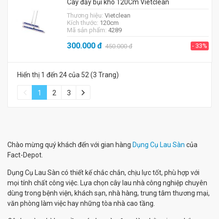
Cây đẩy bụi khô 120Cm Vietclean
Thương hiệu:
Vietclean
Kích thước:
120cm
Mã sản phẩm:
4289
300.000
đ
- 33%
450.000
đ
Hiển thị 1 đến 24 của 52 (3 Trang)
1
2
3
Chào mừng quý khách đến với gian hàng
Dụng Cụ Lau Sàn
của
Fact-Depot.
Dụng Cụ Lau Sàn có thiết kế chắc chắn, chịu lực tốt, phù hợp với
mọi tính chất công việc. Lựa chọn cây lau nhà công nghiệp chuyên
dùng trong bệnh viện, khách sạn, nhà hàng, trung tâm thương mại,
văn phòng làm việc hay những tòa nhà cao tầng.