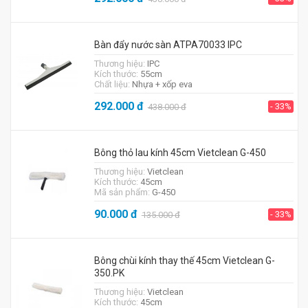
Bàn đẩy nước sàn ATPA70033 IPC
Thương hiệu:
IPC
Kích thước:
55cm
Chất liệu:
Nhựa + xốp eva
292.000
đ
- 33%
438.000
đ
Bông thỏ lau kính 45cm Vietclean G-450
Thương hiệu:
Vietclean
Kích thước:
45cm
Mã sản phẩm:
G-450
90.000
đ
- 33%
135.000
đ
Bông chùi kính thay thế 45cm Vietclean G-
350.PK
Thương hiệu:
Vietclean
Kích thước:
45cm