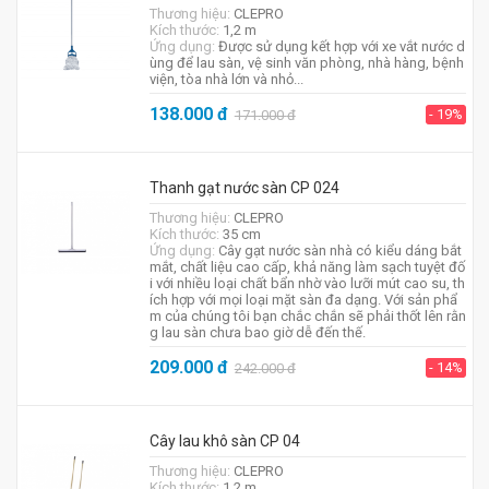
Thương hiệu:
CLEPRO
Kích thước:
1,2 m
Ứng dụng:
Được sử dụng kết hợp với xe vắt nước d
ùng để lau sàn, vệ sinh văn phòng, nhà hàng, bệnh
viện, tòa nhà lớn và nhỏ...
138.000
đ
- 19%
171.000
đ
Thanh gạt nước sàn CP 024
Thương hiệu:
CLEPRO
Kích thước:
35 cm
Ứng dụng:
Cây gạt nước sàn nhà có kiểu dáng bắt
mắt, chất liệu cao cấp, khả năng làm sạch tuyệt đố
i với nhiều loại chất bẩn nhờ vào lưỡi mút cao su, th
ích hợp với mọi loại mặt sàn đa dạng. Với sản phẩ
m của chúng tôi bạn chắc chắn sẽ phải thốt lên rằn
g lau sàn chưa bao giờ dễ đến thế.
209.000
đ
- 14%
242.000
đ
Cây lau khô sàn CP 04
Thương hiệu:
CLEPRO
Kích thước:
1,2 m