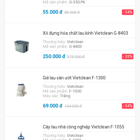
Mã sản phẩm:
G-350.PK
55.000
đ
- 34%
83.000
đ
Xô đựng hóa chất lau kính Vietclean G-8403
Thương hiệu:
Vietclean
Mã sản phẩm:
G-8403
250.000
đ
- 33%
375.000
đ
Giẻ lau sàn ướt Vietclean F-1300
Thương hiệu:
Vietclean
Mã sản phẩm:
F-1300
Màu sắc:
Trắng
69.000
đ
- 34%
104.000
đ
Cây lau nhà công nghiệp Vietclean F-1055
Thương hiệu:
Vietclean