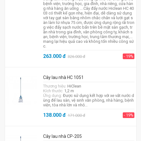
bệnh viện, trường học, gia đình, nhà riêng, cửa hàn
g nhà hàng ăn uống ….Cây đẩy nước Hiclean HC 40
03 có thiết kế gọn nhẹ, hiện đại, dễ dàng sử dụng
với tay gạt sàn bằng nhôm chắc chắn và lưới gạt s
àn làm từ nhựa 75 cm, được ứng dụng rộng rãi tron
g việc đẩy sạch nước bẩn trên bề mặt sàn gạch, tr
ần nhà trong gia đình, văn phòng công ty, khách s
ạn, bệnh viện, trường học, trung tâm thương mại,...
mang lại hiệu quả cao và không tốn nhiều công sứ
c.
263.000
đ
- 19%
326.000
đ
Cây lau nhà HC 1051
Thương hiệu:
HiClean
Kích thước:
1,2 m
Ứng dụng:
Được sử dụng kết hợp với xe vắt nước d
ùng để lau sàn, vệ sinh văn phòng, nhà hàng, bệnh
viện, tòa nhà lớn và nhỏ...
138.000
đ
- 19%
171.000
đ
Cây lau nhà CP-205