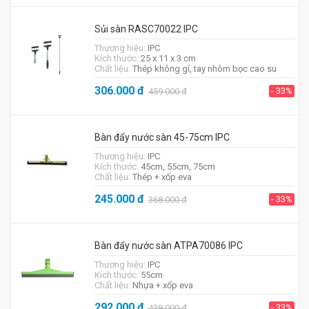
Sủi sàn RASC70022 IPC
Thương hiệu:
IPC
Kích thước:
25 x 11 x 3 cm
Chất liệu:
Thép không gỉ, tay nhôm bọc cao su
306.000
đ
- 33%
459.000
đ
Bàn đẩy nước sàn 45-75cm IPC
Thương hiệu:
IPC
Kích thước:
45cm, 55cm, 75cm
Chất liệu:
Thép + xốp eva
245.000
đ
- 33%
368.000
đ
Bàn đẩy nước sàn ATPA70086 IPC
Thương hiệu:
IPC
Kích thước:
55cm
Chất liệu:
Nhựa + xốp eva
292.000
đ
- 33%
438.000
đ