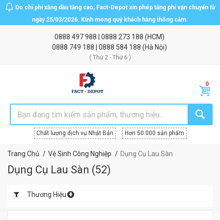
Do chi phí xăng dầu tăng cao, Fact-Depot xin phép tăng phí vận chuyển từ
ngày 25/03/2026. Kính mong quý khách hàng thông cảm.
0888 497 988
|
0888 273 188
(HCM)
0888 749 188
|
0888 584 188
(Hà Nội)
( Thứ 2 - Thứ 6 )
Chất lượng dịch vụ Nhật Bản
Hơn 50.000 sản phẩm
Trang Chủ
Vệ Sinh Công Nghiệp
Dụng Cụ Lau Sàn
Dụng Cụ Lau Sàn
(
52
)
Thương Hiệu