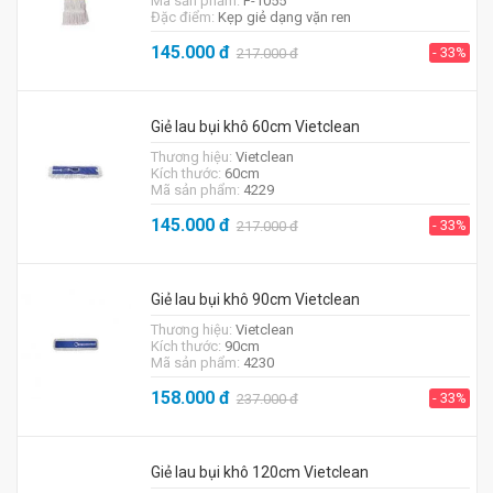
Mã sản phẩm:
F-1055
Đặc điểm:
Kẹp giẻ dạng vặn ren
145.000
đ
- 33%
217.000
đ
Giẻ lau bụi khô 60cm Vietclean
Thương hiệu:
Vietclean
Kích thước:
60cm
Mã sản phẩm:
4229
145.000
đ
- 33%
217.000
đ
Giẻ lau bụi khô 90cm Vietclean
Thương hiệu:
Vietclean
Kích thước:
90cm
Mã sản phẩm:
4230
158.000
đ
- 33%
237.000
đ
Giẻ lau bụi khô 120cm Vietclean