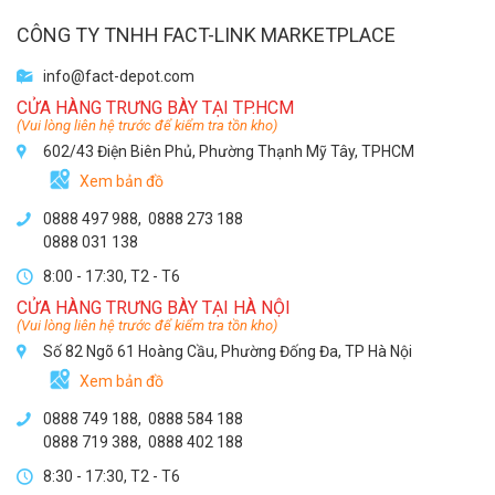
CÔNG TY TNHH FACT-LINK MARKETPLACE
info@fact-depot.com
CỬA HÀNG TRƯNG BÀY TẠI TP.HCM
(Vui lòng liên hệ trước để kiểm tra tồn kho)
602/43 Điện Biên Phủ, Phường Thạnh Mỹ Tây, TPHCM
Xem bản đồ
0888 497 988,
0888 273 188
0888 031 138
8:00 - 17:30, T2 - T6
CỬA HÀNG TRƯNG BÀY TẠI HÀ NỘI
(Vui lòng liên hệ trước để kiểm tra tồn kho)
Số 82 Ngõ 61 Hoàng Cầu, Phường Đống Đa, TP Hà Nội
Xem bản đồ
0888 749 188
,
0888 584 188
0888 719 388
,
0888 402 188
8:30 - 17:30, T2 - T6