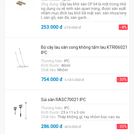
Ứng dụng:
Cây lau khô sàn CP 04 là một trong nhữ
ng dụng cụ vệ sinh sàn quan trọng, được sản xuất
nhằm mục đích lau khô bề mặt sàn: sàn nhựa/viny
l, sàn gỗ, sàn đá, sàn gạch…
253.000
đ
- 8%
275.000
đ
Bộ cây lau sàn cong không tấm lau KTRI06021
IPC
Thương hiệu:
IPC
Kích thước:
40cm
Chất liệu:
Nhôm
754.000
đ
- 33%
1.131.000
đ
Sủi sàn RASC70021 IPC
Thương hiệu:
IPC
Kích thước:
25 x 11 x 3 cm
Chất liệu:
Thép không gỉ, tay nhôm bọc cao su
286.000
đ
- 33%
429.000
đ