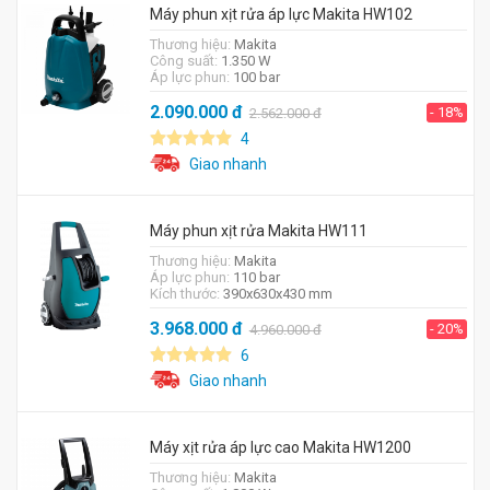
Máy phun xịt rửa áp lực Makita HW102
Thương hiệu:
Makita
Công suất:
1.350 W
Áp lực phun:
100 bar
2.090.000
đ
- 18%
2.562.000
đ
4
Giao nhanh
Máy phun xịt rửa Makita HW111
Thương hiệu:
Makita
Áp lực phun:
110 bar
Kích thước:
390x630x430 mm
3.968.000
đ
- 20%
4.960.000
đ
6
Giao nhanh
Máy xịt rửa áp lực cao Makita HW1200
Thương hiệu:
Makita