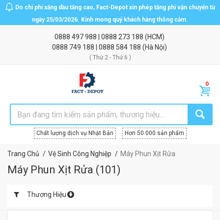
Do chi phí xăng dầu tăng cao, Fact-Depot xin phép tăng phí vận chuyển từ
ngày 25/03/2026. Kính mong quý khách hàng thông cảm.
0888 497 988
|
0888 273 188
(HCM)
0888 749 188
|
0888 584 188
(Hà Nội)
( Thứ 2 - Thứ 6 )
Chất lượng dịch vụ Nhật Bản
Hơn 50.000 sản phẩm
Trang Chủ
Vệ Sinh Công Nghiệp
Máy Phun Xịt Rửa
Máy Phun Xịt Rửa
(
101
)
Thương Hiệu