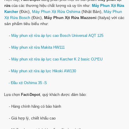
rửa
của các thương hiệu chất lượng và uy tín như:
Máy Phun Xịt Rửa
(Đức),
Máy Phun Xịt Rửa Oshima
(Nhật Bản),
Máy Phun
Karcher
Xịt Rửa Bosch
(Đức),
Máy Phun Xịt Rửa Mazzoni
(Italya) với các
sản phẩm tiêu biểu như:
-
Máy phun xịt rửa áp lực cao Bosch Universal AQT 125
-
Máy phun xịt rửa Makita HW111
-
Máy phun xịt rửa áp lực cao Karcher K 2 basic OJ*EU
-
Máy phun xịt rửa áp lực Hikoki AW130
-
Đầu xịt Oshima 35 -S
Lựa chọn
Fact-Depot
, quý khách được đảm bảo:
- Hàng chính hãng có bảo hành
- Giá hợp lý, chiết khấu cao