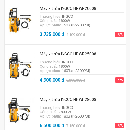
Máy xịt rửa INGCO HPWR20008
Thương hiệu:
INGCO
Công suất:
1800W
Áp lực phun:
150Bar (2200PSI)
3.735.000
đ
- 9%
4.109.000
đ
Máy xịt rửa INGCO HPWR25008
Thương hiệu:
INGCO
Công suất:
1800W
Áp lực phun:
160Bar (2300PSI)
4.900.000
đ
- 9%
5.390.000
đ
Máy xịt rửa INGCO HPWR28008
Thương hiệu:
INGCO
Công suất:
2800 W
Áp lực phun:
180Bar (2600PSI)
6.500.000
đ
- 9%
7.150.000
đ