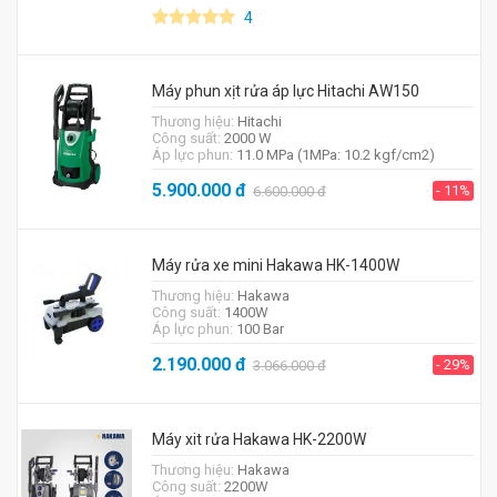
4
Máy phun xịt rửa áp lực Hitachi AW150
Thương hiệu:
Hitachi
Công suất:
2000 W
Áp lực phun:
11.0 MPa (1MPa: 10.2 kgf/cm2)
5.900.000
đ
- 11%
6.600.000
đ
Máy rửa xe mini Hakawa HK-1400W
Thương hiệu:
Hakawa
Công suất:
1400W
Áp lực phun:
100 Bar
2.190.000
đ
- 29%
3.066.000
đ
Máy xit rửa Hakawa HK-2200W
Thương hiệu:
Hakawa
Công suất:
2200W