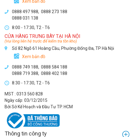
Xem bản đồ
0888 497 988,
0888 273 188
0888 031 138
8:00 - 17:30, T2 - T6
CỬA HÀNG TRƯNG BÀY TẠI HÀ NỘI
(Vui lòng liên hệ trước để kiểm tra tồn kho)
Số 82 Ngõ 61 Hoàng Cầu, Phường Đống Đa, TP Hà Nội
Xem bản đồ
0888 749 188
,
0888 584 188
0888 719 388
,
0888 402 188
8:30 - 17:30, T2 - T6
MST : 0313 560 828
Ngày cấp: 03/12/2015
Bởi Sở Kế Hoạch và Đầu Tư TP. HCM
Thông tin công ty