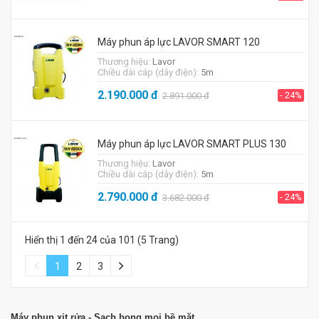
Máy phun áp lực LAVOR SMART 120
Thương hiệu:
Lavor
Chiều dài cáp (dây điện):
5m
2.190.000
đ
- 24%
2.891.000
đ
Máy phun áp lực LAVOR SMART PLUS 130
Thương hiệu:
Lavor
Chiều dài cáp (dây điện):
5m
2.790.000
đ
- 24%
3.682.000
đ
Hiển thị 1 đến 24 của 101 (5 Trang)
1
2
3
Máy phun xịt rửa - Sạch bong mọi bề mặt