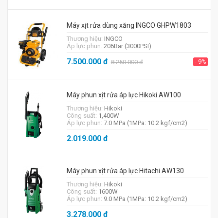
Máy xịt rửa dùng xăng INGCO GHPW1803
Thương hiệu:
INGCO
Áp lực phun:
206Bar (3000PSI)
7.500.000
đ
- 9%
8.250.000
đ
Máy phun xịt rửa áp lực Hikoki AW100
Thương hiệu:
Hikoki
Công suất:
1,400W
Áp lực phun:
7.0 MPa (1MPa: 10.2 kgf/cm2)
2.019.000
đ
Máy phun xịt rửa áp lực Hitachi AW130
Thương hiệu:
Hikoki
Công suất:
1600W
Áp lực phun:
9.0 MPa (1MPa: 10.2 kgf/cm2)
3.278.000
đ