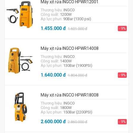
Máy xịt rửa INGCO HPWR12001
Thương hiệu:
INGCO
Công suất:
1200W
Áp lực phun:
90Bar (1300 psi)
1.455.000
đ
- 9%
1.601.000
đ
Máy xịt rửa INGCO HPWR14008
Thương hiệu:
INGCO
Công suất:
1400W
Áp lực phun:
130Bar (1900PSI)
1.640.000
đ
- 9%
1.804.000
đ
Máy xịt rửa INGCO HPWR18008
Thương hiệu:
INGCO
Công suất:
1800W
Áp lực phun:
150Bar (2200PSI)
2.600.000
đ
- 9%
2.860.000
đ