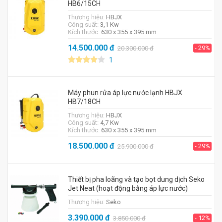
HB6/15CH
Thương hiệu:
HBJX
Công suất:
3,1 Kw
Kích thước:
630 x 355 x 395 mm
14.500.000
đ
- 29%
20.300.000
đ
1
Máy phun rửa áp lực nước lạnh HBJX
HB7/18CH
Thương hiệu:
HBJX
Công suất:
4,7 Kw
Kích thước:
630 x 355 x 395 mm
18.500.000
đ
- 29%
25.900.000
đ
Thiết bị pha loãng và tạo bọt dung dịch Seko
Jet Neat (hoạt động bằng áp lực nước)
Thương hiệu:
Seko
3.390.000
đ
- 12%
3.850.000
đ