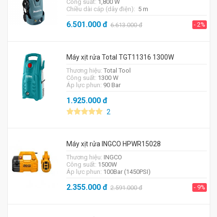
Công suất:
1,800 W
Chiều dài cáp (dây điện):
5 m
6.501.000
đ
- 2%
6.613.000
đ
Máy xịt rửa Total TGT11316 1300W
Thương hiệu:
Total Tool
Công suất:
1300 W
Áp lực phun:
90 Bar
1.925.000
đ
2
Máy xịt rửa INGCO HPWR15028
Thương hiệu:
INGCO
Công suất:
1500W
Áp lực phun:
100Bar (1450PSI)
2.355.000
đ
- 9%
2.591.000
đ