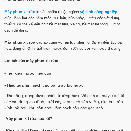
Máy phun xịt rửa
là sản phẩm thuộc ngành
vệ sinh công nghiệp
giúp đánh bật các nấm mốc, bụi bẩn, bùn nhầy,... trên các vật dụng,
thiết bị có thể kể đến như bề mặt nhà, xe cộ, bề mặt bê tông,... một
cách dễ dàng.
Máy phun xịt rửa
cao áp cùng với áp lực phun tối đa lên đến 125 bar,
hoạt động ổn định, tiết kiệm nước đến 70% so với vòi nước thường.
Lợi ích của máy phun xít rửa:
Tiết kiệm nước hiệu quả
-
- Hiệu quả làm sạch cao bằng áp lực nước
- Đa năng, dùng được nhiều trường hợp: Vệ sinh xe máy, xe ô tô,
các vật dụng gia đình, tưới cây, làm sạch sân vườn, rửa bụi trên
kính, hồ bơi, khu sân chơi, làm sạch sâu các góc nhỏ...
Máy phun xịt rửa nào tốt?
Hiện nay,
Fact-Depot
đang phân phối một số sản phẩm
máy phun xịt