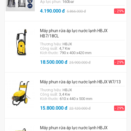
Áp lực phun:
160bar
4.190.000
đ
- 29%
5.866.000
đ
Máy phun rửa áp lực nước lạnh HBJX
HB7/18CL
Thương hiệu:
HBJX
Công suất:
4,7 Kw
Kích thước:
790 x 400 x420 mm
18.500.000
đ
- 29%
25.900.000
đ
Máy phun rửa áp lực nước lạnh HBJX W7/13
Thương hiệu:
HBJX
Công suất:
3,4 Kw
Kích thước:
610 x 440 x 500 mm
15.800.000
đ
- 29%
22.120.000
đ
Máy phun rửa áp lực nước lạnh HBJX