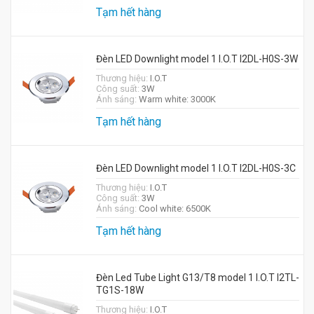
Tạm hết hàng
Đèn LED Downlight model 1 I.O.T I2DL-H0S-3W
Thương hiệu:
I.O.T
Công suất:
3W
Ánh sáng:
Warm white: 3000K
Tạm hết hàng
Đèn LED Downlight model 1 I.O.T I2DL-H0S-3C
Thương hiệu:
I.O.T
Công suất:
3W
Ánh sáng:
Cool white: 6500K
Tạm hết hàng
Đèn Led Tube Light G13/T8 model 1 I.O.T I2TL-
TG1S-18W
Thương hiệu:
I.O.T