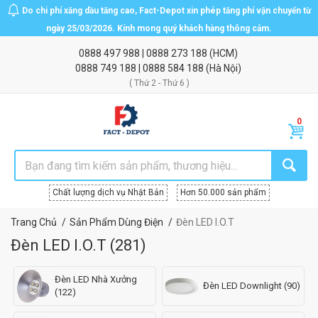
Do chi phí xăng dầu tăng cao, Fact-Depot xin phép tăng phí vận chuyển từ
ngày 25/03/2026. Kính mong quý khách hàng thông cảm.
0888 497 988
|
0888 273 188
(HCM)
0888 749 188
|
0888 584 188
(Hà Nội)
( Thứ 2 - Thứ 6 )
Chất lượng dịch vụ Nhật Bản
Hơn 50.000 sản phẩm
Trang Chủ
Sản Phẩm Dùng Điện
Đèn LED I.O.T
Đèn LED I.O.T
(
281
)
Đèn LED Nhà Xưởng
Đèn LED Downlight (90)
(122)