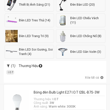
Thiết Bị Ánh Sáng (21)
Đèn Bàn LED (20)
Đèn LED Chiếu Vách
Đèn LED Treo Thả (14)
(11)
Đèn LED Trang Trí (9)
Đèn LED Chống Nổ (8)
Đèn LED Soi Gương, Soi
Đèn LED Sân Vườn (3)
Tranh (4)
(1)
Thương Hiệu
I.O.T
Xóa tất cả
Bóng đèn Bulb Light E27 I.O.T I2BL-B7S-3W
Thương hiệu:
I.O.T
Công suất:
3W
Ánh sáng:
Warm white: 3000K