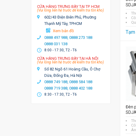
SDJA
CỬA HÀNG TRƯNG BÀY TẠI TP. HCM
(Vui lòng liên hệ trước để kiểm tra tồn kho)
Th
602/43 Điện Biên Phủ, Phường
Cô
Qu
Thạnh Mỹ Tây, TPHCM
Xem bản đồ
Tạm 
0888 497 988,
0888 273 188
0888 031 138
8:00 - 17:30, T2 - T6
CỬA HÀNG TRƯNG BÀY TẠI HÀ NỘI
(Vui lòng liên hệ trước để kiểm tra tồn kho)
Số 82 Ngõ 61 Hoàng Cầu, Ô Chợ
Dừa, Đống Đa, Hà Nội
0888 749 188,
0888 584 188
0888 719 388,
0888 402 188
8:30 - 17:30, T2 - T6
Đèn 
SDJA
Th
Cô
Án