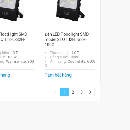
Flood light SMD
Đèn LED Flood light SMD
.O.T I2FL-S2H-
model 2 I.O.T I2FL-S2H-
100C
 hiệu:
I.O.T
Thương hiệu:
I.O.T
uất:
100W
Công suất:
100W
áng:
Warm white: 300
Ánh sáng:
Cool white: 6500
K
 hàng
Tạm hết hàng
1
2
3