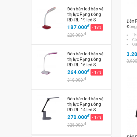
Đèn bàn led bảo vệ
thị lực Rạng Đông
RD-RL-19.led S
Đèn 
đ
187.000
Đông
- 18%
đ
228.000
Th
Cô
Qu
3.2
Đèn bàn led bảo vệ
thị lực Rạng Đông
3.90
RD-RL-16.led S
đ
264.000
- 17%
đ
318.000
Đèn bàn led bảo vệ
thị lực Rạng Đông
RD-RL-14.led S
đ
270.000
- 17%
đ
325.000
Đèn 