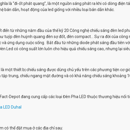
ghĩa là “đi-ốt phát quang”, là một nguồn sáng phát ra khi có dòng điện 
ệ bán dẫn, hoạt động của led giống với nhiều loại bán dẫn khác.
t đến từ những năm đầu của thế kỹ 20 Công nghệ chiếu sáng đèn led phát
ư tuýp đèn huỳnh quang đèn sợ đốt, đèn compact… Sự ra đời của công 
 và ứng dụng cuộc sống. Bắt đầu từ những diode phát sáng đầu tiên vớ
Đèn Led có công suất lớn luôn cho hiệu quả chiếu sáng cao, nhưng lại siêu
là một thiết bị chiếu sáng được dùng chủ yếu trên các phương tiện cơ giớ
tập trung, chiếu ngang mặt đường và có khả năng chiếu sáng khoảng 10
, Fact-Depot đang cung cấp các loại Đèn Pha LED thuộc thương hiệu nổi t
a LED Duhal
 có thể đặt mua ở các địa chỉ sau: