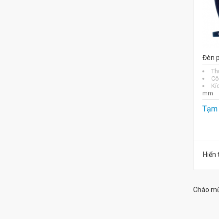
Đèn 
Th
Cô
Kí
mm
Tạm 
Hiển 
Chào mừ