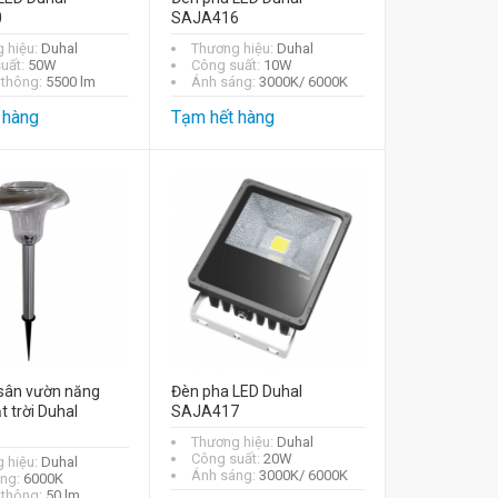
0
SAJA416
 hiệu:
Duhal
Thương hiệu:
Duhal
uất:
50W
Công suất:
10W
thông:
5500 lm
Ánh sáng:
3000K/ 6000K
 hàng
Tạm hết hàng
sân vườn năng
Đèn pha LED Duhal
 trời Duhal
SAJA417
Thương hiệu:
Duhal
Công suất:
20W
 hiệu:
Duhal
Ánh sáng:
3000K/ 6000K
áng:
6000K
thông:
50 lm