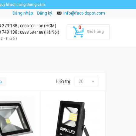
 quý khách hàng thông cảm.
Đăng nhập
Đăng ký
info@fact-depot.com
8 273 188
;
(HCM)
0888 031 138
Giỏ hàng
8 749 188
;
(Hà Nội)
0888 584 188
 2 - Thứ 6 )
Hiển thị:
20
p