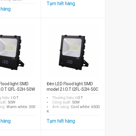
Tạm hết hàng
 hàng
Flood light SMD
Đèn LED Flood light SMD
I.O.T I2FL-S2H-50W
model 2 I.O.T I2FL-S2H-50C
 hiệu:
I.O.T
Thương hiệu:
I.O.T
uất:
50W
Công suất:
50W
áng:
Warm white: 300
Ánh sáng:
Cool white: 6500
K
 hàng
Tạm hết hàng