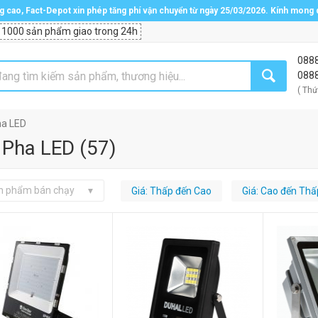
ng cao, Fact-Depot xin phép tăng phí vận chuyển từ ngày 25/03/2026. Kính mong
 1000 sản phẩm giao trong 24h
088
088
( Thứ
ha LED
 Pha LED
(
57
)
n phẩm bán chạy
Giá: Thấp đến Cao
Giá: Cao đến Thấ