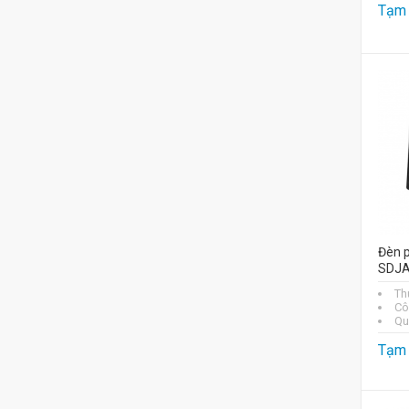
Tạm 
Đèn 
SDJA
Th
Cô
Qu
Tạm 