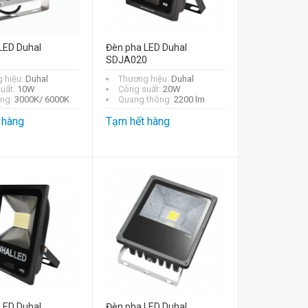
LED Duhal
Đèn pha LED Duhal
1
SDJA020
 hiệu:
Duhal
Thương hiệu:
Duhal
uất:
10W
Công suất:
20W
áng:
3000K/ 6000K
Quang thông:
2200 lm
 hàng
Tạm hết hàng
LED Duhal
Đèn pha LED Duhal