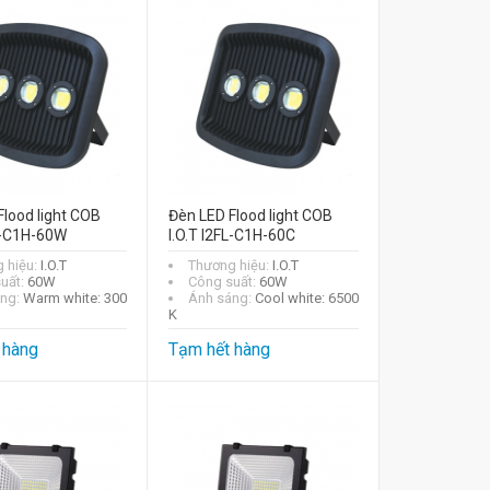
Flood light COB
Đèn LED Flood light COB
FL-C1H-60W
I.O.T I2FL-C1H-60C
 hiệu:
I.O.T
Thương hiệu:
I.O.T
uất:
60W
Công suất:
60W
áng:
Warm white: 300
Ánh sáng:
Cool white: 6500
K
 hàng
Tạm hết hàng