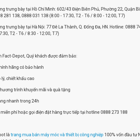
ng trưng bày tại Hồ Chí Minh: 602/43 Điện Biên Phủ, Phường 22, Quận 
8 281 138, 0888 031 138 (8:00 - 17:30, T2 - T6 / 8:00 - 12:00, T7)
ng trưng bày tại Hà Nội: 77 Đê La Thành, Q. Đống Đa, HN. Hotline: 0888
7:30, T2 - T6 / 8:30 - 12:00, T7)
n Fact-Depot, Quý khách được đảm bảo:
hính hãng có bảo hành
 lý, chiết khấu cao
chương trình khuyến mãi và quà tặng
hàng nhanh trong 24h
 miễn phí hoặc gọi điện đặt hàng trực tiếp tại hotline 0888 273 188
pot là
trang mua bán máy móc và thiết bị công nghiệp
100% vốn đầu tư N