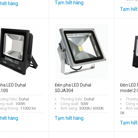
Tạm hết hàng
hết hàng
Tạm hết
pha LED Duhal
Đèn pha LED Duhal
Đèn LED 
100
SDJA304
model 2 
ương hiệu:
Duhal
Thương hiệu:
Duhal
Thương
ng suất:
100W
Công suất:
50W
Công s
ang thông:
11000 lm
Ánh sáng:
3000K/ 6000K
Ánh s
0K
hết hàng
Tạm hết hàng
Tạm hết