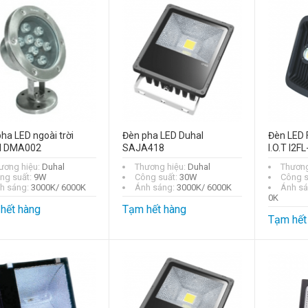
ha LED ngoài trời
Đèn pha LED Duhal
Đèn LED 
l DMA002
SAJA418
I.O.T I2
ương hiệu:
Duhal
Thương hiệu:
Duhal
Thương
ng suất:
9W
Công suất:
30W
Công s
h sáng:
3000K/ 6000K
Ánh sáng:
3000K/ 6000K
Ánh s
0K
hết hàng
Tạm hết hàng
Tạm hết