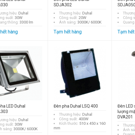
030
SDJA302
SDJA05
ương hiệu:
Duhal
Thương hiệu:
Duhal
Thương
ng suất:
30W
Công suất:
20W
Công s
ang thông:
3300 lm
Ánh sáng:
3000K/ 6000K
Quang 
hết hàng
Tạm hết hàng
Tạm hết
pha LED Duhal
Đèn pha Duhal LSQ 400
Đèn LED 
303
lượng mặt
Thương hiệu:
Duhal
DVA201
Công suất:
400W
ương hiệu:
Duhal
Kích thước:
510 x 450 x 160
ng suất:
30W
Thương
mm
h sáng:
3000K/ 6000K
Ánh s
Quang 