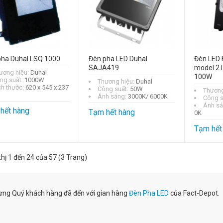
pha Duhal LSQ 1000
Đèn pha LED Duhal
Đèn LED 
SAJA419
model 2 I
ương hiệu:
Duhal
100W
ng suất:
1000W
Thương hiệu:
Duhal
ch thước:
620 x 545 x 237
Công suất:
50W
Thương
Ánh sáng:
3000K/ 6000K
Công s
Ánh s
hết hàng
Tạm hết hàng
0K
Tạm hết
thị 1 đến 24 của 57 (3 Trang)
ng Quý khách hàng đã đến với gian hàng
Đèn Pha LED
của Fact-Depot.