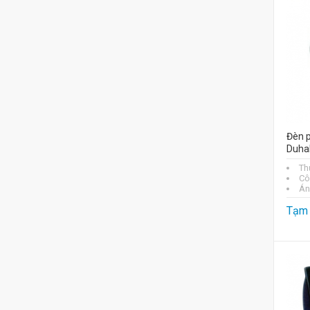
Đèn p
Duha
Th
Cô
Án
Tạm 