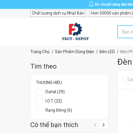
Do chi phí xăng dầu tă
Chất lượng dịch vụ Nhật Bản
Hơn 50000 sản phẩm |
Trang Chủ
Sản Phẩm Dùng Điện
Đèn LED
Đèn P
Đèn
Tìm theo
Sả
THƯƠNG HIỆU
Duhal (29)
I.O.T (22)
Rạng Đông (6)
Có thể bạn thích