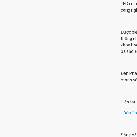
LED có n
công ngh
Được biế
thống nh
khoa học
đa sắc. 
Đèn Pha 
mạnh và 
Hiện tại
-
Đèn Ph
Sản phẩm