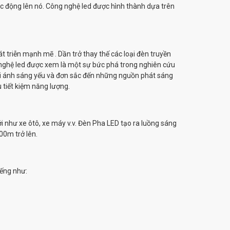
tác động lên nó. Công nghệ led được hình thành dựa trên
 triễn mạnh mẽ . Dần trở thay thế các loại đèn truyền
nghệ led được xem là một sự bức phá trong nghiên cứu
i ánh sáng yếu và đơn sắc đến những nguồn phát sáng
 tiết kiệm năng lượng.
i như xe ôtô, xe máy v.v. Đèn Pha LED tạo ra luồng sáng
0m trở lên.
iếng như: