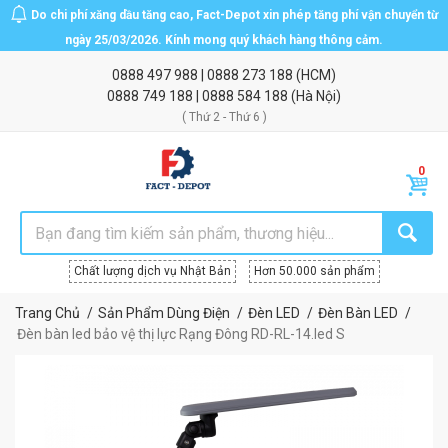
Do chi phí xăng dầu tăng cao, Fact-Depot xin phép tăng phí vận chuyển từ
ngày 25/03/2026. Kính mong quý khách hàng thông cảm.
0888 497 988
|
0888 273 188
(HCM)
0888 749 188
|
0888 584 188
(Hà Nội)
( Thứ 2 - Thứ 6 )
Chất lượng dịch vụ Nhật Bản
Hơn 50.000 sản phẩm
Trang Chủ
Sản Phẩm Dùng Điện
Đèn LED
Đèn Bàn LED
Đèn bàn led bảo vệ thị lực Rạng Đông RD-RL-14.led S