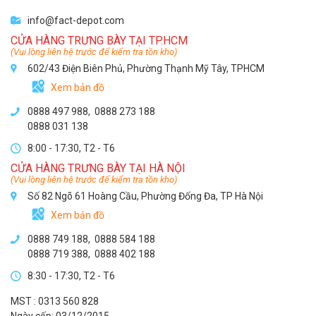
info@fact-depot.com
CỬA HÀNG TRƯNG BÀY TẠI TP.HCM
(Vui lòng liên hệ trước để kiểm tra tồn kho)
602/43 Điện Biên Phủ, Phường Thạnh Mỹ Tây, TPHCM
Xem bản đồ
0888 497 988,
0888 273 188
0888 031 138
8:00 - 17:30, T2 - T6
CỬA HÀNG TRƯNG BÀY TẠI HÀ NỘI
(Vui lòng liên hệ trước để kiểm tra tồn kho)
Số 82 Ngõ 61 Hoàng Cầu, Phường Đống Đa, TP Hà Nội
Xem bản đồ
0888 749 188
,
0888 584 188
0888 719 388
,
0888 402 188
8:30 - 17:30, T2 - T6
MST : 0313 560 828