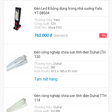
Đèn Led 8 bóng dùng trong nhà xưởng Yato
YT-08504
Thương hiệu:
Yato
Công suất:
12V
Chất liệu:
nhựa PVC
762.000
đ
- 9%
838.000
đ
Đèn công nghiệp chóa sơn tĩnh điện Duhal LTH
120
Thương hiệu:
Duhal
Công suất:
9W
Kích thước:
612 x 185 x 91 mm
Tạm hết hàng
Đèn công nghiệp chóa sơn tĩnh điện Duhal TTH
114
Thương hiệu:
Duhal
Công suất:
1x14W