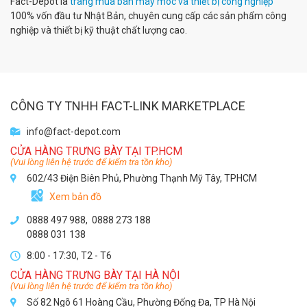
Fact-Depot là
trang mua bán máy móc và thiết bị công nghiệp
100% vốn đầu tư Nhật Bản, chuyên cung cấp các sản phẩm công
nghiệp và thiết bị kỹ thuật chất lượng cao.
CÔNG TY TNHH FACT-LINK MARKETPLACE
info@fact-depot.com
CỬA HÀNG TRƯNG BÀY TẠI TP.HCM
(Vui lòng liên hệ trước để kiểm tra tồn kho)
602/43 Điện Biên Phủ, Phường Thạnh Mỹ Tây, TPHCM
Xem bản đồ
0888 497 988,
0888 273 188
0888 031 138
8:00 - 17:30, T2 - T6
CỬA HÀNG TRƯNG BÀY TẠI HÀ NỘI
(Vui lòng liên hệ trước để kiểm tra tồn kho)
Số 82 Ngõ 61 Hoàng Cầu, Phường Đống Đa, TP Hà Nội