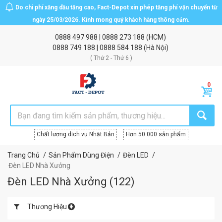
Do chi phí xăng dầu tăng cao, Fact-Depot xin phép tăng phí vận chuyển từ
ngày 25/03/2026. Kính mong quý khách hàng thông cảm.
0888 497 988
|
0888 273 188
(HCM)
0888 749 188
|
0888 584 188
(Hà Nội)
( Thứ 2 - Thứ 6 )
Chất lượng dịch vụ Nhật Bản
Hơn 50.000 sản phẩm
Trang Chủ
Sản Phẩm Dùng Điện
Đèn LED
Đèn LED Nhà Xưởng
Đèn LED Nhà Xưởng
(
122
)
Thương Hiệu