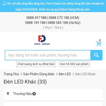
Do chi phí xăng dầu tăng cao, Fact-Depot xin phép tăng phí vận chuyển từ
ngày 25/03/2026. Kính mong quý khách hàng thông cảm.
0888 497 988
|
0888 273 188
(HCM)
0888 749 188
|
0888 584 188
(Hà Nội)
( Thứ 2 - Thứ 6 )
Chất lượng dịch vụ Nhật Bản
Hơn 50.000 sản phẩm
Trang Chủ
Sản Phẩm Dùng Điện
Đèn LED
Đèn LED Khác
Đèn LED Khác
(
33
)
Thương Hiệu