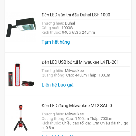
Đèn LED sân thi đấu Duhal LSH 1000
Thương hiệu:
Duhal
Công suất:
1000W
Kích thước:
940 x 653 x 245mm
Tạm hết hàng
Đèn LED USB bỏ túi Milwaukee L4 FL-201
Thương hiệu:
Milwaukee
Quang thông:
Cao: 445Lm Thấp: 100Lm
Liên hệ báo giá
Đèn LED đứng Milwaukee M12 SAL-0
Thương hiệu:
Milwaukee
Quang thông:
Cao: 1400Lm Thấp: 700Lm
Kích thước:
Chiều cao tối đa:1.7m Chiều dài thu gọ
n: 0.8m