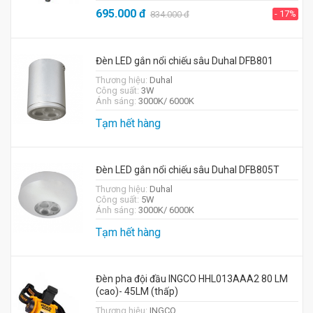
695.000
đ
- 17%
834.000
đ
Đèn LED gắn nổi chiếu sâu Duhal DFB801
Thương hiệu:
Duhal
Công suất:
3W
Ánh sáng:
3000K/ 6000K
Tạm hết hàng
Đèn LED gắn nổi chiếu sâu Duhal DFB805T
Thương hiệu:
Duhal
Công suất:
5W
Ánh sáng:
3000K/ 6000K
Tạm hết hàng
Đèn pha đội đầu INGCO HHL013AAA2 80 LM
(cao)- 45LM (thấp)
Thương hiệu:
INGCO