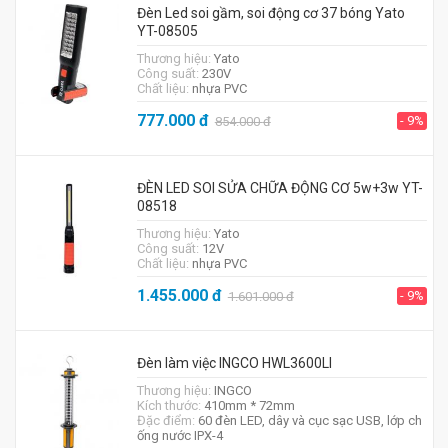
Đèn Led soi gầm, soi động cơ 37 bóng Yato
YT-08505
Thương hiệu:
Yato
Công suất:
230V
Chất liệu:
nhựa PVC
777.000
đ
- 9%
854.000
đ
ĐÈN LED SOI SỬA CHỮA ĐỘNG CƠ 5w+3w YT-
08518
Thương hiệu:
Yato
Công suất:
12V
Chất liệu:
nhựa PVC
1.455.000
đ
- 9%
1.601.000
đ
Đèn làm việc INGCO HWL3600LI
Thương hiệu:
INGCO
Kích thước:
410mm * 72mm
Đặc điểm:
60 đèn LED, dây và cục sạc USB, lớp ch
ống nước IPX-4