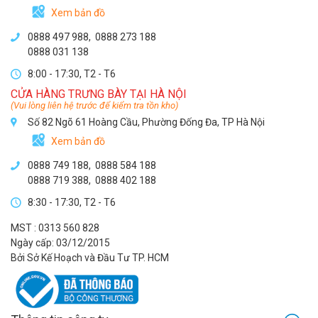
Xem bản đồ
0888 497 988,
0888 273 188
0888 031 138
8:00 - 17:30, T2 - T6
CỬA HÀNG TRƯNG BÀY TẠI HÀ NỘI
(Vui lòng liên hệ trước để kiểm tra tồn kho)
Số 82 Ngõ 61 Hoàng Cầu, Phường Đống Đa, TP Hà Nội
Xem bản đồ
0888 749 188
,
0888 584 188
0888 719 388
,
0888 402 188
8:30 - 17:30, T2 - T6
MST : 0313 560 828
Ngày cấp: 03/12/2015
Bởi Sở Kế Hoạch và Đầu Tư TP. HCM