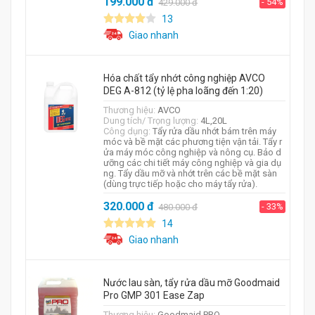
199.000
đ
- 54%
429.000
đ
13
Giao nhanh
Hóa chất tẩy nhớt công nghiệp AVCO
DEG A-812 (tỷ lệ pha loãng đến 1:20)
Thương hiệu:
AVCO
Dung tích/ Trọng lượng:
4L,20L
Công dụng:
Tẩy rửa dầu nhớt bám trên máy
móc và bề mặt các phương tiện vận tải. Tẩy r
ửa máy móc công nghiệp và nông cụ. Bảo d
ưỡng các chi tiết máy công nghiệp và gia dụ
ng. Tẩy dầu mỡ và nhớt trên các bề mặt sàn
(dùng trực tiếp hoặc cho máy tẩy rửa).
320.000
đ
- 33%
480.000
đ
14
Giao nhanh
Nước lau sàn, tẩy rửa dầu mỡ Goodmaid
Pro GMP 301 Ease Zap
Thương hiệu:
Goodmaid PRO