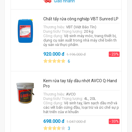
Giao nhanh
Chất tẩy rửa công nghiệp VBT Sunred LP
Thương hiệu:
VBT (Việt Bảo Tín)
Dung tích/ Trọng lượng:
20 kg
Công dụng:
Vệ sinh máy móc, trang thiết bị,
dụng cụ sản xuất trong nhà máy chế biến th
ủy sản và thực phẩm.
920.000
đ
- 23%
1.196.000
đ
6
Kem rửa tay tẩy dầu nhớt AVCO Q-Hand
Pro
Thương hiệu:
AVCO
Dung tích/ Trọng lượng:
4L, 20L
Công dụng:
Vệ sinh tay, làm sạch dầu mỡ và
các vết bẩn cứng đầu, loại trừ và ức chế sự p
hát triển của vi khuẩn
698.000
đ
- 33%
1.047.000
đ
3