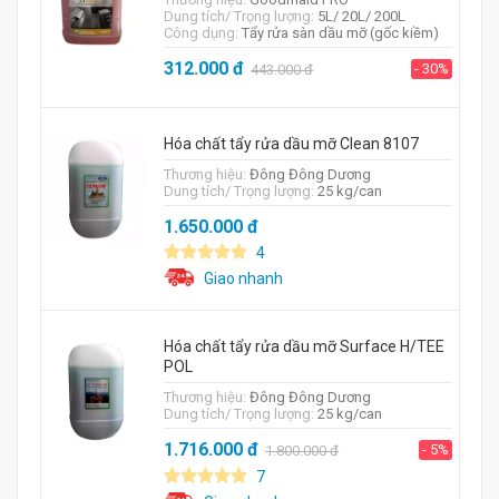
Dung tích/ Trọng lượng:
5L/ 20L/ 200L
Công dụng:
Tẩy rửa sàn dầu mỡ (gốc kiềm)
312.000
đ
- 30%
443.000
đ
Hóa chất tẩy rửa dầu mỡ Clean 8107
Thương hiệu:
Đông Đông Dương
Dung tích/ Trọng lượng:
25 kg/can
1.650.000
đ
4
Giao nhanh
Hóa chất tẩy rửa dầu mỡ Surface H/TEE
POL
Thương hiệu:
Đông Đông Dương
Dung tích/ Trọng lượng:
25 kg/can
1.716.000
đ
- 5%
1.800.000
đ
7