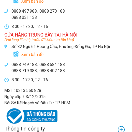
Xem bản đồ
0888 497 988,
0888 273 188
0888 031 138
8:00 - 17:30, T2 - T6
CỬA HÀNG TRƯNG BÀY TẠI HÀ NỘI
(Vui lòng liên hệ trước để kiểm tra tồn kho)
Số 82 Ngõ 61 Hoàng Cầu, Phường Đống Đa, TP Hà Nội
Xem bản đồ
0888 749 188
,
0888 584 188
0888 719 388
,
0888 402 188
8:30 - 17:30, T2 - T6
MST : 0313 560 828
Ngày cấp: 03/12/2015
Bởi Sở Kế Hoạch và Đầu Tư TP. HCM
Thông tin công ty