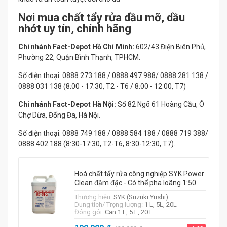
Nơi mua chất tẩy rửa dầu mỡ, dầu
nhớt uy tín, chính hãng
Chi nhánh Fact-Depot Hồ Chí Minh:
602/43 Điện Biên Phủ,
Phường 22, Quận Bình Thạnh, TPHCM.
Số điện thoại: 0888 273 188 / 0888 497 988/ 0888 281 138 /
0888 031 138 (8:00 - 17:30, T2 - T6 / 8:00 - 12:00, T7)
Chi nhánh Fact-Depot Hà Nội:
Số 82 Ngõ 61 Hoàng Cầu, Ô
Chợ Dừa, Đống Đa, Hà Nội.
Số điện thoại: 0888 749 188 / 0888 584 188 / 0888 719 388/
0888 402 188 (8:30-17:30, T2-T6, 8:30-12:30, T7).
Hoá chất tẩy rửa công nghiệp SYK Power
Clean đậm đặc - Có thể pha loãng 1:50
Thương hiệu:
SYK (Suzuki Yushi)
Dung tích/ Trọng lượng:
1 L, 5L, 20L
Đóng gói:
Can 1 L, 5 L, 20 L