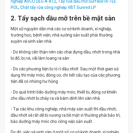
nghiệp AVCO DEG A-812
,
Tẩy rửa dầu mỡ Surface H/TEE
POL
,
Chất tẩy rửa công nghiệp VBT Sunred LP
2. Tẩy sạch dầu mỡ trên bề mặt sàn
Một số nguyên dẫn mà các cơ sở kinh doanh, xí nghiệp,
trường học, bệnh viện, nhà xưởng sản xuất phải thường
xuyên vệ sinh sàn nhà:
- Do không cẩn thận nên các chai đựng dầu, nhớt trong nhà
bị đổ, bị rơi, vãi làm loang ra sàn
- Do các phương tiện bị rò rỉ dầu nhớt. Sau một thời gian sử
dụng thì máy móc, động cơ, chi tiết cấu tạo của các phương
tiện đã có những hư hỏng.
- Do quá trình bão dưỡng máy móc, thiết bị, động cơ khiến
cho dầu nhớt bị chảy ra và bám dính lên sàn nhà.
- Tại các khu công nghiệp, nhà máy sản xuất thì dầu nhớt,
dầu nhớt sẽ rất dễ bị vương ra bề mặt vì thường phải bảo trì,
bảo dưỡng máy móc cho công việc sản xuất .
Do đó, việc vệ sinh sàn ở một số cơ sở kinh doanh, xí nghiệp,