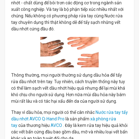
nhớt - chất dùng để bôi trơn các động cơ trong ngành sản
xuất công nghiệp. Và tay là bộ phận tiếp xúc nhiều nhất với
chúng. Nếu không có phương pháp rửa tay cùng Nước rửa
tay chuyên dụng thì thật không dễ để tẩy sạch những vết
dầu nhớt cứng đầu đó.
Thông thường, mọi người thường sử dụng dầu hỏa để tẩy
rửa dầu nhớt trên tay. Tuy nhiên, cách truyền thống này tuy
có thể làm sạch vết dầu nhớt hiệu quả nhưng để lại mùi khá
khó chịu cho người sử dụng. Hơn nữa mùi dầu hỏa này bám
mùi rất lâu và có tác hại xấu đến da của người sử dụng.
Thay vì dầu hỏa, mọi người có thể cân nhắc
Nước rửa tay tẩy
dầu nhớt AVCO Q-Hand Pro
là sản phẩm
xà phòng rửa
tay
của thương hiệu
AVCO
. Đây là kem rửa tay hiệu quả khỏi
các vết bẩn cứng đầu bao gồm dầu, mỡ và nhiều loại vết bẩn
khác và an toàn tuyệt đối cho da