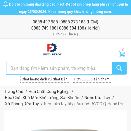
Do chi phí xăng dầu tăng cao, Fact-Depot xin phép tăng phí vận chuyển từ
ngày 25/03/2026. Kính mong quý khách hàng thông cảm.
0888 497 988
|
0888 273 188
(HCM)
0888 749 188
|
0888 584 188
(Hà Nội)
( Thứ 2 - Thứ 6 )
Chất lượng dịch vụ Nhật Bản
Hơn 50.000 sản phẩm
Trang Chủ
Hóa Chất Công Nghiệp
Hóa Chất Khử Mùi, Khử Trùng, Sát Khuẩn
Nước Rửa Tay
Xà Phòng Rửa Tay
Kem rửa tay tẩy dầu nhớt AVCO Q-Hand Pro