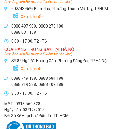
(Vui lòng liên hệ trước để kiểm tra tồn kho)
602/43 Điện Biên Phủ, Phường Thạnh Mỹ Tây, TPHCM
Xem bản đồ
0888 497 988,
0888 273 188
0888 031 138
8:00 - 17:30, T2 - T6
CỬA HÀNG TRƯNG BÀY TẠI HÀ NỘI
(Vui lòng liên hệ trước để kiểm tra tồn kho)
Số 82 Ngõ 61 Hoàng Cầu, Phường Đống Đa, TP Hà Nội
Xem bản đồ
0888 749 188
,
0888 584 188
0888 719 388
,
0888 402 188
8:30 - 17:30, T2 - T6
MST : 0313 560 828
Ngày cấp: 03/12/2015
Bởi Sở Kế Hoạch và Đầu Tư TP. HCM