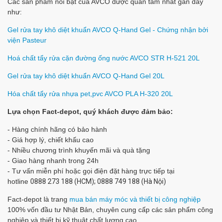
Các sản phẩm nổi bật của AVCO được quan tâm nhất gần đây
như:
Gel rửa tay khô diệt khuẩn AVCO Q-Hand Gel - Chứng nhận bởi
viện Pasteur
Hoá chất tẩy rửa cặn đường ống nước AVCO STR H-521 20L
Gel rửa tay khô diệt khuẩn AVCO Q-Hand Gel 20L
Hóa chất tẩy rửa nhựa pet,pvc AVCO PLA H-320 20L
Lựa chọn Fact-depot, quý khách được đảm bảo:
- Hàng chính hãng có bảo hành
- Giá hợp lý, chiết khấu cao
- Nhiều chương trình khuyến mãi và quà tặng
- Giao hàng nhanh trong 24h
- Tư vấn miễn phí hoặc gọi điện đặt hàng trực tiếp tại
hotline
0888 273 188 (HCM); 0888 749 188 (Hà Nội)
Fact-depot là trang
mua bán máy móc và thiết bị công nghiệp
100% vốn đầu tư Nhật Bản, chuyên cung cấp các sản phẩm công
nghiệp và thiết bị kỹ thuật chất lượng cao.