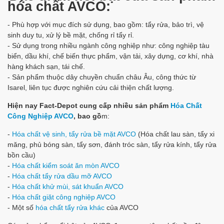
hóa chất AVCO:
- Phù hợp với mục đích sử dụng, bao gồm: tẩy rửa, bảo trì, vệ
sinh duy tu, xử lý bề mặt, chống rỉ tẩy rỉ.
- Sử dụng trong nhiều ngành công nghiệp như: công nghiệp tàu
biển, dầu khí, chế biến thực phẩm, vận tải, xây dựng, cơ khí, nhà
hàng khách sạn, tái chế.
- Sản phẩm thuộc dây chuyền chuẩn châu Âu, công thức từ
Isarel, liên tục được nghiên cứu cải thiện chất lượng.
Hiện nay Fact-Depot cung cấp nhiều sản phẩm
Hóa Chất
Công Nghiệp AVCO
, bao gồ
m:
-
Hóa chất vệ sinh, tẩy rửa bề mặt AVCO
(Hóa chất lau sàn, tẩy xi
măng, phủ bóng sàn, tẩy sơn, đánh tróc sàn, tẩy rửa kính, tẩy rửa
bồn cầu)
-
Hóa chất kiểm soát ăn mòn AVCO
-
Hóa chất tẩy rửa dầu mỡ AVCO
-
Hóa chất khử mùi, sát khuẩn AVCO
-
Hóa chất giặt công nghiệp AVCO
- Một số
hóa chất tẩy rửa khác
của AVCO