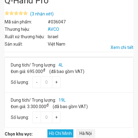
Q-Hand Pro
(3 nhận xét)
Mã sản phẩm:
#036047
Thương hiệu:
AVCO
Xuất xứ thương hiệu:
Israel
Sản xuất:
Việt Nam
Xem chi tiết
Dung tích/ Trọng lượng:
4L
đ
Đơn giá:
695.000
(đã bao gồm VAT)
Số lượng:
-
+
Dung tích/ Trọng lượng:
19L
đ
Đơn giá:
3.300.000
(đã bao gồm VAT)
Số lượng:
-
+
Hồ Chí Minh
Hà Nội
Chọn khu vực: