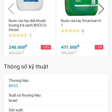
Nước rửa tay diệt khuẩn
Nước rửa tay Smartsan H-
hương trà xanh AVCO Q-
1
Sense
5
1
đ
đ
240.000
471.000
- 33%
- 5%
đ
đ
360.000
495.000
Thông số kỹ thuật
Thương hiệu:
AVCO
Xuất xứ thương hiệu:
Israel
Sản xuất: