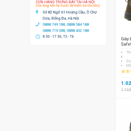
CỬA HÀNG TRƯNG BÀY TẠI HÀ NỘI
(Vui lòng liên hệ trước để kiểm tra tồn kho)
Số 82 Ngõ 61 Hoàng Cầu, Ô Chợ
Dừa, Đống Đa, Hà Nội
0888 749 188,
0888 584 188
0888 719 388,
0888 402 188
8:30 - 17:30, T2 - T6
Giày 
Safet
Th
r
Si
Mà
1.0
1.15