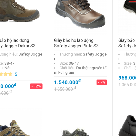
bảo hộ lao động
Giày bảo hộ lao động
Giày bảo 
y Jogger Dakar S3
Safety Jogger Pluto S3
Safety Jo
ương hiệu:
Safety Jogge
Thương hiệu:
Safety Jogge
Thương
r
r
ze:
38-47
Size:
38-47
Size:
3
u:
Nâu
Chất liệu:
Da thật nguyên tấ
Chất li
m Full grain
5
968.00
đ
1.540.000
- 7%
đ
1.065.00
20.000
- 12%
đ
1.650.000
đ
9.000