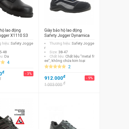
hộ lao động
Giày bảo hộ lao động
ogger X1110 S3
Safety Jogger Dynamica
 hiệu:
Safety Jogge
Thương hiệu:
Safety Jogge
r
5-48
Size:
38-47
ệu:
Da
Chất liệu:
Chất liệu "metal fr
ee", không chứa kim loại
4
2
đ
0
- 3%
đ
912.000
- 9%
đ
đ
1.003.000