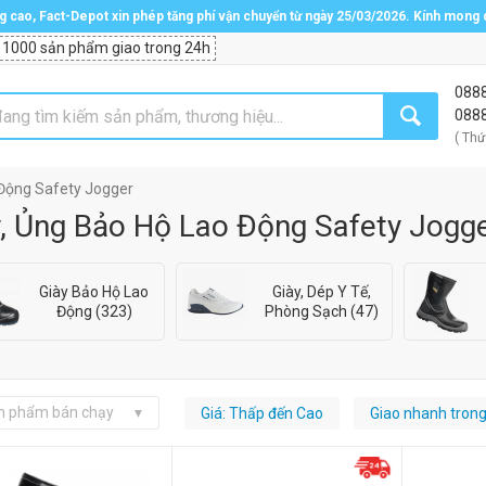
ng cao, Fact-Depot xin phép tăng phí vận chuyển từ ngày 25/03/2026. Kính mong
 1000 sản phẩm giao trong 24h
088
088
( Thứ
 Động Safety Jogger
, Ủng Bảo Hộ Lao Động Safety Jogg
Giày Bảo Hộ Lao
Giày, Dép Y Tế,
Động (323)
Phòng Sạch (47)
n phẩm bán chạy
Giá: Thấp đến Cao
Giao nhanh tron