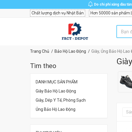
Do chi phí xăng dầu tă
Chất lượng dịch vụ Nhật Bản
Hơn 50000 sản phẩm |
Trang Chủ
Bảo Hộ Lao Động
Giày, Ủng Bảo Hộ Lao
Giày
Tìm theo
DANH MỤC SẢN PHẨM
Giày Bảo Hộ Lao Động
Giày, Dép Y Tế, Phòng Sạch
Ủng Bảo Hộ Lao Động
Sả