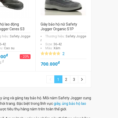
hộ lao động
Giày bảo hộ nữ Safety
ogger Ceres S3
Jogger Organic S1P
 hiệu:
Safety Jogge
Thương hiệu:
Safety Jogge
r
6-42
Size:
36-42
ệu:
Cao su
Màu:
Xám
2
đ
000
- 20%
đ
0
đ
700.000
1
2
3
iày ủng và găng tay bảo hộ. Mỗi năm Safety Jogger cung
hời trang. Đặc biệt trong lĩnh vực
giày, ủng bảo hộ lao
ược tiêu thụ hàng năm trên toàn thế giới.