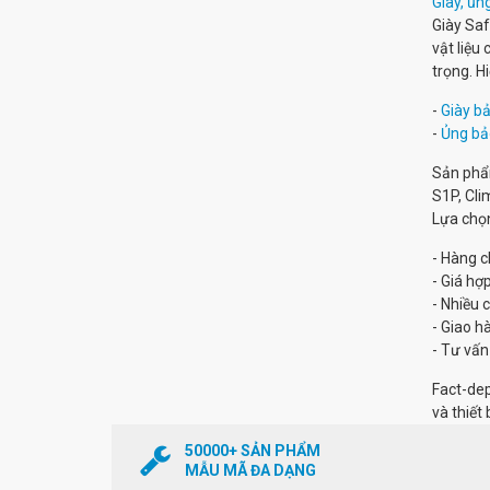
Giày, ủn
Giày Saf
vật liệu
trọng. H
-
Giày b
-
Ủng bả
Sản phẩ
S1P, Cli
Lựa chọ
- Hàng c
- Giá hợp
- Nhiều 
- Giao h
- Tư vấn
Fact-dep
và thiết 
50000+ SẢN PHẨM
MẪU MÃ ĐA DẠNG