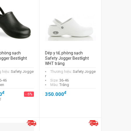
 phòng sạch
Dép y tế, phòng sạch
ogger Bestlight
Safety Jogger Bestlight
WHT trắng
 hiệu:
Safety Jogge
Thương hiệu:
Safety Jogge
r
6-46
Size:
36-46
en
Màu:
Trắng
đ
đ
0
350.000
- 6%
đ