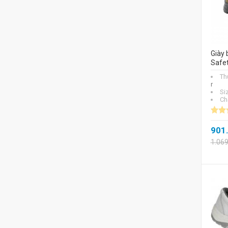
Giày 
Safe
Th
r
Si
Chấ
901
1.06