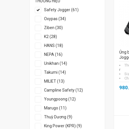
THƯƠNG HIỆU
Safety Jogger (61)
Oxypas (34)
Ziben (30)
K2 (28)
HANS (18)
Ủng b
NEPA (16)
Jogg
Unikhan (14)
Th
r
Takumi (14)
Si
Chấ
MILIET (13)
980
Campline Safety (12)
Youngpoong (12)
Marugo (11)
Thuỳ Dương (9)
King Power (KPR) (9)