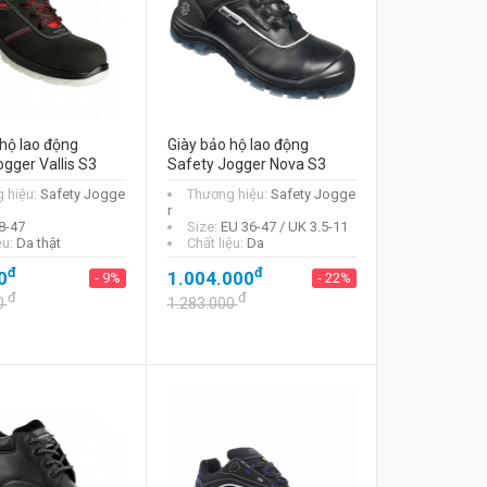
hộ lao động
Giày bảo hộ lao động
gger Vallis S3
Safety Jogger Nova S3
 hiệu:
Safety Jogge
Thương hiệu:
Safety Jogge
r
8-47
Size:
EU 36-47 / UK 3.5-11
ệu:
Da thật
Chất liệu:
Da
đ
đ
0
1.004.000
- 9%
- 22%
đ
đ
0
1.283.000