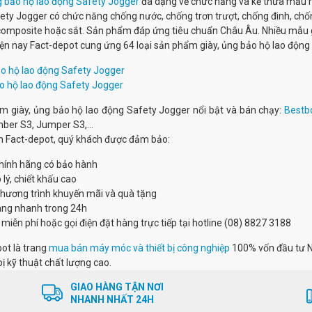
g bảo hộ lao động Safety Jogger
đa dạng về chức năng và kế thừa mẫu 
ety Jogger có chức năng chống nước, chống trơn trượt, chống đinh, chố
 composite hoặc sắt. Sản phẩm đáp ứng tiêu chuẩn Châu Âu. Nhiều mẫu 
iện nay Fact-depot cung ứng 64 loại sản phẩm giày, ủng bảo hộ lao độn
ảo hộ lao động Safety Jogger
o hộ lao động Safety Jogger
m giày, ủng bảo hộ lao động Safety Jogger nổi bật và bán chạy:
Bestb
mber S3, Jumper S3,...
n Fact-depot, quý khách được đảm bảo:
hính hãng có bảo hành
 lý, chiết khấu cao
chương trình khuyến mãi và quà tặng
àng nhanh trong 24h
 miễn phí hoặc gọi điện đặt hàng trực tiếp tại hotline (08) 8827 3188
ot là trang
mua bán máy móc và thiết bị công nghiệp
100% vốn đầu tư N
bị kỹ thuật chất lượng cao.
GIAO HÀNG TẬN NƠI
NHANH NHẤT 24H