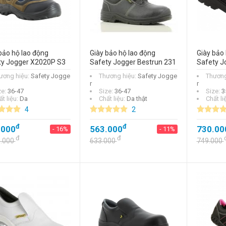
bảo hộ lao động
Giày bảo hộ lao động
Giày bảo 
ty Jogger X2020P S3
Safety Jogger Bestrun 231
Safety J
ương hiệu:
Safety Jogge
Thương hiệu:
Safety Jogge
Thương
r
r
ze:
36-47
Size:
36-47
Size:
3
t liệu:
Da
Chất liệu:
Da thật
Chất li
4
2
đ
đ
.000
563.000
730.00
- 16%
- 11%
đ
đ
9.000
633.000
749.000