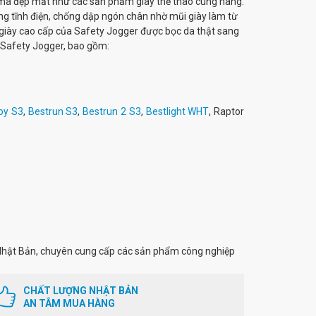
mã đẹp mắt như các sản phẩm giày thể thao cùng hãng.
ng tĩnh điện, chống dập ngón chân nhờ mũi giày làm từ
giày cao cấp của Safety Jogger được bọc da thật sang
g Safety Jogger, bao gồm:
oy S3
,
Bestrun S3
,
Bestrun 2 S3
,
Bestlight WHT
, Raptor
hật Bản, chuyên cung cấp các sản phẩm công nghiệp
CHẤT LƯỢNG NHẬT BẢN
AN TÂM MUA HÀNG