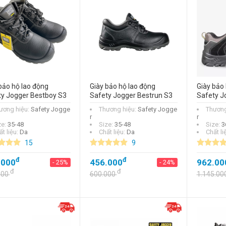
bảo hộ lao động
Giày bảo hộ lao động
Giày bảo 
ty Jogger Bestboy S3
Safety Jogger Bestrun S3
Safety J
ương hiệu:
Safety Jogge
Thương hiệu:
Safety Jogge
Thương
r
r
ze:
35-48
Size:
35-48
Size:
3
t liệu:
Da
Chất liệu:
Da
Chất li
Dép y tế, phòng
15
9
sạch Safety Jogger
đ
Bestlight BLK đen
đ
.000
456.000
962.00
- 25%
- 24%
size 36
đ
đ
000
600.000
1.145.00
đ
350.000
- 20%
đ
440.000
Dép y tế, phòng