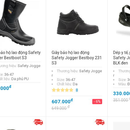
ảo hộ lao động Safety
Giày bảo hộ lao động
Dép y tế,
er Bestboot S3
Safety Jogger Bestboy 231
Safety J
S3
BLK đen
ương hiệu:
Safety Jogge
Thương hiệu:
Safety Jogge
Thương
ze:
36-47
r
r
t liệu:
Da phủ PU
Size:
36-47
Size:
3
Chất liệu:
Da
Màu:
Đ
đ
.000
8
330.00
đ
351.000
607.000
- 6%
đ
649.000