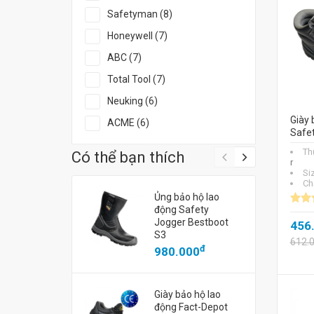
Safetyman (8)
Honeywell (7)
ABC (7)
Total Tool (7)
Neuking (6)
Giày 
ACME (6)
Safe
Th
Có thể bạn thích
r
Si
Chấ
Ủng bảo hộ lao
động Safety
Jogger Bestboot
456
S3
612.
đ
980.000
Giày bảo hộ lao
động Fact-Depot