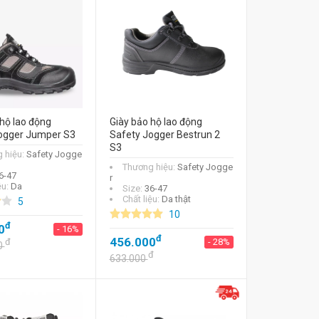
hộ lao động
Giày bảo hộ lao động
ogger Jumper S3
Safety Jogger Bestrun 2
S3
 hiệu:
Safety Jogge
Thương hiệu:
Safety Jogge
6-47
r
ệu:
Da
Size:
36-47
Chất liệu:
Da thật
5
10
đ
0
- 16%
đ
456.000
đ
- 28%
0
đ
633.000