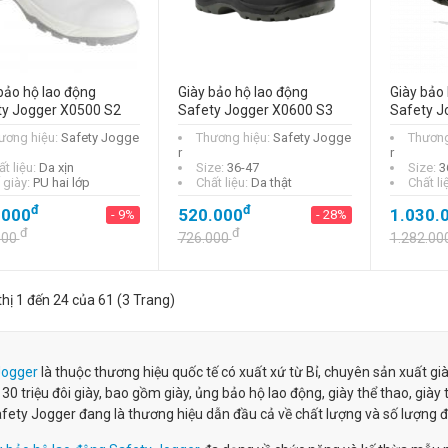
bảo hộ lao động
Giày bảo hộ lao động
Giày bảo 
ty Jogger X0500 S2
Safety Jogger X0600 S3
Safety J
ương hiệu:
Safety Jogge
Thương hiệu:
Safety Jogge
Thương
r
r
t liệu:
Da xịn
Size:
36-47
Size:
3
 giày:
PU hai lớp
Chất liệu:
Da thật
Chất li
đ
đ
.000
520.000
1.030.
- 9%
- 28%
đ
đ
000
726.000
1.282.00
thị 1 đến 24 của 61 (3 Trang)
Jogger
là thuộc thương hiệu quốc tế có xuất xứ từ Bỉ, chuyên sản xuất g
30 triệu đôi giày, bao gồm giày, ủng bảo hộ lao động, giày thể thao, giày t
afety Jogger đang là thương hiệu dẫn đầu cả về chất lượng và số lượng đ