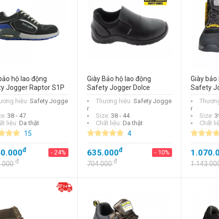
sạch Safety Jogger
Bestlight BLK đen
đ
330.000
- 6%
đ
351.000
bảo hộ lao động
Giày Bảo hộ lao động
Giày bảo 
ty Jogger Raptor S1P
Safety Jogger Dolce
Safety J
ương hiệu:
Safety Jogge
Thương hiệu:
Safety Jogge
Thương
r
r
ze:
38 - 47
Size:
38 - 44
Size:
3
t liệu:
Da thật
Chất liệu:
Da thật
Chất li
15
4
đ
đ
60.000
635.000
1.070.
- 24%
- 10%
đ
đ
0.000
704.000
1.143.00