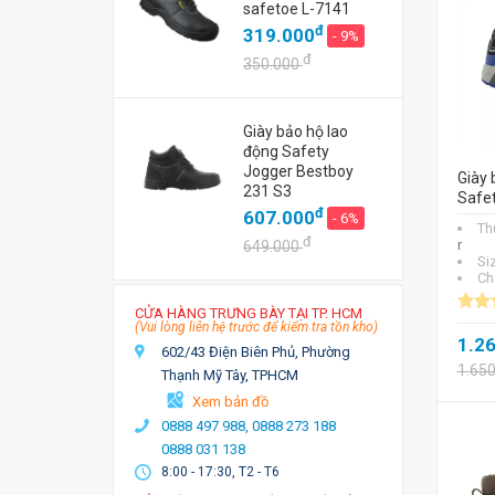
safetoe L-7141
đ
319.000
- 9%
đ
350.000
Giày bảo hộ lao
động Safety
Jogger Bestboy
Giày 
231 S3
Safe
đ
607.000
- 6%
Th
đ
r
649.000
Si
Chấ
CỬA HÀNG TRƯNG BÀY TẠI TP. HCM
(Vui lòng liên hệ trước để kiểm tra tồn kho)
1.2
602/43 Điện Biên Phủ, Phường
1.65
Thạnh Mỹ Tây, TPHCM
Xem bản đồ
0888 497 988,
0888 273 188
0888 031 138
8:00 - 17:30, T2 - T6