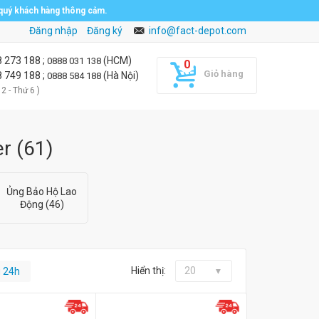
 quý khách hàng thông cảm.
Đăng nhập
Đăng ký
info@fact-depot.com
8 273 188
;
(HCM)
0888 031 138
Giỏ hàng
8 749 188
;
(Hà Nội)
0888 584 188
 2 - Thứ 6 )
er
(
61
)
Ủng Bảo Hộ Lao
Động (46)
Hiển thị:
20
g 24h