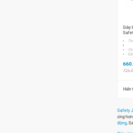
Giày 
Safe
Th
r
Chấ
Đế
660
726.
Hiển 
Safety 
ứng hơn 
động
, S