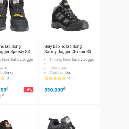
hộ lao động
Giày bảo hộ lao động
ogger Speedy S3
Safety Jogger Climber S3
 hiệu:
Safety Jogge
Thương hiệu:
Safety Jogge
r
9 - 48
Size:
38-43
ệu:
Da xịn
Chất liệu:
Da
4
4
đ
đ
000
930.000
- 6%
đ
0