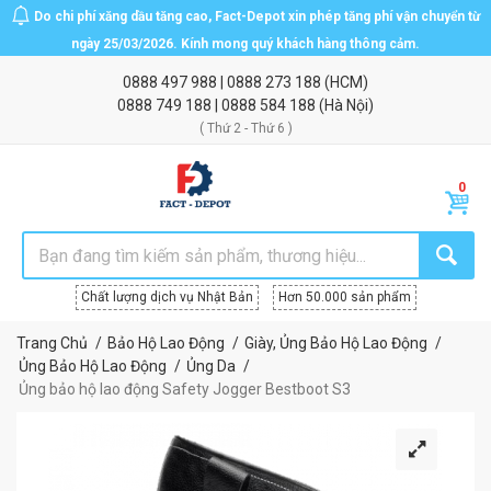
Do chi phí xăng dầu tăng cao, Fact-Depot xin phép tăng phí vận chuyển từ
ngày 25/03/2026. Kính mong quý khách hàng thông cảm.
0888 497 988
|
0888 273 188
(HCM)
0888 749 188
|
0888 584 188
(Hà Nội)
( Thứ 2 - Thứ 6 )
Chất lượng dịch vụ Nhật Bản
Hơn 50.000 sản phẩm
Trang Chủ
Bảo Hộ Lao Động
Giày, Ủng Bảo Hộ Lao Động
Ủng Bảo Hộ Lao Động
Ủng Da
Ủng bảo hộ lao động Safety Jogger Bestboot S3