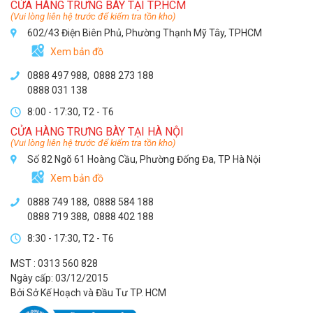
CỬA HÀNG TRƯNG BÀY TẠI TP.HCM
(Vui lòng liên hệ trước để kiểm tra tồn kho)
602/43 Điện Biên Phủ, Phường Thạnh Mỹ Tây, TPHCM
Xem bản đồ
0888 497 988,
0888 273 188
0888 031 138
8:00 - 17:30, T2 - T6
CỬA HÀNG TRƯNG BÀY TẠI HÀ NỘI
(Vui lòng liên hệ trước để kiểm tra tồn kho)
Số 82 Ngõ 61 Hoàng Cầu, Phường Đống Đa, TP Hà Nội
Xem bản đồ
0888 749 188
,
0888 584 188
0888 719 388
,
0888 402 188
8:30 - 17:30, T2 - T6
MST : 0313 560 828
Ngày cấp: 03/12/2015
Bởi Sở Kế Hoạch và Đầu Tư TP. HCM