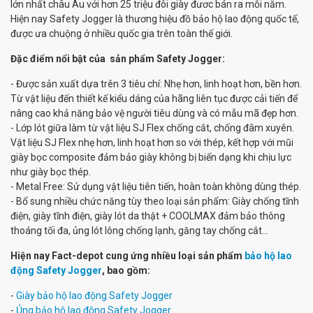
lớn nhất châu Âu với hơn 25 triệu đôi giày đươc bán ra mỗi năm.
Hiện nay Safety Jogger là thương hiệu đồ bảo hộ lao động quốc tế,
được ưa chuộng ở nhiều quốc gia trên toàn thế giới.
Đặc điểm nổi bật của sản phẩm Safety Jogger:
- Được sản xuất dựa trên 3 tiêu chí: Nhẹ hơn, linh hoạt hơn, bền hơn.
Từ vật liệu đến thiết kế kiểu dáng của hãng liên tục được cải tiến để
nâng cao khả năng bảo vệ người tiêu dùng và có mẫu mã đẹp hơn.
- Lớp lót giữa làm từ vật liệu SJ Flex chống cắt, chống đâm xuyên.
Vật liệu SJ Flex nhẹ hơn, linh hoạt hơn so với thép, kết hợp với mũi
giày bọc composite đảm bảo giày không bị biến dạng khi chịu lực
như giày bọc thép.
- Metal Free: Sử dụng vật liệu tiên tiến, hoàn toàn không dùng thép.
- Bổ sung nhiều chức năng tùy theo loại sản phẩm: Giày chống tĩnh
điện, giày tĩnh điện, giày lót da thật + COOLMAX đảm bảo thông
thoáng tối đa, ủng lót lông chống lạnh, găng tay chống cắt...
Hiện nay Fact-depot cung ứng nhiều loại sản phẩm
bảo hộ lao
động Safety Jogger
, bao gồm:
-
Giày bảo hộ lao động Safety Jogger
-
Ủng bảo hộ lao động Safety Jogger