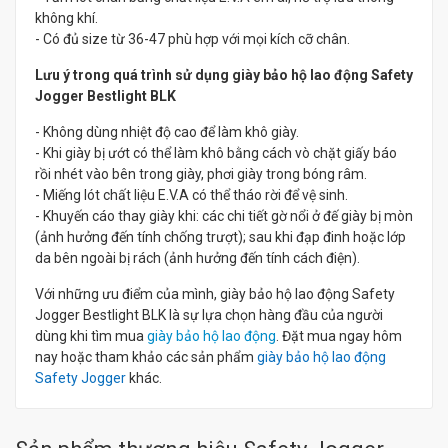
không khí.
- Có đủ size từ 36-47 phù hợp với mọi kích cỡ chân.
Lưu ý trong quá trình sử dụng giày bảo hộ lao động Safety
Jogger Bestlight BLK
- Không dùng nhiệt độ cao để làm khô giày.
- Khi giày bị ướt có thể làm khô bằng cách vò chặt giấy báo
rồi nhét vào bên trong giày, phơi giày trong bóng râm.
- Miếng lót chất liệu E.V.A có thể tháo rời để vệ sinh.
- Khuyến cáo thay giày khi: các chi tiết gờ nổi ở đế giày bị mòn
(ảnh hưởng đến tính chống trượt); sau khi đạp đinh hoặc lớp
da bên ngoài bị rách (ảnh hưởng đến tính cách điện).
Với những ưu điểm của mình, giày bảo hộ lao động Safety
Jogger Bestlight BLK là sự lựa chọn hàng đầu của người
dùng khi tìm mua
giày bảo hộ lao động
. Đặt mua ngay hôm
nay hoặc tham khảo các sản phẩm
giày bảo hộ lao động
Safety Jogger
khác.