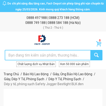
Do chi phí xăng dầu tăng cao, Fact-Depot xin phép tăng phí vận chuyển từ
ngày 25/03/2026. Kính mong quý khách hàng thông cảm.
0888 497 988
|
0888 273 188
(HCM)
0888 749 188
|
0888 584 188
(Hà Nội)
( Thứ 2 - Thứ 6 )
Chất lượng dịch vụ Nhật Bản
Hơn 50.000 sản phẩm
Trang Chủ
Bảo Hộ Lao Động
Giày, Ủng Bảo Hộ Lao Động
Giày, Dép Y Tế, Phòng Sạch
Dép Y Tế, Phòng Sạch
Dép y tế, phòng sạch Safety Jogger Bestlight BLK đen