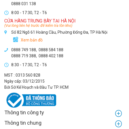
0888 031 138
8:00 - 17:30, T2 - T6
CỬA HÀNG TRƯNG BÀY TẠI HÀ NỘI
(Vui lòng liên hệ trước để kiểm tra tồn kho)
Số 82 Ngõ 61 Hoàng Cầu, Phường Đống Đa, TP Hà Nội
Xem bản đồ
0888 749 188
,
0888 584 188
0888 719 388
,
0888 402 188
8:30 - 17:30, T2 - T6
MST : 0313 560 828
Ngày cấp: 03/12/2015
Bởi Sở Kế Hoạch và Đầu Tư TP. HCM
Thông tin công ty
Thông tin chung