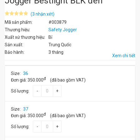
Jogger Bestlight BLK đen
(3 nhận xét)
Mã sản phẩm:
#003879
Thương hiệu:
Safety Jogger
Xuất xứ thương hiệu:
Bỉ
Sản xuất:
Trung Quốc
Bảo hành:
3 tháng
Xem chi tiết
Size:
36
đ
Đơn giá:
350.000
(đã bao gồm VAT)
Số lượng:
-
+
Size:
37
đ
Đơn giá:
350.000
(đã bao gồm VAT)
Số lượng:
-
+