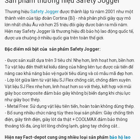
Sản phẩm thương hiệu Safety Jogger
Thương hiệu
Safety Jogger
được thành lập từ năm 2001 như một
thành viên của tập đoàn Cortina (Bỉ) - nhà phân phối giày quy mô
lớn nhất châu Âu với hơn 25 triệu đôi giày đươc bán ra mỗi năm.
Hiện nay Safety Jogger là thương hiệu đồ bảo hộ lao động quốc tế,
được ưa chuộng ở nhiều quốc gia trên toàn thế giới.
Đặc điểm nổi bật của sản phẩm Safety Jogger:
- Được sản xuất dựa trên 3 tiêu chí: Nhẹ hơn, linh hoạt hơn, bền hơn.
Từ vật liệu đến thiết kế kiểu dáng của hãng liên tục được cải tiến để
nâng cao khả năng bảo vệ người tiêu dùng và có mẫu mã đẹp hơn.
- Lớp lót giữa làm từ vật liệu SJ Flex chống cắt, chống đâm xuyên.
Vật liệu SJ Flex nhẹ hơn, linh hoạt hơn so với thép, kết hợp với mũi
giày bọc composite đảm bảo giày không bị biến dạng khi chịu lực
như giày bọc thép.
- Metal Free: Sử dụng vật liệu tiên tiến, hoàn toàn không dùng thép.
- Bổ sung nhiều chức năng tùy theo loại sản phẩm: Giày chống tĩnh
điện, giày tĩnh điện, giày lót da thật + COOLMAX đảm bảo thông
thoáng tối đa, ủng lót lông chống lạnh, găng tay chống cắt...
Hiện nay Fact-depot cung ứng nhiều loại sản phẩm
bảo hộ lao