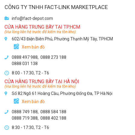
size giày nữa, quá ok
CÔNG TY TNHH FACT-LINK MARKETPLACE
Theo
Anh
8 năm trước
info@fact-depot.com
Giày kiểu dáng trẻ trung hợp với sinh viên xây dựng như mình. Giá
CỬA HÀNG TRƯNG BÀY TẠI TP.HCM
cả cũng rất tốt. Sẽ giới thiệu cho bạn bè.
(Vui lòng liên hệ trước để kiểm tra tồn kho)
602/43 Điện Biên Phủ, Phường Thạnh Mỹ Tây, TPHCM
Theo
Trọng
8 năm trước
Giày bảo hộ nhưng kiểu dáng thể thao rất đẹp, mình mua cho đứa
Xem bản đồ
em làm công trình mang rất thoải mái.
0888 497 988,
0888 273 188
0888 031 138
Theo
Khoa Tran
8 năm trước
Toi luon su dung san pham cua Safety Jogger, chat luong tot, gia
8:00 - 17:30, T2 - T6
ca hop ly, dac biet dong Raptor nay co thiet ke giong giay the
CỬA HÀNG TRƯNG BÀY TẠI HÀ NỘI
thao nen nhin khong nang ne nhu cac doi khac.
(Vui lòng liên hệ trước để kiểm tra tồn kho)
Số 82 Ngõ 61 Hoàng Cầu, Phường Đống Đa, TP Hà Nội
Theo
Luu Phong
8 năm trước
Xem bản đồ
Kieu dep va em chan nhung van an toan, khong the yeu cau gi hon
o mot doi giay bao ho
0888 749 188
,
0888 584 188
0888 719 388
,
0888 402 188
Theo
Thành Triều
8 năm trước
8:30 - 17:30, T2 - T6
Kiểu dáng thời trang, chất lượng tốt giống như các sản phẩm khác
của Safety Jogger