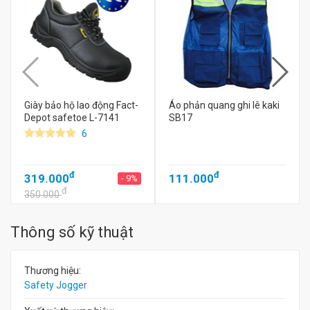
Giày bảo hộ lao động Fact-
Áo phản quang ghi lê kaki
Depot safetoe L-7141
SB17
6
đ
đ
319.000
111.000
- 9%
đ
350.000
Thông số kỹ thuật
Thương hiệu:
Safety Jogger