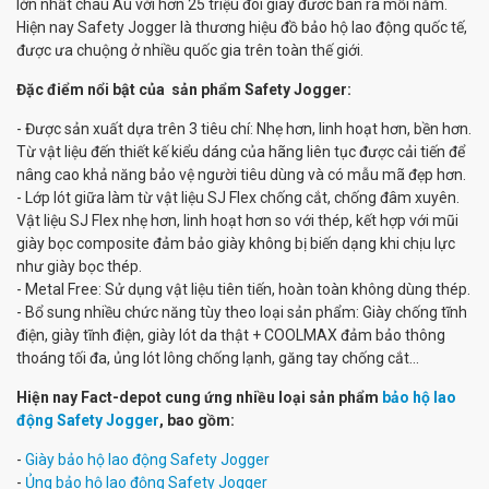
lớn nhất châu Âu với hơn 25 triệu đôi giày đươc bán ra mỗi năm.
Hiện nay Safety Jogger là thương hiệu đồ bảo hộ lao động quốc tế,
được ưa chuộng ở nhiều quốc gia trên toàn thế giới.
Đặc điểm nổi bật của sản phẩm Safety Jogger:
- Được sản xuất dựa trên 3 tiêu chí: Nhẹ hơn, linh hoạt hơn, bền hơn.
Từ vật liệu đến thiết kế kiểu dáng của hãng liên tục được cải tiến để
nâng cao khả năng bảo vệ người tiêu dùng và có mẫu mã đẹp hơn.
- Lớp lót giữa làm từ vật liệu SJ Flex chống cắt, chống đâm xuyên.
Vật liệu SJ Flex nhẹ hơn, linh hoạt hơn so với thép, kết hợp với mũi
giày bọc composite đảm bảo giày không bị biến dạng khi chịu lực
như giày bọc thép.
- Metal Free: Sử dụng vật liệu tiên tiến, hoàn toàn không dùng thép.
- Bổ sung nhiều chức năng tùy theo loại sản phẩm: Giày chống tĩnh
điện, giày tĩnh điện, giày lót da thật + COOLMAX đảm bảo thông
thoáng tối đa, ủng lót lông chống lạnh, găng tay chống cắt...
Hiện nay Fact-depot cung ứng nhiều loại sản phẩm
bảo hộ lao
động Safety Jogger
, bao gồm:
-
Giày bảo hộ lao động Safety Jogger
-
Ủng bảo hộ lao động Safety Jogger