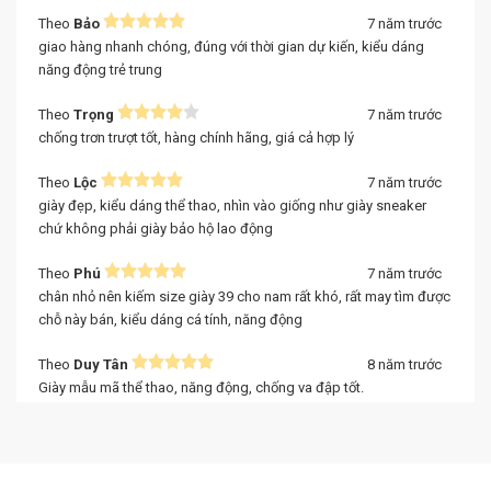
Theo
Bảo
7 năm trước
giao hàng nhanh chóng, đúng với thời gian dự kiến, kiểu dáng
năng động trẻ trung
Theo
Trọng
7 năm trước
chống trơn trượt tốt, hàng chính hãng, giá cả hợp lý
Theo
Lộc
7 năm trước
giày đẹp, kiểu dáng thể thao, nhìn vào giống như giày sneaker
chứ không phải giày bảo hộ lao động
Theo
Phú
7 năm trước
chân nhỏ nên kiếm size giày 39 cho nam rất khó, rất may tìm được
chỗ này bán, kiểu dáng cá tính, năng động
Theo
Duy Tân
8 năm trước
Giày mẫu mã thể thao, năng động, chống va đập tốt.
Theo
Phước Lê
8 năm trước
Mẫu mã, kiểu dáng đẹp như giày thể thao bình thường, form cứng
cáp bảo vệ chân tốt, mang khá êm chân, có nhân viên tư vấn chọn