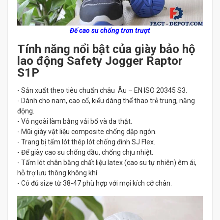
Đế cao su chống trơn trượt
Tính năng nổi bật của giày bảo hộ
lao động Safety Jogger Raptor
S1P
- Sản xuất theo tiêu chuẩn châu Âu – EN ISO 20345 S3.
- Dành cho nam, cao cổ, kiểu dáng thể thao trẻ trung, năng
động.
- Vỏ ngoài làm bằng vải bố và da thật.
- Mũi giày vật liệu composite chống dập ngón.
- Trang bị tấm lót thép lót chống đinh SJ Flex.
- Đế giày cao su chống dầu, chống chịu nhiệt.
- Tấm lót chân bằng chất liệu latex (cao su tự nhiên) êm ái,
hỗ trợ lưu thông không khí.
- Có đủ size từ 38-47 phù hợp với mọi kích cỡ chân.