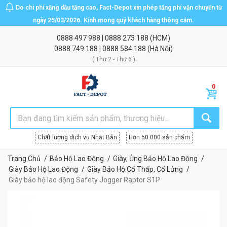
Do chi phí xăng dầu tăng cao, Fact-Depot xin phép tăng phí vận chuyển từ
ngày 25/03/2026. Kính mong quý khách hàng thông cảm.
0888 497 988
|
0888 273 188
(HCM)
0888 749 188
|
0888 584 188
(Hà Nội)
( Thứ 2 - Thứ 6 )
Chất lượng dịch vụ Nhật Bản
Hơn 50.000 sản phẩm
Trang Chủ
Bảo Hộ Lao Động
Giày, Ủng Bảo Hộ Lao Động
Giày Bảo Hộ Lao Động
Giày Bảo Hộ Cổ Thấp, Cổ Lửng
Giày bảo hộ lao động Safety Jogger Raptor S1P