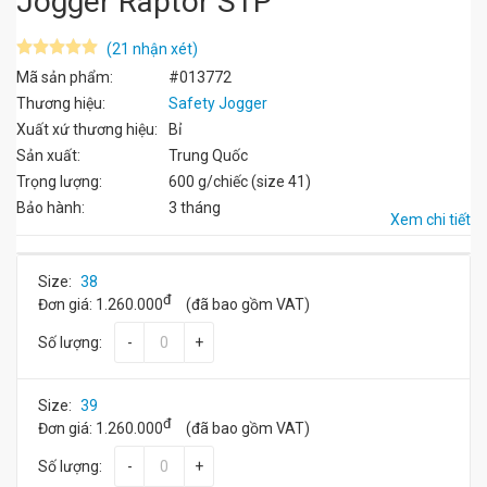
Jogger Raptor S1P
(21 nhận xét)
Mã sản phẩm:
#013772
Thương hiệu:
Safety Jogger
Xuất xứ thương hiệu:
Bỉ
Sản xuất:
Trung Quốc
Trọng lượng:
600 g/chiếc (size 41)
Bảo hành:
3 tháng
Xem chi tiết
Size:
38
đ
Đơn giá:
1.260.000
(đã bao gồm VAT)
Số lượng:
-
+
Size:
39
đ
Đơn giá:
1.260.000
(đã bao gồm VAT)
Số lượng:
-
+