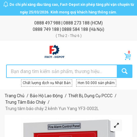
Do chi phí xăng dầu tăng cao, Fact-Depot xin phép tăng phí vận chuyển từ
ngày 25/03/2026. Kính mong quý khách hàng thông cảm.
0888 497 988
|
0888 273 188
(HCM)
0888 749 188
|
0888 584 188
(Hà Nội)
( Thứ 2 - Thứ 6 )
Chất lượng dịch vụ Nhật Bản
Hơn 50.000 sản phẩm
Trang Chủ
Bảo Hộ Lao Động
Thiết Bị, Dụng Cụ PCCC
Trung Tâm Báo Cháy
Trung tâm báo cháy 2 kênh Yun Yang YF3-0002L