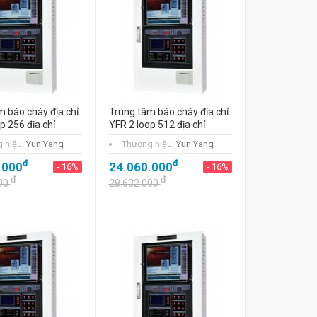
 báo cháy địa chỉ
Trung tâm báo cháy địa chỉ
p 256 địa chỉ
YFR 2 loop 512 địa chỉ
 hiệu:
Yun Yang
Thương hiệu:
Yun Yang
đ
đ
.000
24.060.000
- 16%
- 16%
đ
đ
00
28.632.000