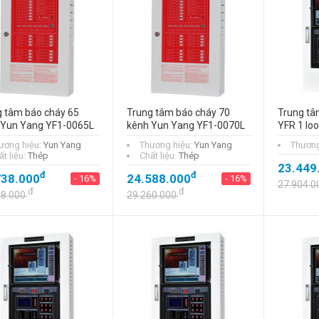
g tâm báo cháy 65
Trung tâm báo cháy 70
Trung tâm
 Yun Yang YF1-0065L
kênh Yun Yang YF1-0070L
YFR 1 loo
ương hiệu:
Yun Yang
Thương hiệu:
Yun Yang
Thương
t liệu:
Thép
Chất liệu:
Thép
23.449
đ
đ
738.000
24.588.000
- 16%
- 16%
27.904.0
đ
đ
58.000
29.260.000