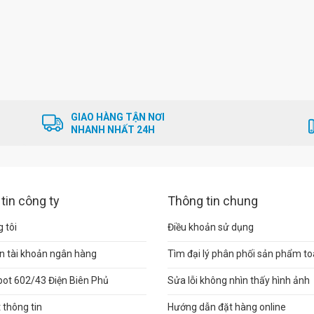
GIAO HÀNG TẬN NƠI
NHANH NHẤT 24H
tin công ty
Thông tin chung
 tôi
Điều khoản sử dụng
n tài khoản ngân hàng
Tìm đại lý phân phối sản phẩm t
pot 602/43 Điện Biên Phủ
Sửa lỗi không nhìn thấy hình ảnh
thông tin
Hướng dẫn đặt hàng online