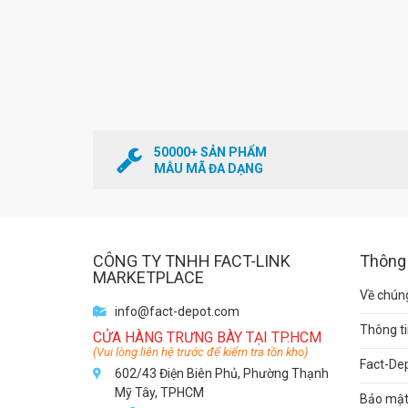
50000+ SẢN PHẨM
MẪU MÃ ĐA DẠNG
CÔNG TY TNHH FACT-LINK
Thông 
MARKETPLACE
Về chúng
info@fact-depot.com
Thông ti
CỬA HÀNG TRƯNG BÀY TẠI TP.HCM
(Vui lòng liên hệ trước để kiểm tra tồn kho)
Fact-De
602/43 Điện Biên Phủ, Phường Thạnh
Mỹ Tây, TPHCM
Bảo mật 