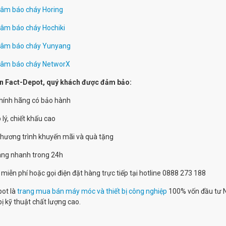
tâm báo cháy Horing
tâm báo cháy Hochiki
tâm báo cháy Yunyang
tâm báo cháy NetworX
n Fact-Depot, quý khách được đảm bảo:
hính hãng có bảo hành
 lý, chiết khấu cao
chương trình khuyến mãi và quà tặng
hàng nhanh trong 24h
 miễn phí hoặc gọi điện đặt hàng trực tiếp tại hotline 0888 273 188
pot là
trang mua bán máy móc và thiết bị công nghiệp
100% vốn đầu tư N
bị kỹ thuật chất lượng cao.