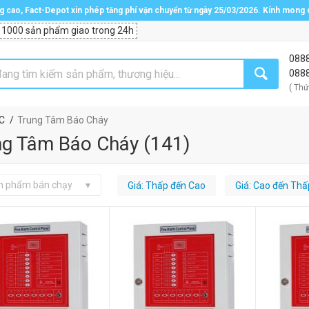
ng cao, Fact-Depot xin phép tăng phí vận chuyển từ ngày 25/03/2026. Kính mong
 1000 sản phẩm giao trong 24h
088
088
( Thứ
CC
Trung Tâm Báo Cháy
ng Tâm Báo Cháy
(
141
)
n phẩm bán chạy
Giá: Thấp đến Cao
Giá: Cao đến Thấ