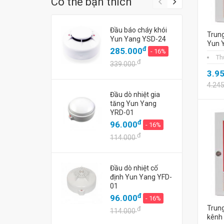
Có thể bạn thích
Đầu báo cháy khói
Trung
Yun Yang YSD-24
Yun 
đ
285.000
- 16%
Th
đ
339.000
3.9
4.24
Đầu dò nhiệt gia
tăng Yun Yang
YRD-01
đ
96.000
- 16%
đ
114.000
Đầu dò nhiệt cố
định Yun Yang YFD-
01
đ
96.000
- 16%
Trun
đ
114.000
kênh