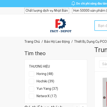
Do chi phí xăng dầu tă
Chất lượng dịch vụ Nhật Bản
Hơn 50000 sản phẩm |
Trang Chủ
Bảo Hộ Lao Động
Thiết Bị, Dụng Cụ PC
Tru
Tìm theo
Sả
THƯƠNG HIỆU
Horing (48)
Hochiki (39)
Yun Yang (37)
NetworX (17)