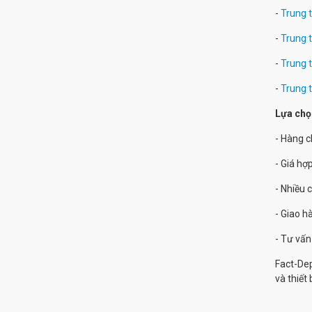
-
Trung 
-
Trung 
-
Trung 
-
Trung 
Lựa chọ
- Hàng c
- Giá hợp
- Nhiều 
- Giao 
- Tư vấn
Fact-De
và thiết 