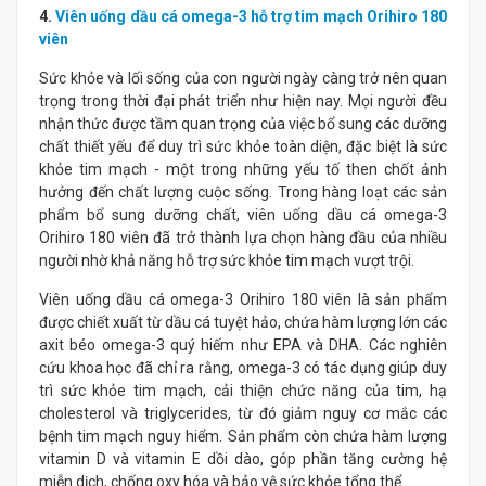
4.
Viên uống dầu cá omega-3 hỗ trợ tim mạch Orihiro 180
viên
Sức khỏe và lối sống của con người ngày càng trở nên quan
trọng trong thời đại phát triển như hiện nay. Mọi người đều
nhận thức được tầm quan trọng của việc bổ sung các dưỡng
chất thiết yếu để duy trì sức khỏe toàn diện, đặc biệt là sức
khỏe tim mạch - một trong những yếu tố then chốt ảnh
hưởng đến chất lượng cuộc sống. Trong hàng loạt các sản
phẩm bổ sung dưỡng chất, viên uống dầu cá omega-3
Orihiro 180 viên đã trở thành lựa chọn hàng đầu của nhiều
người nhờ khả năng hỗ trợ sức khỏe tim mạch vượt trội.
Viên uống dầu cá omega-3 Orihiro 180 viên là sản phẩm
được chiết xuất từ dầu cá tuyệt hảo, chứa hàm lượng lớn các
axit béo omega-3 quý hiếm như EPA và DHA. Các nghiên
cứu khoa học đã chỉ ra rằng, omega-3 có tác dụng giúp duy
trì sức khỏe tim mạch, cải thiện chức năng của tim, hạ
cholesterol và triglycerides, từ đó giảm nguy cơ mắc các
bệnh tim mạch nguy hiểm. Sản phẩm còn chứa hàm lượng
vitamin D và vitamin E dồi dào, góp phần tăng cường hệ
miễn dịch, chống oxy hóa và bảo vệ sức khỏe tổng thể.