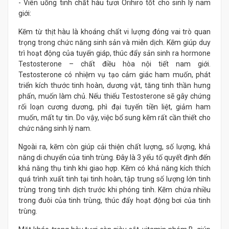
- Viên uống tinh chất hàu tươi Orihiro tốt cho sinh lý nam
giới:
Kẽm từ thịt hàu là khoáng chất vi lượng đóng vai trò quan
trọng trong chức năng sinh sản và miễn dịch. Kẽm giúp duy
trì hoạt động của tuyến giáp, thúc đẩy sản sinh ra hormone
Testosterone – chất điều hòa nội tiết nam giới.
Testosterone có nhiệm vụ tạo cảm giác ham muốn, phát
triển kích thước tinh hoàn, dương vật, tăng tinh thần hưng
phấn, muốn làm chủ. Nếu thiếu Testosterone sẽ gây chứng
rối loạn cương dương, phì đại tuyến tiền liệt, giảm ham
muốn, mất tự tin. Do vậy, việc bổ sung kẽm rất cần thiết cho
chức năng sinh lý nam.
Ngoài ra, kẽm còn giúp cải thiện chất lượng, số lượng, khả
năng di chuyển của tinh trùng. Đây là 3 yếu tố quyết định đến
khả năng thụ tinh khi giao hợp. Kẽm có khả năng kích thích
quá trình xuất tinh tại tinh hoàn, tập trung số lượng lớn tinh
trùng trong tinh dịch trước khi phóng tinh. Kẽm chứa nhiều
trong đuôi của tinh trùng, thúc đẩy hoạt động bơi của tinh
trùng.