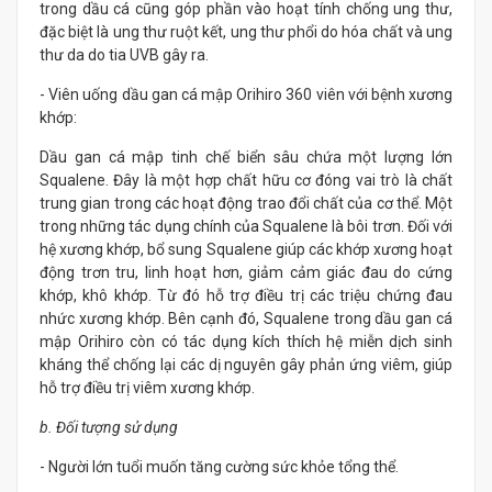
trong dầu cá cũng góp phần vào hoạt tính chống ung thư,
đặc biệt là ung thư ruột kết, ung thư phổi do hóa chất và ung
thư da do tia UVB gây ra.
- Viên uống dầu gan cá mập Orihiro 360 viên với bệnh xương
khớp:
Dầu gan cá mập tinh chế biển sâu chứa một lượng lớn
Squalene. Đây là một hợp chất hữu cơ đóng vai trò là chất
trung gian trong các hoạt động trao đổi chất của cơ thể. Một
trong những tác dụng chính của Squalene là bôi trơn. Đối với
hệ xương khớp, bổ sung Squalene giúp các khớp xương hoạt
động trơn tru, linh hoạt hơn, giảm cảm giác đau do cứng
khớp, khô khớp. Từ đó hỗ trợ điều trị các triệu chứng đau
nhức xương khớp. Bên cạnh đó, Squalene trong dầu gan cá
mập Orihiro còn có tác dụng kích thích hệ miễn dịch sinh
kháng thể chống lại các dị nguyên gây phản ứng viêm, giúp
hỗ trợ điều trị viêm xương khớp.
b. Đối tượng sử dụng
- Người lớn tuổi muốn tăng cường sức khỏe tổng thể.