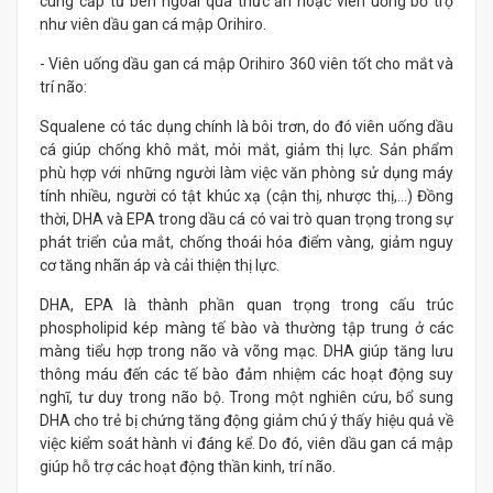
cung cấp từ bên ngoài qua thức ăn hoặc viên uống bổ trợ
như viên dầu gan cá mập Orihiro.
- Viên uống dầu gan cá mập Orihiro 360 viên tốt cho mắt và
trí não:
Squalene có tác dụng chính là bôi trơn, do đó viên uống dầu
cá giúp chống khô mắt, mỏi mắt, giảm thị lực. Sản phẩm
phù hợp với những người làm việc văn phòng sử dụng máy
tính nhiều, người có tật khúc xạ (cận thị, nhược thị,…) Đồng
thời, DHA và EPA trong dầu cá có vai trò quan trọng trong sự
phát triển của mắt, chống thoái hóa điểm vàng, giảm nguy
cơ tăng nhãn áp và cải thiện thị lực.
DHA, EPA là thành phần quan trọng trong cấu trúc
phospholipid kép màng tế bào và thường tập trung ở các
màng tiểu hợp trong não và võng mạc. DHA giúp tăng lưu
thông máu đến các tế bào đảm nhiệm các hoạt động suy
nghĩ, tư duy trong não bộ. Trong một nghiên cứu, bổ sung
DHA cho trẻ bị chứng tăng động giảm chú ý thấy hiệu quả về
việc kiểm soát hành vi đáng kể. Do đó, viên dầu gan cá mập
giúp hỗ trợ các hoạt động thần kinh, trí não.