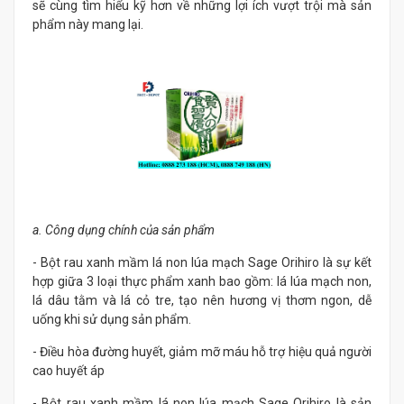
sẽ cùng tìm hiểu kỹ hơn về những lợi ích vượt trội mà sản
phẩm này mang lại.
a. Công dụng chính của sản phẩm
- Bột rau xanh mầm lá non lúa mạch Sage Orihiro là sự kết
hợp giữa 3 loại thực phẩm xanh bao gồm: lá lúa mạch non,
lá dâu tằm và lá cỏ tre, tạo nên hương vị thơm ngon, dễ
uống khi sử dụng sản phẩm.
- Điều hòa đường huyết, giảm mỡ máu hỗ trợ hiệu quả người
cao huyết áp
- Bột rau xanh mầm lá non lúa mạch Sage Orihiro là sản