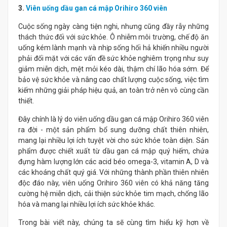
3.
Viên uống dầu gan cá mập Orihiro 360 viên
Cuộc sống ngày càng tiện nghi, nhưng cũng đầy rẫy những
thách thức đối với sức khỏe. Ô nhiễm môi trường, chế độ ăn
uống kém lành mạnh và nhịp sống hối hả khiến nhiều người
phải đối mặt với các vấn đề sức khỏe nghiêm trọng như suy
giảm miễn dịch, mệt mỏi kéo dài, thậm chí lão hóa sớm. Để
bảo vệ sức khỏe và nâng cao chất lượng cuộc sống, việc tìm
kiếm những giải pháp hiệu quả, an toàn trở nên vô cùng cần
thiết.
Đây chính là lý do viên uống dầu gan cá mập Orihiro 360 viên
ra đời - một sản phẩm bổ sung dưỡng chất thiên nhiên,
mang lại nhiều lợi ích tuyệt vời cho sức khỏe toàn diện. Sản
phẩm được chiết xuất từ dầu gan cá mập quý hiếm, chứa
đựng hàm lượng lớn các acid béo omega-3, vitamin A, D và
các khoáng chất quý giá. Với những thành phần thiên nhiên
độc đáo này, viên uống Orihiro 360 viên có khả năng tăng
cường hệ miễn dịch, cải thiện sức khỏe tim mạch, chống lão
hóa và mang lại nhiều lợi ích sức khỏe khác.
Trong bài viết này, chúng ta sẽ cùng tìm hiểu kỹ hơn về