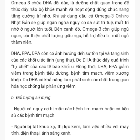
Omega 3 chứa DHA dồi dào, là dưỡng chất quan trọng để
thúc đẩy não bộ khỏe mạnh và hoạt động đúng chức năng
tăng cường trí nhớ. Khi sử dụng dầu cá Omega-3 Orihiro
Nhật Bản sẽ giúp ngăn ngừa nguy cơ sa sút trí tuệ, mất trí
nhớ ở người lớn tuổi. Bên cạnh đó, Omega-3 còn giúp ngủ
ngon, cải thiện chất lượng giấc ngủ, hỗ trợ điều trị mất ngủ
thâm niên.
DHA, EPA, DPA còn có ảnh hưởng đến sự tồn tại và tăng sinh
của các khối u ác tính (ung thư). Do DHA thúc đẩy quá trình
“tự chết” của các tế bào khối u. Đồng thời, DHA, EPA giảm
viêm trong bệnh tiểu đường, bệnh tim mạch, viêm xương
khớp. Do DHA có khả năng làm phát sinh các chất trung gian
hóa học chống lại phản ứng viêm.
b. Đối tượng sử dụng
- Người có nguy cơ bị mắc các bệnh tim mạch hoặc có tiền
sử các bệnh tim mạch
- Người bị tật khúc xạ, thị lực kém, làm việc nhiều với máy
tính, điện thoại, ánh sáng xanh.