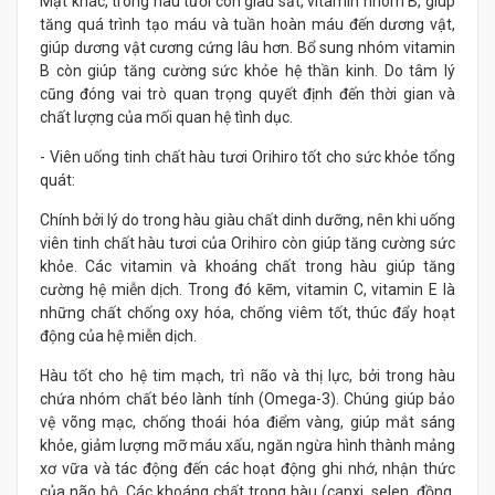
Mặt khác, trong hàu tươi còn giàu sắt, vitamin nhóm B, giúp
tăng quá trình tạo máu và tuần hoàn máu đến dương vật,
giúp dương vật cương cứng lâu hơn. Bổ sung nhóm vitamin
B còn giúp tăng cường sức khỏe hệ thần kinh. Do tâm lý
cũng đóng vai trò quan trọng quyết định đến thời gian và
chất lượng của mối quan hệ tình dục.
- Viên uống tinh chất hàu tươi Orihiro tốt cho sức khỏe tổng
quát:
Chính bởi lý do trong hàu giàu chất dinh dưỡng, nên khi uống
viên tinh chất hàu tươi của Orihiro còn giúp tăng cường sức
khỏe. Các vitamin và khoáng chất trong hàu giúp tăng
cường hệ miễn dịch. Trong đó kẽm, vitamin C, vitamin E là
những chất chống oxy hóa, chống viêm tốt, thúc đẩy hoạt
động của hệ miễn dịch.
Hàu tốt cho hệ tim mạch, trì não và thị lực, bởi trong hàu
chứa nhóm chất béo lành tính (Omega-3). Chúng giúp bảo
vệ võng mạc, chống thoái hóa điểm vàng, giúp mắt sáng
khỏe, giảm lượng mỡ máu xấu, ngăn ngừa hình thành mảng
xơ vữa và tác động đến các hoạt động ghi nhớ, nhận thức
của não bộ. Các khoáng chất trong hàu (canxi, selen, đồng,