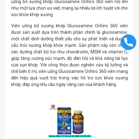
uống bổ xương khớp Glucosamine Orihiro 360 viên nổi lên
như một lựa chọn ưu việt, mang lại nhiều lợi ích tuyệt vời cho
sức khỏe khớp xương.
Viên uống bổ xương khớp Glucosamine Orihiro 360 viên
được sản xuất dựa trên thành phần chính là glucosamine,
một chất dinh dưỡng thiết yếu cho sự phát triển và duy trì
cấu trúc xương khớp khỏe mạnh. Sản phẩm này còn chứa
các dưỡng chất bổ trợ như chondroitin, MSM và vitamin C,
giúp tăng cường sức mạnh, độ đàn hồi và khả năng tái tạo
của sụn khớp. Với công thức được nghiên cứu kỹ lưỡng và
chế biến tỉ mỉ, viên uống Glucosamine Orihiro 360 viên mang
đến hiệu quả vượt trội trong việc hỗ trợ sức khỏe xương
khớp, đáp ứng nhu cầu ngày càng cao của khách hàng.