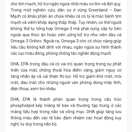
cho tim mạch, hỗ trợ ngăn ngừa nhồi máu cơ tim và đột quỵ.
Trong một nghiên cứu, dân cư ở vùng Greenland – Đan
Mạch có khẩu phần ăn chứa nhiều cá có tỷ lệ mắc bệnh tim
mạch và viêm khớp dạng thấp thấp. Tuy nhiên, cơ thể người
không thể tự tổng hợp Omega-3 mà phải cung cấp từ bên
ngoài qua thức ăn hoặc viên uống bổ trợ như viên dầu cá
Omega-3 Orihiro. Ngoài ra, Omega-3 còn có chức năng giúp
tiểu cầu không kết dính với nhau, ngăn ngừa sự hình thành
các cục máu đông, phòng chống tắc nghẽn động mạch.
DHA, EPA trong dầu cá có vai trò quan trọng trong sự phát
triển của mắt, chống thoái hóa điểm vàng, giảm nguy cơ
tăng nhãn áp và cải thiện thị lực. Hỗ trợ giảm khô mắt, mỏi
mắt, đau mắt cho những người văn phòng dùng máy tính,
điện thoại, xem tivi nhiều.
DHA, EPA là thành phần quan trọng trong cấu trúc
phospholipid kép màng tế bào và thường tập trung ở các
màng tiểu hợp trong não và võng mạc. DHA giúp tăng lưu
thông máu đến các tế bào đảm nhiệm các hoạt động suy
nghĩ, tư duy trong não bộ.