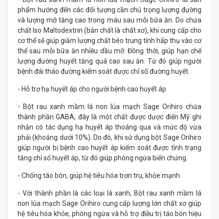
phẩm hướng đến các đối tượng cần chú trọng lượng đường
và lượng mỡ tăng cao trong máu sau mỗi bữa ăn. Do chứa
chất Iso Maltodextrin (bản chất là chất xơ), khi cung cấp cho
cơ thể sẽ giúp giảm lượng chất béo trung tính hấp thụ vào cơ
thể sau mỗi bữa ăn nhiều dầu mỡ. Đồng thời, giúp hạn chế
lượng đường huyết tăng quá cao sau ăn. Từ đó giúp người
bệnh đái tháo đường kiểm soát được chỉ số đường huyết.
- Hỗ trợ hạ huyết áp cho người bệnh cao huyết áp
- Bột rau xanh mầm lá non lúa mạch Sage Orihiro chứa
thành phần GABA, đây là một chất được dược điển Mỹ ghi
nhận có tác dụng hạ huyết áp thoáng qua và mức độ vừa
phải (khoảng dưới 10%). Do đó, khi sử dụng bột Sage Orihiro
giúp người bị bệnh cao huyết áp kiểm soát được tình trạng
tăng chỉ số huyết áp, từ đó giúp phòng ngừa biến chứng.
- Chống táo bón, giúp hệ tiêu hóa trơn tru, khỏe mạnh
- Với thành phần là các loại lá xanh, Bột rau xanh mầm lá
non lúa mạch Sage Orihiro cung cấp lượng lớn chất xơ giúp
hệ tiêu hóa khỏe, phòng ngừa và hỗ trợ điều trị táo bón hiệu