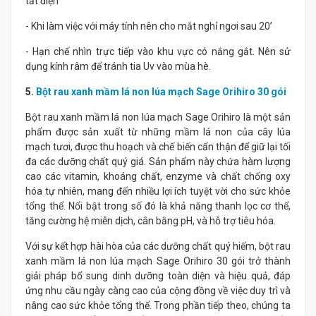
tắt điện
- Khi làm việc với máy tính nên cho mắt nghỉ ngơi sau 20’
- Hạn chế nhìn trực tiếp vào khu vực có nắng gắt. Nên sử
dụng kính râm để tránh tia Uv vào mùa hè.
5.
Bột rau xanh mầm lá non lúa mạch Sage Orihiro 30 gói
Bột rau xanh mầm lá non lúa mạch Sage Orihiro là một sản
phẩm được sản xuất từ những mầm lá non của cây lúa
mạch tươi, được thu hoạch và chế biến cẩn thận để giữ lại tối
đa các dưỡng chất quý giá. Sản phẩm này chứa hàm lượng
cao các vitamin, khoáng chất, enzyme và chất chống oxy
hóa tự nhiên, mang đến nhiều lợi ích tuyệt vời cho sức khỏe
tổng thể. Nổi bật trong số đó là khả năng thanh lọc cơ thể,
tăng cường hệ miễn dịch, cân bằng pH, và hỗ trợ tiêu hóa.
Với sự kết hợp hài hòa của các dưỡng chất quý hiếm, bột rau
xanh mầm lá non lúa mạch Sage Orihiro 30 gói trở thành
giải pháp bổ sung dinh dưỡng toàn diện và hiệu quả, đáp
ứng nhu cầu ngày càng cao của cộng đồng về việc duy trì và
nâng cao sức khỏe tổng thể. Trong phần tiếp theo, chúng ta