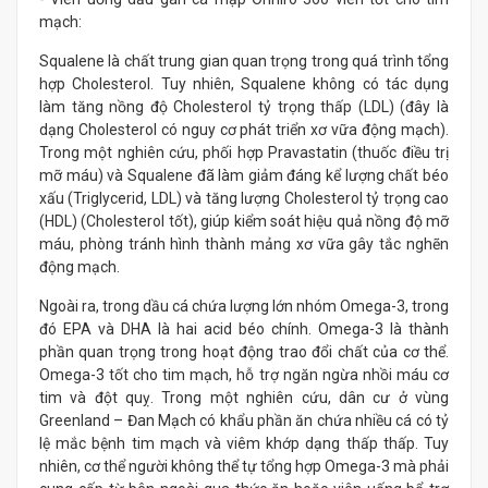
mạch:
Squalene là chất trung gian quan trọng trong quá trình tổng
hợp Cholesterol. Tuy nhiên, Squalene không có tác dụng
làm tăng nồng độ Cholesterol tỷ trọng thấp (LDL) (đây là
dạng Cholesterol có nguy cơ phát triển xơ vữa động mạch).
Trong một nghiên cứu, phối hợp Pravastatin (thuốc điều trị
mỡ máu) và Squalene đã làm giảm đáng kể lượng chất béo
xấu (Triglycerid, LDL) và tăng lượng Cholesterol tỷ trọng cao
(HDL) (Cholesterol tốt), giúp kiểm soát hiệu quả nồng độ mỡ
máu, phòng tránh hình thành mảng xơ vữa gây tắc nghẽn
động mạch.
Ngoài ra, trong dầu cá chứa lượng lớn nhóm Omega-3, trong
đó EPA và DHA là hai acid béo chính. Omega-3 là thành
phần quan trọng trong hoạt động trao đổi chất của cơ thể.
Omega-3 tốt cho tim mạch, hỗ trợ ngăn ngừa nhồi máu cơ
tim và đột quỵ. Trong một nghiên cứu, dân cư ở vùng
Greenland – Đan Mạch có khẩu phần ăn chứa nhiều cá có tỷ
lệ mắc bệnh tim mạch và viêm khớp dạng thấp thấp. Tuy
nhiên, cơ thể người không thể tự tổng hợp Omega-3 mà phải