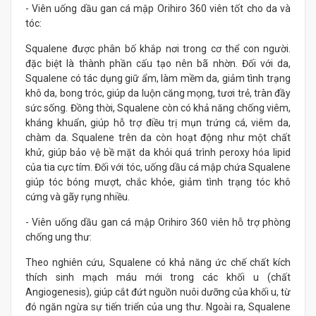
- Viên uống dầu gan cá mập Orihiro 360 viên tốt cho da và
tóc:
Squalene được phân bố khắp nơi trong cơ thể con người.
đặc biệt là thành phần cấu tạo nên bã nhờn. Đối với da,
Squalene có tác dụng giữ ẩm, làm mềm da, giảm tình trạng
khô da, bong tróc, giúp da luộn căng mọng, tươi trẻ, tràn đầy
sức sống. Đồng thời, Squalene còn có khả năng chống viêm,
kháng khuẩn, giúp hỗ trợ điều trị mụn trứng cá, viêm da,
chàm da. Squalene trên da còn hoạt động như một chất
khử, giúp bảo vệ bề mặt da khỏi quá trình peroxy hóa lipid
của tia cực tím. Đối với tóc, uống dầu cá mập chứa Squalene
giúp tóc bóng mượt, chắc khỏe, giảm tình trạng tóc khô
cứng và gãy rụng nhiều.
- Viên uống dầu gan cá mập Orihiro 360 viên hỗ trợ phòng
chống ung thư:
Theo nghiên cứu, Squalene có khả năng ức chế chất kích
thích sinh mạch máu mới trong các khối u (chất
Angiogenesis), giúp cắt đứt nguồn nuôi dưỡng của khối u, từ
đó ngăn ngừa sự tiến triển của ung thư. Ngoài ra, Squalene