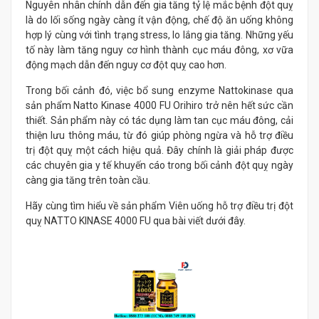
Nguyên nhân chính dẫn đến gia tăng tỷ lệ mắc bệnh đột quỵ
là do lối sống ngày càng ít vận động, chế độ ăn uống không
hợp lý cùng với tình trạng stress, lo lắng gia tăng. Những yếu
tố này làm tăng nguy cơ hình thành cục máu đông, xơ vữa
động mạch dẫn đến nguy cơ đột quỵ cao hơn.
Trong bối cảnh đó, việc bổ sung enzyme Nattokinase qua
sản phẩm Natto Kinase 4000 FU Orihiro trở nên hết sức cần
thiết. Sản phẩm này có tác dụng làm tan cục máu đông, cải
thiện lưu thông máu, từ đó giúp phòng ngừa và hỗ trợ điều
trị đột quỵ một cách hiệu quả. Đây chính là giải pháp được
các chuyên gia y tế khuyến cáo trong bối cảnh đột quỵ ngày
càng gia tăng trên toàn cầu.
Hãy cùng tìm hiểu về sản phẩm Viên uống hỗ trợ điều trị đột
quỵ NATTO KINASE 4000 FU qua bài viết dưới đây.