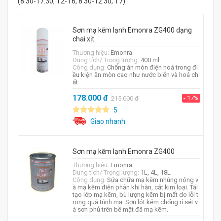
(8:30-17:30, T2-T6, 8:30-12:30, T7).
Sơn mạ kẽm lạnh Emonra ZG400 dạng
chai xịt
Thương hiệu:
Emonra
Dung tích/ Trọng lượng:
400 ml
Công dụng:
Chống ăn mòn điện hoá trong đi
ều kiện ăn mòn cao như nước biển và hoá ch
ất
178.000
đ
- 17%
215.000
đ
5
Giao nhanh
Sơn mạ kẽm lạnh Emonra ZG400
Thương hiệu:
Emonra
Dung tích/ Trọng lượng:
1L, 4L, 18L
Công dụng:
Sửa chữa mạ kẽm nhúng nóng v
à mạ kẽm điện phân khi hàn, cắt kim loại. Tái
tạo lớp mạ kẽm, bù lượng kẽm bị mất do lỗi t
rong quá trình mạ. Sơn lót kẽm chống rỉ sét v
à sơn phủ trên bề mặt đã mạ kẽm.