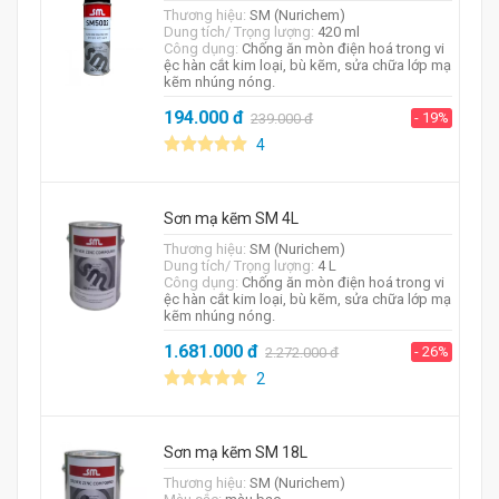
Thương hiệu:
SM (Nurichem)
Dung tích/ Trọng lượng:
420 ml
Công dụng:
Chống ăn mòn điện hoá trong vi
ệc hàn cắt kim loại, bù kẽm, sửa chữa lớp mạ
kẽm nhúng nóng.
194.000
đ
- 19%
239.000
đ
4
Sơn mạ kẽm SM 4L
Thương hiệu:
SM (Nurichem)
Dung tích/ Trọng lượng:
4 L
Công dụng:
Chống ăn mòn điện hoá trong vi
ệc hàn cắt kim loại, bù kẽm, sửa chữa lớp mạ
kẽm nhúng nóng.
1.681.000
đ
- 26%
2.272.000
đ
2
Sơn mạ kẽm SM 18L
Thương hiệu:
SM (Nurichem)