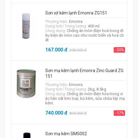
Sơn xịt kẽm lạnh Emonra ZG151
Thương hiệu:
Emonra
Dung tích/ Trọng lượng:
400 ml
Công dụng:
Chống ăn mòn điện hoá trong đi
ều kiện ăn mòn cao như nước biển và hoá ch
ất
167.000
đ
- 20%
208.000
đ
Sơn mạ kẽm lạnh Emonra Zinc Guard ZG
151
Thương hiệu:
Emonra
Dung tích/ Trọng lượng:
2kg, 8.5kg
Công dụng:
Chống ăn mòn điện hóa trong vi
ệc hàn cắt kim loại, bù kẽm, sửa chữa lớp mạ
kẽm.
740.000
đ
- 17%
894.000
đ
Sơn mạ kẽm SM5002