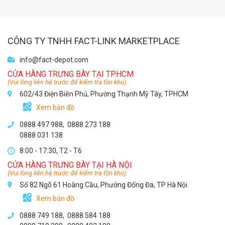
CÔNG TY TNHH FACT-LINK MARKETPLACE
info@fact-depot.com
CỬA HÀNG TRƯNG BÀY TẠI TP.HCM
(Vui lòng liên hệ trước để kiểm tra tồn kho)
602/43 Điện Biên Phủ, Phường Thạnh Mỹ Tây, TPHCM
Xem bản đồ
0888 497 988,
0888 273 188
0888 031 138
8:00 - 17:30, T2 - T6
CỬA HÀNG TRƯNG BÀY TẠI HÀ NỘI
(Vui lòng liên hệ trước để kiểm tra tồn kho)
Số 82 Ngõ 61 Hoàng Cầu, Phường Đống Đa, TP Hà Nội
Xem bản đồ
0888 749 188
,
0888 584 188