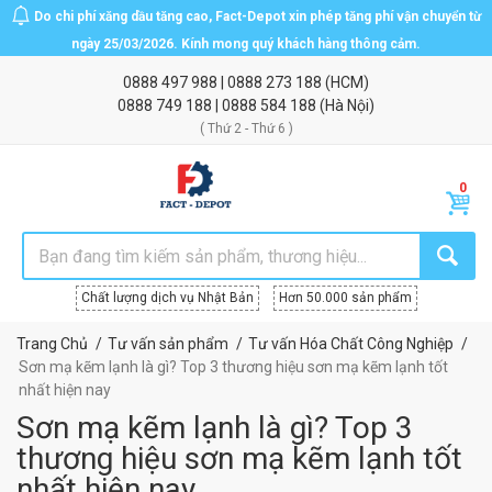
Do chi phí xăng dầu tăng cao, Fact-Depot xin phép tăng phí vận chuyển từ
ngày 25/03/2026. Kính mong quý khách hàng thông cảm.
0888 497 988
|
0888 273 188
(HCM)
0888 749 188
|
0888 584 188
(Hà Nội)
( Thứ 2 - Thứ 6 )
Chất lượng dịch vụ Nhật Bản
Hơn 50.000 sản phẩm
Trang Chủ
Tư vấn sản phẩm
Tư vấn Hóa Chất Công Nghiệp
Sơn mạ kẽm lạnh là gì? Top 3 thương hiệu sơn mạ kẽm lạnh tốt
nhất hiện nay
Sơn mạ kẽm lạnh là gì? Top 3
thương hiệu sơn mạ kẽm lạnh tốt
nhất hiện nay