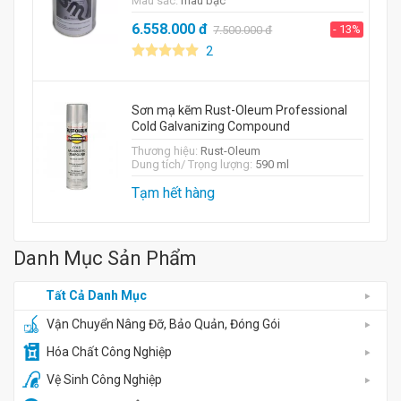
Màu sắc:
màu bạc
6.558.000
đ
- 13%
7.500.000
đ
2
Sơn mạ kẽm Rust-Oleum Professional
Cold Galvanizing Compound
Thương hiệu:
Rust-Oleum
Dung tích/ Trọng lượng:
590 ml
Tạm hết hàng
Danh Mục Sản Phẩm
Tất Cả Danh Mục
Vận Chuyển Nâng Đỡ, Bảo Quản, Đóng Gói
Hóa Chất Công Nghiệp
Vệ Sinh Công Nghiệp