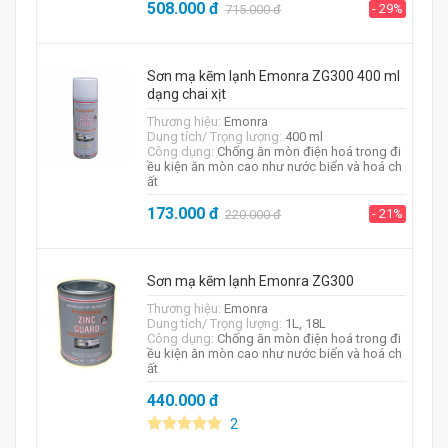
508.000
đ
- 29%
715.000
đ
Sơn mạ kẽm lạnh Emonra ZG300 400 ml
dạng chai xịt
Thương hiệu:
Emonra
Dung tích/ Trọng lượng:
400 ml
Công dụng:
Chống ăn mòn điện hoá trong đi
ều kiện ăn mòn cao như nước biển và hoá ch
ất
173.000
đ
- 21%
220.000
đ
Sơn mạ kẽm lạnh Emonra ZG300
Thương hiệu:
Emonra
Dung tích/ Trọng lượng:
1L, 18L
Công dụng:
Chống ăn mòn điện hoá trong đi
ều kiện ăn mòn cao như nước biển và hoá ch
ất
440.000
đ
2