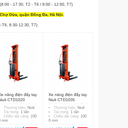
(8:00 - 17:30, T2 - T6 / 8:00 - 12:00, T7)
 Chợ Dừa, quận Đống Đa, Hà Nội.
-T6, 8:30-12:30, T7).
Xe nâng điện đẩy tay
Xe nâng điện đẩy tay
Niuli CTD1020
Niuli CTD1035
Thương hiệu:
Niuli
Thương hiệu:
Niuli
Tải trọng:
1 tấn
Tải trọng:
1 tấn
Chiều dài càng:
100
Chiều dài càng:
100
0 mm
0 mm