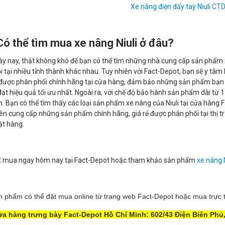
Xe nâng điện đẩy tay Niuli C
Có thể tìm mua xe nâng Niuli ở đâu?
 nay, thật không khó để bạn có thể tìm những nhà cung cấp sản phẩm
i tại nhiều tỉnh thành khác nhau. Tuy nhiên với Fact-Depot, bạn sẽ y t
i được phân phối chính hãng tại cửa hàng, đảm bảo những sản phẩm bạn
ạt hiệu quả tối ưu nhất. Ngoài ra, với chế độ bảo hành sản phẩm dài từ
 Bạn có thể tìm thấy các loại sản phẩm xe nâng của Niuli tại cửa hàng 
n cung cấp những sản phẩm chính hãng, giá rẻ được phân phối tại thị t
ặt hàng.
mua ngay hôm nay tại Fact-Depot hoặc tham khảo sản phẩm
xe nâng N
 phẩm có thể đặt mua online từ trang web Fact-Depot hoặc mua trực ti
ửa hàng trưng bày Fact-Depot Hồ Chí Minh: 602/43 Điện Biên Ph