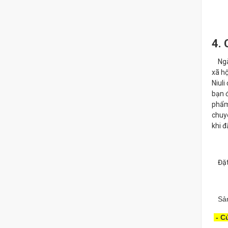
4. 
Ngày
xã hộ
Niul
bạn đ
phẩm.
chuyê
khi đ
Đặt 
Sản
- C