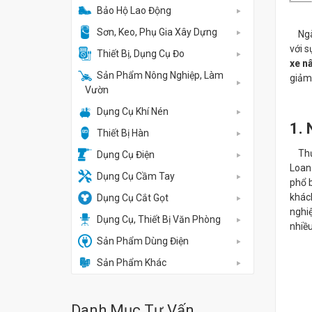
Bảo Hộ Lao Động
Sơn, Keo, Phụ Gia Xây Dựng
Ngày
với s
Thiết Bị, Dụng Cụ Đo
xe nâ
Sản Phẩm Nông Nghiệp, Làm
giảm 
Vườn
Dụng Cụ Khí Nén
1. 
Thiết Bị Hàn
Thư
Dụng Cụ Điện
Loan.
Dụng Cụ Cầm Tay
phổ b
khác
Dụng Cụ Cắt Gọt
nghiệ
Dụng Cụ, Thiết Bị Văn Phòng
nhiều
Sản Phẩm Dùng Điện
Sản Phẩm Khác
Danh Mục Tư Vấn