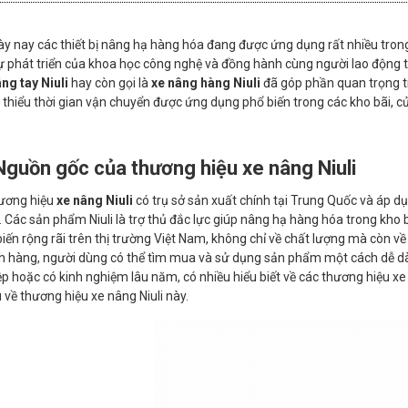
 nay các thiết bị nâng hạ hàng hóa đang được ứng dụng rất nhiều tron
ự phát triển của khoa học công nghệ và đồng hành cùng người lao động t
ng tay Niuli
hay còn gọi là
xe nâng hàng Niuli
đã góp phần quan trọng tr
thiểu thời gian vận chuyển được ứng dụng phổ biến trong các kho bãi, cửa 
Nguồn gốc của thương hiệu xe nâng Niuli
ơng hiệu
xe nâng Niuli
có trụ sở sản xuất chính tại Trung Quốc và áp dụ
 Các sản phẩm Niuli là trợ thủ đắc lực giúp nâng hạ hàng hóa trong kho
iến rộng rãi trên thị trường Việt Nam, không chỉ về chất lượng mà còn về
h hàng, người dùng có thể tìm mua và sử dụng sản phẩm một cách dễ dàn
p hoặc có kinh nghiệm lâu năm, có nhiều hiểu biết về các thương hiệu xe
 về thương hiệu xe nâng Niuli này.