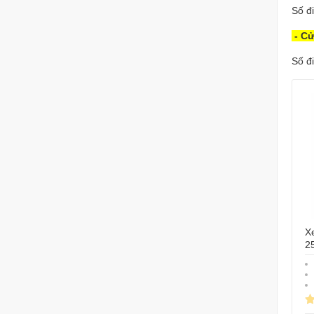
Số đi
- Cử
Số đi
Xe
2