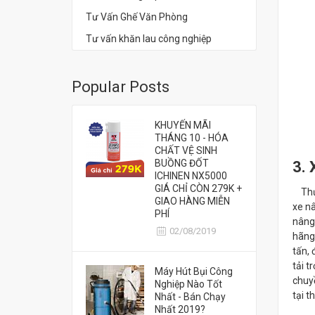
Tư Vấn Ghế Văn Phòng
Tư vấn khăn lau công nghiệp
Popular Posts
KHUYẾN MÃI
THÁNG 10 - HÓA
CHẤT VỆ SINH
BUỒNG ĐỐT
3. 
ICHINEN NX5000
GIÁ CHỈ CÒN 279K +
Thư
GIAO HÀNG MIỄN
xe nâ
PHÍ
nâng
02/08/2019
hãng 
tấn,
tải t
Máy Hút Bụi Công
chuy
Nghiệp Nào Tốt
tại t
Nhất - Bán Chạy
Nhất 2019?