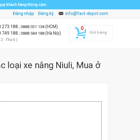
 quý khách hàng thông cảm.
Đăng nhập
Đăng ký
info@fact-depot.com
8 273 188
;
(HCM)
0888 031 138
Giỏ hàng
8 749 188
;
(Hà Nội)
0888 584 188
 2 - Thứ 6 )
c loại xe nâng Niuli, Mua ở