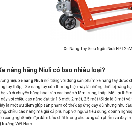
Xe Nâng Tay Siêu Ngắn Niuli HPT25M
Xe nâng hãng Niuli có bao nhiêu loại?
ơng hiệu
xe nâng Niuli
nổi tiếng với dòng sản phẩm xe nâng tay được ch
ng tay thấp,.. Xe nâng tay của thương hiệu này là những thiết bị nâng hạ
 hạ và di chuyển hàng hóa trên cao hoặc ở tầm trung, thấp. Một lợi th
này với chiều cao nâng đạt từ 1.6 mét, 2 mét, 2.5 mét tối đa là 3 mét và t
 đây là một ưu điểm giúp sản phẩm có thể đáp ứng đầy đủ những nhu cầ
rọng, chiều cao nâng mà giá cả phù hợp với người tiêu dùng, doanh nghi
ền công nghệ hiện đại đảm bảo chất lượng cho từng sản phẩm và đây là
hị trường Việt Nam.