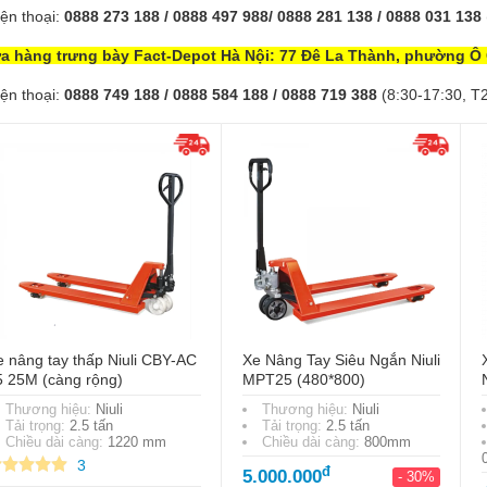
ện thoại:
0888 273 188 / 0888 497 988/ 0888 281 138 / 0888 031 138
a hàng trưng bày Fact-Depot Hà Nội: 77 Đê La Thành, phường Ô
ện thoại:
0888 749 188 / 0888 584 188 / 0888 719 388
(8:30-17:30, T2
 nâng tay thấp Niuli CBY-AC
Xe Nâng Tay Siêu Ngắn Niuli
5 25M (càng rộng)
MPT25 (480*800)
Thương hiệu:
Niuli
Thương hiệu:
Niuli
Tải trọng:
2.5 tấn
Tải trọng:
2.5 tấn
Chiều dài càng:
1220 mm
Chiều dài càng:
800mm
3
đ
5.000.000
- 30%