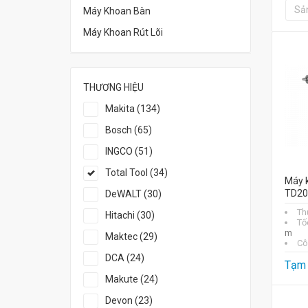
Sả
Máy Khoan Bàn
Máy Khoan Rút Lõi
THƯƠNG HIỆU
Makita (134)
Bosch (65)
INGCO (51)
Total Tool (34)
Máy k
TD20
DeWALT (30)
Th
Hitachi (30)
Tố
m
Maktec (29)
Cô
DCA (24)
Tạm 
Makute (24)
Devon (23)