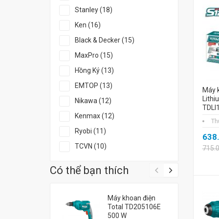
Stanley (18)
Ken (16)
Black & Decker (15)
MaxPro (15)
Hồng Ký (13)
EMTOP (13)
Máy 
Lithi
Nikawa (12)
TDLI
Kenmax (12)
Th
Ryobi (11)
638
TCVN (10)
715.
Có thể bạn thích
Máy khoan điện
Total TD205106E
500 W