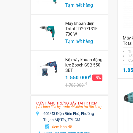
Tạm hết hàng
Máy khoan điện
Total TD207131E
700 W
Máy 
Tạm hết hàng
Tota
Th
Tố
Bộ máy khoan động
Cô
lực Bosch GSB 550
1.8
SET
đ
1.550.000
- 9%
đ
1.705.000
CỬA HÀNG TRƯNG BÀY TẠI TP. HCM
(Vui lòng liên hệ trước để kiểm tra tồn kho)
602/43 Điện Biên Phủ, Phường
Thạnh Mỹ Tây, TPHCM
Xem bản đồ