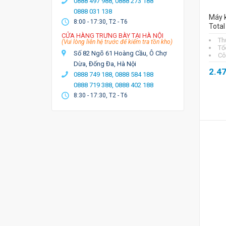
0888 497 988,
0888 273 188
0888 031 138
Máy 
8:00 - 17:30, T2 - T6
Tota
CỬA HÀNG TRƯNG BÀY TẠI HÀ NỘI
Th
(Vui lòng liên hệ trước để kiểm tra tồn kho)
Tố
Số 82 Ngõ 61 Hoàng Cầu, Ô Chợ
Cô
Dừa, Đống Đa, Hà Nội
2.4
0888 749 188,
0888 584 188
0888 719 388,
0888 402 188
8:30 - 17:30, T2 - T6