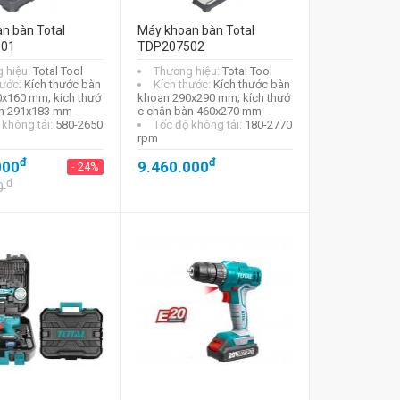
n bàn Total
Máy khoan bàn Total
01
TDP207502
 hiệu:
Total Tool
Thương hiệu:
Total Tool
hước:
Kích thước bàn
Kích thước:
Kích thước bàn
x160 mm; kích thướ
khoan 290x290 mm; kích thướ
àn 291x183 mm
c chân bàn 460x270 mm
 không tải:
580-2650
Tốc độ không tải:
180-2770
rpm
đ
đ
000
9.460.000
- 24%
đ
0