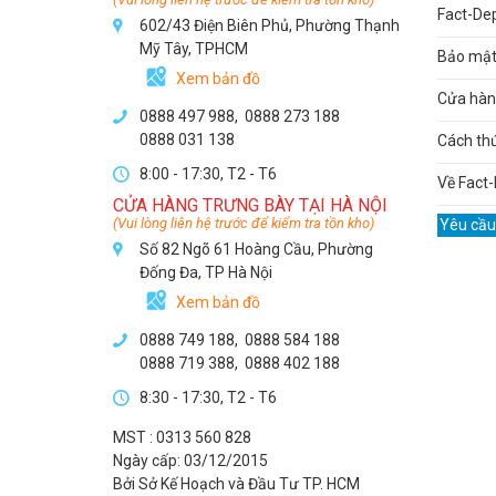
Fact-De
602/43 Điện Biên Phủ, Phường Thạnh
Mỹ Tây, TPHCM
Bảo mật 
Xem bản đồ
Cửa hàng
0888 497 988,
0888 273 188
0888 031 138
Cách th
8:00 - 17:30, T2 - T6
Về Fact-
CỬA HÀNG TRƯNG BÀY TẠI HÀ NỘI
(Vui lòng liên hệ trước để kiểm tra tồn kho)
Yêu cầu
Số 82 Ngõ 61 Hoàng Cầu, Phường
Đống Đa, TP Hà Nội
Xem bản đồ
0888 749 188
,
0888 584 188
0888 719 388
,
0888 402 188
8:30 - 17:30, T2 - T6
MST : 0313 560 828
Ngày cấp: 03/12/2015
Bởi Sở Kế Hoạch và Đầu Tư TP. HCM