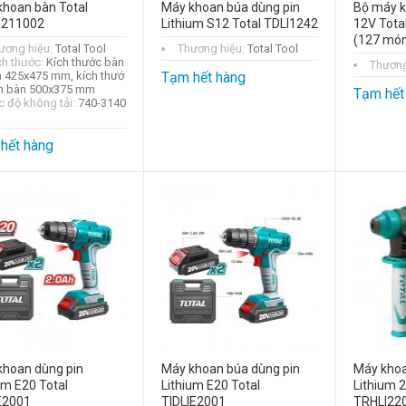
hoan bàn Total
Máy khoan búa dùng pin
Bộ máy k
211002
Lithium S12 Total TDLI1242
12V Tot
(127 mó
ương hiệu:
Total Tool
Thương hiệu:
Total Tool
ch thước:
Kích thước bàn
Thương
 425x475 mm, kích thướ
Tạm hết hàng
n bàn 500x375 mm
Tạm hết
c độ không tải:
740-3140
hết hàng
khoan dùng pin
Máy khoan búa dùng pin
Máy khoa
um E20 Total
Lithium E20 Total
Lithium 2
E2001
TIDLIE2001
TRHLI22