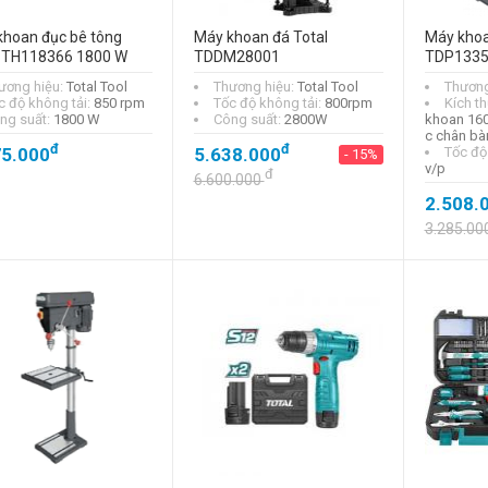
khoan đục bê tông
Máy khoan đá Total
Máy khoa
l TH118366 1800 W
TDDM28001
TDP1335
ương hiệu:
Total Tool
Thương hiệu:
Total Tool
Thương
c độ không tải:
850 rpm
Tốc độ không tải:
800rpm
Kích t
ng suất:
1800 W
Công suất:
2800W
khoan 160
c chân b
đ
đ
75.000
5.638.000
Tốc độ
- 15%
v/p
đ
6.600.000
2.508.
3.285.00