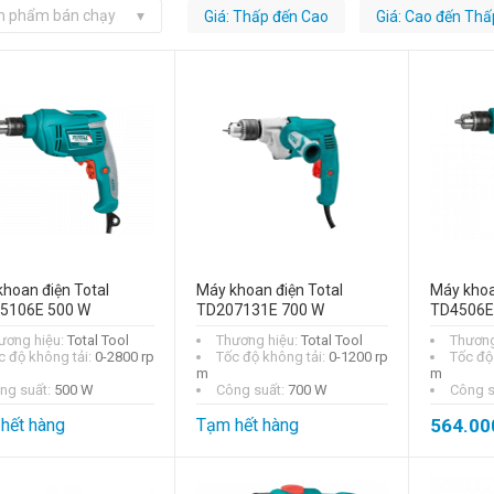
n phẩm bán chạy
Giá: Thấp đến Cao
Giá: Cao đến Thấ
hoan điện Total
Máy khoan điện Total
Máy khoa
5106E 500 W
TD207131E 700 W
TD4506E
ương hiệu:
Total Tool
Thương hiệu:
Total Tool
Thương
c độ không tải:
0-2800 rp
Tốc độ không tải:
0-1200 rp
Tốc độ
m
m
ng suất:
500 W
Công suất:
700 W
Công s
hết hàng
Tạm hết hàng
564.00