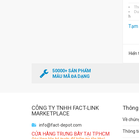
Th
Du
h
Tạm 
Hiển 
50000+ SẢN PHẨM
MẪU MÃ ĐA DẠNG
CÔNG TY TNHH FACT-LINK
Thông 
MARKETPLACE
Về chúng
info@fact-depot.com
Thông ti
CỬA HÀNG TRƯNG BÀY TẠI TP.HCM
(Vui lòng liên hệ trước để kiểm tra tồn kho)