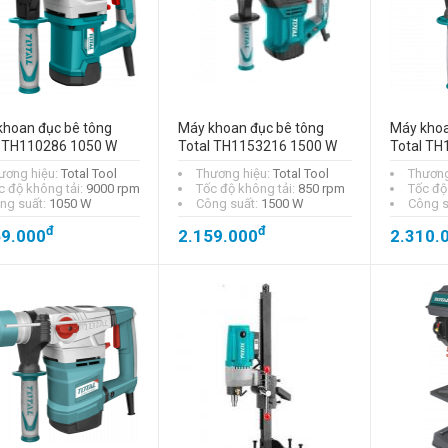
- 20%
đ
3.653.000
Máy khoan sắt
Makita 6412
khoan đục bê tông
Máy khoan đục bê tông
Máy khoa
đ
l TH110286 1050 W
Total TH1153216 1500 W
Total TH
1.409.000
ương hiệu:
Total Tool
Thương hiệu:
Total Tool
Thương
c độ không tải:
9000 rpm
Tốc độ không tải:
850 rpm
Tốc độ
ng suất:
1050 W
Công suất:
1500 W
Công s
đ
đ
59.000
2.159.000
2.310.