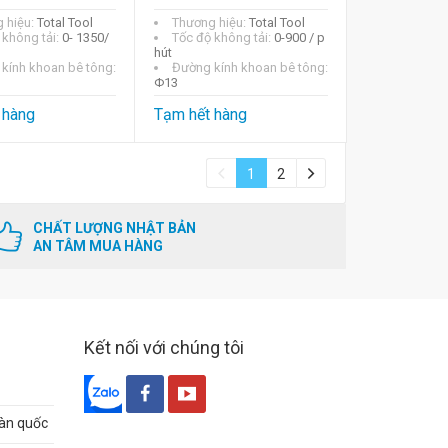
 hiệu:
Total Tool
Thương hiệu:
Total Tool
 không tải:
0- 1350/
Tốc độ không tải:
0-900 / p
hút
kính khoan bê tông:
Đường kính khoan bê tông:
Φ13
 hàng
Tạm hết hàng
1
2
CHẤT LƯỢNG NHẬT BẢN
AN TÂM MUA HÀNG
Kết nối với chúng tôi
oàn quốc