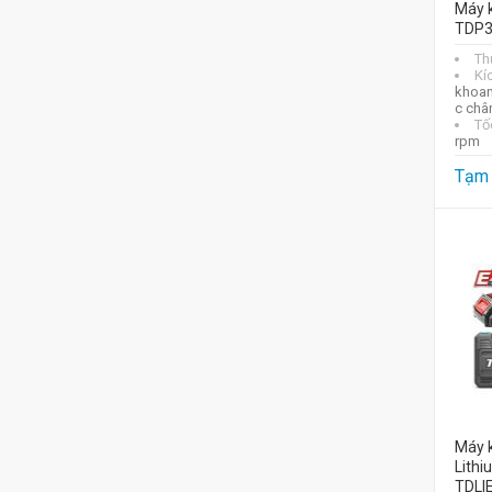
Máy k
TDP3
Th
Kí
khoan
c châ
Tố
rpm
Tạm 
Máy 
Lithi
TDLI