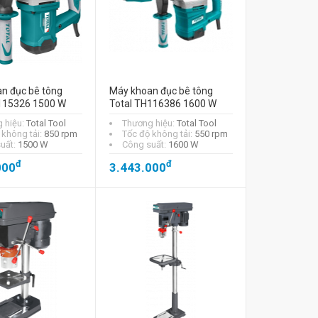
n đục bê tông
Máy khoan đục bê tông
115326 1500 W
Total TH116386 1600 W
 hiệu:
Total Tool
Thương hiệu:
Total Tool
 không tải:
850 rpm
Tốc độ không tải:
550 rpm
uất:
1500 W
Công suất:
1600 W
đ
đ
000
3.443.000