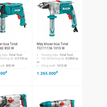
n búa Total
Máy khoan búa Total
6E 850 W
TG111136 1010 W
 hiệu:
Total Tool
Thương hiệu:
Total Tool
 không tải:
0-2700 rp
Tốc độ không tải:
0-2800 rp
m
uất:
850 W
Công suất:
1010 W
đ
đ
000
1.265.000