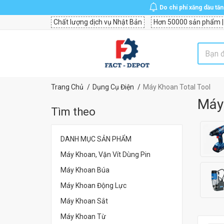
Do chi phí xăng dầu tă
Chất lượng dịch vụ Nhật Bản
Hơn 50000 sản phẩm |
Trang Chủ
Dụng Cụ Điện
Máy Khoan Total Tool
Máy
Tìm theo
DANH MỤC SẢN PHẨM
Máy Khoan, Vặn Vít Dùng Pin
Máy Khoan Búa
Máy Khoan Động Lực
Máy Khoan Sắt
Máy Khoan Từ