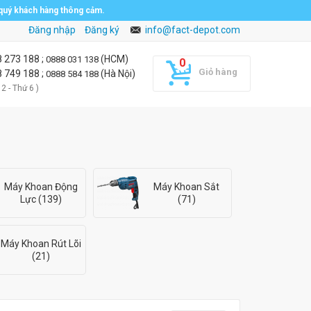
 quý khách hàng thông cảm.
Đăng nhập
Đăng ký
info@fact-depot.com
8 273 188
;
(HCM)
0888 031 138
Giỏ hàng
8 749 188
;
(Hà Nội)
0888 584 188
 2 - Thứ 6 )
Máy Khoan Động
Máy Khoan Sắt
Lực (139)
(71)
Máy Khoan Rút Lõi
(21)