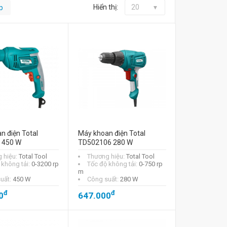
Hiển thị:
20
p
n điện Total
Máy khoan điện Total
 450 W
TD502106 280 W
 hiệu:
Total Tool
Thương hiệu:
Total Tool
 không tải:
0-3200 rp
Tốc độ không tải:
0-750 rp
m
uất:
450 W
Công suất:
280 W
đ
đ
0
647.000