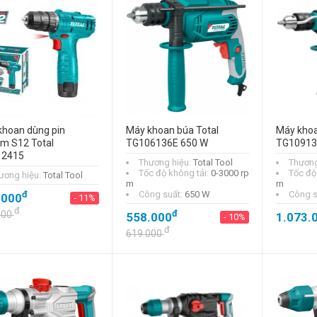
khoan dùng pin
Máy khoan búa Total
Máy khoa
um S12 Total
TG106136E 650 W
TG10913
12415
Thương hiệu:
Total Tool
Thương
Tốc độ không tải:
0-3000 rp
Tốc độ
ương hiệu:
Total Tool
m
m
đ
Công suất:
650 W
Công s
.000
- 11%
đ
đ
000
558.000
1.073.
- 10%
đ
619.000
Máy khoan động
lực Makita HR2600
đ
2.922.000