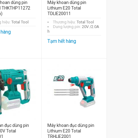
hoan dùng pin
Máy khoan dùng pin
al THKTHP11272
Lithium E20 Total
n)
TDLIE20011
 hiệu:
Total Tool
Thương hiệu:
Total Tool
Dung lượng pin:
20V /2.0A
 hàng
h
Tạm hết hàng
n đục dùng pin
Máy khoan đục dùng pin
0V Total
Lithium E20 Total
01
TRHLIE2001