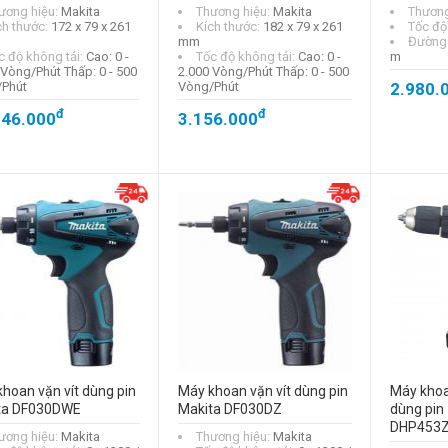
ương hiệu:
Makita
Thương hiệu:
Makita
Thương
ch thước:
172 x 79 x 261
Kích thước:
182 x 79 x 261
Tốc độ
mm
Đường 
c độ không tải:
Cao: 0 -
Tốc độ không tải:
Cao: 0 -
m
 Vòng/Phút Thấp: 0 - 500
2.000 Vòng/Phút Thấp: 0 - 500
Phút
Vòng/Phút
2.980.
đ
đ
146.000
3.156.000
hoan vặn vít dùng pin
Máy khoan vặn vít dùng pin
Máy khoan
ta DF030DWE
Makita DF030DZ
dùng pin
DHP453
ương hiệu:
Makita
Thương hiệu:
Makita