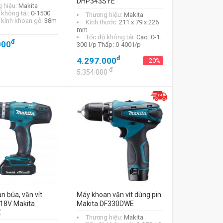
DHP343SYE
 hiệu:
Makita
 không tải:
0-1500
Thương hiệu:
Makita
kính khoan gỗ:
38m
Kích thước:
211 x 79 x 226
mm
Tốc độ không tải:
Cao: 0-1.
đ
000
300 l/p Thấp: 0-400 l/p
đ
4.297.000
- 20%
đ
5.354.000
 búa, vặn vít
Máy khoan vặn vít dùng pin
 18V Makita
Makita DF330DWE
Z
Thương hiệu:
Makita