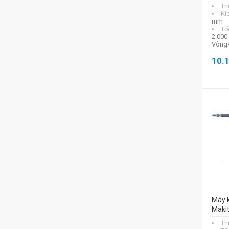
Th
Kí
mm
Tố
2.000
Vòng/
10.
Máy k
Maki
Th