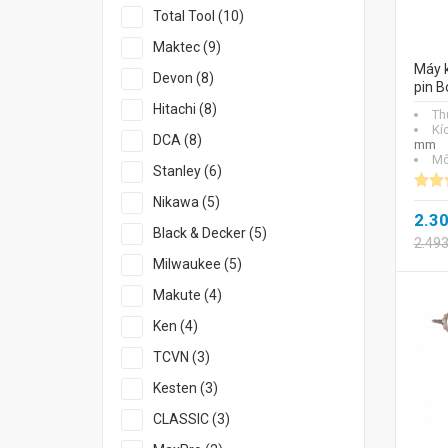
Total Tool (10)
Maktec (9)
Máy 
Devon (8)
pin B
Hitachi (8)
Th
Kí
DCA (8)
mm
Mô
Stanley (6)
Nikawa (5)
2.3
Black & Decker (5)
2.49
Milwaukee (5)
Makute (4)
Ken (4)
TCVN (3)
Kesten (3)
CLASSIC (3)