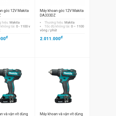
n góc 12V Makita
Máy khoan góc 12V Makita
Z
DA333DZ
 hiệu:
Makita
Thương hiệu:
Makita
 không tải:
0 - 1100 v
Tốc độ không tải:
0 – 1100
t
vòng / phút
đ
đ
000
2.011.000
n và vặn vít dùng
Máy khoan và vặn vít dùng