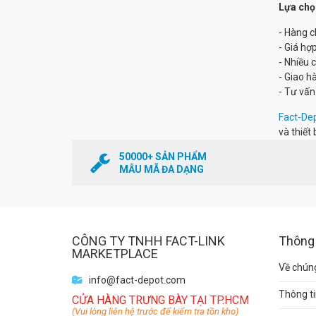
Lựa chọ
- Hàng c
- Giá hợp
- Nhiều 
- Giao h
- Tư vấn
Fact-De
và thiết 
50000+ SẢN PHẨM
MẪU MÃ ĐA DẠNG
CÔNG TY TNHH FACT-LINK
Thông 
MARKETPLACE
Về chúng
info@fact-depot.com
Thông ti
CỬA HÀNG TRƯNG BÀY TẠI TP.HCM
(Vui lòng liên hệ trước để kiểm tra tồn kho)