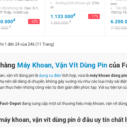
Đường kính khoan gỗ:
21m
mm
m
c độ không tải:
Cao: 0-1,
Tốc độ
/P Thấp: 0-600 v/p
700 l/p Th
đ
1.133.000
- 17%
đ
40.000
6.200.
- 20%
đ
1.360.000
đ
0.000
7.750.00
thị 1 đến 24 của 246 (11 Trang)
 hàng
Máy Khoan, Vặn Vít Dùng Pin
của F
n, vặn vít dùng pin là
dụng cụ điện
tích hợp, vừa là
máy khoan dùng pin
hẹ nên dễ dàng di chuyển, không gây vướng víu như các loại máy xài điệ
ạn thực hiện những công việc từ đơn giản đến phức tạp. Với sự tiện lợi 
Fact-Depot
đang cung cấp một số thương hiệu máy khoan, vặn vít dùng p
áy khoan, vặn vít dùng pin ở đâu uy tín chất 