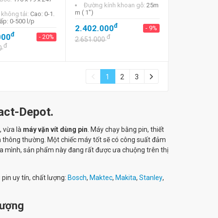
Đường kính khoan gỗ:
25m
m ( 1")
 không tải:
Cao: 0-1.
ấp: 0-500 l/p
đ
2.402.000
- 9%
đ
000
- 20%
đ
2.651.000
đ
0
1
2
3
act-Depot.
, vừa là
máy vặn vít dùng pin
. Máy chạy bằng pin, thiết
n thông thường. Một chiếc máy tốt sẽ có công suất đảm
của mình, sản phẩm này đang rất được ưa chuộng trên thị
in uy tín, chất lượng:
Bosch
,
Maktec
,
Makita
,
Stanley
,
lượng