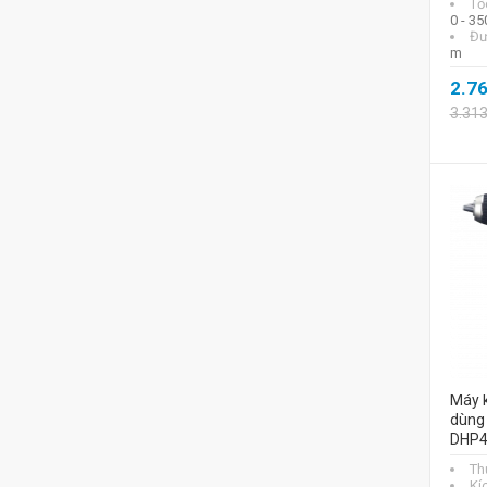
Tố
0 - 35
Đư
m
2.7
3.31
Máy k
dùng 
DHP4
Th
Kí