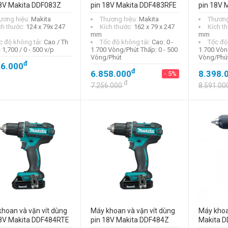
18V Makita DDF083Z
pin 18V Makita DDF483RFE
pin 18V 
ương hiệu:
Makita
Thương hiệu:
Makita
Thương
ch thước:
124 x 79x 247
Kích thước:
162 x 79 x 247
Kích t
mm
mm
c độ không tải:
Cao / Th
Tốc độ không tải:
Cao: 0 -
Tốc độ
- 1,700 / 0 - 500 v/p
1.700 Vòng/Phút Thấp: 0 - 500
1.700 Vòn
Vòng/Phút
Vòng/Phú
đ
86.000
đ
6.858.000
8.398.
- 5%
đ
7.256.000
8.591.00
hoan và vặn vít dùng
Máy khoan và vặn vít dùng
Máy khoa
18V Makita DDF484RTE
pin 18V Makita DDF484Z
Makita 