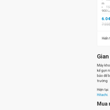
m
Tố
900 L
6.0
7.55
Hiển 
Gian
Máy khoa
kế gọn n
bảo để b
trường
Hiện tại.
Hitachi
.
Mua m