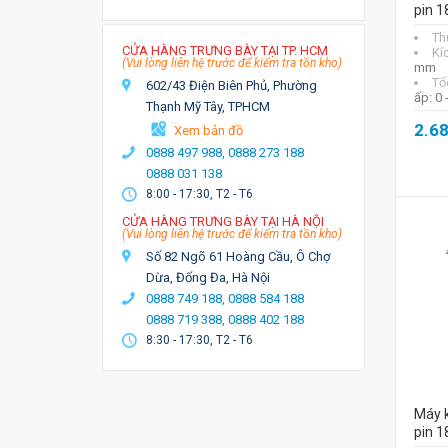
pin 
Th
CỬA HÀNG TRƯNG BÀY TẠI TP. HCM
Kí
(Vui lòng liên hệ trước để kiểm tra tồn kho)
mm
Tố
602/43 Điện Biên Phủ, Phường
ấp: 0 
Thạnh Mỹ Tây, TPHCM
2.6
Xem bản đồ
0888 497 988,
0888 273 188
0888 031 138
8:00 - 17:30, T2 - T6
CỬA HÀNG TRƯNG BÀY TẠI HÀ NỘI
(Vui lòng liên hệ trước để kiểm tra tồn kho)
Số 82 Ngõ 61 Hoàng Cầu, Ô Chợ
Dừa, Đống Đa, Hà Nội
0888 749 188,
0888 584 188
0888 719 388,
0888 402 188
8:30 - 17:30, T2 - T6
Máy k
pin 