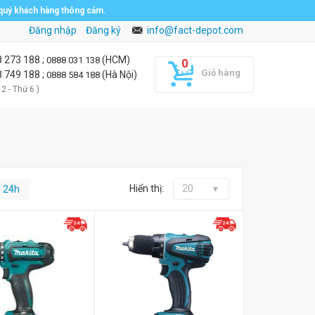
 quý khách hàng thông cảm.
Đăng nhập
Đăng ký
info@fact-depot.com
8 273 188
;
(HCM)
0888 031 138
Giỏ hàng
8 749 188
;
(Hà Nội)
0888 584 188
 2 - Thứ 6 )
Hiển thị:
20
g 24h