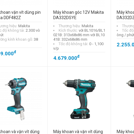
hoan vặn vít dùng pin
Máy khoan góc 12V Makita
Máy khoa
ta DDF482Z
DA332DSYE
DA332D
ương hiệu:
Makita
Thương hiệu:
Makita
Thương
c độ không tải:
2.300 vò
Kích thước:
với BL1016/BL1
Tốc độ
Máy khoan động
út
021B: 313x68x86 mm với BL10
òng / phú
lực Makita HR2600
ờng kính khoan gỗ:
38
41B: 332x68x86 mm
đ
Tốc độ không tải:
0 - 1,100
2.255.
2.922.000
v/p
- 20%
đ
49.000
đ
4.679.000
đ
3.653.000
Máy khoan sắt
Makita 6412
đ
1.409.000
hoan và vặn vít dùng
Máy khoan và vặn vít dùng
Máy khoa