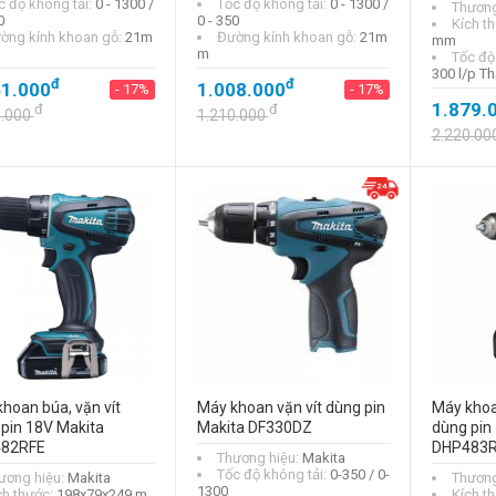
c độ không tải:
0 - 1300 /
Tốc độ không tải:
0 - 1300 /
Thương
0
0 - 350
Kích t
ờng kính khoan gỗ:
21m
Đường kính khoan gỗ:
21m
mm
m
Tốc độ
300 l/p Th
đ
đ
61.000
1.008.000
- 17%
- 17%
1.879.
đ
đ
3.000
1.210.000
2.220.00
hoan búa, vặn vít
Máy khoan vặn vít dùng pin
Máy khoan
pin 18V Makita
Makita DF330DZ
dùng pin
82RFE
DHP483R
Thương hiệu:
Makita
Tốc độ không tải:
0-350 / 0-
ương hiệu:
Makita
Thương
1300
ch thước:
198x79x249 m
Kích t