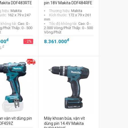
Makita DDF483RTE
pin 18V Makita DDF484RFE
 hiệu:
Makita
Thương hiệu:
Makita
hước:
162 x 79 x 247
Kích thước:
172 x 79 x 261
mm
 không tải:
Cao: 0 -
Tốc độ không tải:
Cao: 0 -
g/Phút Thấp: 0 - 500
2.000 Vòng/Phút Thấp: 0 - 500
t
Vòng/Phút
đ
đ
000
8.361.000
- 2%
đ
0
n vặn vít dùng pin
Máy khoan búa, vặn vít
DDF459Z
dùng pin 14.4V Makita