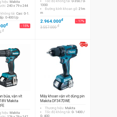
Tốc độ không tải:
0-350 / 0-
 hiệu:
Makita
1300
hước:
240 x 79 x 244
Đường kính khoan gỗ:
21m
m
 không tải:
Cao: 0-1.
ấp: 0-400 l/p
đ
2.964.000
- 17%
đ
000
- 15%
đ
3.557.000
đ
0
 búa, vặn vít
Máy khoan vặn vít dùng pin
 18V Makita
Makita DF347DWE
FE
Thương hiệu:
Makita
Tốc độ không tải:
0- 1400 /
 hiệu:
Makita
0- 400
hước:
176 x 79 x 247