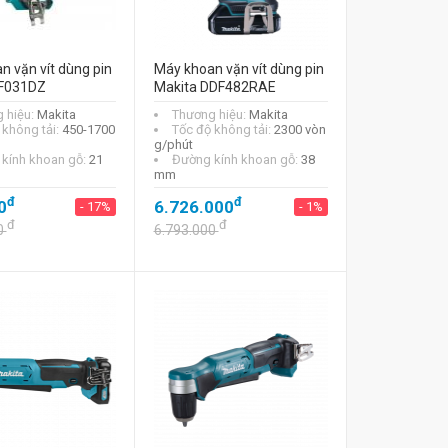
n vặn vít dùng pin
Máy khoan vặn vít dùng pin
DF031DZ
Makita DDF482RAE
 hiệu:
Makita
Thương hiệu:
Makita
 không tải:
450-1700
Tốc độ không tải:
2300 vòn
g/phút
kính khoan gỗ:
21
Đường kính khoan gỗ:
38
mm
đ
đ
0
6.726.000
- 17%
- 1%
đ
đ
0
6.793.000