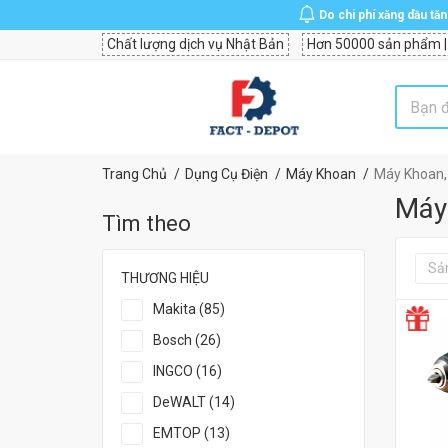
Do chi phí xăng dầu tă
Chất lượng dịch vụ Nhật Bản
Hơn 50000 sản phẩm |
Trang Chủ
Dụng Cụ Điện
Máy Khoan
Máy Khoan, 
Máy 
Tìm theo
Sả
THƯƠNG HIỆU
Makita (85)
Bosch (26)
INGCO (16)
DeWALT (14)
EMTOP (13)