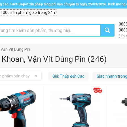
ng cao, Fact-Depot xin phép tăng phí vận chuyển từ ngày 25/03/2026. Kính mong
 1000 sản phẩm giao trong 24h
088
088
( Thứ
Vặn Vít Dùng Pin
Khoan, Vặn Vít Dùng Pin
(
246
)
n phẩm bán chạy
Giá: Thấp đến Cao
Giao nhanh tron