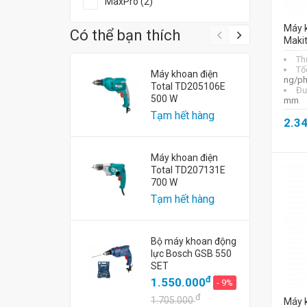
MaxPro (2)
Máy k
Có thể bạn thích
Maki
Th
Tố
Máy khoan điện
ng/ph
Total TD205106E
Đư
500 W
mm
Tạm hết hàng
2.3
Máy khoan điện
Total TD207131E
700 W
Tạm hết hàng
Bộ máy khoan động
lực Bosch GSB 550
SET
đ
1.550.000
- 9%
đ
1.705.000
Máy k