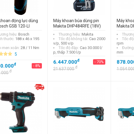
khoan động lực dùng
Máy khoan búa dùng pin
Máy khoa
osch GSB 120-LI
Makita DHP484RFE (18V)
Makita 
ương hiệu:
Bosch
Thương hiệu:
Makita
Thương
ch thước:
188 x 46 x 195
Tốc độ không tải:
Cao 2000
Tốc độ
v/p, 500 v/p
rpm
-men xoắn:
28 / 11 Nm
Tốc độ đập:
Cao 30.000 l/
Đường 
p, thấp 7.500 l/p
mm
5
đ
6.447.000
878.00
- 70%
đ
00.000
- 8%
đ
21.637.000
1.054.00
đ
3.000