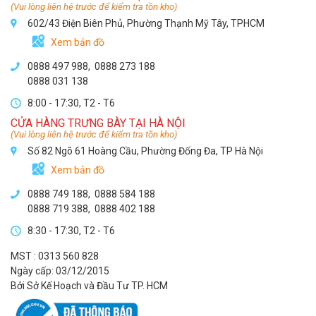
(Vui lòng liên hệ trước để kiểm tra tồn kho)
602/43 Điện Biên Phủ, Phường Thạnh Mỹ Tây, TPHCM
Xem bản đồ
0888 497 988,
0888 273 188
0888 031 138
8:00 - 17:30, T2 - T6
CỬA HÀNG TRƯNG BÀY TẠI HÀ NỘI
(Vui lòng liên hệ trước để kiểm tra tồn kho)
Số 82 Ngõ 61 Hoàng Cầu, Phường Đống Đa, TP Hà Nội
Xem bản đồ
0888 749 188
,
0888 584 188
0888 719 388
,
0888 402 188
8:30 - 17:30, T2 - T6
MST : 0313 560 828
Ngày cấp: 03/12/2015
Bởi Sở Kế Hoạch và Đầu Tư TP. HCM