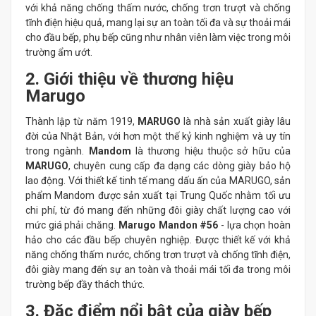
với khả năng chống thấm nước, chống trơn trượt và chống
tĩnh điện hiệu quả, mang lại sự an toàn tối đa và sự thoải mái
cho đầu bếp, phụ bếp cũng như nhân viên làm việc trong môi
trường ẩm ướt.
2. Giới thiệu về thương hiệu
Marugo
Thành lập từ năm 1919,
MARUGO
là nhà sản xuất giày lâu
đời của Nhật Bản, với hơn một thế kỷ kinh nghiệm và uy tín
trong ngành.
Mandom
là thương hiệu thuộc sở hữu của
MARUGO
, chuyên cung cấp đa dạng các dòng giày bảo hộ
lao động. Với thiết kế tinh tế mang dấu ấn của
MARUGO, sản
phẩm Mandom được sản xuất tại Trung Quốc nhằm tối ưu
chi phí, từ đó mang đến những đôi giày chất lượng cao với
mức giá phải chăng.
Marugo Mandon #56
- lựa chọn hoàn
hảo cho các đầu bếp chuyên nghiệp. Được thiết kế với khả
năng chống thấm nước, chống trơn trượt và chống tĩnh điện,
đôi giày mang đến sự an toàn và thoải mái tối đa trong môi
trường bếp đầy thách thức.
3. Đặc điểm nổi bật của giày bếp