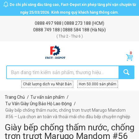
Do chi phí xăng dầu tăng cao, Fact-Depot xin phép tăng phí vận chuyển từ
ngày 25/03/2026. Kính mong quý khách hàng thông cảm.
0888 497 988
|
0888 273 188
(HCM)
0888 749 188
|
0888 584 188
(Hà Nội)
( Thứ 2 - Thứ 6 )
Chất lượng dịch vụ Nhật Bản
Hơn 50.000 sản phẩm
Trang Chủ
Tư vấn sản phẩm
Tư Vấn Giày Ủng Bảo Hộ Lao Động
Giày bếp chống thấm nước, chống trơn trượt Marugo Mandom
#56 – Lựa chọn an toàn và thoải mái cho đầu bếp chuyên nghiệp
Giày bếp chống thấm nước, chống
trơn trượt Marugo Mandom #56