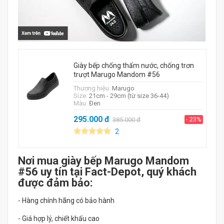
Giày bếp chống thấm nước, chống trơn
trượt Marugo Mandom #56
Thương hiệu:
Marugo
Size:
21cm - 29cm (từ size 36-44)
Màu:
Đen
295.000
đ
- 23%
385.000
đ
2
Nơi mua giày bếp Marugo Mandom
#56 uy tín tại Fact-Depot, quý khách
được đảm bảo:
- Hàng chính hãng có bảo hành
- Giá hợp lý, chiết khấu cao