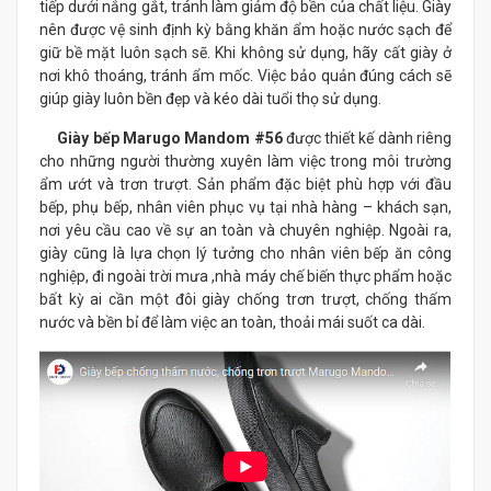
tiếp dưới nắng gắt, tránh làm giảm độ bền của chất liệu. Giày
nên được vệ sinh định kỳ bằng khăn ẩm hoặc nước sạch để
giữ bề mặt luôn sạch sẽ. Khi không sử dụng, hãy cất giày ở
nơi khô thoáng, tránh ẩm mốc. Việc bảo quản đúng cách sẽ
giúp giày luôn bền đẹp và kéo dài tuổi thọ sử dụng.
Giày bếp Marugo Mandom #56
được thiết kế dành riêng
cho những người thường xuyên làm việc trong môi trường
ẩm ướt và trơn trượt. Sản phẩm đặc biệt phù hợp với đầu
bếp, phụ bếp, nhân viên phục vụ tại nhà hàng – khách sạn,
nơi yêu cầu cao về sự an toàn và chuyên nghiệp. Ngoài ra,
giày cũng là lựa chọn lý tưởng cho nhân viên bếp ăn công
nghiệp, đi ngoài trời mưa ,nhà máy chế biến thực phẩm hoặc
bất kỳ ai cần một đôi giày chống trơn trượt, chống thấm
nước và bền bỉ để làm việc an toàn, thoải mái suốt ca dài.