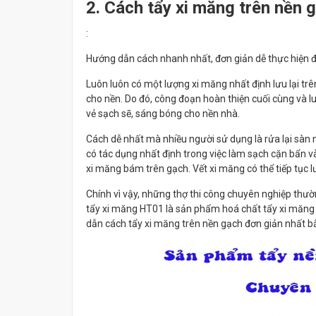
2. Cách tẩy xi măng trên nền 
:
Hướng dẫn cách nhanh nhất, đơn giản dễ thực hiện để
Luôn luôn có một lượng xi măng nhất định lưu lại tr
cho nền. Do đó, công đoạn hoàn thiện cuối cùng và lu
vẻ sạch sẽ, sáng bóng cho nền nhà.
Cách dễ nhất mà nhiều người sử dụng là rửa lại sà
có tác dụng nhất định trong việc làm sạch cặn bẩn v
xi măng bám trên gạch. Vết xi măng có thể tiếp tục lư
Chính vì vậy, những thợ thi công chuyên nghiệp thư
tẩy xi măng HT01 là sản phẩm hoá chất tẩy xi măng 
dẫn cách tẩy xi măng trên nền gạch đơn giản nhất bằ