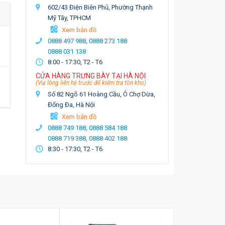
602/43 Điện Biên Phủ, Phường Thạnh
Mỹ Tây, TPHCM
Xem bản đồ
0888 497 988,
0888 273 188
0888 031 138
8:00 - 17:30, T2 - T6
CỬA HÀNG TRƯNG BÀY TẠI HÀ NỘI
(Vui lòng liên hệ trước để kiểm tra tồn kho)
Số 82 Ngõ 61 Hoàng Cầu, Ô Chợ Dừa,
Đống Đa, Hà Nội
Xem bản đồ
0888 749 188,
0888 584 188
0888 719 388,
0888 402 188
8:30 - 17:30, T2 - T6