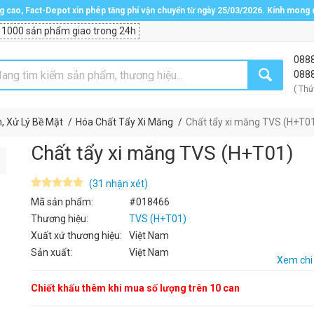
ng cao, Fact-Depot xin phép tăng phí vận chuyển từ ngày 25/03/2026. Kính mong
 1000 sản phẩm giao trong 24h
088
088
( Thứ
, Xử Lý Bề Mặt
Hóa Chất Tẩy Xi Măng
Chất tẩy xi măng TVS (H+T0
Chất tẩy xi măng TVS (H+T01)
(31 nhận xét)
Mã sản phẩm:
#018466
Thương hiệu:
TVS (H+T01)
Xuất xứ thương hiệu:
Việt Nam
Sản xuất:
Việt Nam
Xem chi 
Chiết khấu thêm khi mua số lượng trên 10 can