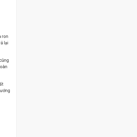
à ron
ả lại
 cũng
toàn
ất
 hướng