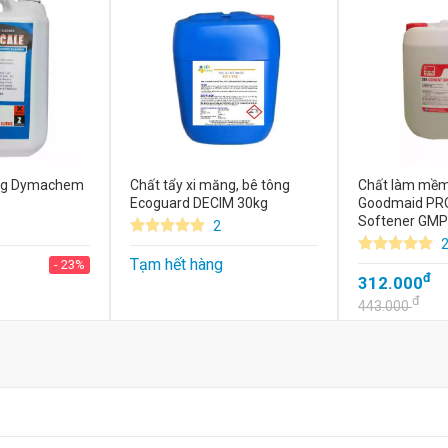
ăng Dymachem
Chất tẩy xi măng, bê tông
Chất làm mềm
Ecoguard DECIM 30kg
Goodmaid PR
Softener GMP
2
Tạm hết hàng
- 23%
đ
312.000
đ
443.000