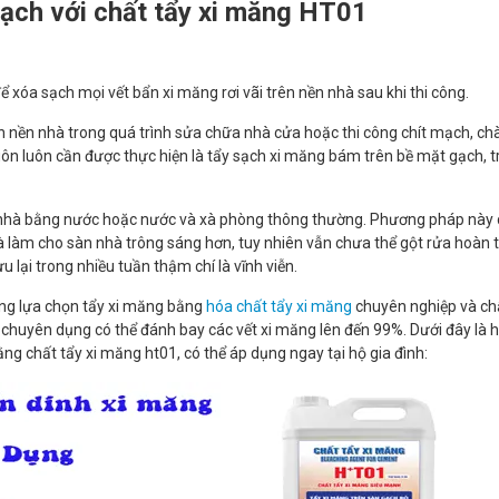
gạch với chất tẩy xi măng HT01
 xóa sạch mọi vết bẩn xi măng rơi vãi trên nền nhà sau khi thi công.
ên nền nhà trong quá trình sửa chữa nhà cửa hoặc thi công chít mạch, ch
ôn luôn cần được thực hiện là tẩy sạch xi măng bám trên bề mặt gạch, tr
n nhà bằng nước hoặc nước và xà phòng thông thường. Phương pháp này
à làm cho sàn nhà trông sáng hơn, tuy nhiên vẫn chưa thể gột rửa hoàn 
u lại trong nhiều tuần thậm chí là vĩnh viễn.
ờng lựa chọn tẩy xi măng bằng
hóa chất tẩy xi măng
chuyên nghiệp và ch
chuyên dụng có thể đánh bay các vết xi măng lên đến 99%. Dưới đây là
ng chất tẩy xi măng ht01, có thể áp dụng ngay tại hộ gia đình: