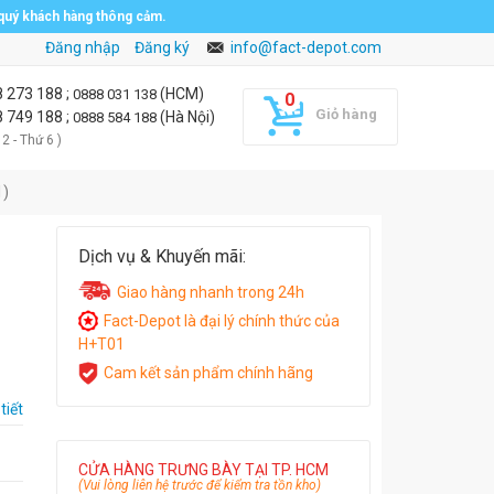
 quý khách hàng thông cảm.
Đăng nhập
Đăng ký
info@fact-depot.com
8 273 188
;
(HCM)
0888 031 138
Giỏ hàng
8 749 188
;
(Hà Nội)
0888 584 188
 2 - Thứ 6 )
1)
Dịch vụ & Khuyến mãi:
Giao hàng nhanh trong 24h
Fact-Depot là đại lý chính thức của
H+T01
Cam kết sản phẩm chính hãng
tiết
CỬA HÀNG TRƯNG BÀY TẠI TP. HCM
(Vui lòng liên hệ trước để kiểm tra tồn kho)