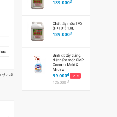
đ
139.000
Chất tẩy mốc TVS
(H+T01) 1.8L
đ
139.000
hác.
Bình xịt tẩy trắng,
diệt nấm mốc GMP
Cocorex Mold &
Mildew
đ
m kỹ thuật
99.000
- 21%
đ
125.000