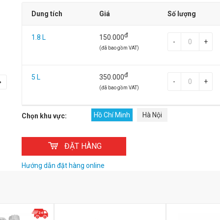
Dung tích
Giá
Số lượng
đ
1.8 L
150.000
-
+
(đã bao gồm VAT)
đ
5 L
350.000
-
+
(đã bao gồm VAT)
Hồ Chí Minh
Hà Nội
Chọn khu vực:
ĐẶT HÀNG
Hướng dẫn đặt hàng online