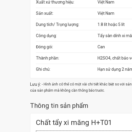
Xuất xứ thương hiệu:
Việt Nam
Sản xuất:
Việt Nam
Dung tích/ Trọng lượng:
1.8 lít hoặc 5 lít
Công dụng:
Tẩy sàn dính xi m
Đóng gói:
Can
Thành phần:
H2SO4, chất bảo vệ
Ghi chú:
Hạn sử dụng 2 nă
Lưu ý:
- Hình ảnh có thể có một vài chi tiết khác biệt so với s
của sản phẩm mà không cần thông báo trước.
Thông tin sản phẩm
Chất tẩy xi măng H+T01