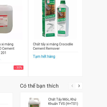
 xi măng
Chất tẩy xi măng Crocodile
O Cement
Cement Remover
 201
Tạm hết hàng
2
- 30%
Có thể bạn thích
Chất Tẩy Mốc, Khử
Khuẩn TVS (H+T01)