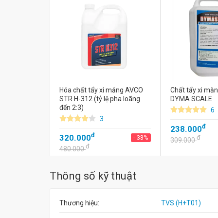
Hóa chất tẩy xi măng AVCO
Chất tẩy xi m
STR H-312 (tỷ lệ pha loãng
DYMA SCALE
đến 2:3)
6
3
đ
238.000
đ
320.000
- 33%
đ
309.000
đ
480.000
Thông số kỹ thuật
Thương hiệu:
TVS (H+T01)