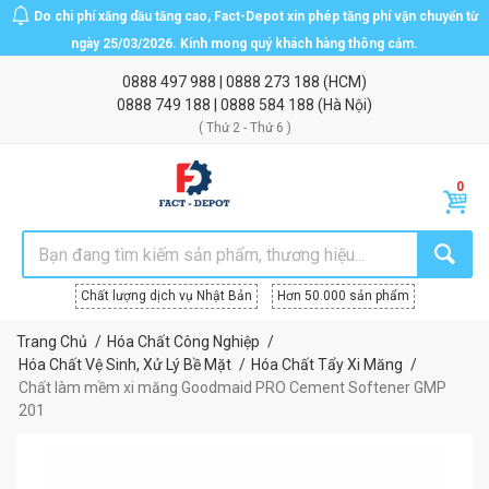
Do chi phí xăng dầu tăng cao, Fact-Depot xin phép tăng phí vận chuyển từ
ngày 25/03/2026. Kính mong quý khách hàng thông cảm.
0888 497 988
|
0888 273 188
(HCM)
0888 749 188
|
0888 584 188
(Hà Nội)
( Thứ 2 - Thứ 6 )
Chất lượng dịch vụ Nhật Bản
Hơn 50.000 sản phẩm
Trang Chủ
Hóa Chất Công Nghiệp
Hóa Chất Vệ Sinh, Xử Lý Bề Mặt
Hóa Chất Tẩy Xi Măng
Chất làm mềm xi măng Goodmaid PRO Cement Softener GMP
201