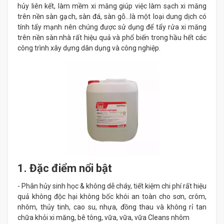
hủy liên kết, làm mềm xi măng giúp việc làm sạch xi măng
trên nền sàn gạch, sàn đá, sàn gỗ…là một loại dung dịch có
tính tẩy mạnh nên chúng được sử dụng để tẩy rửa xi măng
trên nền sàn nhà rất hiệu quả và phổ biến trong hầu hết các
công trình xây dựng dân dụng và công nghiệp.
1. Đặc điểm nổi bật
- Phân hủy sinh học & không dễ cháy, tiết kiệm chi phí rất hiệu
quả không độc hại không bốc khói an toàn cho sơn, crôm,
nhôm, thủy tinh, cao su, nhựa, đồng thau và không rỉ tan
chữa khỏi xi măng, bê tông, vữa, vữa, vữa Cleans nhôm