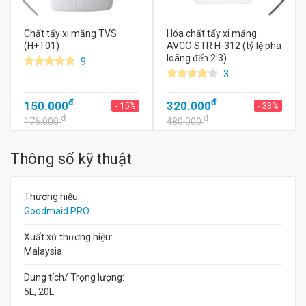
Chất tẩy xi măng TVS
Hóa chất tẩy xi măng
(H+T01)
AVCO STR H-312 (tỷ lệ pha
loãng đến 2:3)
9
3
đ
đ
150.000
320.000
- 15%
- 33%
đ
đ
176.000
480.000
Thông số kỹ thuật
Thương hiệu:
Goodmaid PRO
Xuất xứ thương hiệu:
Malaysia
Dung tích/ Trọng lượng:
5L, 20L