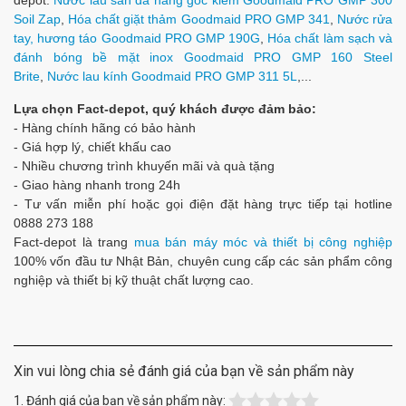
depot:
Nước lau sàn đa năng gốc kiềm Goodmaid PRO GMP 300
Soil Zap
,
Hóa chất giặt thảm Goodmaid PRO GMP 341
,
Nước rửa
tay, hương táo Goodmaid PRO GMP 190G
,
Hóa chất làm sạch và
đánh bóng bề mặt inox Goodmaid PRO GMP 160 Steel
Brite
,
Nước lau kính Goodmaid PRO GMP 311 5L
,...
Lựa chọn Fact-depot, quý khách được đảm bảo:
- Hàng chính hãng có bảo hành
- Giá hợp lý, chiết khấu cao
- Nhiều chương trình khuyến mãi và quà tặng
- Giao hàng nhanh trong 24h
- Tư vấn miễn phí hoặc gọi điện đặt hàng trực tiếp tại hotline
0888 273 188
Fact-depot là trang
mua bán máy móc và thiết bị công nghiệp
100% vốn đầu tư Nhật Bản, chuyên cung cấp các sản phẩm công
nghiệp và thiết bị kỹ thuật chất lượng cao.
Xin vui lòng chia sẻ đánh giá của bạn về sản phẩm này
1. Đánh giá của bạn về sản phẩm này: