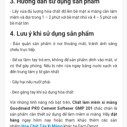
3. Hướng dẫn sử dụng sản phẩm
- Lấy vừa đủ lượng hóa chất đổ lên bề mặt xi măng cần làm
mềm và đợi trong 1 – 2 phút với bề mặt nhỏ và 4 – 5 phút với
bề mặt lớn
4. Lưu ý khi sử dụng sản phẩm
- Bảo quản sản phẩm ở nơi thoáng mát, tránh ánh sáng
chiếu trực tiếp.
- Để xa tầm tay trẻ em, không để sản phẩm dính vào mắt, ví
có thể gây phỏng. Nếu bị nên rửa ngay bằng nước sạch và
đến trung tâm y tế gần nhất.
- Gây hại nếu nuốt phải.
- Đeo găng tay khi sử dụng hóa chất
Với những tính năng nổi bật trên,
Chất làm mềm xi măng
Goodmaid PRO Cement Softener GMP 201
chắc chắn là
sản phẩm cần thiết sử dụng để làm mềm xi măng. Hãy
đặt
hàng
ngay hôm nay hoặc tham khảo thêm các sản
phẩm
Hóa Chất Tẩy Xi Măng
khác tại Fact-Depot.