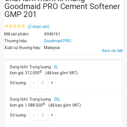
Goodmaid PRO Cement Softener
GMP 201
(2 nhận xét)
Mã sản phẩm:
#046161
Thương hiệu:
Goodmaid PRO
Xuất xứ thương hiệu:
Malaysia
Xem chi tiết
Dung tích/ Trọng lượng:
5L
đ
Đơn giá:
312.000
(đã bao gồm VAT)
Số lượng:
-
+
Dung tích/ Trọng lượng:
20L
đ
Đơn giá:
1.088.000
(đã bao gồm VAT)
Số lượng:
-
+