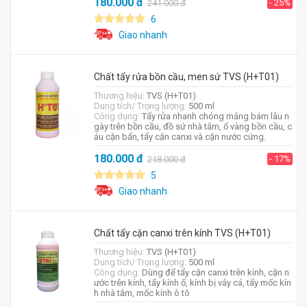
180.000
đ
- 25%
241.000
đ
6
Giao nhanh
Chất tẩy rửa bồn cầu, men sứ TVS (H+T01)
Thương hiệu:
TVS (H+T01)
Dung tích/ Trọng lượng:
500 ml
Công dụng:
Tẩy rửa nhanh chóng mảng bám lâu n
gày trên bồn cầu, đồ sứ nhà tắm, ố vàng bồn cầu, c
áu cặn bẩn, tẩy cặn canxi và cặn nước cứng.
180.000
đ
- 17%
218.000
đ
5
Giao nhanh
Chất tẩy cặn canxi trên kính TVS (H+T01)
Thương hiệu:
TVS (H+T01)
Dung tích/ Trọng lượng:
500 ml
Công dụng:
Dùng để tẩy cặn canxi trên kính, cặn n
ước trên kính, tẩy kính ố, kính bị vảy cá, tẩy mốc kín
h nhà tắm, mốc kính ô tô