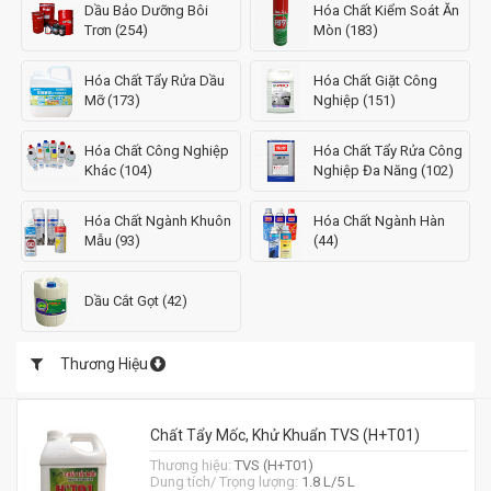
Dầu Bảo Dưỡng Bôi
Hóa Chất Kiểm Soát Ăn
Trơn (254)
Mòn (183)
Hóa Chất Tẩy Rửa Dầu
Hóa Chất Giặt Công
Mỡ (173)
Nghiệp (151)
Hóa Chất Công Nghiệp
Hóa Chất Tẩy Rửa Công
Khác (104)
Nghiệp Đa Năng (102)
Hóa Chất Ngành Khuôn
Hóa Chất Ngành Hàn
Mẫu (93)
(44)
Dầu Cắt Gọt (42)
Thương Hiệu
Chất Tẩy Mốc, Khử Khuẩn TVS (H+T01)
Thương hiệu:
TVS (H+T01)
Dung tích/ Trọng lượng:
1.8 L/5 L