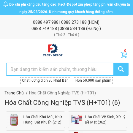
Do chi phí xăng dầu tăng cao, Fact-Depot xin phép tăng phí vận chuyển từ
ngày 25/03/2026. Kính mong quý khách hàng thông cảm.
0888 497 988
|
0888 273 188
(HCM)
0888 749 188
|
0888 584 188
(Hà Nội)
( Thứ 2 - Thứ 6 )
Chất lượng dịch vụ Nhật Bản
Hơn 50.000 sản phẩm
Trang Chủ
Hóa Chất Công Nghiệp TVS (H+T01)
Hóa Chất Công Nghiệp TVS (H+T01)
(
6
)
Hóa Chất Khử Mùi, Khử
Hóa Chất Vệ Sinh, Xử Lý
Trùng, Sát Khuẩn (212)
Bề Mặt (362)