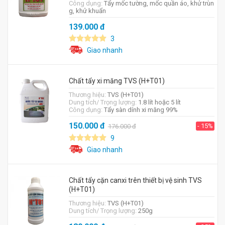
Công dụng:
Tẩy mốc tường, mốc quần áo, khử trùn
g, khử khuẩn
139.000
đ
3
Giao nhanh
Chất tẩy xi măng TVS (H+T01)
Thương hiệu:
TVS (H+T01)
Dung tích/ Trọng lượng:
1.8 lít hoặc 5 lít
Công dụng:
Tẩy sàn dính xi măng 99%
150.000
đ
- 15%
176.000
đ
9
Giao nhanh
Chất tẩy cặn canxi trên thiết bị vệ sinh TVS
(H+T01)
Thương hiệu:
TVS (H+T01)
Dung tích/ Trọng lượng:
250g