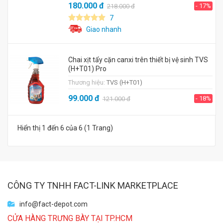
180.000
đ
- 17%
218.000
đ
7
Giao nhanh
Chai xịt tẩy cặn canxi trên thiết bị vệ sinh TVS
(H+T01) Pro
Thương hiệu:
TVS (H+T01)
99.000
đ
- 18%
121.000
đ
Hiển thị 1 đến 6 của 6 (1 Trang)
CÔNG TY TNHH FACT-LINK MARKETPLACE
info@fact-depot.com
CỬA HÀNG TRƯNG BÀY TẠI TP.HCM