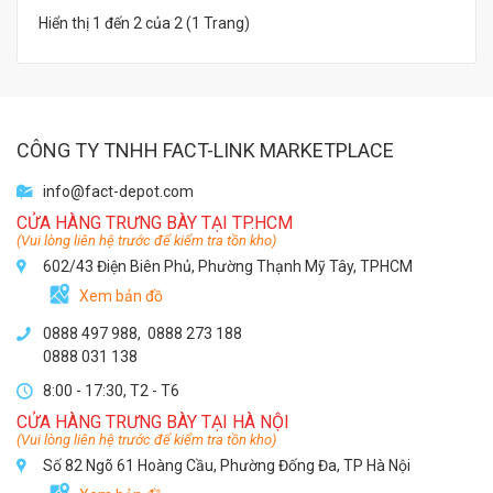
Hiển thị 1 đến 2 của 2 (1 Trang)
CÔNG TY TNHH FACT-LINK MARKETPLACE
info@fact-depot.com
CỬA HÀNG TRƯNG BÀY TẠI TP.HCM
(Vui lòng liên hệ trước để kiểm tra tồn kho)
602/43 Điện Biên Phủ, Phường Thạnh Mỹ Tây, TPHCM
Xem bản đồ
0888 497 988,
0888 273 188
0888 031 138
8:00 - 17:30, T2 - T6
CỬA HÀNG TRƯNG BÀY TẠI HÀ NỘI
(Vui lòng liên hệ trước để kiểm tra tồn kho)
Số 82 Ngõ 61 Hoàng Cầu, Phường Đống Đa, TP Hà Nội