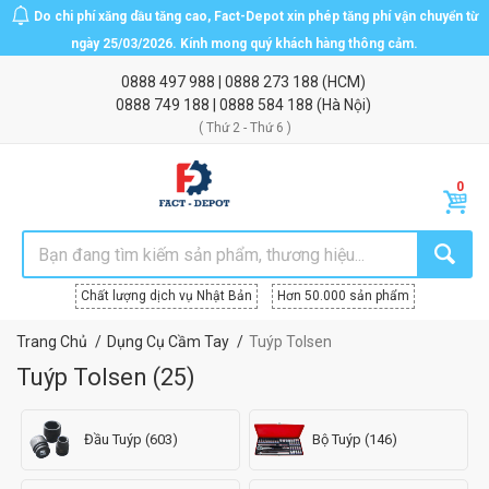
Do chi phí xăng dầu tăng cao, Fact-Depot xin phép tăng phí vận chuyển từ
ngày 25/03/2026. Kính mong quý khách hàng thông cảm.
0888 497 988
|
0888 273 188
(HCM)
0888 749 188
|
0888 584 188
(Hà Nội)
( Thứ 2 - Thứ 6 )
Chất lượng dịch vụ Nhật Bản
Hơn 50.000 sản phẩm
Trang Chủ
Dụng Cụ Cầm Tay
Tuýp Tolsen
Tuýp Tolsen
(
25
)
Đầu Tuýp (603)
Bộ Tuýp (146)