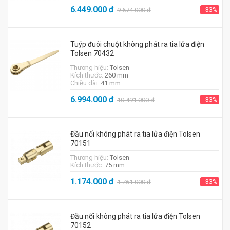
6.449.000
đ
- 33%
9.674.000
đ
Tuýp đuôi chuột không phát ra tia lửa điện
Tolsen 70432
Thương hiệu:
Tolsen
Kích thước:
260 mm
Chiều dài:
41 mm
6.994.000
đ
- 33%
10.491.000
đ
Đầu nối không phát ra tia lửa điện Tolsen
70151
Thương hiệu:
Tolsen
Kích thước:
75 mm
1.174.000
đ
- 33%
1.761.000
đ
Đầu nối không phát ra tia lửa điện Tolsen
70152