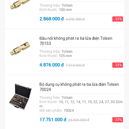
Thương hiệu:
Tolsen
Kích thước:
100 mm
2.868.000
đ
- 33%
4.302.000
đ
Đầu nối không phát ra tia lửa điện Tolsen
70153
Thương hiệu:
Tolsen
Kích thước:
135 mm
4.876.000
đ
- 33%
7.314.000
đ
Bộ dụng cụ không phát ra tia lửa điện Tolsen
70024
Thương hiệu:
Tolsen
Kích thước:
10, 11, 12, 14, 17, 19, 22, 24, 27, 30 32m
m
Mã sản phẩm:
70024
17.751.000
đ
- 33%
26.626.000
đ