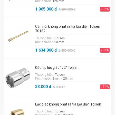
Kích thước:
125 mm
1.065.000
đ
- 33%
1.597.000
đ
Cần nối không phát ra tia lửa điện Tolsen
70162
Thương hiệu:
Tolsen
Kích thước:
250 mm
1.634.000
đ
- 33%
2.450.000
đ
Đầu típ lục giác 1/2'' Tolsen
Thương hiệu:
Tolsen
Kích thước:
8 mm - 20 mm
33.000
đ
- 34%
50.000
đ
Lục giác không phát ra tia lửa điện Tolsen
Thương hiệu:
Tolsen