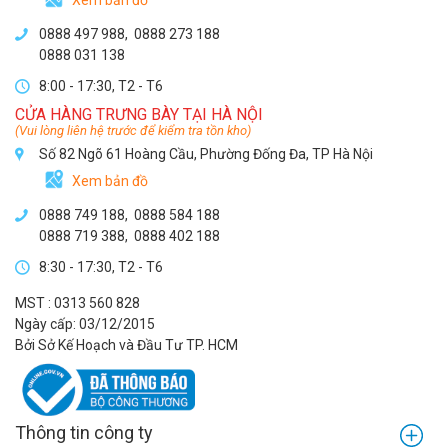
Xem bản đồ
0888 497 988,
0888 273 188
0888 031 138
8:00 - 17:30, T2 - T6
CỬA HÀNG TRƯNG BÀY TẠI HÀ NỘI
(Vui lòng liên hệ trước để kiểm tra tồn kho)
Số 82 Ngõ 61 Hoàng Cầu, Phường Đống Đa, TP Hà Nội
Xem bản đồ
0888 749 188
,
0888 584 188
0888 719 388
,
0888 402 188
8:30 - 17:30, T2 - T6
MST : 0313 560 828
Ngày cấp: 03/12/2015
Bởi Sở Kế Hoạch và Đầu Tư TP. HCM
Thông tin công ty