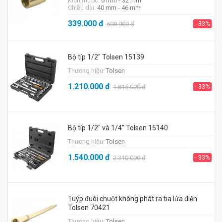
Kích thước:
6 mm - 32 mm
Chiều dài:
40 mm - 46 mm
339.000
đ
- 33%
508.000
đ
Bộ típ 1/2" Tolsen 15139
Thương hiệu:
Tolsen
1.210.000
đ
- 33%
1.815.000
đ
Bộ típ 1/2" và 1/4" Tolsen 15140
Thương hiệu:
Tolsen
1.540.000
đ
- 33%
2.310.000
đ
Tuýp đuôi chuột không phát ra tia lửa điện
Tolsen 70421
Thương hiệu:
Tolsen